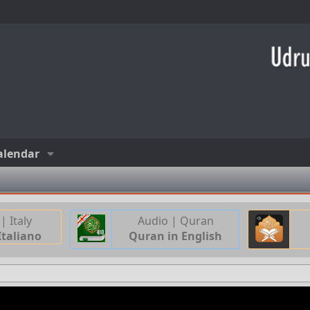
alendar
| Italy
Audio | Quran
Italiano
Quran in English