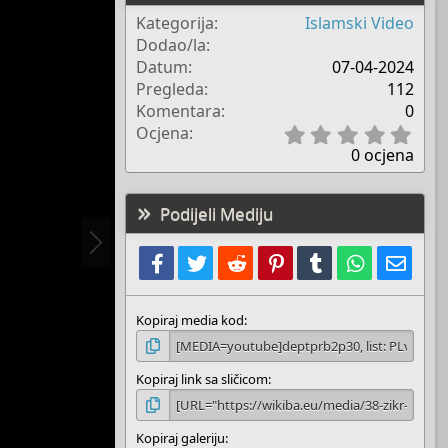
Kategorija
Islamski Video
Dodao/la
Boots
Datum
07-04-2024
Pregleda
112
Komentara
0
0
Ocjena
.
0 ocjena
0
0
s
Podijeli Mediju
t
a
Facebook
Twitter
Reddit
Pinterest
Tumblr
WhatsApp
E-mai
r
(
s
)
Kopiraj media kod
Kopiraj link sa sličicom
Kopiraj galeriju