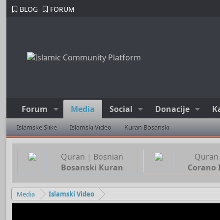
BLOG
FORUM
Forum
Media
Social
Donacije
K
Islamske Slike
Islamski Video
Kuran Bosanski
Quran | Bosnian
Quran 
Bosanski Kuran
Corano 
Media
Islamski Video