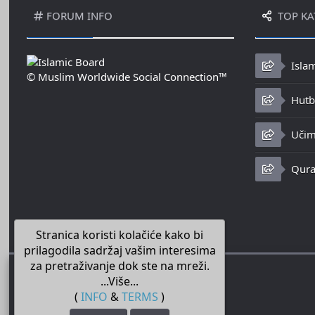
FORUM INFO
TOP KA
Isla
© Muslim Worldwide Social Connection™
Hutbe
Učim
Qura
Stranica koristi kolačiće kako bi
prilagodila sadržaj vašim interesima
za pretraživanje dok ste na mreži.
...Više...
(
INFO
&
TERMS
)