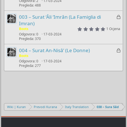
č
Odgovora
2
17-03-2024
k
Pregleda
488
a
l
n
j
Z
003 – Surat ‘Âli ‘Imrân (La Famiglia di
o
u
a
Imran)
č
k
5
Boots
1 Ocjena
.
a
Odgovora
0
17-03-2024
l
0
n
Pregleda
370
0
j
s
o
u
t
Z
004 – Surat An-Nisâ’ (Le Donne)
a
č
a
Boots
r
a
(
Odgovora
0
17-03-2024
k
s
n
Pregleda
277
l
)
o
j
u
č
a
n
o
Wiki | Kuran
Prevodi Kurana
Italy Translation
038 – Sura Sâd