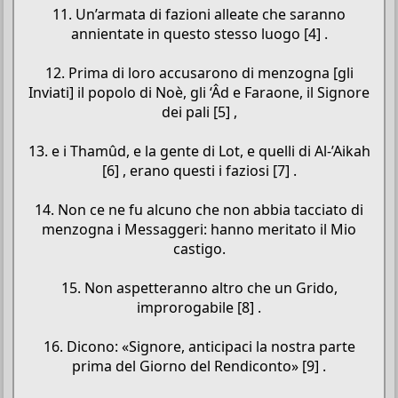
11. Un’armata di fazioni alleate che saranno
annientate in questo stesso luogo [4] .
12. Prima di loro accusarono di menzogna [gli
Inviati] il popolo di Noè, gli ‘Âd e Faraone, il Signore
dei pali [5] ,
13. e i Thamûd, e la gente di Lot, e quelli di Al-’Aikah
[6] , erano questi i faziosi [7] .
14. Non ce ne fu alcuno che non abbia tacciato di
menzogna i Messaggeri: hanno meritato il Mio
castigo.
15. Non aspetteranno altro che un Grido,
improrogabile [8] .
16. Dicono: «Signore, anticipaci la nostra parte
prima del Giorno del Rendiconto» [9] .