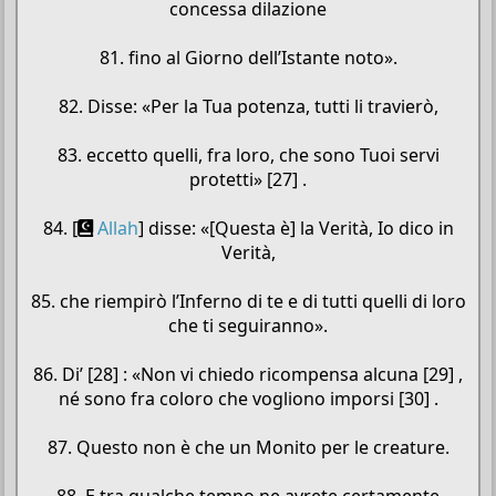
concessa dilazione
81. fino al Giorno dell’Istante noto».
82. Disse: «Per la Tua potenza, tutti li travierò,
83. eccetto quelli, fra loro, che sono Tuoi servi
protetti» [27] .
84. [
Allah
] disse: «[Questa è] la Verità, Io dico in
Verità,
85. che riempirò l’Inferno di te e di tutti quelli di loro
che ti seguiranno».
86. Di’ [28] : «Non vi chiedo ricompensa alcuna [29] ,
né sono fra coloro che vogliono imporsi [30] .
87. Questo non è che un Monito per le creature.
88. E tra qualche tempo ne avrete certamente