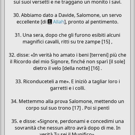
sui suoi versetti e ne traggano un monito i savi.
30. Abbiamo dato a Davide, Salomone, un servo
eccellente [di
Allah
], pronto al pentimento.
31. Una sera, dopo che gli furono esibiti alcuni
magnifici cavalli, ritti su tre zampe [15] ,
32. disse: «In verità ho amato i beni [terreni] più che
il Ricordo del mio Signore, finché non sparì [il sole]
dietro il velo [della notte] [16] .
33. Riconduceteli a me». E iniziò a tagliar loro i
garretti e i colli.
34. Mettemmo alla prova Salomone, mettendo un
corpo sul suo trono [17] . Poi si pentì
35. e disse: «Signore, perdonami e concedimi una
sovranità che nessun altro avrà dopo di me. In
verità Tu sei il Munifico».