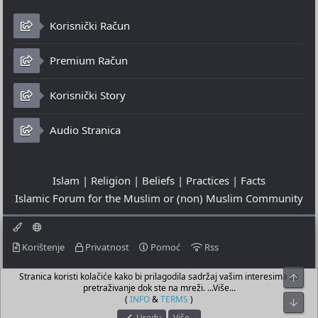
Korisnički Račun
Premium Račun
Korisnički Story
Audio Stranica
Islam | Religion | Beliefs | Practices | Facts
Islamic Forum for the Muslim or (non) Muslim Community
Korištenje
Privatnost
Pomoć
Rss
Stranica koristi kolačiće kako bi prilagodila sadržaj vašim interesima za
Top
© 2023 - 07-08-2026
pretraživanje dok ste na mreži. ...Više...
© Islamic Community Platform ®
(
INFO
&
TERMS
)
Bot
Uredu
Više…