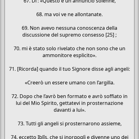
67. Di’: «Questo è un annuncio solenne,
68. ma voi ve ne allontanate.
69. Non avevo nessuna conoscenza della
discussione del supremo consesso [25] ;
70. mi è stato solo rivelato che non sono che un
ammonitore esplicito».
71. [Ricorda] quando il tuo Signore disse agli angeli:
«Creerò un essere umano con l’argilla.
72. Dopo che l’avrò ben formato e avrò soffiato in
lui del Mio Spirito, gettatevi in prosternazione
davanti a lui».
73. Tutti gli angeli si prosternarono assieme,
74. eccetto Iblîs, che si inorgoglì e divenne uno dei