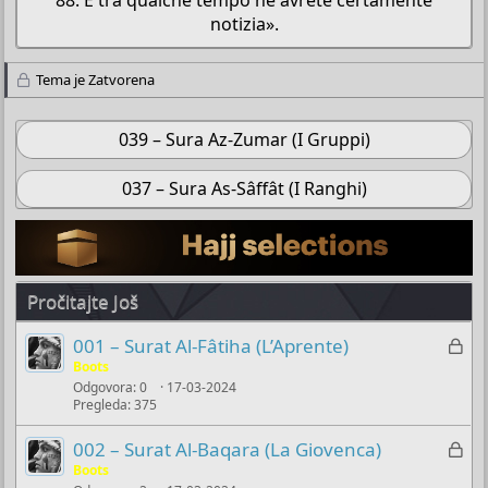
notizia».​
Tema je Zatvorena
039 – Sura Az-Zumar (I Gruppi)
037 – Sura As-Sâffât (I Ranghi)
Pročitajte Još
Z
001 – Surat Al-Fâtiha (L’Aprente)
a
Boots
Odgovora
0
17-03-2024
k
Pregleda
375
l
j
Z
002 – Surat Al-Baqara (La Giovenca)
u
a
Boots