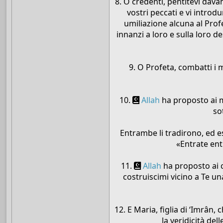
8. O credenti, pentitevi dava
vostri peccati e vi introd
umiliazione alcuna al Prof
innanzi a loro e sulla loro d
9. O Profeta, combatti i mi
10.
Allah
ha proposto ai m
so
Entrambe li tradirono, ed 
«Entrate ent
11.
Allah
ha proposto ai c
costruiscimi vicino a Te u
12. E Maria, figlia di ‘Imrân,
la veridicità del