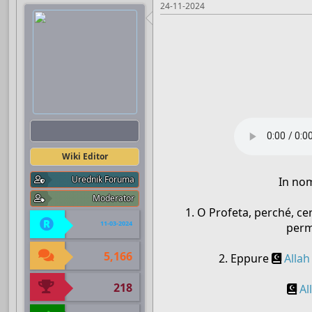
24-11-2024
Boots
Wiki Editor
Urednik Foruma
In no
Moderator
1. O Profeta, perché, ce
11-03-2024
perm
5,166
2. Eppure
Allah
218
Al