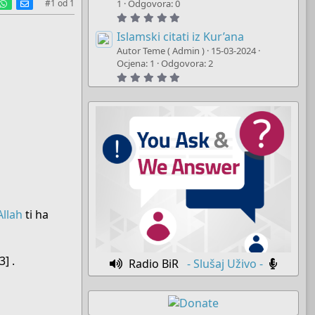
est
umblr
WhatsApp
E-mail
t
#1
od
1
1
Odgovora: 0
a
5
r
.
(
0
Islamski citati iz Kur’ana
s
0
)
Autor Teme ( Admin )
15-03-2024
s
t
Ocjena: 1
Odgovora: 2
a
5
r
.
(
0
s
0
)
s
t
a
r
(
s
)
Allah
ti ha
] .
Radio BiR
- Slušaj Uživo -