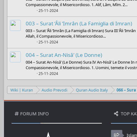
Compassionevole, il Misericordioso. 1. Alif, Lâm, Mîm. 2...
Boots
25-11-2024
003 – Surat ‘Âli ‘Imrân (La Famiglia di Imran)
003 – Surat ‘Âli ‘Imrân (La Famiglia di Imran) Sura III ‘Âli ‘Imr
Allah, il Compassionevole, il Misericordioso...
Boots
25-11-2024
004 – Surat An-Nisâ’ (Le Donne)
004 – Surat An-Nisâ’ (Le Donne) Sura IV An-Nisâ’ Le Donne In n
Compassionevole, il Misericordioso. 1. Uomini, temete il vostr
Boots
25-11-2024
Wiki | Kuran
Audio Prevodi
Quran Audio Italy
066 – Sura
FORUM INFO
TOP KA
Isla