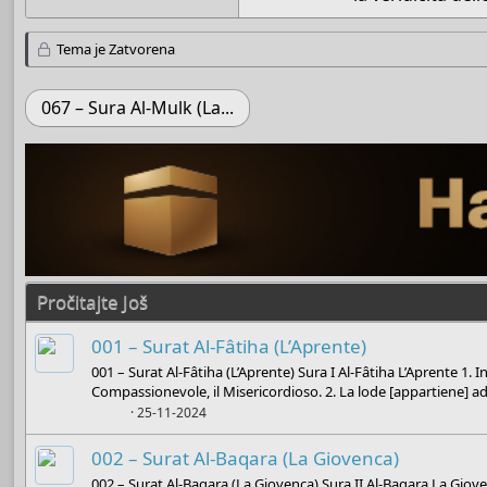
Tema je Zatvorena
067 – Sura Al-Mulk (La...
Pročitajte Još
001 – Surat Al-Fâtiha (L’Aprente)
001 – Surat Al-Fâtiha (L’Aprente) Sura I Al-Fâtiha L’Aprente 1. In
Compassionevole, il Misericordioso. 2. La lode [appartiene] ad.
Boots
25-11-2024
002 – Surat Al-Baqara (La Giovenca)
002 – Surat Al-Baqara (La Giovenca) Sura II Al-Baqara La Gioven