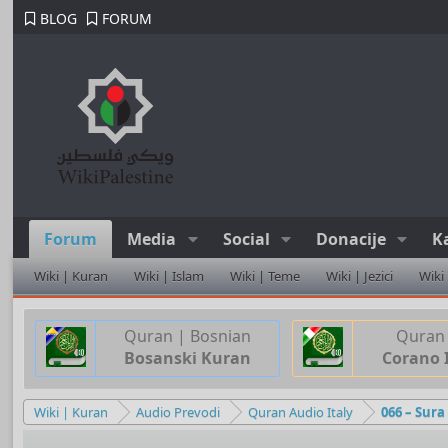
BLOG
FORUM
Forum
Media
Social
Donacije
K
Wiki | Kuran
Wiki | Islam
Wiki | Teme
Wiki | Jezici
Wiki
Quran | Bosnian
Quran 
Bosanski Kuran
Corano 
Wiki | Kuran
Audio Prevodi
Quran Audio Italy
066 – Sura