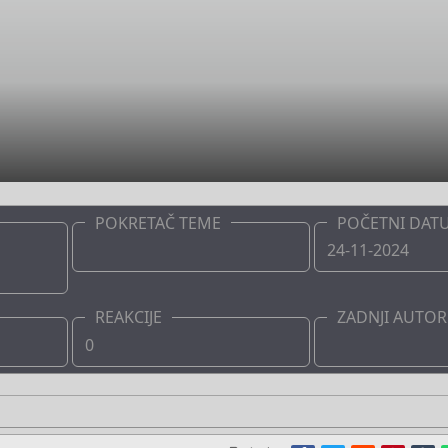
POKRETAČ TEME
POČETNI DAT
Boots
24-11-2024
REAKCIJE
ZADNJI AUTOR
0
Boots