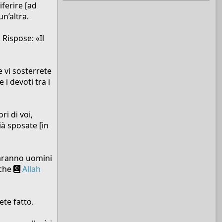
ferire [ad
n’altra.
 Rispose: «Il
e vi sosterrete
 i devoti tra i
ri di voi,
già sposate [in
 saranno uomini
 che
Allah
te fatto.