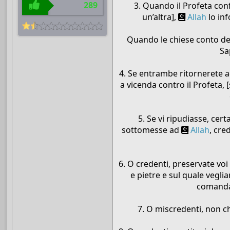
289
3. Quando il Profeta con
un’altra],
Allah
lo in
Quando le chiese conto dell
Sa
4. Se entrambe ritornerete 
a vicenda contro il Profeta, 
5. Se vi ripudiasse, cer
sottomesse ad
Allah
, cre
6. O credenti, preservate voi
e pietre e sul quale vegli
comanda 
7. O miscredenti, non c