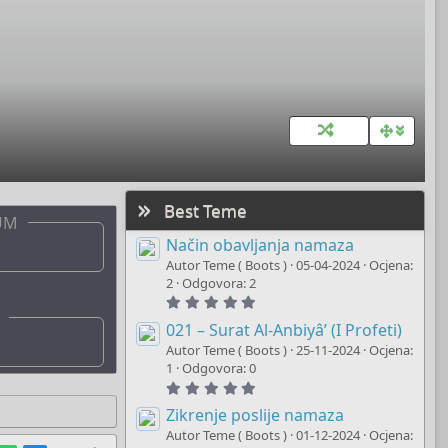
Best Teme
UM
Način obavljanja namaza
Autor Teme ( Boots )
05-04-2024
Ocjena:
2
Odgovora: 2
5
.
0
021 – Surat Al-Anbiyâ’ (I Profeti)
0
Autor Teme ( Boots )
25-11-2024
Ocjena:
s
t
1
Odgovora: 0
a
5
r
.
(
0
Zikrenje poslije namaza
s
0
)
Autor Teme ( Boots )
01-12-2024
Ocjena:
s