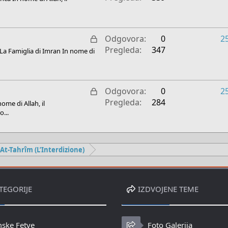
č
k
a
l
n
j
o
Z
Odgovora
0
2
u
a
Pregleda
347
ân La Famiglia di Imran In nome di
č
k
a
l
n
j
o
Z
Odgovora
0
2
u
a
Pregleda
284
ome di Allah, il
č
k
o...
a
l
n
j
o
u
 At-Tahrîm (L’Interdizione)
č
a
n
TEGORIJE
IZDVOJENE TEME
o
mske Fetve
Foto Galerija