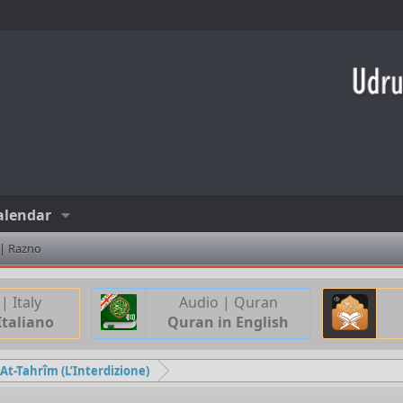
alendar
 | Razno
| Italy
Audio | Quran
Italiano
Quran in English
 At-Tahrîm (L’Interdizione)