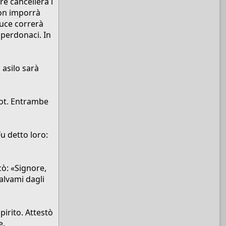
re cancellerà i
 non imporrà
luce correrà
 perdonaci. In
o asilo sarà
Lot. Entrambe
Fu detto loro:
cò: «Signore,
alvami dagli
pirito. Attestò
.​