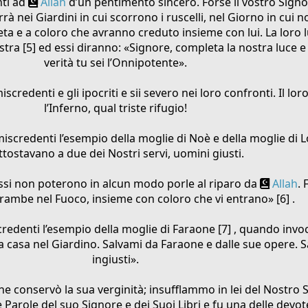
nti ad
Allah
d’un pentimento sincero. Forse il vostro Signo
urrà nei Giardini in cui scorrono i ruscelli, nel Giorno in cui
eta e a coloro che avranno creduto insieme con lui. La loro 
estra [5] ed essi diranno: «Signore, completa la nostra luce e
verità tu sei l’Onnipotente».
scredenti e gli ipocriti e sii severo nei loro confronti. Il lor
l’Inferno, qual triste rifugio!
iscredenti l’esempio della moglie di Noè e della moglie di 
ttostavano a due dei Nostri servi, uomini giusti.
essi non poterono in alcun modo porle al riparo da
Allah
. 
rambe nel Fuoco, insieme con coloro che vi entrano» [6] .
redenti l’esempio della moglie di Faraone [7] , quando invo
na casa nel Giardino. Salvami da Faraone e dalle sue opere. S
ingiusti».
 che conservò la sua verginità; insufflammo in lei del Nostro S
le Parole del suo Signore e dei Suoi Libri e fu una delle devote