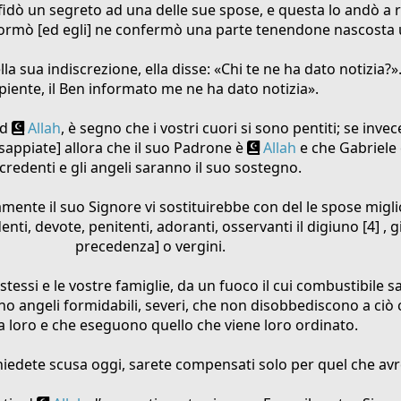
fidò un segreto ad una delle sue spose, e questa lo andò a ri
formò [ed egli] ne confermò una parte tenendone nascosta u
a sua indiscrezione, ella disse: «Chi te ne ha dato notizia?».
piente, il Ben informato me ne ha dato notizia».
ad
Allah
, è segno che i vostri cuori si sono pentiti; se invec
[sappiate] allora che il suo Padrone è
Allah
e che Gabriele e
credenti e gli angeli saranno il suo sostegno.
tamente il suo Signore vi sostituirebbe con del le spose miglio
denti, devote, penitenti, adoranti, osservanti il digiuno [4] , 
precedenza] o vergini.
 stessi e le vostre famiglie, da un fuoco il cui combustibile
ano angeli formidabili, severi, che non disobbediscono a ciò
loro e che eseguono quello che viene loro ordinato.
hiedete scusa oggi, sarete compensati solo per quel che avre