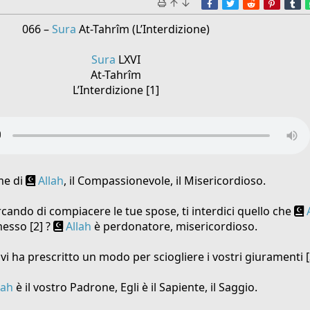
Facebook
Twitter
Reddit
Pinter
T
066 –
Sura
At-Tahrîm (L’Interdizione)
Sura
LXVI
At-Tahrîm
L’Interdizione [1]
me di
Allah
, il Compassionevole, il Misericordioso.
rcando di compiacere le tue spose, ti interdici quello che
esso [2] ?
Allah
è perdonatore, misericordioso.
vi ha prescritto un modo per sciogliere i vostri giuramenti [3
lah
è il vostro Padrone, Egli è il Sapiente, il Saggio.