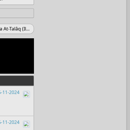
 At-Talâq (Il...
5-11-2024
Boots
5-11-2024
Boots