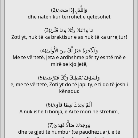
وَاللَّيْلِ إِذَا سَجَىٰ(2)
dhe natën kur terrohet e qetësohet
مَا وَدَّعَكَ رَبُّكَ وَمَا قَلَىٰ(3)
Zoti yt, nuk të ka braktisur e as nuk të ka urrejtur!
وَلَلْآخِرَةُ خَيْرٌ لَّكَ مِنَ الْأُولَىٰ(4)
Me të vërtetë, jeta e ardhshme për ty është më e
mirë se kjo jetë,
وَلَسَوْفَ يُعْطِيكَ رَبُّكَ فَتَرْضَىٰ(5)
e, me të vërtetë, Zoti yt do të japi ty, e ti do të jesh i
kënaqur.
أَلَمْ يَجِدْكَ يَتِيمًا فَآوَىٰ(6)
A nuk ishe ti bonja, e Ai të mori në strehim,
وَوَجَدَكَ ضَالًّا فَهَدَىٰ(7)
dhe të gjeti të humbur (të paudhëzuar), e të