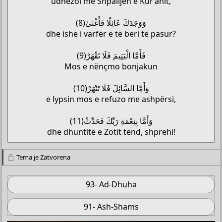
udhëzoi me Shpalljen e Kur’anit,
وَوَجَدَكَ عَائِلًا فَأَغْنَىٰ(8)
dhe ishe i varfër e të bëri të pasur?
فَأَمَّا الْيَتِيمَ فَلَا تَقْهَرْ(9)
Mos e nënçmo bonjakun
وَأَمَّا السَّائِلَ فَلَا تَنْهَرْ(10)
e lypsin mos e refuzo me ashpërsi,
وَأَمَّا بِنِعْمَةِ رَبِّكَ فَحَدِّثْ(11)
dhe dhuntitë e Zotit tënd, shprehi!​
Tema je Zatvorena
93- Ad-Dhuha
91- Ash-Shams