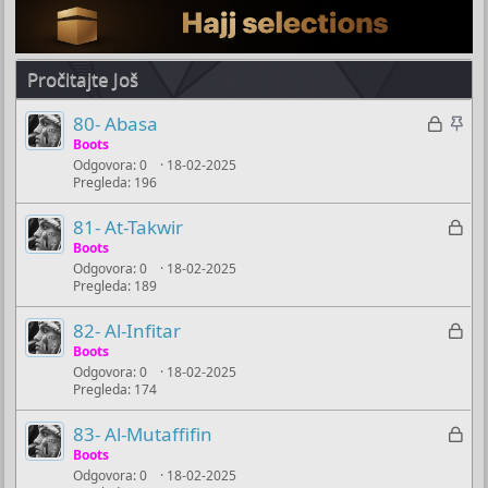
Pročitajte Još
Z
Z
80- Abasa
a
a
Boots
Odgovora
0
18-02-2025
k
l
Pregleda
196
l
i
j
j
Z
81- At-Takwir
u
e
a
Boots
č
p
Odgovora
0
18-02-2025
k
Pregleda
189
a
i
l
n
t
j
Z
82- Al-Infitar
o
e
u
a
Boots
m
č
Odgovora
0
18-02-2025
k
u
Pregleda
174
a
l
n
j
Z
83- Al-Mutaffifin
o
u
a
Boots
č
Odgovora
0
18-02-2025
k