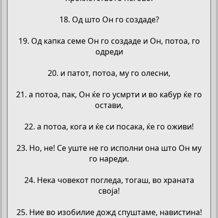
18. Од што Он го создаде?
19. Од капка семе Он го создаде и Он, потоа, го
одреди
20. и патот, потоа, му го олесни,
21. а потоа, пак, Он ќе го усмрти и во кабур ќе го
остави,
22. а потоа, кога и ќе си посака, ќе го оживи!
23. Но, не! Се уште не го исполни она што Он му
го нареди.
24. Нека човекот погледа, тогаш, во храната
своја!
25. Ние во изобилие дожд спуштаме, навистина!