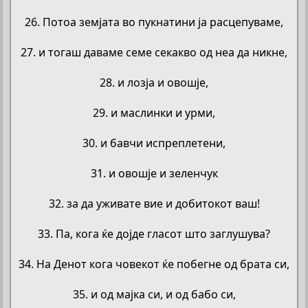
26. Потоа земјата во пукнатини ја расцепуваме,
27. и тогаш даваме семе секакво од неа да никне,
28. и лозја и овошје,
29. и маслинки и урми,
30. и бавчи испреплетени,
31. и овошје и зеленчук
32. за да уживате вие и добитокот ваш!
33. Па, кога ќе дојде гласот што заглушува?
34. На Денот кога човекот ќе побегне од брата си,
35. и од мајка си, и од бабо си,