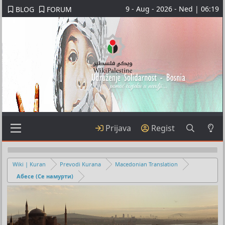
9 - Aug - 2026 - Ned | 06:19
BLOG
FORUM
Prijava
Regist
Wiki | Kuran
Prevodi Kurana
Macedonian Translation
Абесе (Се намурти)