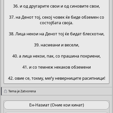
36. и од другарите свои и од синовите свои,
37. на Денот тој, секој човек ќе биде обземен со
состојбата своја.
38. Лица некои на Денот тој ќе бидат блескотни,
39. насмеани и весели,
40. а лица некои, пак, со прашина покриени,
41. и со темнеж некаков обземени
42. овие се, токму, меѓу неверниците расипници!​
Tema je Zatvorena
Ен-Назиат (Оние кои кинат)