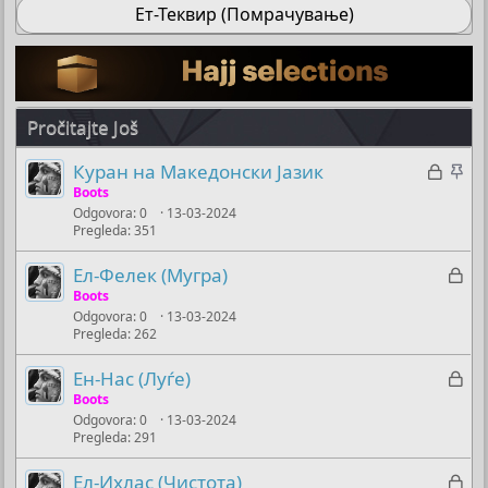
Ет-Теквир (Помрачување)
Pročitajte Još
Z
Z
Куран на Македонски Јазик
a
a
Boots
Odgovora
0
13-03-2024
k
l
Pregleda
351
l
i
j
j
Z
Ел-Фелек (Мугра)
u
e
a
Boots
č
p
Odgovora
0
13-03-2024
k
Pregleda
262
a
i
l
n
t
j
Z
Ен-Нас (Луѓе)
o
e
u
a
Boots
m
č
Odgovora
0
13-03-2024
k
u
Pregleda
291
a
l
n
j
Z
Ел-Ихлас (Чистота)