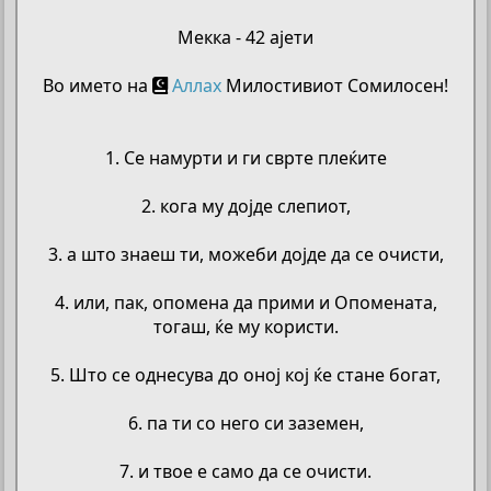
Мекка - 42 ајети
Во името на
Аллах
Милостивиот Сомилосен!
1. Се намурти и ги сврте плеќите
2. кога му дојде слепиот,
3. а што знаеш ти, можеби дојде да се очисти,
4. или, пак, опомена да прими и Опомената,
тогаш, ќе му користи.
5. Што се однесува до оној кој ќе стане богат,
6. па ти со него си заземен,
7. и твое е само да се очисти.