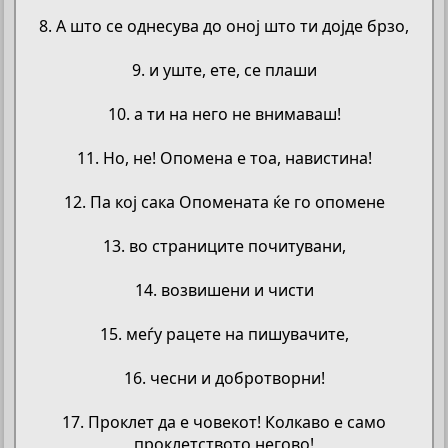
8. А што се однесува до оној што ти дојде брзо,
9. и уште, ете, се плаши
10. а ти на него не внимаваш!
11. Но, не! Опомена е тоа, навистина!
12. Па кој сака Опомената ќе го опомене
13. во страниците почитувани,
14. возвишени и чисти
15. меѓу рацете на пишувачите,
16. чесни и добротворни!
17. Проклет да е човекот! Колкаво е само
проклетството негово!