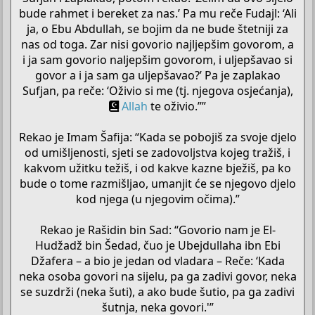
bude rahmet i bereket za nas.’ Pa mu reče Fudajl: ‘Ali
ja, o Ebu Abdullah, se bojim da ne bude štetniji za
nas od toga. Zar nisi govorio najljepšim govorom, a
i ja sam govorio naljepšim govorom, i uljepšavao si
govor a i ja sam ga uljepšavao?’ Pa je zaplakao
Sufjan, pa reče: ‘Oživio si me (tj. njegova osjećanja),
Allah
te oživio.””
Rekao je Imam Šafija: “Kada se pobojiš za svoje djelo
od umišljenosti, sjeti se zadovoljstva kojeg tražiš, i
kakvom užitku težiš, i od kakve kazne bježiš, pa ko
bude o tome razmišljao, umanjit će se njegovo djelo
kod njega (u njegovim očima).”
Rekao je Rašidin bin Sad: “Govorio nam je El-
Hudžadž bin Šedad, čuo je Ubejdullaha ibn Ebi
Džafera – a bio je jedan od vladara – Reče: ‘Kada
neka osoba govori na sijelu, pa ga zadivi govor, neka
se suzdrži (neka šuti), a ako bude šutio, pa ga zadivi
šutnja, neka govori.'”