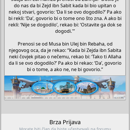
do nas da bi Zejd ibn Sabit kada bi bio upitan o
nekoj stvari, govorio: ‘Da li se ovo dogodilo?’ Pa ako
bi rekli: ‘Da’, govorio bi o tome ono što zna. A ako bi
rekli: ‘Nije se dogodilo’, rekao bi: ‘Ostavite ga dok se
dogodi.'”
Prenosi se od Musa bin Ulej bin Rebaha, od
njegovog oca, da je rekao: “Kada bi Zejda ibn Sabita
neki čovjek pitao o nečemu, rekao bi: ‘Tako ti Allaha
da li se ovo dogodilo?’ Pa ako bi rekao: ‘Da’, govorio
bi o tome, a ako ne, ne bi govorio.”​
Brza Prijava
Morate biti član da biste učestvovali na forumu