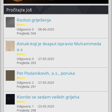
Pročitajte Još
Razlozi griješenja
Boots
Odgovora
0
08-06-2025
Pregleda
504
Ashab koji je dvaput ispravio Muhammeda
a.s
Boots
Odgovora
0
27-05-2025
Pregleda
203
Pet Poslanikovih, a.s., poruka
Boots
Odgovora
2
27-05-2025
Pregleda
291
Klonite se sedam velikih grijeha
Boots
Odgovora
1
23-05-2025
Pregleda
298