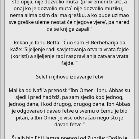
što opija, nije dozvolio muta` (privremeni brak), a
onaj ko je dozvolio muta` nije dozvolio muziku, i
nema alima osim da ima grešku, a ko bude uzimao
sve greške uleme nestat će njegove vjere’, pa naredi
da se knjiga zapali.”
Rekao je Ibnu Betta: “Čuo sam El-Berbeharija da
kaže: ‘Sijeljenje radi savjetovanja otvara vrata fajde
(koristi) a sijeljenje radi raspravljanja zatvara vrata
fajde.'”
Selef i njihovo izdavanje fetvi
Malika od Nafi`a prenosi: “Ibn Omer i Ibnu Abbas su
sjedili pred hadždž, pa sam sjedio kod jednog,
jednog dana, i kod drugog, drugog dana. Ibn Abbas
je odgovarao i davao fetve u svemu o čemu je bio
pitan, a Ibn Omer je više odvraćao nego što je
davao fetve.”
Šuajb bin Ebi Hamza prenosi od Zuhrija: “Došlo je