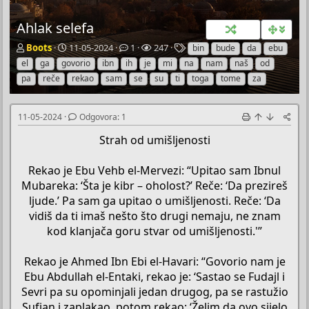
Ahlak selefa
P
P
O
P
O
Boots
11-05-2024
1
247
bin
bude
da
ebu
o
o
d
r
z
el
ga
govorio
ibn
ih
je
mi
na
nam
naš
od
k
č
g
e
n
pa
reče
rekao
sam
se
su
ti
toga
tome
za
r
e
o
g
a
e
t
v
l
k
t
n
o
e
e
11-05-2024
Odgovora: 1
a
i
r
d
č
d
a
a
Strah od umišljenosti
T
a
e
t
Rekao je Ebu Vehb el-Mervezi: “Upitao sam Ibnul
m
u
e
m
Mubareka: ‘Šta je kibr – oholost?’ Reče: ‘Da prezireš
ljude.’ Pa sam ga upitao o umišljenosti. Reče: ‘Da
vidiš da ti imaš nešto što drugi nemaju, ne znam
kod klanjača goru stvar od umišljenosti.'”
Rekao je Ahmed Ibn Ebi el-Havari: “Govorio nam je
Ebu Abdullah el-Entaki, rekao je: ‘Sastao se Fudajl i
Sevri pa su opominjali jedan drugog, pa se rastužio
Sufjan i zaplakao, potom rekao: ‘Želim da ovo sijelo