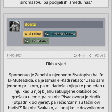
siromaštvu, pa podijeli ih između nas.’​
Boots
Wiki Editor
Urednik Foruma
Moderator
11-05-2024
#2
od
2
Fikh u vjeri
Spomenuo je Zehebi u njegovom životopisu halife
El-Muteadida, da je Ismail el-Kadi rekao: “Ušao sam
jednom prilikom, pa mi dadoše knjigu te pogledah u
nju, kad u njoj bijahu sakupljene olakšice od
grešaka uleme, pa rekoh: ‘Pisac ovoga je zindik
(otpadnik od vjere)’, pa reče: ‘Zar nisu tačni ovi
hadisi?’ Rekoh: ‘Svakako, ali onaj ko je dozvolio ono