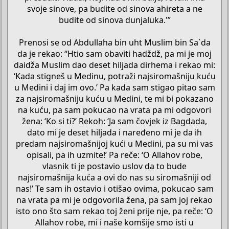
svoje sinove, pa budite od sinova ahireta a ne
budite od sinova dunjaluka.'”
Prenosi se od Abdullaha bin uht Muslim bin Sa`da
da je rekao: “Htio sam obaviti hadždž, pa mi je moj
daidža Muslim dao deset hiljada dirhema i rekao mi:
‘Kada stigneš u Medinu, potraži najsiromašniju kuću
u Medini i daj im ovo.’ Pa kada sam stigao pitao sam
za najsiromašniju kuću u Medini, te mi bi pokazano
na kuću, pa sam pokucao na vrata pa mi odgovori
žena: ‘Ko si ti?’ Rekoh: ‘Ja sam čovjek iz Bagdada,
dato mi je deset hiljada i naređeno mi je da ih
predam najsiromašnijoj kući u Medini, pa su mi vas
opisali, pa ih uzmite!’ Pa reče: ‘O Allahov robe,
vlasnik ti je postavio uslov da to bude
najsiromašnija kuća a ovi do nas su siromašniji od
nas!’ Te sam ih ostavio i otišao ovima, pokucao sam
na vrata pa mi je odgovorila žena, pa sam joj rekao
isto ono što sam rekao toj ženi prije nje, pa reče: ‘O
Allahov robe, mi i naše komšije smo isti u