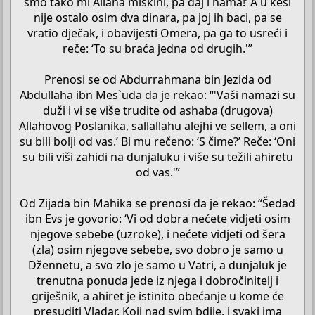
smo tako mi Allaha miskini, pa daj i nama!’ A u kesi
nije ostalo osim dva dinara, pa joj ih baci, pa se
vratio dječak, i obavijesti Omera, pa ga to usreći i
reče: ‘To su braća jedna od drugih.'”
Prenosi se od Abdurrahmana bin Jezida od
Abdullaha ibn Mes`uda da je rekao: “'Vaši namazi su
duži i vi se više trudite od ashaba (drugova)
Allahovog Poslanika, sallallahu alejhi ve sellem, a oni
su bili bolji od vas.’ Bi mu rečeno: ‘S čime?’ Reče: ‘Oni
su bili viši zahidi na dunjaluku i više su težili ahiretu
od vas.'”
Od Zijada bin Mahika se prenosi da je rekao: “Šedad
ibn Evs je govorio: ‘Vi od dobra nećete vidjeti osim
njegove sebebe (uzroke), i nećete vidjeti od šera
(zla) osim njegove sebebe, svo dobro je samo u
Džennetu, a svo zlo je samo u Vatri, a dunjaluk je
trenutna ponuda jede iz njega i dobročinitelj i
griješnik, a ahiret je istinito obećanje u kome će
presuditi Vladar, Koji nad svim bdije, i svaki ima