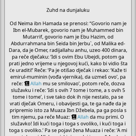
Zuhd na dunjaluku
Od Neima ibn Hamada se prenosi: “Govorio nam je
Ibn el-Mubarek, govorio nam je Muhammed bin
Mutarrif, govorio nam je Ebu Hazim, od
Abdurrahmana bin Seida bin Jerbu`, od Malika ed-
Dara, da je Omer, radijallahu anhu, uzeo 400 dinara,
pa reče dječaku: ‘Idi s ovim Ebu Ubejdi, potom ga
prati jedno vrijeme u njegovoj kući, kako bi vidio šta
će uraditi!’ Reče: ‘Pa je otišao dječak i rekao: ‘Kaže ti
emirul-muminin (vođa vjernika), da uzmeš ovo’, pa
reče: ‘
Allah
mu se smilovao’, potom reče, dozva
služavku i reče: ‘Idi s ovih 7 tome i tome, a s ovih 5
tome i tome’, i sve tako dok ih nije nestalo, pa se
vrati dječak Omeru, i obavijesti ga, te ga nađe da je
pripremio isto za Muaza Ibn Džebela, pa ga posla s
tim njemu, pa reče Muaz: ‘
Allah
da mu primi. O
služavko! Idi kući toga i toga s ovoliko, i kući toga i
toga s ovoliko.’ Pa se pojavi žena Muaza i reče: ‘A mi