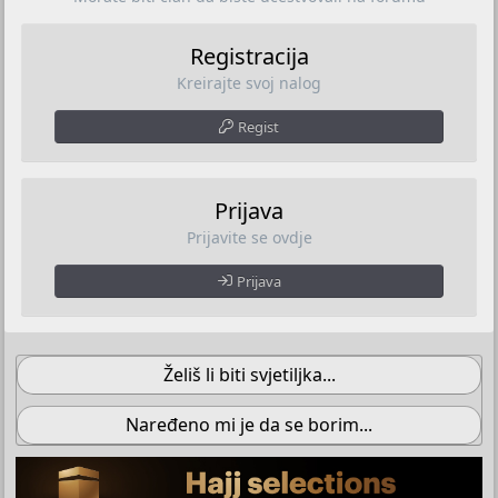
Registracija
Kreirajte svoj nalog
Regist
Prijava
Prijavite se ovdje
Prijava
Želiš li biti svjetiljka...
Naređeno mi je da se borim...