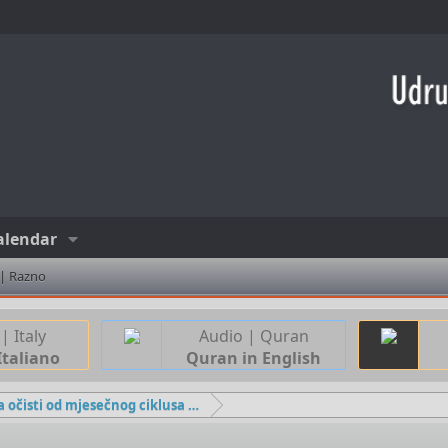
alendar
 | Razno
| Italy
Audio | Quran
Italiano
Quran in English
Ako se žena očisti od mjesečnog ciklusa prije zore