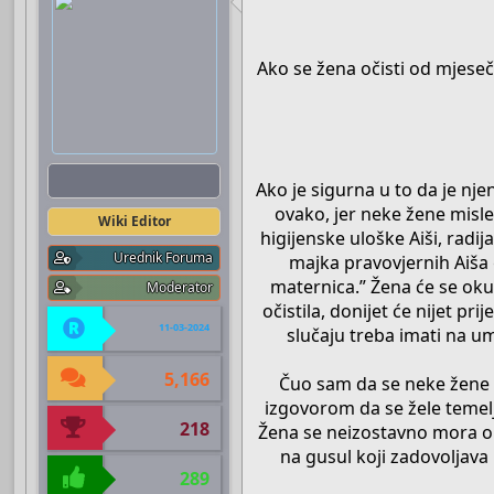
Ako se žena očisti od mjesečn
Boots
Ako je sigurna u to da je nje
ovako, jer neke žene misle
Wiki Editor
higijenske uloške Aiši, radija
Urednik Foruma
majka pravovjernih Aiša g
maternica.” Žena će se okup
Moderator
očistila, donijet će nijet p
11-03-2024
slučaju treba imati na 
5,166
Čuo sam da se neke žene oč
izgovorom da se žele temel
218
Žena se neizostavno mora ok
na gusul koji zadovoljava 
289