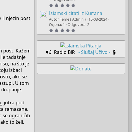
a
5
r
.
(
0
Islamski citati iz Kur’ana
s
0
li njezin post
)
Autor Teme ( Admin )
15-03-2024
s
t
Ocjena: 1
Odgovora: 2
a
5
r
.
(
0
s
0
)
s
t
zin post. Kažem
Radio BiR
- Slušaj Uživo -
a
ile tadašnje
r
(
nisu, na što je
s
)
koju izbaci
postu, ako se
nastupi. U tom
i kupanje.
og jutra pod
eca ramazana.
se ograničiti
ako to želi.