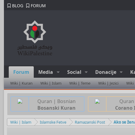
BLOG
FORUM
Forum
Media
Social
Donacije
K
Wiki | Kuran
Wiki | Islam
Wiki | Teme
Wiki | Jezici
Wiki
Quran | Bosnian
Quran 
Bosanski Kuran
Corano 
Wiki | Islam
Islamske Fetve
Ramazanski Post