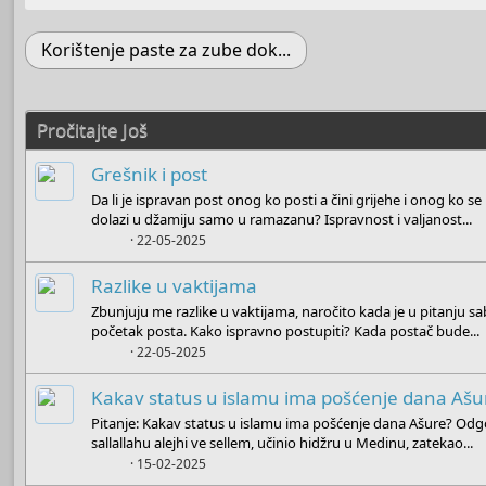
Korištenje paste za zube dok...
Pročitajte Još
Grešnik i post
Da li je ispravan post onog ko posti a čini grijehe i onog ko se
dolazi u džamiju samo u ramazanu? Ispravnost i valjanost...
Boots
22-05-2025
Razlike u vaktijama
Zbunjuju me razlike u vaktijama, naročito kada je u pitanju 
početak posta. Kako ispravno postupiti? Kada postač bude...
Boots
22-05-2025
Kakav status u islamu ima pošćenje dana Ašu
Pitanje: Kakav status u islamu ima pošćenje dana Ašure? Odgov
sallallahu alejhi ve sellem, učinio hidžru u Medinu, zatekao...
Boots
15-02-2025