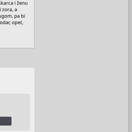
škarca i ženu
 zora, a
rugom, pa bi
odar, opet,