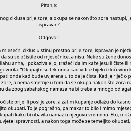
Pitanje:
og ciklusa prije zore, a okupa se nakon što zora nastupi, je 
ispravan?
Odgovor:
n mjesečni ciklus uistinu prestao prije zore, ispravan je nje
 da su se očistile od mjesečnice, a nisu. Neke su žene donos
llahu anha, i pokazivale joj tražeći da im kaže jesu li čiste ili 
ovorila: “Okupajte se tek onda kad vidite bijelu izlučevinu 
ati onda kad bude uvjerena u to da je čista. Kad je riječ o 
rije zore, a nema smetnje u tom da se okupa nakon što zora 
umu da zbog sabahskog namaza ne bi trebala mnogo odlagat
iste prije ili poslije zore, a zatim kupanje odlažu do kasn
jito okupati. To je pogrešno, pa makar to bilo i mimo mjes
upati kako bi obavila namaz u njegovu vremenu. Eto, može 
uvjete ispravnosti, a nakon toga može se temeljito okupati, 