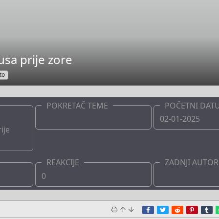
usa prije zore
to
POKRETAČ TEME
POČETNI DAT
d
Boots
02-01-2025
ije
REAKCIJE
ZADNJI AUTOR
0
Boots
Facebook
Twitter
Reddit
Pinter
T