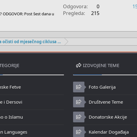
Odgovora
0
1
Pregleda
215
lu? ODGOVOR: Post šest dana u
Ako se žena očisti od mjesečnog ciklusa prije zore
TEGORIJE
IZDVOJENE TEME
mske Fetve
Foto Galerija
 i Dersovi
Društvene Teme
o o Islamu
Donatorske Akcije
n Languages
Kalendar Događaja