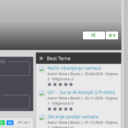
Best Teme
UM
Način obavljanja namaza
Autor Teme ( Boots )
05-04-2024
Ocjena:
2
Odgovora: 2
5
.
0
021 – Surat Al-Anbiyâ’ (I Profeti)
0
Autor Teme ( Boots )
25-11-2024
Ocjena:
s
t
1
Odgovora: 0
a
5
r
.
(
0
Zikrenje poslije namaza
s
0
)
est
umblr
WhatsApp
E-mail
Autor Teme ( Boots )
01-12-2024
Ocjena:
#1
od
1
s
t
1
Odgovora: 0