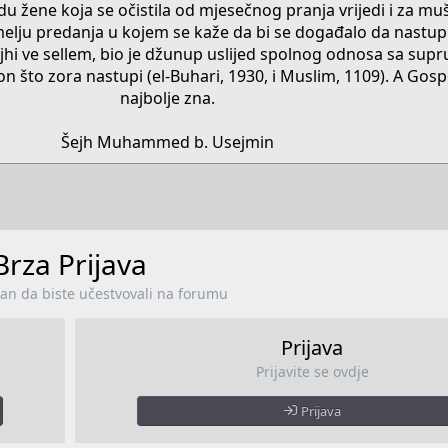
u žene koja se očistila od mjesečnog pranja vrijedi i za mu
melju predanja u kojem se kaže da bi se događalo da nastupi
lejhi ve sellem, bio je džunup uslijed spolnog odnosa sa sup
n što zora nastupi (el-Buhari, 1930, i Muslim, 1109). A Gosp
najbolje zna.
Šejh Muhammed b. Usejmin​
Brza Prijava
lan da biste učestvovali na forumu
Prijava
Prijavite se ovdje
Prijava