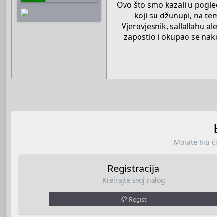
Ovo što smo kazali u pogled
koji su džunupi, na te
Vjerovjesnik, sallallahu a
zapostio i okupao se nako
Morate biti č
Registracija
Kreirajte svoj nalog
Regist