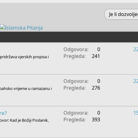
Je li dozvolje
Odgovora
0
2
Pregleda
241
 pridržava vjerskih propisa i
Odgovora
0
2
Pregleda
276
sabahsko vrijeme u ramazanu i
re?
Odgovora
0
1
Pregleda
393
or: Kad je Božiji Poslanik,