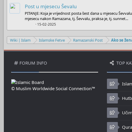
Post u mjesecu Ševalu
PITANJE: Koja je vrijednost posta šest dana u mjesecu Ševva
mjesecu nakon Ramazana, tj. Ševvalu, praksa je, tj. sunnet...
Boots
15-02-2025
Wiki | Islam
Islamske Fetve
Ramazanski Post
FORUM INFO
TOP KA
Isla
© Muslim Worldwide Social Connection™
Hutbe
Učim
Qura