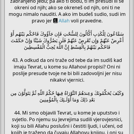
zabranjeno jedu; pa ako ti dođu, ti im presudi ili se
okreni od njih; ako se okreneš od njih, oni ti ne
mogu nimalo nauditi. A ako im budeš sudio, sudi im
pravo jer
Allah
voli pravedne.
سَمَّاعُونَ لِلْكَذِبِ أَكَّالُونَ لِلسُّحْتِ فَإِن جَآؤُوكَ فَاحْكُم بَيْنَهُم أَوْ
أَعْرِضْ عَنْهُمْ وَإِن تُعْرِضْ عَنْهُمْ فَلَن يَضُرُّوكَ شَيْئًا وَإِنْ حَكَمْتَ
فَاحْكُم بَيْنَهُمْ بِالْقِسْطِ إِنَّ اللّهَ يُحِبُّ الْمُقْسِطِينَ
43. A odkud da oni traže od tebe da im sudiš kad
imaju Tevrat, u kome su Allahovi propisi? Oni ni
poslije presude tvoje ne bi bili zadovoljni jer nisu
nikakvi vjernici.
وَكَيْفَ يُحَكِّمُونَكَ وَعِندَهُمُ التَّوْرَاةُ فِيهَا حُكْمُ اللّهِ ثُمَّ يَتَوَلَّوْنَ مِن
بَعْدِ ذَلِكَ وَمَا أُوْلَـئِكَ بِالْمُؤْمِنِينَ
44. Mi smo objavili Tevrat, u kome je uputstvo i
svjetlo. Po njemu su Jevrejima sudili vjerovjesnici,
koji su bili Allahu poslušni i čestiti ljudi, i učeni, od
kojih je traženo da čuvaju Allahovu knjigu, i oni su