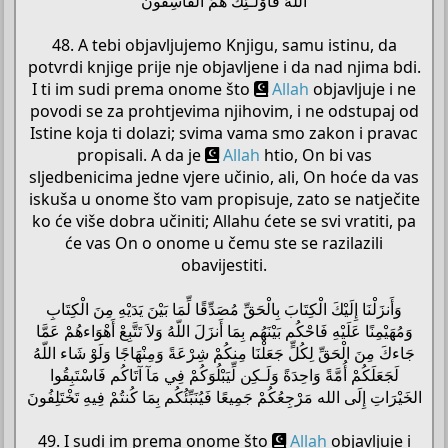
اللّهُ فَأُوْلَـئِكَ هُمُ الْفَاسِقُونَ
48. A tebi objavljujemo Knjigu, samu istinu, da
potvrdi knjige prije nje objavljene i da nad njima bdi.
I ti im sudi prema onome što
Allah
objavljuje i ne
povodi se za prohtjevima njihovim, i ne odstupaj od
Istine koja ti dolazi; svima vama smo zakon i pravac
propisali. A da je
Allah
htio, On bi vas
sljedbenicima jedne vjere učinio, ali, On hoće da vas
iskuša u onome što vam propisuje, zato se natječite
ko će više dobra učiniti; Allahu ćete se svi vratiti, pa
će vas On o onome u čemu ste se razilazili
obavijestiti.
وَأَنزَلْنَا إِلَيْكَ الْكِتَابَ بِالْحَقِّ مُصَدِّقًا لِّمَا بَيْنَ يَدَيْهِ مِنَ الْكِتَابِ
وَمُهَيْمِنًا عَلَيْهِ فَاحْكُم بَيْنَهُم بِمَا أَنزَلَ اللّهُ وَلاَ تَتَّبِعْ أَهْوَاءهُمْ عَمَّا
جَاءكَ مِنَ الْحَقِّ لِكُلٍّ جَعَلْنَا مِنكُمْ شِرْعَةً وَمِنْهَاجًا وَلَوْ شَاء اللّهُ
لَجَعَلَكُمْ أُمَّةً وَاحِدَةً وَلَـكِن لِّيَبْلُوَكُمْ فِي مَآ آتَاكُم فَاسْتَبِقُوا
الخَيْرَاتِ إِلَى الله مَرْجِعُكُمْ جَمِيعًا فَيُنَبِّئُكُم بِمَا كُنتُمْ فِيهِ تَخْتَلِفُونَ
49. I sudi im prema onome što
Allah
objavljuje i