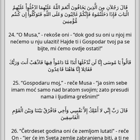
قَالَ رَجُلاَنِ مِنَ الَّذِينَ يَخَافُونَ أَنْعَمَ اللّهُ عَلَيْهِمَا ادْخُلُواْ عَلَيْهِمُ
الْبَابَ فَإِذَا دَخَلْتُمُوهُ فَإِنَّكُمْ غَالِبُونَ وَعَلَى اللّهِ فَتَوَكَّلُواْ إِن كُنتُم
مُّؤْمِنِينَ
24. “O Musa,” - rekoše oni - “dok god su oni u njoj mi
nećemo u nju ulaziti! Hajde ti i Gospodar tvoj pa se
bijte, mi ćemo ovdje ostati!”
قَالُواْ يَا مُوسَى إِنَّا لَن نَّدْخُلَهَا أَبَدًا مَّا دَامُواْ فِيهَا فَاذْهَبْ أَنتَ وَرَبُّكَ
فَقَاتِلا إِنَّا هَاهُنَا قَاعِدُونَ
25. “Gospodaru moj,” - reče Musa - “ja osim sebe
imam moć samo nad bratom svojim; zato presudi
nama i ljudima grešnim!”
قَالَ رَبِّ إِنِّي لا أَمْلِكُ إِلاَّ نَفْسِي وَأَخِي فَافْرُقْ بَيْنَنَا وَبَيْنَ الْقَوْمِ
الْفَاسِقِينَ
26. “Četrdeset godina oni će zemljom lutati” - reče
On - “jer će im Sveta zemlje zabranjena biti, a ti ne