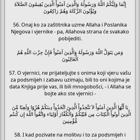
إِنَّمَا وَلِيُّكُمُ اللّهُ وَرَسُولُهُ وَالَّذِينَ آمَنُواْ الَّذِينَ يُقِيمُونَ الصَّلاَةَ
وَيُؤْتُونَ الزَّكَاةَ وَهُمْ رَاكِعُونَ
56. Onaj ko za zaštitnika uzme Allaha i Poslanika
Njegova i vjernike - pa, Allahova strana će svakako
pobijediti.
وَمَن يَتَوَلَّ اللّهَ وَرَسُولَهُ وَالَّذِينَ آمَنُواْ فَإِنَّ حِزْبَ اللّهِ هُمُ
الْغَالِبُونَ
57. O vjernici, ne prijateljujte s onima koji vjeru vašu
za podsmijeh i zabavu uzimaju, bili to oni kojima je
data Knjiga prije vas, ili bili mnogobošci, - i Allaha se
bojte ako ste vjernici -
يَا أَيُّهَا الَّذِينَ آمَنُواْ لاَ تَتَّخِذُواْ الَّذِينَ اتَّخَذُواْ دِينَكُمْ هُزُوًا وَلَعِبًا مِّنَ
الَّذِينَ أُوتُواْ الْكِتَابَ مِن قَبْلِكُمْ وَالْكُفَّارَ أَوْلِيَاء وَاتَّقُواْ اللّهَ إِن كُنتُم
مُّؤْمِنِينَ
58. I kad pozivate na molitvu i to za podsmijeh i