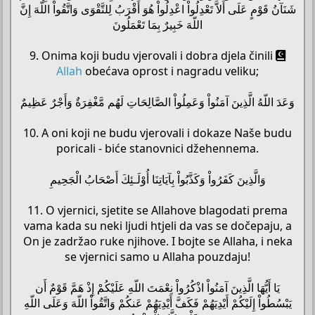
شَنَآنُ قَوْمٍ عَلَى أَلاَّ تَعْدِلُواْ اعْدِلُواْ هُوَ أَقْرَبُ لِلتَّقْوَى وَاتَّقُواْ اللّهَ إِنَّ
اللّهَ خَبِيرٌ بِمَا تَعْمَلُونَ
9. Onima koji budu vjerovali i dobra djela činili
Allah
obećava oprost i nagradu veliku;
وَعَدَ اللّهُ الَّذِينَ آمَنُواْ وَعَمِلُواْ الصَّالِحَاتِ لَهُم مَّغْفِرَةٌ وَأَجْرٌ عَظِيمٌ
10. A oni koji ne budu vjerovali i dokaze Naše budu
poricali - biće stanovnici džehennema.
وَالَّذِينَ كَفَرُواْ وَكَذَّبُواْ بِآيَاتِنَا أُوْلَـئِكَ أَصْحَابُ الْجَحِيمِ
11. O vjernici, sjetite se Allahove blagodati prema
vama kada su neki ljudi htjeli da vas se dočepaju, a
On je zadržao ruke njihove. I bojte se Allaha, i neka
se vjernici samo u Allaha pouzdaju!
يَا أَيُّهَا الَّذِينَ آمَنُواْ اذْكُرُواْ نِعْمَتَ اللّهِ عَلَيْكُمْ إِذْ هَمَّ قَوْمٌ أَن
يَبْسُطُواْ إِلَيْكُمْ أَيْدِيَهُمْ فَكَفَّ أَيْدِيَهُمْ عَنكُمْ وَاتَّقُواْ اللّهَ وَعَلَى اللّهِ