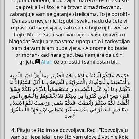
rogom ubodeno, ili od zvijeri načeto - osim ako ste
ga preklali - i što je na žrtvenicima žrtvovano, i
zabranjuje vam se gatanje strelicama. To je porok! -
Danas su nevjernici izgubili svaku nadu da ćete vi
otpasti od svoje vjere, zato se ne bojte njih- već se
bojte Mene. Sada sam vam vjeru vašu usavršio i
blagodat Svoju prema vama upotpunio i zadovoljan
sam da vam islam bude vjera. - A onome ko bude
primoran- kad hara glad, bez namjere da učini
grijeh,
Allah
će oprostiti i samilostan biti.
حُرِّمَتْ عَلَيْكُمُ الْمَيْتَةُ وَالْدَّمُ وَلَحْمُ الْخِنْزِيرِ وَمَا أُهِلَّ لِغَيْرِ اللّهِ بِهِ
وَالْمُنْخَنِقَةُ وَالْمَوْقُوذَةُ وَالْمُتَرَدِّيَةُ وَالنَّطِيحَةُ وَمَا أَكَلَ السَّبُعُ إِلاَّ مَا
ذَكَّيْتُمْ وَمَا ذُبِحَ عَلَى النُّصُبِ وَأَن تَسْتَقْسِمُواْ بِالأَزْلاَمِ ذَلِكُمْ فِسْقٌ
الْيَوْمَ يَئِسَ الَّذِينَ كَفَرُواْ مِن دِينِكُمْ فَلاَ تَخْشَوْهُمْ وَاخْشَوْنِ الْيَوْمَ
أَكْمَلْتُ لَكُمْ دِينَكُمْ وَأَتْمَمْتُ عَلَيْكُمْ نِعْمَتِي وَرَضِيتُ لَكُمُ الإِسْلاَمَ
دِينًا فَمَنِ اضْطُرَّ فِي مَخْمَصَةٍ غَيْرَ مُتَجَانِفٍ لِّإِثْمٍ فَإِنَّ اللّهَ غَفُورٌ
رَّحِيمٌ
4. Pitaju te što im se dozvoljava. Reci: “Dozvoljvaju
vam se lijepa jela i ono što vam ulove životinje koje