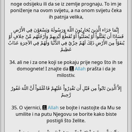
noge odsijeku ili da se iz zemlje prognaju. To im je
poniženje na ovom svijetu, a na onom svijetu čeka
ih patnja velika,
إِنَّمَا جَزَاء الَّذِينَ يُحَارِبُونَ اللّهَ وَرَسُولَهُ وَيَسْعَوْنَ فِي الأَرْضِ
فَسَادًا أَن يُقَتَّلُواْ أَوْ يُصَلَّبُواْ أَوْ تُقَطَّعَ أَيْدِيهِمْ وَأَرْجُلُهُم مِّنْ خِلافٍ أَوْ
يُنفَوْاْ مِنَ الأَرْضِ ذَلِكَ لَهُمْ خِزْيٌ فِي الدُّنْيَا وَلَهُمْ فِي الآخِرَةِ عَذَابٌ
عَظِيمٌ
34. ali ne i za one koji se pokaju prije nego što ih se
domognete! I znajte da
Allah
prašta i da je
milostiv.
إِلاَّ الَّذِينَ تَابُواْ مِن قَبْلِ أَن تَقْدِرُواْ عَلَيْهِمْ فَاعْلَمُواْ أَنَّ اللّهَ غَفُورٌ
رَّحِيمٌ
35. O vjernici,
Allah
se bojte i nastojte da Mu se
umilite i na putu Njegovu se borite kako biste
postigli što želite.