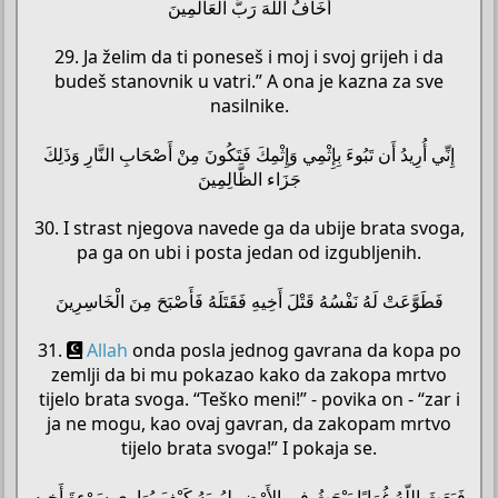
أَخَافُ اللّهَ رَبَّ الْعَالَمِينَ
29. Ja želim da ti poneseš i moj i svoj grijeh i da
budeš stanovnik u vatri.” A ona je kazna za sve
nasilnike.
إِنِّي أُرِيدُ أَن تَبُوءَ بِإِثْمِي وَإِثْمِكَ فَتَكُونَ مِنْ أَصْحَابِ النَّارِ وَذَلِكَ
جَزَاء الظَّالِمِينَ
30. I strast njegova navede ga da ubije brata svoga,
pa ga on ubi i posta jedan od izgubljenih.
فَطَوَّعَتْ لَهُ نَفْسُهُ قَتْلَ أَخِيهِ فَقَتَلَهُ فَأَصْبَحَ مِنَ الْخَاسِرِينَ
31.
Allah
onda posla jednog gavrana da kopa po
zemlji da bi mu pokazao kako da zakopa mrtvo
tijelo brata svoga. “Teško meni!” - povika on - “zar i
ja ne mogu, kao ovaj gavran, da zakopam mrtvo
tijelo brata svoga!” I pokaja se.
فَبَعَثَ اللّهُ غُرَابًا يَبْحَثُ فِي الأَرْضِ لِيُرِيَهُ كَيْفَ يُوَارِي سَوْءةَ أَخِيهِ