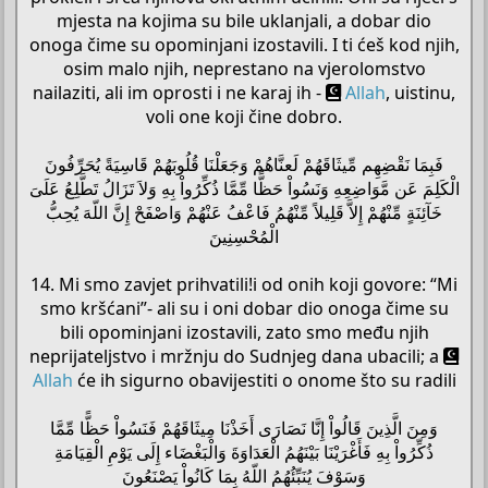
mjesta na kojima su bile uklanjali, a dobar dio
onoga čime su opominjani izostavili. I ti ćeš kod njih,
osim malo njih, neprestano na vjerolomstvo
nailaziti, ali im oprosti i ne karaj ih -
Allah
, uistinu,
voli one koji čine dobro.
فَبِمَا نَقْضِهِم مِّيثَاقَهُمْ لَعنَّاهُمْ وَجَعَلْنَا قُلُوبَهُمْ قَاسِيَةً يُحَرِّفُونَ
الْكَلِمَ عَن مَّوَاضِعِهِ وَنَسُواْ حَظًّا مِّمَّا ذُكِّرُواْ بِهِ وَلاَ تَزَالُ تَطَّلِعُ عَلَىَ
خَآئِنَةٍ مِّنْهُمْ إِلاَّ قَلِيلاً مِّنْهُمُ فَاعْفُ عَنْهُمْ وَاصْفَحْ إِنَّ اللّهَ يُحِبُّ
الْمُحْسِنِينَ
14. Mi smo zavjet prihvatili!i od onih koji govore: “Mi
smo kršćani”- ali su i oni dobar dio onoga čime su
bili opominjani izostavili, zato smo među njih
neprijateljstvo i mržnju do Sudnjeg dana ubacili; a
Allah
će ih sigurno obavijestiti o onome što su radili
وَمِنَ الَّذِينَ قَالُواْ إِنَّا نَصَارَى أَخَذْنَا مِيثَاقَهُمْ فَنَسُواْ حَظًّا مِّمَّا
ذُكِّرُواْ بِهِ فَأَغْرَيْنَا بَيْنَهُمُ الْعَدَاوَةَ وَالْبَغْضَاء إِلَى يَوْمِ الْقِيَامَةِ
وَسَوْفَ يُنَبِّئُهُمُ اللّهُ بِمَا كَانُواْ يَصْنَعُونَ