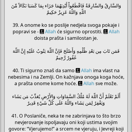
وَالسَّارِقُ وَالسَّارِقَةُ فَاقْطَعُواْ أَيْدِيَهُمَا جَزَاء بِمَا كَسَبَا نَكَالاً مِّنَ
اللّهِ وَاللّهُ عَزِيزٌ حَكِيمٌ
39. A onome ko se poslije nedjela svoga pokaje i
popravi se -
Allah
će sigurno oprostiti.
Allah
doista prašta i samilostan je.
فَمَن تَابَ مِن بَعْدِ ظُلْمِهِ وَأَصْلَحَ فَإِنَّ اللّهَ يَتُوبُ عَلَيْهِ إِنَّ اللّهَ
غَفُورٌ رَّحِيمٌ
40. Ti sigurno znaš da samo
Allah
ima vlast na
nebesima i na Zemlji. On kažnjava onoga koga hoće,
a prašta onome kome hoće.
Allah
sve može.
أَلَمْ تَعْلَمْ أَنَّ اللّهَ لَهُ مُلْكُ السَّمَاوَاتِ وَالأَرْضِ يُعَذِّبُ مَن يَشَاء
وَيَغْفِرُ لِمَن يَشَاء وَاللّهُ عَلَى كُلِّ شَيْءٍ قَدِيرٌ
41. O Poslaniče, neka te ne zabrinjava to što brzo
nevjerovanje ispoljavaju oni koji ustima svojim
govore: “Vjerujemo!” a srcem ne vjeruju, i Jevreji koji