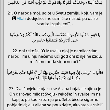
فِيكُمْ أَنبِيَاء وَجَعَلَكُم مُّلُوكًا وَآتَاكُم مَّا لَمْ يُؤْتِ أَحَدًا مِّن الْعَالَمِينَ
21. O narode moj, uđite u Svetu zemlju, koju vam je
Allah
dodijelio, i ne uzmičite nazad, pa da se
vratite izgubljeni”, -
يَا قَوْمِ ادْخُلُوا الأَرْضَ المُقَدَّسَةَ الَّتِي كَتَبَ اللّهُ لَكُمْ وَلاَ تَرْتَدُّوا
عَلَى أَدْبَارِكُمْ فَتَنقَلِبُوا خَاسِرِينَ
22. oni rekoše: “O Musa! u njoj je nemilosrdan
narod i mi u nju nećemo ući god oni iz nje ne iziđu,
mi ćemo onda sigurno ući.”
قَالُوا يَا مُوسَى إِنَّ فِيهَا قَوْمًا جَبَّارِينَ وَإِنَّا لَن نَّدْخُلَهَا حَتَّىَ يَخْرُجُواْ
مِنْهَا فَإِن يَخْرُجُواْ مِنْهَا فَإِنَّا دَاخِلُونَ
23. Dva čovjeka koja su se Allaha bojala i kojima je
On darovao milost Svoju - rekoše: “Navalite im na
kapiju, pa kad kroz nju prođete, bićete sigurno
pobjednici; a u Allaha se pouzdajte, ako ste vjernici!”