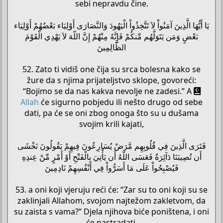
sebi nepravdu čine.
يَا أَيُّهَا الَّذِينَ آمَنُواْ لاَ تَتَّخِذُواْ الْيَهُودَ وَالنَّصَارَى أَوْلِيَاء بَعْضُهُمْ أَوْلِيَاء
بَعْضٍ وَمَن يَتَوَلَّهُم مِّنكُمْ فَإِنَّهُ مِنْهُمْ إِنَّ اللّهَ لاَ يَهْدِي الْقَوْمَ
الظَّالِمِينَ
52. Zato ti vidiš one čija su srca bolesna kako se
žure da s njima prijateljstvo sklope, govoreći:
“Bojimo se da nas kakva nevolje ne zadesi.” A
Allah
će sigurno pobjedu ili nešto drugo od sebe
dati, pa će se oni zbog onoga što su u dušama
svojim krili kajati,
فَتَرَى الَّذِينَ فِي قُلُوبِهِم مَّرَضٌ يُسَارِعُونَ فِيهِمْ يَقُولُونَ نَخْشَى
أَن تُصِيبَنَا دَآئِرَةٌ فَعَسَى اللّهُ أَن يَأْتِيَ بِالْفَتْحِ أَوْ أَمْرٍ مِّنْ عِندِهِ
فَيُصْبِحُواْ عَلَى مَا أَسَرُّواْ فِي أَنْفُسِهِمْ نَادِمِينَ
53. a oni koji vjeruju reći će: “Zar su to oni koji su se
zaklinjali Allahom, svojom najtežom zakletvom, da
su zaista s vama?” Djela njihova biće poništena, i oni
će nastradati.