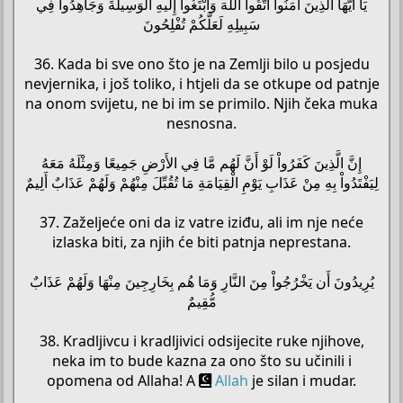
يَا أَيُّهَا الَّذِينَ آمَنُواْ اتَّقُواْ اللّهَ وَابْتَغُواْ إِلَيهِ الْوَسِيلَةَ وَجَاهِدُواْ فِي
سَبِيلِهِ لَعَلَّكُمْ تُفْلِحُونَ
36. Kada bi sve ono što je na Zemlji bilo u posjedu
nevjernika, i još toliko, i htjeli da se otkupe od patnje
na onom svijetu, ne bi im se primilo. Njih čeka muka
nesnosna.
إِنَّ الَّذِينَ كَفَرُواْ لَوْ أَنَّ لَهُم مَّا فِي الأَرْضِ جَمِيعًا وَمِثْلَهُ مَعَهُ
لِيَفْتَدُواْ بِهِ مِنْ عَذَابِ يَوْمِ الْقِيَامَةِ مَا تُقُبِّلَ مِنْهُمْ وَلَهُمْ عَذَابٌ أَلِيمٌ
37. Zaželjeće oni da iz vatre iziđu, ali im nje neće
izlaska biti, za njih će biti patnja neprestana.
يُرِيدُونَ أَن يَخْرُجُواْ مِنَ النَّارِ وَمَا هُم بِخَارِجِينَ مِنْهَا وَلَهُمْ عَذَابٌ
مُّقِيمٌ
38. Kradljivcu i kradljivici odsijecite ruke njihove,
neka im to bude kazna za ono što su učinili i
opomena od Allaha! A
Allah
je silan i mudar.