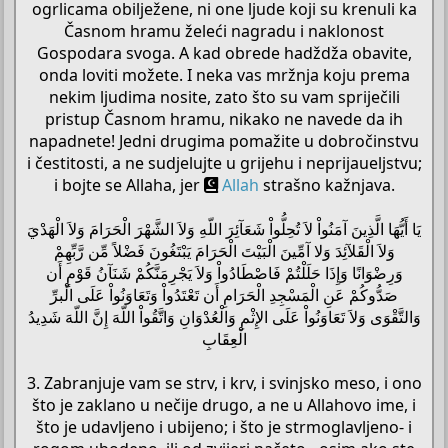
ogrlicama obilježene, ni one ljude koji su krenuli ka
Časnom hramu želeći nagradu i naklonost
Gospodara svoga. A kad obrede hadždža obavite,
onda loviti možete. I neka vas mržnja koju prema
nekim ljudima nosite, zato što su vam spriječili
pristup Časnom hramu, nikako ne navede da ih
napadnete! Jedni drugima pomažite u dobročinstvu
i čestitosti, a ne sudjelujte u grijehu i neprijaueljstvu;
i bojte se Allaha, jer
Allah
strašno kažnjava.
يَا أَيُّهَا الَّذِينَ آمَنُواْ لاَ تُحِلُّواْ شَعَآئِرَ اللّهِ وَلاَ الشَّهْرَ الْحَرَامَ وَلاَ الْهَدْيَ
وَلاَ الْقَلآئِدَ وَلا آمِّينَ الْبَيْتَ الْحَرَامَ يَبْتَغُونَ فَضْلاً مِّن رَّبِّهِمْ
وَرِضْوَانًا وَإِذَا حَلَلْتُمْ فَاصْطَادُواْ وَلاَ يَجْرِمَنَّكُمْ شَنَآنُ قَوْمٍ أَن
صَدُّوكُمْ عَنِ الْمَسْجِدِ الْحَرَامِ أَن تَعْتَدُواْ وَتَعَاوَنُواْ عَلَى الْبرِّ
وَالتَّقْوَى وَلاَ تَعَاوَنُواْ عَلَى الإِثْمِ وَالْعُدْوَانِ وَاتَّقُواْ اللّهَ إِنَّ اللّهَ شَدِيدُ
الْعِقَابِ
3. Zabranjuje vam se strv, i krv, i svinjsko meso, i ono
što je zaklano u nečije drugo, a ne u Allahovo ime, i
što je udavljeno i ubijeno; i što je strmoglavljeno- i