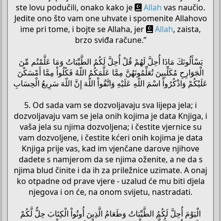
ste lovu podučili, onako kako je
Allah
vas naučio.
Jedite ono što vam one uhvate i spomenite Allahovo
ime pri tome, i bojte se Allaha, jer
Allah
, zaista,
brzo sviđa račune.”
يَسْأَلُونَكَ مَاذَا أُحِلَّ لَهُمْ قُلْ أُحِلَّ لَكُمُ الطَّيِّبَاتُ وَمَا عَلَّمْتُم مِّنَ
الْجَوَارِحِ مُكَلِّبِينَ تُعَلِّمُونَهُنَّ مِمَّا عَلَّمَكُمُ اللّهُ فَكُلُواْ مِمَّا أَمْسَكْنَ
عَلَيْكُمْ وَاذْكُرُواْ اسْمَ اللّهِ عَلَيْهِ وَاتَّقُواْ اللّهَ إِنَّ اللّهَ سَرِيعُ الْحِسَابِ
5. Od sada vam se dozvoljavaju sva lijepa jela; i
dozvoljavaju vam se jela onih kojima je data Knjiga, i
vaša jela su njima dozvoljena; i čestite vjernice su
vam dozvoljene, i čestite kćeri onih kojima je data
Knjiga prije vas, kad im vjenčane darove njihove
dadete s namjerom da se njima oženite, a ne da s
njima blud činite i da ih za priležnice uzimate. A onaj
ko otpadne od prave vjere - uzalud će mu biti djela
njegova i on će, na onom svijetu, nastradati.
الْيَوْمَ أُحِلَّ لَكُمُ الطَّيِّبَاتُ وَطَعَامُ الَّذِينَ أُوتُواْ الْكِتَابَ حِلٌّ لَّكُمْ