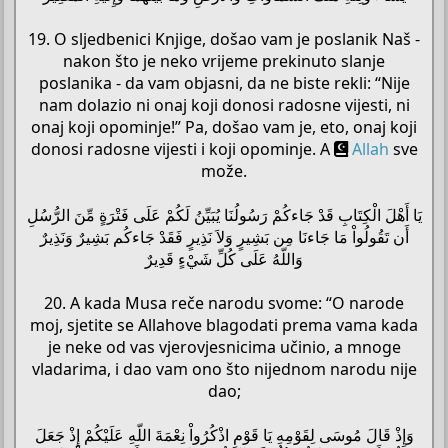
19. O sljedbenici Knjige, došao vam je poslanik Naš -
nakon što je neko vrijeme prekinuto slanje
poslanika - da vam objasni, da ne biste rekli: “Nije
nam dolazio ni onaj koji donosi radosne vijesti, ni
onaj koji opominje!” Pa, došao vam je, eto, onaj koji
donosi radosne vijesti i koji opominje. A
Allah
sve
može.
يَا أَهْلَ الْكِتَابِ قَدْ جَاءكُمْ رَسُولُنَا يُبَيِّنُ لَكُمْ عَلَى فَتْرَةٍ مِّنَ الرُّسُلِ
أَن تَقُولُواْ مَا جَاءنَا مِن بَشِيرٍ وَلاَ نَذِيرٍ فَقَدْ جَاءكُم بَشِيرٌ وَنَذِيرٌ
وَاللّهُ عَلَى كُلِّ شَيْءٍ قَدِيرٌ
20. A kada Musa reče narodu svome: “O narode
moj, sjetite se Allahove blagodati prema vama kada
je neke od vas vjerovjesnicima učinio, a mnoge
vladarima, i dao vam ono što nijednom narodu nije
dao;
وَإِذْ قَالَ مُوسَى لِقَوْمِهِ يَا قَوْمِ اذْكُرُواْ نِعْمَةَ اللّهِ عَلَيْكُمْ إِذْ جَعَلَ