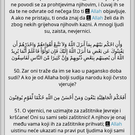
ne povodi se za prohtjevima njihovim, i čuvaj ih se
da te ne odvrate od nečega što ti
Allah
objavljuje.
A ako ne pristaju, ti onda znaj da
Allah
želi da ih
zbog nekih grijehova njihovih kazni. A mnogi ljudi
su, zaista, nevjernici.
وَأَنِ احْكُم بَيْنَهُم بِمَآ أَنزَلَ اللّهُ وَلاَ تَتَّبِعْ أَهْوَاءهُمْ وَاحْذَرْهُمْ أَن
يَفْتِنُوكَ عَن بَعْضِ مَا أَنزَلَ اللّهُ إِلَيْكَ فَإِن تَوَلَّوْاْ فَاعْلَمْ أَنَّمَا يُرِيدُ
اللّهُ أَن يُصِيبَهُم بِبَعْضِ ذُنُوبِهِمْ وَإِنَّ كَثِيرًا مِّنَ النَّاسِ لَفَاسِقُونَ
50. Zar oni traže da im se kao u pagansko doba
sudi? A ko je od Allaha bolji sudija narodu koji čvrsto
vjeruje?
أَفَحُكْمَ الْجَاهِلِيَّةِ يَبْغُونَ وَمَنْ أَحْسَنُ مِنَ اللّهِ حُكْمًا لِّقَوْمٍ يُوقِنُونَ
51. O vjernici, ne uzimajte za zaštitnike Jevreje i
kršćane! Oni su sami sebi zaštitnici! A njihov je onaj
među vama koji ih za zaštitnike prihvati;
Allah
uistinu neće ukazati na pravi put ljudima koji sami