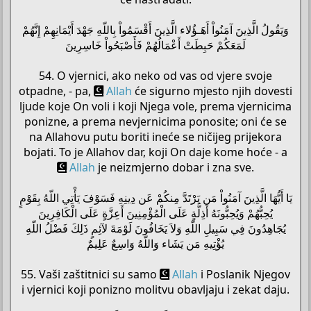
وَيَقُولُ الَّذِينَ آمَنُواْ أَهَـؤُلاء الَّذِينَ أَقْسَمُواْ بِاللّهِ جَهْدَ أَيْمَانِهِمْ إِنَّهُمْ
لَمَعَكُمْ حَبِطَتْ أَعْمَالُهُمْ فَأَصْبَحُواْ خَاسِرِينَ
54. O vjernici, ako neko od vas od vjere svoje
otpadne, - pa,
Allah
će sigurno mjesto njih dovesti
ljude koje On voli i koji Njega vole, prema vjernicima
ponizne, a prema nevjernicima ponosite; oni će se
na Allahovu putu boriti ineće se ničijeg prijekora
bojati. To je Allahov dar, koji On daje kome hoće - a
Allah
je neizmjerno dobar i zna sve.
يَا أَيُّهَا الَّذِينَ آمَنُواْ مَن يَرْتَدَّ مِنكُمْ عَن دِينِهِ فَسَوْفَ يَأْتِي اللّهُ بِقَوْمٍ
يُحِبُّهُمْ وَيُحِبُّونَهُ أَذِلَّةٍ عَلَى الْمُؤْمِنِينَ أَعِزَّةٍ عَلَى الْكَافِرِينَ
يُجَاهِدُونَ فِي سَبِيلِ اللّهِ وَلاَ يَخَافُونَ لَوْمَةَ لآئِمٍ ذَلِكَ فَضْلُ اللّهِ
يُؤْتِيهِ مَن يَشَاء وَاللّهُ وَاسِعٌ عَلِيمٌ
55. Vaši zaštitnici su samo
Allah
i Poslanik Njegov
i vjernici koji ponizno molitvu obavljaju i zekat daju.