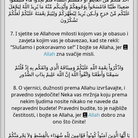
صَعِيدًا طَيِّبًا فَامْسَحُواْ بِوُجُوهِكُمْ وَأَيْدِيكُم مِّنْهُ مَا يُرِيدُ اللّهُ لِيَجْعَلَ
عَلَيْكُم مِّنْ حَرَجٍ وَلَـكِن يُرِيدُ لِيُطَهَّرَكُمْ وَلِيُتِمَّ نِعْمَتَهُ عَلَيْكُمْ لَعَلَّكُمْ
تَشْكُرُونَ
7. I sjetite se Allahove milosti kojom vas je obasuo i
zavjeta kojim vas je obavezao, kad ste rekli:
“Slušamo i pokoravamo se!” I bojte se Allaha, jer
Allah
zna svačije misli.
وَاذْكُرُواْ نِعْمَةَ اللّهِ عَلَيْكُمْ وَمِيثَاقَهُ الَّذِي وَاثَقَكُم بِهِ إِذْ قُلْتُمْ
سَمِعْنَا وَأَطَعْنَا وَاتَّقُواْ اللّهَ إِنَّ اللّهَ عَلِيمٌ بِذَاتِ الصُّدُورِ
8. O vjernici, dužnosti prema Allahu izvršavajte, i
pravedno svjedočite! Neka vas mržnja koju prema
nekim ljudima nosite nikako ne navede da
nepravedni budete! Pravedni budite, to je najbliže
čestitosti, i bojte se Allaha, jer
Allah
dobro zna
ono što činite!
يَا أَيُّهَا الَّذِينَ آمَنُواْ كُونُواْ قَوَّامِينَ لِلّهِ شُهَدَاء بِالْقِسْطِ وَلاَ يَجْرِمَنَّكُمْ