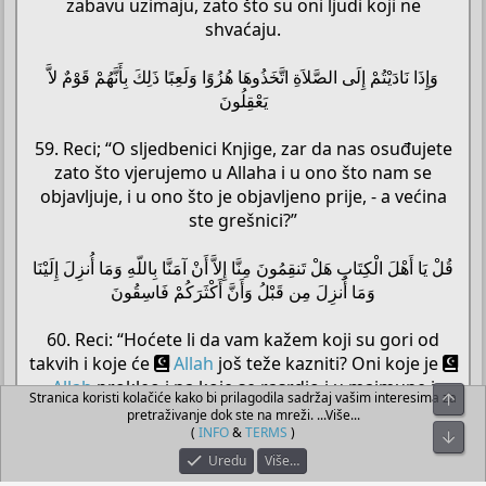
zabavu uzimaju, zato što su oni ljudi koji ne
shvaćaju.
وَإِذَا نَادَيْتُمْ إِلَى الصَّلاَةِ اتَّخَذُوهَا هُزُوًا وَلَعِبًا ذَلِكَ بِأَنَّهُمْ قَوْمٌ لاَّ
يَعْقِلُونَ
59. Reci; “O sljedbenici Knjige, zar da nas osuđujete
zato što vjerujemo u Allaha i u ono što nam se
objavljuje, i u ono što je objavljeno prije, - a većina
ste grešnici?”
قُلْ يَا أَهْلَ الْكِتَابِ هَلْ تَنقِمُونَ مِنَّا إِلاَّ أَنْ آمَنَّا بِاللّهِ وَمَا أُنزِلَ إِلَيْنَا
وَمَا أُنزِلَ مِن قَبْلُ وَأَنَّ أَكْثَرَكُمْ فَاسِقُونَ
60. Reci: “Hoćete li da vam kažem koji su gori od
takvih i koje će
Allah
još teže kazniti? Oni koje je
Allah
prokleo i na koje se rasrdio i u majmune i
Stranica koristi kolačiće kako bi prilagodila sadržaj vašim interesima za
Top
svinje pretvorio, oni koji su se šejtanu klanjali - njih
pretraživanje dok ste na mreži. ...Više...
čeka najgore mjesto, jer oni su najdalje s pravog
(
INFO
&
TERMS
)
Bot
puta odlutali.”
Uredu
Više…