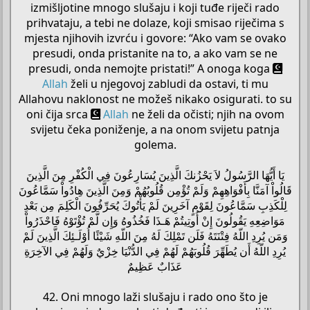
izmišljotine mnogo slušaju i koji tuđe riječi rado
prihvataju, a tebi ne dolaze, koji smisao riječima s
mjesta njihovih izvrću i govore: “Ako vam se ovako
presudi, onda pristanite na to, a ako vam se ne
presudi, onda nemojte pristati!” A onoga koga
Allah
želi u njegovoj zabludi da ostavi, ti mu
Allahovu naklonost ne možeš nikako osigurati. to su
oni čija srca
Allah
ne želi da očisti; njih na ovom
svijetu čeka poniženje, a na onom svijetu patnja
golema.
يَا أَيُّهَا الرَّسُولُ لاَ يَحْزُنكَ الَّذِينَ يُسَارِعُونَ فِي الْكُفْرِ مِنَ الَّذِينَ
قَالُواْ آمَنَّا بِأَفْوَاهِهِمْ وَلَمْ تُؤْمِن قُلُوبُهُمْ وَمِنَ الَّذِينَ هِادُواْ سَمَّاعُونَ
لِلْكَذِبِ سَمَّاعُونَ لِقَوْمٍ آخَرِينَ لَمْ يَأْتُوكَ يُحَرِّفُونَ الْكَلِمَ مِن بَعْدِ
مَوَاضِعِهِ يَقُولُونَ إِنْ أُوتِيتُمْ هَـذَا فَخُذُوهُ وَإِن لَّمْ تُؤْتَوْهُ فَاحْذَرُواْ
وَمَن يُرِدِ اللّهُ فِتْنَتَهُ فَلَن تَمْلِكَ لَهُ مِنَ اللّهِ شَيْئًا أُوْلَـئِكَ الَّذِينَ لَمْ
يُرِدِ اللّهُ أَن يُطَهِّرَ قُلُوبَهُمْ لَهُمْ فِي الدُّنْيَا خِزْيٌ وَلَهُمْ فِي الآخِرَةِ
عَذَابٌ عَظِيمٌ
42. Oni mnogo laži slušaju i rado ono što je