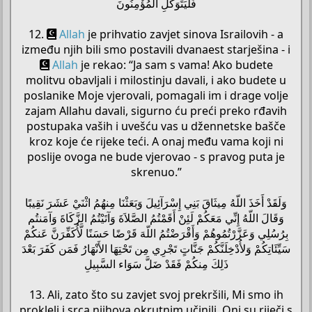
فَلْيَتَوَكَّلِ الْمُؤْمِنُونَ
12.
Allah
je prihvatio zavjet sinova Israilovih - a
između njih bili smo postavili dvanaest starješina - i
Allah
je rekao: “Ja sam s vama! Ako budete
molitvu obavljali i milostinju davali, i ako budete u
poslanike Moje vjerovali, pomagali im i drage volje
zajam Allahu davali, sigurno ću preći preko rđavih
postupaka vaših i uvešću vas u džennetske bašče
kroz koje će rijeke teći. A onaj među vama koji ni
poslije ovoga ne bude vjerovao - s pravog puta je
skrenuo.”
وَلَقَدْ أَخَذَ اللّهُ مِيثَاقَ بَنِي إِسْرَآئِيلَ وَبَعَثْنَا مِنهُمُ اثْنَيْ عَشَرَ نَقِيبًا
وَقَالَ اللّهُ إِنِّي مَعَكُمْ لَئِنْ أَقَمْتُمُ الصَّلاَةَ وَآتَيْتُمُ الزَّكَاةَ وَآمَنتُم
بِرُسُلِي وَعَزَّرْتُمُوهُمْ وَأَقْرَضْتُمُ اللّهَ قَرْضًا حَسَنًا لَّأُكَفِّرَنَّ عَنكُمْ
سَيِّئَاتِكُمْ وَلأُدْخِلَنَّكُمْ جَنَّاتٍ تَجْرِي مِن تَحْتِهَا الأَنْهَارُ فَمَن كَفَرَ بَعْدَ
ذَلِكَ مِنكُمْ فَقَدْ ضَلَّ سَوَاء السَّبِيلِ
13. Ali, zato što su zavjet svoj prekršili, Mi smo ih
prokleli i srca njihova okrutnim učinili. Oni su riječi s