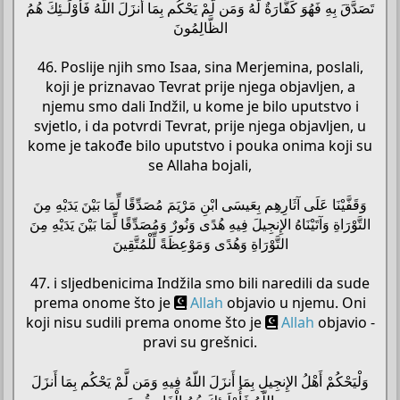
تَصَدَّقَ بِهِ فَهُوَ كَفَّارَةٌ لَّهُ وَمَن لَّمْ يَحْكُم بِمَا أنزَلَ اللّهُ فَأُوْلَـئِكَ هُمُ
الظَّالِمُونَ
46. Poslije njih smo Isaa, sina Merjemina, poslali,
koji je priznavao Tevrat prije njega objavljen, a
njemu smo dali Indžil, u kome je bilo uputstvo i
svjetlo, i da potvrdi Tevrat, prije njega objavljen, u
kome je takođe bilo uputstvo i pouka onima koji su
se Allaha bojali,
وَقَفَّيْنَا عَلَى آثَارِهِم بِعَيسَى ابْنِ مَرْيَمَ مُصَدِّقًا لِّمَا بَيْنَ يَدَيْهِ مِنَ
التَّوْرَاةِ وَآتَيْنَاهُ الإِنجِيلَ فِيهِ هُدًى وَنُورٌ وَمُصَدِّقًا لِّمَا بَيْنَ يَدَيْهِ مِنَ
التَّوْرَاةِ وَهُدًى وَمَوْعِظَةً لِّلْمُتَّقِينَ
47. i sljedbenicima Indžila smo bili naredili da sude
prema onome što je
Allah
objavio u njemu. Oni
koji nisu sudili prema onome što je
Allah
objavio -
pravi su grešnici.
وَلْيَحْكُمْ أَهْلُ الإِنجِيلِ بِمَا أَنزَلَ اللّهُ فِيهِ وَمَن لَّمْ يَحْكُم بِمَا أَنزَلَ