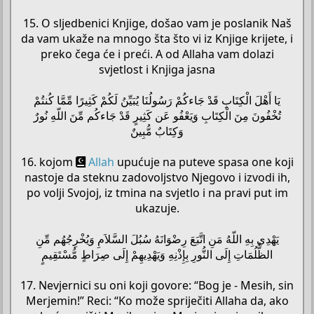
15. O sljedbenici Knjige, došao vam je poslanik Naš
da vam ukaže na mnogo šta što vi iz Knjige krijete, i
preko čega će i preći. A od Allaha vam dolazi
svjetlost i Knjiga jasna
يَا أَهْلَ الْكِتَابِ قَدْ جَاءكُمْ رَسُولُنَا يُبَيِّنُ لَكُمْ كَثِيرًا مِّمَّا كُنتُمْ
تُخْفُونَ مِنَ الْكِتَابِ وَيَعْفُو عَن كَثِيرٍ قَدْ جَاءكُم مِّنَ اللّهِ نُورٌ
وَكِتَابٌ مُّبِينٌ
16. kojom
Allah
upućuje na puteve spasa one koji
nastoje da steknu zadovoljstvo Njegovo i izvodi ih,
po volji Svojoj, iz tmina na svjetlo i na pravi put im
ukazuje.
يَهْدِي بِهِ اللّهُ مَنِ اتَّبَعَ رِضْوَانَهُ سُبُلَ السَّلاَمِ وَيُخْرِجُهُم مِّنِ
الظُّلُمَاتِ إِلَى النُّورِ بِإِذْنِهِ وَيَهْدِيهِمْ إِلَى صِرَاطٍ مُّسْتَقِيمٍ
17. Nevjernici su oni koji govore: “Bog je - Mesih, sin
Merjemin!” Reci: “Ko može spriječiti Allaha da, ako