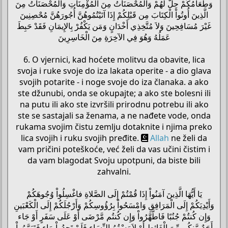
وَطَعَامُكُمْ حِلُّ لَّهُمْ وَالْمُحْصَنَاتُ مِنَ الْمُؤْمِنَاتِ وَالْمُحْصَنَاتُ مِنَ
الَّذِينَ أُوتُواْ الْكِتَابَ مِن قَبْلِكُمْ إِذَا آتَيْتُمُوهُنَّ أُجُورَهُنَّ مُحْصِنِينَ
غَيْرَ مُسَافِحِينَ وَلاَ مُتَّخِذِي أَخْدَانٍ وَمَن يَكْفُرْ بِالإِيمَانِ فَقَدْ حَبِطَ
عَمَلُهُ وَهُوَ فِي الآخِرَةِ مِنَ الْخَاسِرِينَ
6. O vjernici, kad hoćete molitvu da obavite, lica
svoja i ruke svoje do iza lakata operite - a dio glava
svojih potarite - i noge svoje do iza članaka. a ako
ste džunubi, onda se okupajte; a ako ste bolesni ili
na putu ili ako ste izvršili prirodnu potrebu ili ako
ste se sastajali sa ženama, a ne nađete vode, onda
rukama svojim čistu zemlju dotaknite i njima preko
lica svojih i ruku svojih pređite.
Allah
ne želi da
vam pričini poteškoće, već želi da vas učini čistim i
da vam blagodat Svoju upotpuni, da biste bili
zahvalni.
يَا أَيُّهَا الَّذِينَ آمَنُواْ إِذَا قُمْتُمْ إِلَى الصَّلاةِ فاغْسِلُواْ وُجُوهَكُمْ
وَأَيْدِيَكُمْ إِلَى الْمَرَافِقِ وَامْسَحُواْ بِرُؤُوسِكُمْ وَأَرْجُلَكُمْ إِلَى الْكَعْبَينِ
وَإِن كُنتُمْ جُنُبًا فَاطَّهَّرُواْ وَإِن كُنتُم مَّرْضَى أَوْ عَلَى سَفَرٍ أَوْ جَاء
أَحَدٌ مَّنكُم مِّنَ الْغَائِطِ أَوْ لاَمَسْتُمُ النِّسَاء فَلَمْ تَجِدُواْ مَاء فَتَيَمَّمُواْ