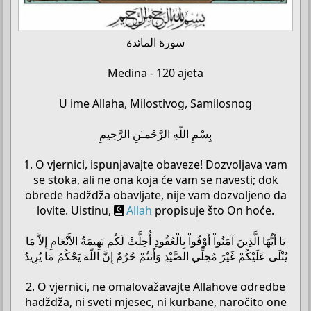
سورة المائدة
Medina - 120 ajeta
U ime Allaha, Milostivog, Samilosnog
بِسْمِ اللّهِ الرَّحْمـَنِ الرَّحِيمِ
1. O vjernici, ispunjavajte obaveze! Dozvoljava vam
se stoka, ali ne ona koja će vam se navesti; dok
obrede hadždža obavljate, nije vam dozvoljeno da
lovite. Uistinu,
Allah
propisuje što On hoće.
يَا أَيُّهَا الَّذِينَ آمَنُواْ أَوْفُواْ بِالْعُقُودِ أُحِلَّتْ لَكُم بَهِيمَةُ الأَنْعَامِ إِلاَّ مَا
يُتْلَى عَلَيْكُمْ غَيْرَ مُحِلِّي الصَّيْدِ وَأَنتُمْ حُرُمٌ إِنَّ اللّهَ يَحْكُمُ مَا يُرِيدُ
2. O vjernici, ne omalovažavajte Allahove odredbe
hadždža, ni sveti mjesec, ni kurbane, naročito one