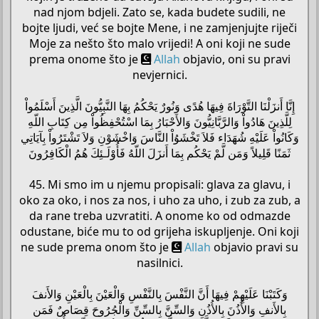
nad njom bdjeli. Zato se, kada budete sudili, ne
bojte ljudi, već se bojte Mene, i ne zamjenjujte riječi
Moje za nešto što malo vrijedi! A oni koji ne sude
prema onome što je
Allah
objavio, oni su pravi
nevjernici.
إِنَّا أَنزَلْنَا التَّوْرَاةَ فِيهَا هُدًى وَنُورٌ يَحْكُمُ بِهَا النَّبِيُّونَ الَّذِينَ أَسْلَمُواْ
لِلَّذِينَ هَادُواْ وَالرَّبَّانِيُّونَ وَالأَحْبَارُ بِمَا اسْتُحْفِظُواْ مِن كِتَابِ اللّهِ
وَكَانُواْ عَلَيْهِ شُهَدَاء فَلاَ تَخْشَوُاْ النَّاسَ وَاخْشَوْنِ وَلاَ تَشْتَرُواْ بِآيَاتِي
ثَمَنًا قَلِيلاً وَمَن لَّمْ يَحْكُم بِمَا أَنزَلَ اللّهُ فَأُوْلَـئِكَ هُمُ الْكَافِرُونَ
45. Mi smo im u njemu propisali: glava za glavu, i
oko za oko, i nos za nos, i uho za uho, i zub za zub, a
da rane treba uzvratiti. A onome ko od odmazde
odustane, biće mu to od grijeha iskupljenje. Oni koji
ne sude prema onom što je
Allah
objavio pravi su
nasilnici.
وَكَتَبْنَا عَلَيْهِمْ فِيهَا أَنَّ النَّفْسَ بِالنَّفْسِ وَالْعَيْنَ بِالْعَيْنِ وَالأَنفَ
بِالأَنفِ وَالأُذُنَ بِالأُذُنِ وَالسِّنَّ بِالسِّنِّ وَالْجُرُوحَ قِصَاصٌ فَمَن