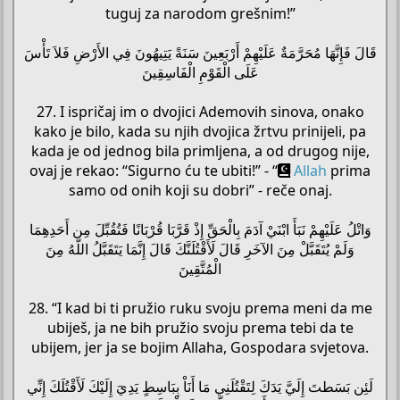
tuguj za narodom grešnim!”
قَالَ فَإِنَّهَا مُحَرَّمَةٌ عَلَيْهِمْ أَرْبَعِينَ سَنَةً يَتِيهُونَ فِي الأَرْضِ فَلاَ تَأْسَ
عَلَى الْقَوْمِ الْفَاسِقِينَ
27. I ispričaj im o dvojici Ademovih sinova, onako
kako je bilo, kada su njih dvojica žrtvu prinijeli, pa
kada je od jednog bila primljena, a od drugog nije,
ovaj je rekao: “Sigurno ću te ubiti!” - “
Allah
prima
samo od onih koji su dobri” - reče onaj.
وَاتْلُ عَلَيْهِمْ نَبَأَ ابْنَيْ آدَمَ بِالْحَقِّ إِذْ قَرَّبَا قُرْبَانًا فَتُقُبِّلَ مِن أَحَدِهِمَا
وَلَمْ يُتَقَبَّلْ مِنَ الآخَرِ قَالَ لَأَقْتُلَنَّكَ قَالَ إِنَّمَا يَتَقَبَّلُ اللّهُ مِنَ
الْمُتَّقِينَ
28. “I kad bi ti pružio ruku svoju prema meni da me
ubiješ, ja ne bih pružio svoju prema tebi da te
ubijem, jer ja se bojim Allaha, Gospodara svjetova.
لَئِن بَسَطتَ إِلَيَّ يَدَكَ لِتَقْتُلَنِي مَا أَنَاْ بِبَاسِطٍ يَدِيَ إِلَيْكَ لَأَقْتُلَكَ إِنِّي