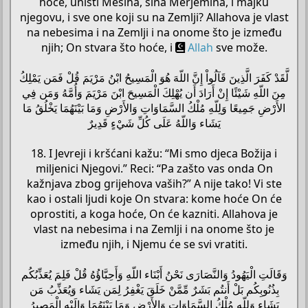
hoće, uništi Mesiha, sina Merjemina, i majku
njegovu, i sve one koji su na Zemlji? Allahova je vlast
na nebesima i na Zemlji i na onome što je između
njih; On stvara što hoće, i
Allah
sve može.
لَّقَدْ كَفَرَ الَّذِينَ قَآلُواْ إِنَّ اللّهَ هُوَ الْمَسِيحُ ابْنُ مَرْيَمَ قُلْ فَمَن يَمْلِكُ
مِنَ اللّهِ شَيْئًا إِنْ أَرَادَ أَن يُهْلِكَ الْمَسِيحَ ابْنَ مَرْيَمَ وَأُمَّهُ وَمَن فِي
الأَرْضِ جَمِيعًا وَلِلّهِ مُلْكُ السَّمَاوَاتِ وَالأَرْضِ وَمَا بَيْنَهُمَا يَخْلُقُ مَا
يَشَاء وَاللّهُ عَلَى كُلِّ شَيْءٍ قَدِيرٌ
18. I Jevreji i kršćani kažu: “Mi smo djeca Božija i
miljenici Njegovi.” Reci: “Pa zašto vas onda On
kažnjava zbog grijehova vaših?” A nije tako! Vi ste
kao i ostali ljudi koje On stvara: kome hoće On će
oprostiti, a koga hoće, On će kazniti. Allahova je
vlast na nebesima i na Zemlji i na onome što je
između njih, i Njemu će se svi vratiti.
وَقَالَتِ الْيَهُودُ وَالنَّصَارَى نَحْنُ أَبْنَاء اللّهِ وَأَحِبَّاؤُهُ قُلْ فَلِمَ يُعَذِّبُكُم
بِذُنُوبِكُم بَلْ أَنتُم بَشَرٌ مِّمَّنْ خَلَقَ يَغْفِرُ لِمَن يَشَاء وَيُعَذِّبُ مَن
يَشَاء وَلِلّهِ مُلْكُ السَّمَاوَاتِ وَالأَرْضِ وَمَا بَيْنَهُمَا وَإِلَيْهِ الْمَصِيرُ