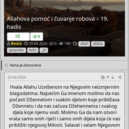
Allahova pomoć i čuvanje robova – 19.
hadis
P
P
O
P
O
Boots
23-04-2024
0
199
allah
allaha
o
o
d
r
z
gospodar
kaže
الل
k
č
g
e
n
r
e
o
g
a
e
t
v
l
k
Tema je Zatvorena
t
n
o
e
e
a
i
r
d
23-04-2024
č
d
a
a
T
a
Hvala Allahu Uzvišenom na Njegovim neizmjernim
e
t
blagodatima. Najvećim Ga imenom molimo da nas
m
u
počasti Džennetom i svakim djelom koje približava
e
m
Džennetu i da nas sačuva Džehennema i svakog
djela koje njemu vodi. Molimo Ga da nam otvori
vrata samo onih riječi i samo onih dijela koja će nas
približiti njegovoj Milosti. Salavat i selam Njegovom