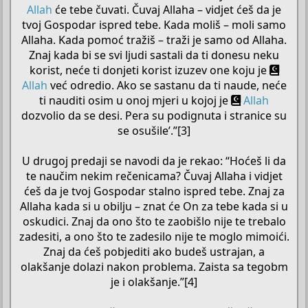
Allah
će tebe čuvati. Čuvaj Allaha – vidjet ćeš da je
tvoj Gospodar ispred tebe. Kada moliš – moli samo
Allaha. Kada pomoć tražiš – traži je samo od Allaha.
Znaj kada bi se svi ljudi sastali da ti donesu neku
korist, neće ti donjeti korist izuzev one koju je
Allah
već odredio. Ako se sastanu da ti naude, neće
ti nauditi osim u onoj mjeri u kojoj je
Allah
dozvolio da se desi. Pera su podignuta i stranice su
se osušile’.”[3]
U drugoj predaji se navodi da je rekao: “Hoćeš li da
te naučim nekim rečenicama? Čuvaj Allaha i vidjet
ćeš da je tvoj Gospodar stalno ispred tebe. Znaj za
Allaha kada si u obilju – znat će On za tebe kada si u
oskudici. Znaj da ono što te zaobišlo nije te trebalo
zadesiti, a ono što te zadesilo nije te moglo mimoići.
Znaj da ćeš pobjediti ako budeš ustrajan, a
olakšanje dolazi nakon problema. Zaista sa tegobm
je i olakšanje.”[4]