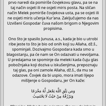
prvo naredi da pomiriše čovjekovu glavu, pa se na
taj način osjeti ili ne osjeti miris posta. Na sličan
način Melek pomiriše čovjekova usta, pa se osjeti ili
ne osjeti miris učenja Kur’ana. Zaključujemo da nas
Uzvišeni Gospodar čuva našom brigom o Njegovim
propisima.
Ono što je spasilo Junusa, a.s., kada je bio u utrobi
ribe jeste to što je bio od onih koji su Allaha, dž.š.,
spominjali. Dozivajmo Gospodara kada smo u
blagostanju, pa će nam se On odazvati u nevoljama.
U predajama se spominje da meleki kada čuju glas
pobožnjaka koji doziva u iskušenjima, prepoznaju
taj glas, pa oni zamole Allaha, dž.š., da mu se
odazove. Čovjek da bi uspio, mora imati lijepo
mišljenje o Gospodaru, jer On kaže:
وَمَن يَتَّقِ اللَّهَ يَجْعَل لَّهُ مَخْرَجًا
وَيَرْزُقْهُ مِنْ حَيْثُ لَا يَحْتَسِبُ