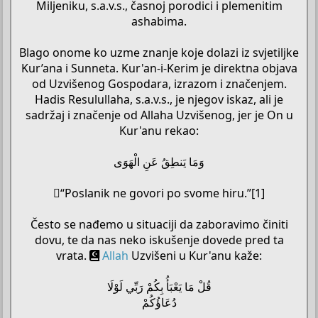
Miljeniku, s.a.v.s., časnoj porodici i plemenitim
ashabima.
Blago onome ko uzme znanje koje dolazi iz svjetiljke
Kur’ana i Sunneta. Kur'an-i-Kerim je direktna objava
od Uzvišenog Gospodara, izrazom i značenjem.
Hadis Resulullaha, s.a.v.s., je njegov iskaz, ali je
sadržaj i značenje od Allaha Uzvišenog, jer je On u
Kur'anu rekao:
وَمَا يَنطِقُ عَنِ الْهَوَى
“ٰPoslanik ne govori po svome hiru.”[1]
Često se nađemo u situaciji da zaboravimo činiti
dovu, te da nas neko iskušenje dovede pred ta
vrata.
Allah
Uzvišeni u Kur'anu kaže:
قُلْ مَا يَعْبَأُ بِكُمْ رَبِّي لَوْلَا
دُعَاؤُكُمْ