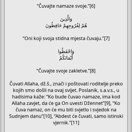
“Čuvajte namaze svoje.”[6]
وَالَّذِينَ
هُمْ لِفُرُوجِهِمْ حَافِظُونَ
“Oni koji svoja stidna mjesta čuvaju.”[7]
وَاحْفَظُوا
أَيْمَانَكُمْ
“Čuvajte svoje zakletve.”[8]
Čuvati Allaha, dž.š., znači i poštovati roditelje preko
kojih smo došli na ovaj svijet. Poslanik, s.a.v.s., u
hadisima kaže: “Ko bude čuvao namaze, ima kod
Allaha zavjet, da će ga On uvesti Džennet”[9], “Ko
čuva namaz, on će mu biti svjetlo i svjedok na
Sudnjem danu”[10], “Abdest će čuvati, samo istinski
vjernik.”[11]