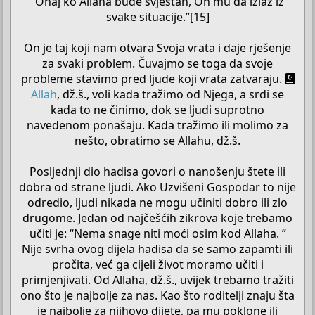
“Onaj ko Allaha bude svjestan, On mu da izlaz iz
svake situacije.”[15]
On je taj koji nam otvara Svoja vrata i daje rješenje
za svaki problem. Čuvajmo se toga da svoje
probleme stavimo pred ljude koji vrata zatvaraju.
Allah
, dž.š., voli kada tražimo od Njega, a srdi se
kada to ne činimo, dok se ljudi suprotno
navedenom ponašaju. Kada tražimo ili molimo za
nešto, obratimo se Allahu, dž.š.
Posljednji dio hadisa govori o nanošenju štete ili
dobra od strane ljudi. Ako Uzvišeni Gospodar to nije
odredio, ljudi nikada ne mogu učiniti dobro ili zlo
drugome. Jedan od najčešćih zikrova koje trebamo
učiti je: “Nema snage niti moći osim kod Allaha. ”
Nije svrha ovog dijela hadisa da se samo zapamti ili
pročita, već ga cijeli život moramo učiti i
primjenjivati. Od Allaha, dž.š., uvijek trebamo tražiti
ono što je najbolje za nas. Kao što roditelji znaju šta
je najbolje za njihovo dijete, pa mu poklone ili