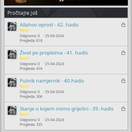
Pročitajte Još
Z
Allahov oprost - 42. hadis
a
Boots
Odgovora
0
25-04-2024
k
Pregleda
618
l
j
Z
Život po propisima - 41. hadis
u
a
Boots
č
Odgovora
0
25-04-2024
k
Pregleda
416
a
l
n
j
Z
Putnik namjernik - 40.hadis
o
u
a
Boots
č
Odgovora
0
25-04-2024
k
Pregleda
306
a
l
n
j
Z
Stanje u kojem nismo griješni - 39. hadis
o
u
a
Boots
č
Odgovora
0
25-04-2024
k
Pregleda
335
a
l