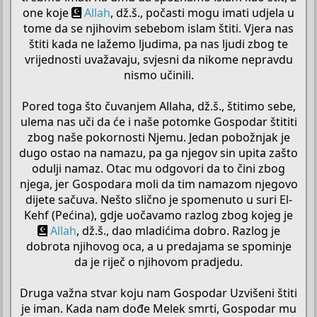
one koje
Allah
, dž.š., počasti mogu imati udjela u
tome da se njihovim sebebom islam štiti. Vjera nas
štiti kada ne lažemo ljudima, pa nas ljudi zbog te
vrijednosti uvažavaju, svjesni da nikome nepravdu
nismo učinili.
Pored toga što čuvanjem Allaha, dž.š., štitimo sebe,
ulema nas uči da će i naše potomke Gospodar štititi
zbog naše pokornosti Njemu. Jedan pobožnjak je
dugo ostao na namazu, pa ga njegov sin upita zašto
odulji namaz. Otac mu odgovori da to čini zbog
njega, jer Gospodara moli da tim namazom njegovo
dijete sačuva. Nešto slično je spomenuto u suri El-
Kehf (Pećina), gdje uočavamo razlog zbog kojeg je
Allah
, dž.š., dao mladićima dobro. Razlog je
dobrota njihovog oca, a u predajama se spominje
da je riječ o njihovom pradjedu.
Druga važna stvar koju nam Gospodar Uzvišeni štiti
je iman. Kada nam dođe Melek smrti, Gospodar mu