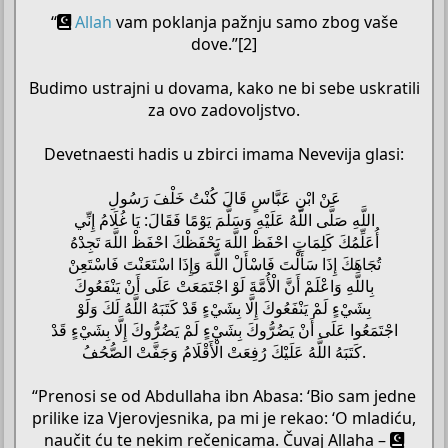
“
Allah
vam poklanja pažnju samo zbog vaše
dove.”[2]
Budimo ustrajni u dovama, kako ne bi sebe uskratili
za ovo zadovoljstvo.
Devetnaesti hadis u zbirci imama Nevevija glasi:
عَنْ ابْنِ عَبَّاسٍ قَالَ كُنْتُ خَلْفَ رَسُولِ
اللَّهِ صَلَّى اللَّهُ عَلَيْهِ وَسَلَّمَ يَوْمًا فَقَالَ: يَا غُلَامُ إِنِّي
أُعَلِّمُكَ كَلِمَاتٍ احْفَظْ اللَّهَ يَحْفَظْكَ احْفَظْ اللَّهَ تَجِدْهُ
تُجَاهَكَ إِذَا سَأَلْتَ فَاسْأَلْ اللَّهَ وَإِذَا اسْتَعَنْتَ فَاسْتَعِنْ
بِاللَّهِ وَاعْلَمْ أَنَّ الْأُمَّةَ لَوْ اجْتَمَعَتْ عَلَى أَنْ يَنْفَعُوكَ
بِشَيْءٍ لَمْ يَنْفَعُوكَ إِلَّا بِشَيْءٍ قَدْ كَتَبَهُ اللَّهُ لَكَ وَلَوْ
اجْتَمَعُوا عَلَى أَنْ يَضُرُّوكَ بِشَيْءٍ لَمْ يَضُرُّوكَ إِلَّا بِشَيْءٍ قَدْ
كَتَبَهُ اللَّهُ عَلَيْكَ رُفِعَتْ الْأَقْلَامُ وَجَفَّتْ الصُّحُفُ.
“Prenosi se od Abdullaha ibn Abasa: ‘Bio sam jedne
prilike iza Vjerovjesnika, pa mi je rekao: ‘O mladiću,
naučit ću te nekim rečenicama. Čuvaj Allaha –