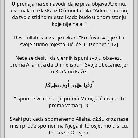
U predajama se navodi, da je prva objava Ademu,
a.s.., nakon izlaska iz Dženneta bila: “Ademe, nemoj
da tvoje stidno mjesto ikada bude u onom stanju
koje nije halal.”
Resulullah, s.a.v.s., je rekao: “Ko čuva svoj jezik i
svoje stidno mjesto, ući će u Džennet.”[12]
Neće se desiti, da vjernik ispuni svoju obavezu
prema Allahu, a da On ne ispuni Svoje obećanje, jer
u Kur'anu kaže:
أَوْفُوا بِعَهْدِي أُوفِ بِعَهْدِكُمْ
“Ispunite vi obećanje prema Meni, ja ću ispuniti
prema vama.”[13]
Svaki put kada spomenemo Allaha, dž.š., kroz naše
misli prođe spomen na Njega ili to osjetimo u srcu,
te nas se On sjeti.