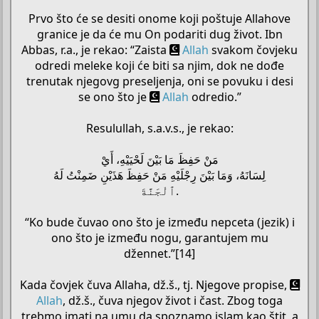
Prvo što će se desiti onome koji poštuje Allahove
granice je da će mu On podariti dug život. Ibn
Abbas, r.a., je rekao: “Zaista
Allah
svakom čovjeku
odredi meleke koji će biti sa njim, dok ne dođe
trenutak njegovg preseljenja, oni se povuku i desi
se ono što je
Allah
odredio.”
Resulullah, s.a.v.s., je rekao:
مَنْ حَفِظَ مَا بَيْنَ لَحْيَيْهِ، أَيْ
لِسَانَهُ، وَمَا بَيْنَ رِجْلَيْهِ مَنْ حَفِظَ هَذَيْنِ ضَمِنْتُ لَهُ
ٱلْجَنَّةَ.
“Ko bude čuvao ono što je između nepceta (jezik) i
ono što je između nogu, garantujem mu
džennet.”[14]
Kada čovjek čuva Allaha, dž.š., tj. Njegove propise,
Allah
, dž.š., čuva njegov život i čast. Zbog toga
trebmo imati na umu da spoznamo islam kao štit, a