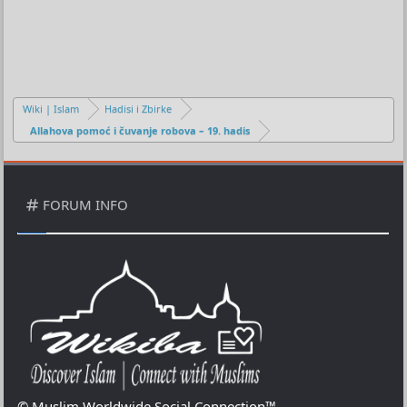
n
j
o
u
č
a
n
o
Wiki | Islam
Hadisi i Zbirke
Allahova pomoć i čuvanje robova – 19. hadis
FORUM INFO
© Muslim Worldwide Social Connection™