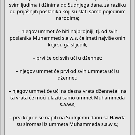
svim ljudima i džinima do Sudnjega dana, za razliku
od prijašnjih poslanika koji su slati samo pojedinim
narodima;
– njegov ummet će biti najbrojniji, tj. od svih
poslanika Muhammed s.a.w.s. će imati najviše onih
koji su ga slijedili;
– prvi će od svih ući u džennet;
– njegov ummet će prvi od svih ummeta ući u
džennet;
– njegov ummet će ući na desna vrata dženneta i na
ta vrata će moći ulaziti samo ummet Muhammeda
s.a.w.s;
– prvi koji će se napiti na Sudnjemu danu sa Hawda
su siromasi iz ummeta Muhammeda s.a.w.s.;