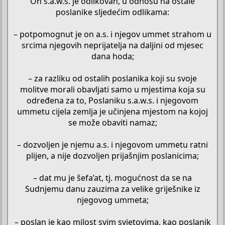
On s.a.w.s. je odlikovan, u odnosu na ostale
poslanike sljedećim odlikama:
– potpomognut je on a.s. i njegov ummet strahom u
srcima njegovih neprijatelja na daljini od mjesec
dana hoda;
– za razliku od ostalih poslanika koji su svoje
molitve morali obavljati samo u mjestima koja su
određena za to, Poslaniku s.a.w.s. i njegovom
ummetu cijela zemlja je učinjena mjestom na kojoj
se može obaviti namaz;
– dozvoljen je njemu a.s. i njegovom ummetu ratni
plijen, a nije dozvoljen prijašnjim poslanicima;
– dat mu je šefa’at, tj. mogućnost da se na
Sudnjemu danu zauzima za velike griješnike iz
njegovog ummeta;
– poslan je kao milost svim svjetovima, kao poslanik