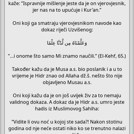
kaže: ”Ispravnije mišlenje jeste da je on vjerovjesnik,
jer nas na to upućuje i Kur’an.”
Oni koji ga smatraju vjerovjesnikom navode kao
dokaz riječi Uzvišenog:
وَعَلَّمْنَاهُ مِن لَّدُنَّا عِلْمًا
”…i onome što samo Mi znamo naučili.” (El-Kehf, 65.)
Također kažu da je Musa a.s. bio poslanik i a u to
vrijeme je Hidr znao od Allaha dž.š. nešto što nije
objavljeno Musau a.s.
Oni koji kažu da je on još uvijek živ za to nemaju
validnog dokaza. A dokaz da je Hidr a.s. umro jeste
hadis iz Muslimovog Sahiha:
”Vidite li ovu noć u kojoj ste sada?! Nakon stotinu
godina od nje neće ostati niko ko se trenutno nalazi