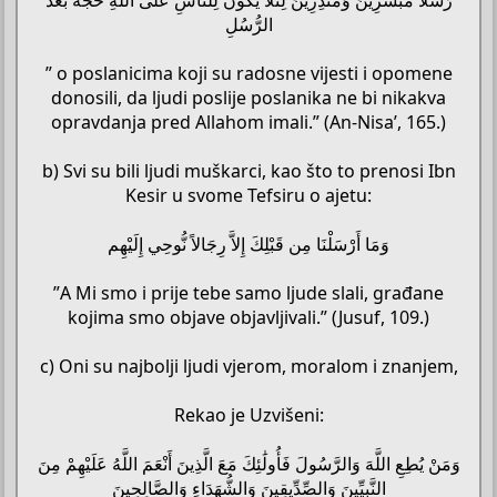
الرُّسُلِ
” o poslanicima koji su radosne vijesti i opomene
donosili, da ljudi poslije poslanika ne bi nikakva
opravdanja pred Allahom imali.” (An-Nisa’, 165.)
b) Svi su bili ljudi muškarci, kao što to prenosi Ibn
Kesir u svome Tefsiru o ajetu:
وَمَا أَرْسَلْنَا مِن قَبْلِكَ إِلاَّ رِجَالاً نُّوحِي إِلَيْهِم
”A Mi smo i prije tebe samo ljude slali, građane
kojima smo objave objavljivali.” (Jusuf, 109.)
c) Oni su najbolji ljudi vjerom, moralom i znanjem,
Rekao je Uzvišeni:
وَمَنْ يُطِعِ اللَّهَ وَالرَّسُولَ فَأُولَٰئِكَ مَعَ الَّذِينَ أَنْعَمَ اللَّهُ عَلَيْهِمْ مِنَ
النَّبِيِّينَ وَالصِّدِّيقِينَ وَالشُّهَدَاءِ وَالصَّالِحِينَ