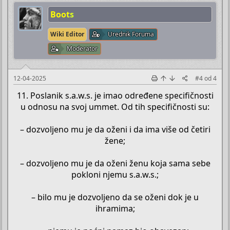
Boots
Wiki Editor
Urednik Foruma
Moderator
12-04-2025
#4
od
4
11. Poslanik s.a.w.s. je imao određene specifičnosti
u odnosu na svoj ummet. Od tih specifičnosti su:
– dozvoljeno mu je da oženi i da ima više od četiri
žene;
– dozvoljeno mu je da oženi ženu koja sama sebe
pokloni njemu s.a.w.s.;
– bilo mu je dozvoljeno da se oženi dok je u
ihramima;