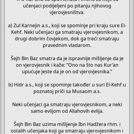
učenjaci podijeljeni po pitanju njihovog
vjerovjesništva:
a) Zul Karnejin a.s., koji se spominje pri kraju sure El-
Kehf. Neki učenjaci ga smatraju vjerovjesnikom, a
drugi dobrim čovjekom, dok ga treći smatraju
pravednim vladarom.
Šejh Bin Baz smatra da je ispravnije mišljenje da je
on vjerovjesnik i kaže: ”Ono na što nas Kur’an
upućuje jeste da je on od vjerovjesnika.”
b) Hidr a.s., koji se spominje također u suri El-Kehf u
poznatoj priči sa Musaom a.s.
Neki učenjaci ga smatraju vjerovjesnikom, a neki
samo evlijom od Allahovih evlija.
Šejh Bin Baz uzima mišljenje Ibn Hadžera rhm. i
ostalih učenjaka koji ga smatraju vjerovjesnikom i