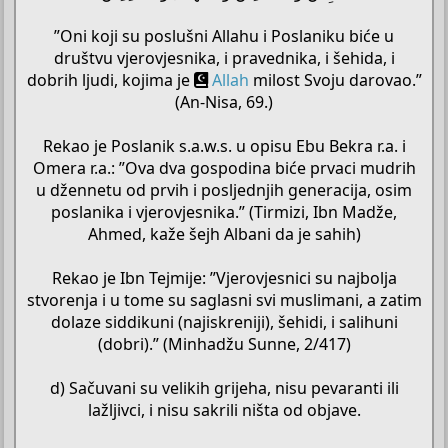
”Oni koji su poslušni Allahu i Poslaniku biće u
društvu vjerovjesnika, i pravednika, i šehida, i
dobrih ljudi, kojima je
Allah
milost Svoju darovao.”
(An-Nisa, 69.)
Rekao je Poslanik s.a.w.s. u opisu Ebu Bekra r.a. i
Omera r.a.: ”Ova dva gospodina biće prvaci mudrih
u džennetu od prvih i posljednjih generacija, osim
poslanika i vjerovjesnika.” (Tirmizi, Ibn Madže,
Ahmed, kaže šejh Albani da je sahih)
Rekao je Ibn Tejmije: ”Vjerovjesnici su najbolja
stvorenja i u tome su saglasni svi muslimani, a zatim
dolaze siddikuni (najiskreniji), šehidi, i salihuni
(dobri).” (Minhadžu Sunne, 2/417)
d) Sačuvani su velikih grijeha, nisu pevaranti ili
lažljivci, i nisu sakrili ništa od objave.