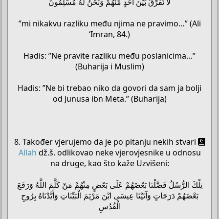
لاَ نُفَرِّقُ بَيْنَ أَحَدٍ مِّنْهُمْ وَنَحْنُ لَهُ مُسْلِمُونَ
”mi nikakvu razliku među njima ne pravimo…” (Ali
‘Imran, 84.)
Hadis: ”Ne pravite razliku među poslanicima…”
(Buharija i Muslim)
Hadis: ”Ne bi trebao niko da govori da sam ja bolji
od Junusa ibn Meta.” (Buharija)
8. Također vjerujemo da je po pitanju nekih stvari
Allah
dž.š. odlikovao neke vjerovjesnike u odnosu
na druge, kao što kaže Uzvišeni:
تِلْكَ الرُّسُلُ فَضَّلْنَا بَعْضَهُمْ عَلَى بَعْضٍ مِنْهُمْ مَنْ كَلَّمَ اللَّهُ وَرَفَعَ
بَعْضَهُمْ دَرَجَاتٍ وَآتَيْنَا عِيسَى ابْنَ مَرْيَمَ الْبَيِّنَاتِ وَأَيَّدْنَاهُ بِرُوحِ
الْقُدُسِ