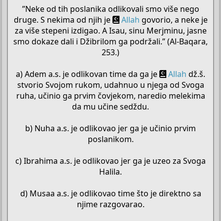
”Neke od tih poslanika odlikovali smo više nego
druge. S nekima od njih je
Allah
govorio, a neke je
za više stepeni izdigao. A Isau, sinu Merjminu, jasne
smo dokaze dali i Džibrilom ga podržali.” (Al-Baqara,
253.)
a) Adem a.s. je odlikovan time da ga je
Allah
dž.š.
stvorio Svojom rukom, udahnuo u njega od Svoga
ruha, učinio ga prvim čovjekom, naredio melekima
da mu učine sedždu.
b) Nuha a.s. je odlikovao jer ga je učinio prvim
poslanikom.
c) Ibrahima a.s. je odlikovao jer ga je uzeo za Svoga
Halila.
d) Musaa a.s. je odlikovao time što je direktno sa
njime razgovarao.