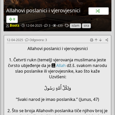
Allahovi poslanici i vjerovjesnici
P
P
O
P
O
Boots
12-04-2025
3
439
islam
sira
o
o
d
r
z
k
č
g
e
n
r
e
o
g
a
12-04-2025
Odgovora: 3
e
t
v
l
k
Allahovi poslanici i vjerovjesnici
t
n
o
e
e
a
i
r
d
č
d
a
a
1. Četvrti rukn (temelj) vjerovanja muslimana jeste
T
a
čvrsto ubjeđenje da je
Allah
dž.š. svakom narodu
e
t
slao poslanike ili vjerovjesnike, kao što kaže
m
u
e
m
Uzvišeni:
وَلِكُلِّ أُمَّةٍ رَسُولٌ
”Svaki narod je imao poslanika.” (Junus, 47)
2. Što se broja Allahovih poslanika tiče njihov broj je