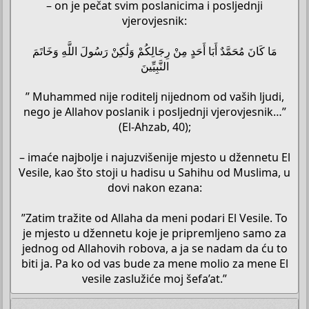
– on je pečat svim poslanicima i posljednji
vjerovjesnik:
مَا كَانَ مُحَمَّدٌ أَبَا أَحَدٍ مِنْ رِجَالِكُمْ وَلَٰكِنْ رَسُولَ اللَّهِ وَخَاتَمَ
النَّبِيِّينَ
” Muhammed nije roditelj nijednom od vaših ljudi,
nego je Allahov poslanik i posljednji vjerovjesnik…”
(El-Ahzab, 40);
– imaće najbolje i najuzvišenije mjesto u džennetu El
Vesile, kao što stoji u hadisu u Sahihu od Muslima, u
dovi nakon ezana:
”Zatim tražite od Allaha da meni podari El Vesile. To
je mjesto u džennetu koje je pripremljeno samo za
jednog od Allahovih robova, a ja se nadam da ću to
biti ja. Pa ko od vas bude za mene molio za mene El
vesile zaslužiće moj šefa’at.”​