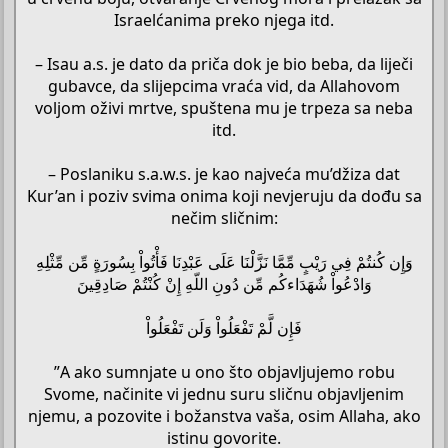
Israelćanima preko njega itd.
– Isau a.s. je dato da priča dok je bio beba, da liječi
gubavce, da slijepcima vraća vid, da Allahovom
voljom oživi mrtve, spuštena mu je trpeza sa neba
itd.
– Poslaniku s.a.w.s. je kao najveća mu’džiza dat
Kur’an i poziv svima onima koji nevjeruju da dođu sa
nečim sličnim:
وَإِن كُنتُمْ فِي رَيْبٍ مِّمَّا نَزَّلْنَا عَلَى عَبْدِنَا فَأْتُواْ بِسُورَةٍ مِّن مِّثْلِهِ
وَادْعُواْ شُهَدَاءكُم مِّن دُونِ اللّهِ إِنْ كُنْتُمْ صَادِقِينَ
فَإِن لَّمْ تَفْعَلُواْ وَلَن تَفْعَلُواْ
”A ako sumnjate u ono što objavljujemo robu
Svome, načinite vi jednu suru sličnu objavljenim
njemu, a pozovite i božanstva vaša, osim Allaha, ako
istinu govorite.