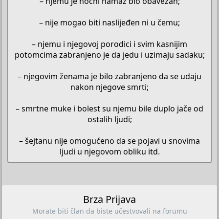
– njemu je noćni namaz bio obavezan;
– nije mogao biti naslijeđen ni u čemu;
– njemu i njegovoj porodici i svim kasnijim
potomcima zabranjeno je da jedu i uzimaju sadaku;
– njegovim ženama je bilo zabranjeno da se udaju
nakon njegove smrti;
– smrtne muke i bolest su njemu bile duplo jače od
ostalih ljudi;
– šejtanu nije omogućeno da se pojavi u snovima
ljudi u njegovom obliku itd.​
Brza Prijava
Morate biti član da biste učestvovali na forumu