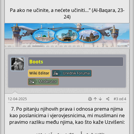
Pa ako ne učinite, a nećete učiniti…” (Al-Baqara, 23-
24)​
Boots
Wiki Editor
Urednik Foruma
Moderator
12-04-2025
#3
od
4
7. Po pitanju njihovih prava i odnosa prema njima
kao poslanicima i vjerovjesnicima, mi muslimani ne
pravimo razliku među njima, kao što kaže Uzvišeni: