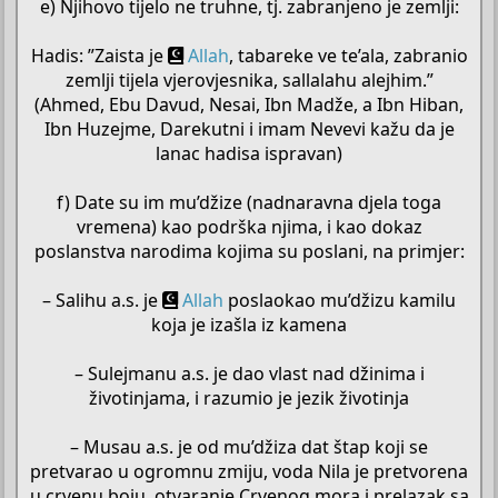
e) Njihovo tijelo ne truhne, tj. zabranjeno je zemlji:
Hadis: ”Zaista je
Allah
, tabareke ve te’ala, zabranio
zemlji tijela vjerovjesnika, sallalahu alejhim.”
(Ahmed, Ebu Davud, Nesai, Ibn Madže, a Ibn Hiban,
Ibn Huzejme, Darekutni i imam Nevevi kažu da je
lanac hadisa ispravan)
f) Date su im mu’džize (nadnaravna djela toga
vremena) kao podrška njima, i kao dokaz
poslanstva narodima kojima su poslani, na primjer:
– Salihu a.s. je
Allah
poslaokao mu’džizu kamilu
koja je izašla iz kamena
– Sulejmanu a.s. je dao vlast nad džinima i
životinjama, i razumio je jezik životinja
– Musau a.s. je od mu’džiza dat štap koji se
pretvarao u ogromnu zmiju, voda Nila je pretvorena
u crvenu boju, otvaranje Crvenog mora i prelazak sa