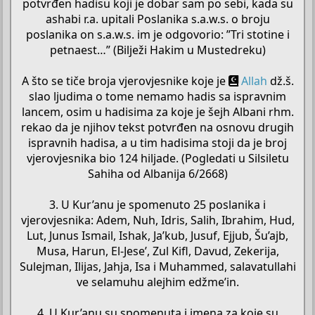
potvrđen hadisu koji je dobar sam po sebi, kada su
ashabi r.a. upitali Poslanika s.a.w.s. o broju
poslanika on s.a.w.s. im je odgovorio: ”Tri stotine i
petnaest…” (Bilježi Hakim u Mustedreku)
A što se tiče broja vjerovjesnike koje je
Allah
dž.š.
slao ljudima o tome nemamo hadis sa ispravnim
lancem, osim u hadisima za koje je šejh Albani rhm.
rekao da je njihov tekst potvrđen na osnovu drugih
ispravnih hadisa, a u tim hadisima stoji da je broj
vjerovjesnika bio 124 hiljade. (Pogledati u Silsiletu
Sahiha od Albanija 6/2668)
3. U Kur’anu je spomenuto 25 poslanika i
vjerovjesnika: Adem, Nuh, Idris, Salih, Ibrahim, Hud,
Lut, Junus Ismail, Ishak, Ja’kub, Jusuf, Ejjub, Šu’ajb,
Musa, Harun, El-Jese’, Zul Kifl, Davud, Zekerija,
Sulejman, Ilijas, Jahja, Isa i Muhammed, salavatullahi
ve selamuhu alejhim edžme’in.
4. U Kur’anu su spomenuta i imena za koje su