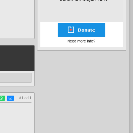
est
umblr
WhatsApp
E-mail
#1
od
1