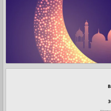
B
3
(Vreme