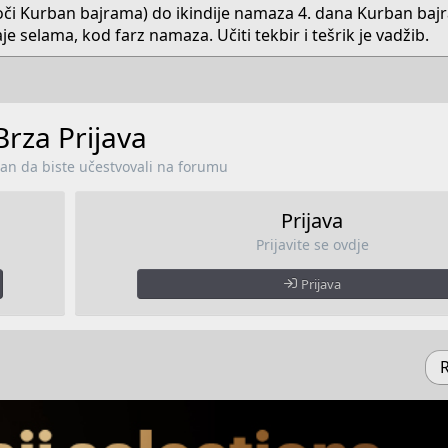
či Kurban bajrama) do ikindije namaza 4. dana Kurban bajr
e selama, kod farz namaza. Učiti tekbir i tešrik je vadžib.​
Brza Prijava
lan da biste učestvovali na forumu
Prijava
Prijavite se ovdje
Prijava