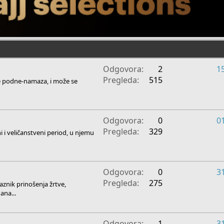
Odgovora
2
1
Pregleda
515
e podne-namaza, i može se
Odgovora
0
0
Pregleda
329
 i veličanstveni period, u njemu
Odgovora
0
3
Pregleda
275
aznik prinošenja žrtve,
ana...
Odgovora
1
3