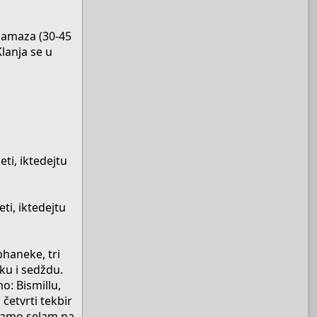
namaza (30-45
lanja se u
eti, iktedejtu
eti, iktedejtu
bhaneke, tri
ku i sedždu.
o: Bismillu,
četvrti tekbir
edamo selam na