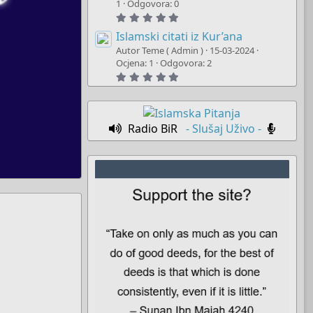
t
1
Odgovora: 0
a
5
r
.
(
0
Islamski citati iz Kur’ana
s
0
)
Autor Teme ( Admin )
15-03-2024
s
t
Ocjena: 1
Odgovora: 2
a
5
r
.
(
0
s
0
)
s
t
Radio BiR
- Slušaj Uživo -
a
r
(
s
)