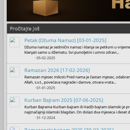
Pročitajte Još
Petak (Džuma Namaz) [03-01-2025]
Džuma namaz je sedmični namaz i klanja se petkom u vrijem
klanjati samo u džematu. Svi punoljetni i umno zdravi...
Boots
05-02-2025
Ramazan 2026 [17-02-2026]
Ramazan mjesec milosti Pred nama je častan mjesec, odabrani
Allah, s.v.t., povećava nagrade i darove, otvara vrata...
Boots
01-01-2025
Kurban Bajram 2025 [07-06-2025]
Kurban Bajrama Kurban-bajram ili Hadži-bajram islamski je pr
najznačajniji islamski blagdan. On dolazi dva mjeseca i deset d
Boots
31-12-2024
Ramazanski bajram 2025 [30-03-2025]