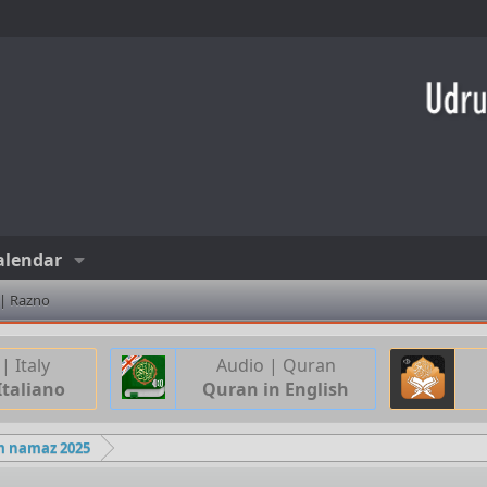
alendar
 | Razno
| Italy
Audio | Quran
Italiano
Quran in English
m namaz 2025