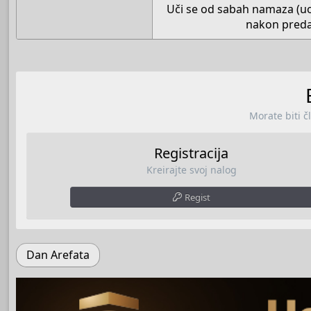
Uči se od sabah namaza (uo
nakon predaj
Morate biti č
Registracija
Kreirajte svoj nalog
Regist
Dan Arefata