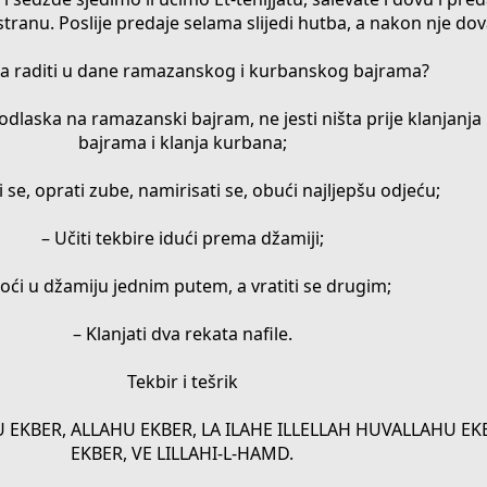
stranu. Poslije predaje selama slijedi hutba, a nakon nje dov
ba raditi u dane ramazanskog i kurbanskog bajrama?
e odlaska na ramazanski bajram, ne jesti ništa prije klanjan
bajrama i klanja kurbana;
 se, oprati zube, namirisati se, obući najljepšu odjeću;
– Učiti tekbire idući prema džamiji;
oći u džamiju jednim putem, a vratiti se drugim;
– Klanjati dva rekata nafile.
Tekbir i tešrik
LAHU EKBER, ALLAHU EKBER, LA ILAHE ILLELLAH HUVALLAHU E
EKBER, VE LILLAHI-L-HAMD.