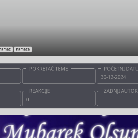
namaz
namaza
POKRETAČ TEME
POČETNI DAT
Boots
30-12-2024
REAKCIJE
ZADNJI AUTOR
0
Boots