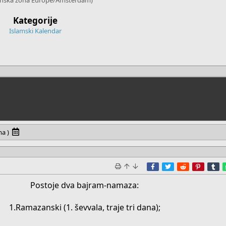
Kategorije
Islamski Kalendar
ma )
Facebook
Twitter
Reddit
Pinter
T
Postoje dva bajram-namaza:
1.Ramazanski (1. ševvala, traje tri dana);