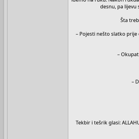
desnu, pa lijevu 
Šta tre
– Pojesti nešto slatko prij
– Okupati
– D
Tekbir i tešrik glasi: AL