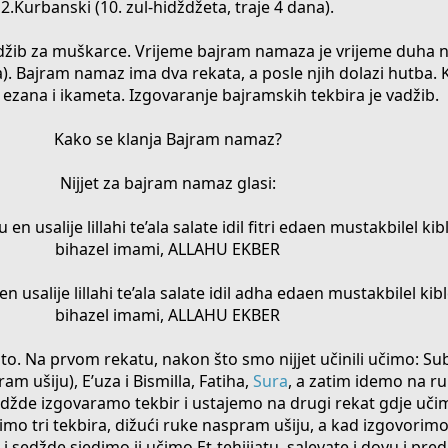
2.Kurbanski (10. zul-hidždžeta, traje 4 dana).
adžib za muškarce. Vrijeme bajram namaza je vrijeme duha 
). Bajram namaz ima dva rekata, a posle njih dolazi hutba. K
ezana i ikameta. Izgovaranje bajramskih tekbira je vadžib.
Kako se klanja Bajram namaz?
Nijjet za bajram namaz glasi:
 usalije lillahi te’ala salate idil fitri edaen mustakbilel kibl
bihazel imami, ALLAHU EKBER
 usalije lillahi te’ala salate idil adha edaen mustakbilel kibl
bihazel imami, ALLAHU EKBER
to. Na prvom rekatu, nakon što smo nijjet učinili učimo: Su
m ušiju), E’uza i Bismilla, Fatiha,
Sura
, a zatim idemo na ru
žde izgovaramo tekbir i ustajemo na drugi rekat gdje učim
imo tri tekbira, dižući ruke naspram ušiju, a kad izgovorimo 
 sedžde sjedimo ii učimo Et-tehijjatu, salevate i dovu i pr