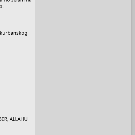
a.
ja kurbanskog
KBER, ALLAHU