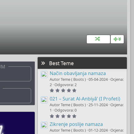
Best Teme
UM
Način obavljanja namaza
Autor Teme ( Boots )
05-04-2024
Ocjena:
2
Odgovora: 2
5
.
0
021 – Surat Al-Anbiyâ’ (I Profeti)
0
Autor Teme ( Boots )
25-11-2024
Ocjena:
s
t
1
Odgovora: 0
a
5
r
.
(
0
Zikrenje poslije namaza
s
0
)
Autor Teme ( Boots )
01-12-2024
Ocjena:
s