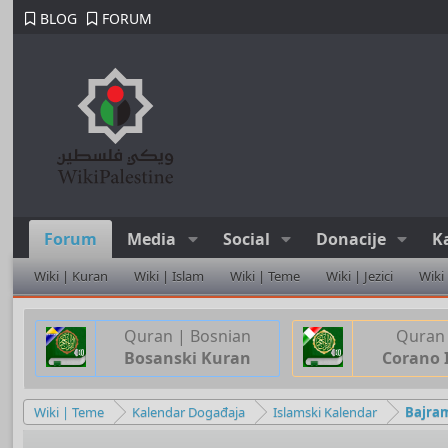
BLOG
FORUM
Forum
Media
Social
Donacije
K
Wiki | Kuran
Wiki | Islam
Wiki | Teme
Wiki | Jezici
Wiki
Quran | Bosnian
Quran 
Bosanski Kuran
Corano 
Wiki | Teme
Kalendar Događaja
Islamski Kalendar
Bajra