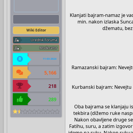
Klanjati bajram-namaz je v
Boots
min. nakon izlaska Sunca
džematu, bez 
Wiki Editor
Urednik Foruma
Moderator
11-03-2024
Ramazanski bajram: Nevejtu en
5,166
218
Kurbanski bajram: Nevejtu en
289
Oba bajrama se klanjaju is
tekbira (dižemo ruke naspra
Nakon obavljene druge sed
Fatihu, suru, a zatim izgovor
idemo na ruku. Nakon rukua i