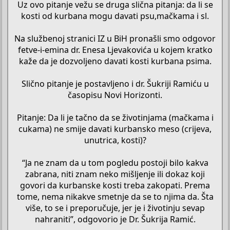
Uz ovo pitanje vežu se druga slična pitanja: da li se
kosti od kurbana mogu davati psu,mačkama i sl.
Na službenoj stranici IZ u BiH pronašli smo odgovor
fetve-i-emina dr. Enesa Ljevakovića u kojem kratko
kaže da je dozvoljeno davati kosti kurbana psima.
Slično pitanje je postavljeno i dr. Šukriji Ramiću u
časopisu Novi Horizonti.
Pitanje: Da li je tačno da se životinjama (mačkama i
cukama) ne smije davati kurbansko meso (crijeva,
unutrica, kosti)?
“Ja ne znam da u tom pogledu postoji bilo kakva
zabrana, niti znam neko mišljenje ili dokaz koji
govori da kurbanske kosti treba zakopati. Prema
tome, nema nikakve smetnje da se to njima da. Šta
više, to se i preporučuje, jer je i životinju sevap
nahraniti”, odgovorio je Dr. Šukrija Ramić.