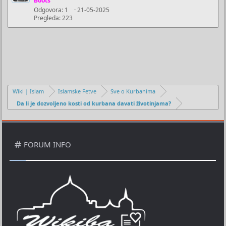
Boots
Odgovora
1
21-05-2025
Pregleda
223
Wiki | Islam
Islamske Fetve
Sve o Kurbanima
Da li je dozvoljeno kosti od kurbana davati životinjama?
FORUM INFO