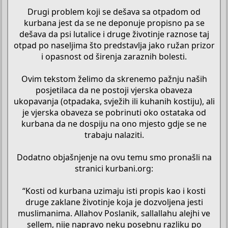
Drugi problem koji se dešava sa otpadom od
kurbana jest da se ne deponuje propisno pa se
dešava da psi lutalice i druge životinje raznose taj
otpad po naseljima što predstavlja jako ružan prizor
i opasnost od širenja zaraznih bolesti.
Ovim tekstom želimo da skrenemo pažnju naših
posjetilaca da ne postoji vjerska obaveza
ukopavanja (otpadaka, svježih ili kuhanih kostiju), ali
je vjerska obaveza se pobrinuti oko ostataka od
kurbana da ne dospiju na ono mjesto gdje se ne
trabaju nalaziti.
Dodatno objašnjenje na ovu temu smo pronašli na
stranici kurbani.org:
“Kosti od kurbana uzimaju isti propis kao i kosti
druge zaklane životinje koja je dozvoljena jesti
muslimanima. Allahov Poslanik, sallallahu alejhi ve
sellem, nije napravo neku posebnu razliku po