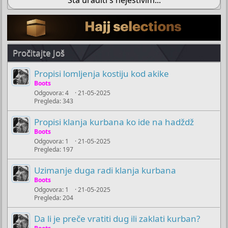
Pročitajte Još
Propisi lomljenja kostiju kod akike
Boots
Odgovora
4
21-05-2025
Pregleda
343
Propisi klanja kurbana ko ide na hadždž
Boots
Odgovora
1
21-05-2025
Pregleda
197
Uzimanje duga radi klanja kurbana
Boots
Odgovora
1
21-05-2025
Pregleda
204
Da li je preče vratiti dug ili zaklati kurban?