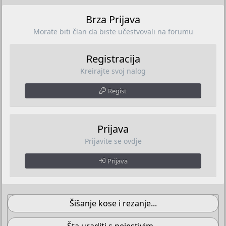
Brza Prijava
Morate biti član da biste učestvovali na forumu
Registracija
Kreirajte svoj nalog
Regist
Prijava
Prijavite se ovdje
Prijava
Šišanje kose i rezanje...
Šta uraditi s nejestivim...