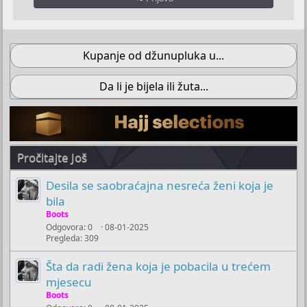
Kupanje od džunupluka u...
Da li je bijela ili žuta...
Pročitajte Još
Desila se saobraćajna nesreća ženi koja je
bila
Boots
Odgovora
0
08-01-2025
Pregleda
309
Šta da radi žena koja je pobacila u trećem
mjesecu
Boots