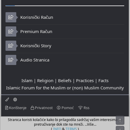
Korisnički Račun
Premium Račun
Korisnički Story
Audio Stranica
Islam | Religion | Beliefs | Practices | Facts
Islamic Forum for the Muslim or (non) Muslim Community
Korištenje
Privatnost
Pomoć
Rss
Stranica koristi kolačiće kako bi prilagodila sadržaj vašim interesima za
Top
© 2023 - 07-08-2026
pretraživanje dok ste na mreži. ...Više...
© Islamic Community Platform ®
(
INFO
&
TERMS
)