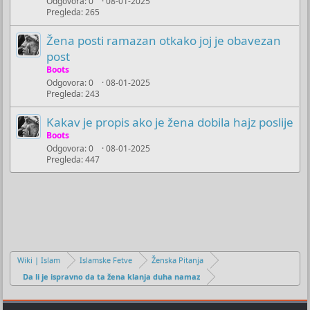
Odgovora
0
08-01-2025
Pregleda
265
Žena posti ramazan otkako joj je obavezan
post
Boots
Odgovora
0
08-01-2025
Pregleda
243
Kakav je propis ako je žena dobila hajz poslije
Boots
Odgovora
0
08-01-2025
Pregleda
447
Wiki | Islam
Islamske Fetve
Ženska Pitanja
Da li je ispravno da ta žena klanja duha namaz