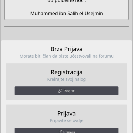
do polovine noći.
Muhammed ibn Salih el-Usejmin​
Brza Prijava
Morate biti član da biste učestvovali na forumu
Registracija
Kreirajte svoj nalog
Regist
Prijava
Prijavite se ovdje
Prijava