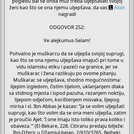
pogledu dal se onda muž treba uljepšavati svojoj
ženi kao što se ona njemu uljepšava. da vas
Allah
nagradi
ODGOVOR 252:
Ve alejkumus-Selam!
Pohvalno je muškarcu da se uljepša svojoj suprugi,
kao što se ona njemu uljepšava imajući pri tome u
vidu islamsku etiku i pazeći na granice, jer se
muškarac i žena razlikuju po ovome pitanju.
Muškarac se uljepšava, shodno mogućnostima:
lijepim izgledom, čistim tijelom, uklanjanjem dlaka
sa stidnog mjesta i ispod pazuha, rezanjem noktiju,
lijepom odjećom, korištenjem misvaka, lijepog
mirisa i sl. Ibn-Abbas je kazao: “Ja se volim uljepšati
suprugi, kao što volim da se ona meni uljepša, zatim
je proučio Ajet: ‘I one imaju isto toliko prava koliko i
obaveza.'” (El-Bekare, 228. Citiranu predaju bilježe:
Ibn-Džerir u Džamiul-bejan, 2/610/3765, Bejheki,