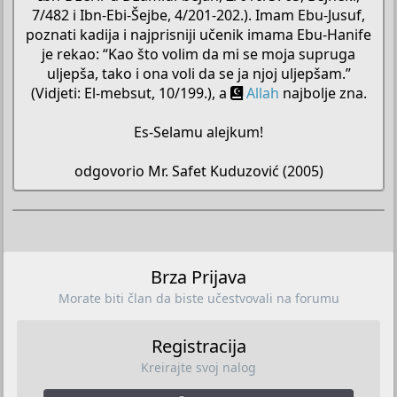
7/482 i Ibn-Ebi-Šejbe, 4/201-202.). Imam Ebu-Jusuf,
poznati kadija i najprisniji učenik imama Ebu-Hanife
je rekao: “Kao što volim da mi se moja supruga
uljepša, tako i ona voli da se ja njoj uljepšam.”
(Vidjeti: El-mebsut, 10/199.), a
Allah
najbolje zna.
Es-Selamu alejkum!
odgovorio Mr. Safet Kuduzović (2005)​
Brza Prijava
Morate biti član da biste učestvovali na forumu
Registracija
Kreirajte svoj nalog