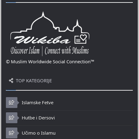
© Muslim Worldwide Social Connection™
TOP KATEGORIJE
Islamske Fetve
Hutbe i Dersovi
Učimo o Islamu