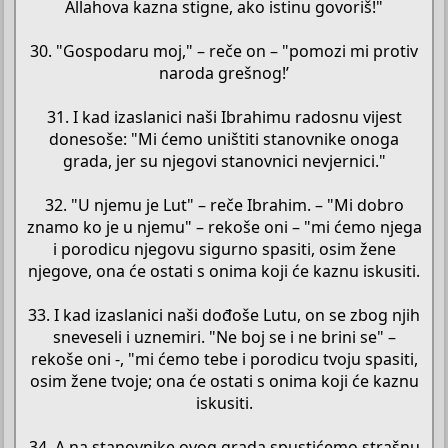
Allahova kazna stigne, ako istinu govoriš!"
30. "Gospodaru moj," – reče on – "pomozi mi protiv
naroda grešnog!’
31. I kad izaslanici naši Ibrahimu radosnu vijest
donesoše: "Mi ćemo uništiti stanovnike onoga
grada, jer su njegovi stanovnici nevjernici."
32. "U njemu je Lut" – reče Ibrahim. – "Mi dobro
znamo ko je u njemu" – rekoše oni – "mi ćemo njega
i porodicu njegovu sigurno spasiti, osim žene
njegove, ona će ostati s onima koji će kaznu iskusiti.
33. I kad izaslanici naši dođoše Lutu, on se zbog njih
sneveseli i uznemiri. "Ne boj se i ne brini se" –
rekoše oni -, "mi ćemo tebe i porodicu tvoju spasiti,
osim žene tvoje; ona će ostati s onima koji će kaznu
iskusiti.
34. A na stanovnike ovog grada spustićemo strašnu