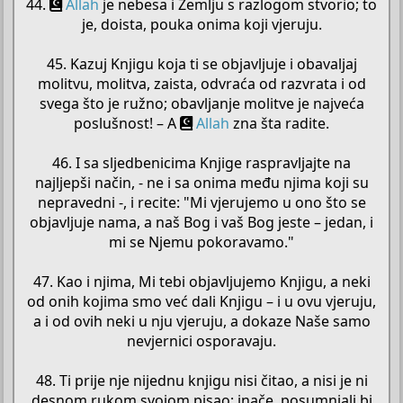
44.
Allah
je nebesa i Zemlju s razlogom stvorio; to
je, doista, pouka onima koji vjeruju.
45. Kazuj Knjigu koja ti se objavljuje i obavaljaj
molitvu, molitva, zaista, odvraća od razvrata i od
svega što je ružno; obavljanje molitve je najveća
poslušnost! – A
Allah
zna šta radite.
46. I sa sljedbenicima Knjige raspravljajte na
najljepši način, - ne i sa onima među njima koji su
nepravedni -, i recite: "Mi vjerujemo u ono što se
objavljuje nama, a naš Bog i vaš Bog jeste – jedan, i
mi se Njemu pokoravamo."
47. Kao i njima, Mi tebi objavljujemo Knjigu, a neki
od onih kojima smo već dali Knjigu – i u ovu vjeruju,
a i od ovih neki u nju vjeruju, a dokaze Naše samo
nevjernici osporavaju.
48. Ti prije nje nijednu knjigu nisi čitao, a nisi je ni
desnom rukom svojom pisao; inače, posumnjali bi