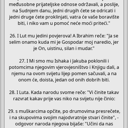
međusobne prijateljske odnose održavali, a poslije,
na Sudnjem danu, jedni drugih ćete se odricati i
jedni druge ćete proklinjati, vatra će vaše boravište
biti, i niko vam u pomoć neće moći priteći."
26. I Lut mu jedini povjerova! A Ibrahim reče: "Ja se
selim onamo kuda mi je Gospodar moj naredio, jer
je On, uistinu, silan i mudar."
27. I Mi smo mu Ishaka i Jakuba poklonili i
potomcima njegovim vjerovjesništvo i Knjigu dali, a
njemu na ovom svijetu lijep pomen sačuvali, a na
onom će, doista, jedan od onih dobrih biti.
28. I Luta. Kada narodu svome reče: "Vi činite takav
razvrat kakav prije vas niko na svijetu nije činio:
29. s muškarcima opčite, po drumovima presrečete,
i na skupovima svojim najodvratnije stvari činite", -
odgovor naroda njegova bijaše: "Učini da nas