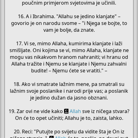
poučnim primjerom svjetovima je učinili.
16. A i Ibrahima. "Allahu se jedino klanjate" –
govorio je on narodu svome – "i Njega se bojte, to
vam je bolje, da znate.
17. Vi se, mimo Allaha, kumirima klanjate i laži
smišljate. Oni kojima se vi, mimo Allaha, klanjate ne
mogu vas nikakvom hranom nahraniti; vi hranu od
Allaha tražite i Njemu se klanjate i Njemu zahvalni
budite! – Njemu ćete se vratiti." –
18. Ako vi smatrate lažnim mene, pa smatrali su
lažnim svoje poslanike i narodi prije vas; a poslanik
je jedino dužan da jasno obznani.
19. Zar ovi ne vide kako
Allah
sve iz ničega stvara?
On će to opet učiniti; Allahu je to, zaista, lahko.
20. Reci: "Putujte po svijetu da vidite šta je On iz