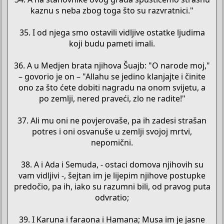
kaznu s neba zbog toga što su razvratnici."
35. I od njega smo ostavili vidljive ostatke ljudima
koji budu pameti imali.
36. A u Medjen brata njihova Šuajb: "O narode moj,"
– govorio je on – "Allahu se jedino klanjajte i činite
ono za što ćete dobiti nagradu na onom svijetu, a
po zemlji, nered praveći, zlo ne radite!"
37. Ali mu oni ne povjerovaše, pa ih zadesi strašan
potres i oni osvanuše u zemlji svojoj mrtvi,
nepomični.
38. A i Ada i Semuda, - ostaci domova njihovih su
vam vidljivi -, šejtan im je lijepim njihove postupke
predočio, pa ih, iako su razumni bili, od pravog puta
odvratio;
39. I Karuna i faraona i Hamana; Musa im je jasne