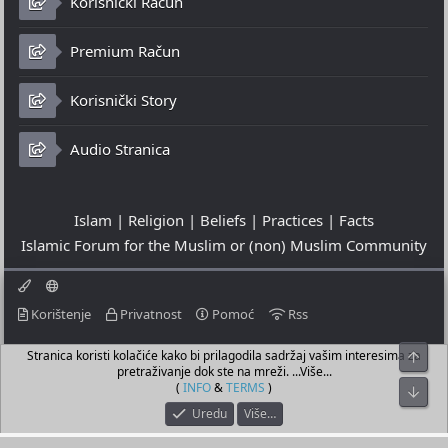
Korisnički Račun
Premium Račun
Korisnički Story
Audio Stranica
Islam | Religion | Beliefs | Practices | Facts
Islamic Forum for the Muslim or (non) Muslim Community
Korištenje
Privatnost
Pomoć
Rss
Stranica koristi kolačiće kako bi prilagodila sadržaj vašim interesima za
Top
© 2023 - 08-08-2026
pretraživanje dok ste na mreži. ...Više...
© Islamic Community Platform ®
(
INFO
&
TERMS
)
Bot
Uredu
Više…