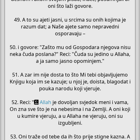
oni što laži govore.
49. A to su ajeti jasni, u srcima su onih kojima je
razum dat; a Naše ajete samo nepravedni
osporavaju –
50. i govore: "Zašto mu od Gospodara njegova nisu
neka čuda poslana?" Reci: "Čuda su jedino u Allaha,
a ja samo jasno opominjem."
51. A zar im nije dosta to što Mi tebi objavljujemo
Knjigu koja im se kazuje; u njoj je, doista, blagodat i
pouka narodu koji vjeruje.
52. Reci: "
Allah
je dovoljan svjedok meni i vama,
On zna sve što je na nebesima i na Zemlji. A oni koji
u kumire vjeruju, a u Allaha ne vjeruju, oni su
izgubljeni.
53. Oni traže od tebe da ih što prije stigne kazna. A