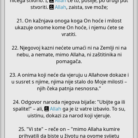
ničega stvorio. I,
Allah
će to, poslije, po drugi put
stvoriti.
Allah
, zaista, sve može;
21. On kažnjava onoga koga On hoće i milost
ukazuje onome kome On hoće, i njemu ćete se
vratiti.
22. Njegovoj kazni nećete umaći ni na Zemlji ni na
nebu, a nemate, mimo Allaha, ni zaštitinika ni
pomagača.
23. A onima koji neće da vjeruju u Allahove dokaze i
u susret s njime, njima nije stalo do Moje milosti –
njih čeka patnja nesnosna."
24. Odgovor naroda njegova bijaše: "Ubijte ga ili
spalite!" – ali,
Allah
ga je iz vatre izbavio. To su,
uistinu, dokazi za narod koji vjeruje.
25. "Vi ste" – reče on – "mimo Allaha kumire
prihvatili da biste u životu na ovome svijetu