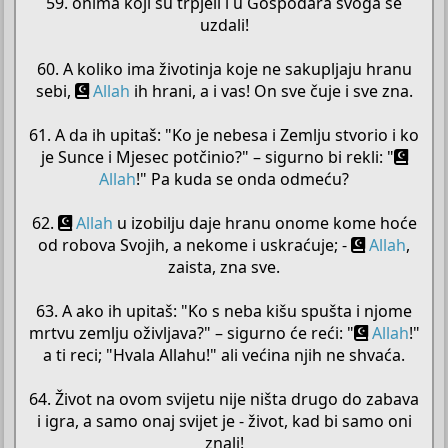
59. onima koji su trpjeli i u Gospodara svoga se
uzdali!
60. A koliko ima životinja koje ne sakupljaju hranu
sebi,
Allah
ih hrani, a i vas! On sve čuje i sve zna.
61. A da ih upitaš: "Ko je nebesa i Zemlju stvorio i ko
je Sunce i Mjesec potčinio?" – sigurno bi rekli: "
Allah
!" Pa kuda se onda odmeću?
62.
Allah
u izobilju daje hranu onome kome hoće
od robova Svojih, a nekome i uskraćuje; -
Allah
,
zaista, zna sve.
63. A ako ih upitaš: "Ko s neba kišu spušta i njome
mrtvu zemlju oživljava?" – sigurno će reći: "
Allah
!"
a ti reci; "Hvala Allahu!" ali većina njih ne shvaća.
64. Život na ovom svijetu nije ništa drugo do zabava
i igra, a samo onaj svijet je - život, kad bi samo oni
znali!