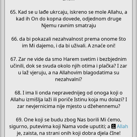
65. Kad se u lađe ukrcaju, iskreno se mole Allahu, a
kad ih On do kopna dovede, odjednom druge
Njemu ravnim smatraju
66. da bi pokazali nezahvalnost prema onome što
im Mi dajemo, i da bi uživali. A znaće oni!
67. Zar ne vide da smo Harem svetim i bezbjednim
učinili, dok se svuda okolo njih otima i plačka? I zar
u laž vjeruju, a na Allahovim blagodatima su
nezahvalni?
68. I ima li onda nepravednijeg od onoga koji o
Allahu izmišlja laži ili poriče Istinu koja mu dolazi? I
zar nevjernicima nije mjesto u džehennemu?
69. One koji se budu zbog Nas borili Mi ćemo,
sigurno, putevima koji Nama vode uputiti; a
Allah
je, zaista, na strani onih koji dobra djela čIne!​