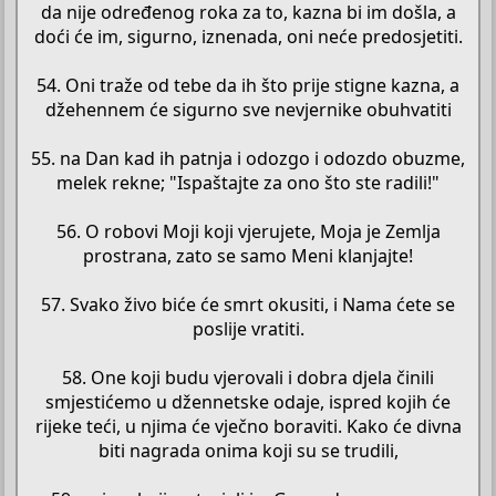
da nije određenog roka za to, kazna bi im došla, a
doći će im, sigurno, iznenada, oni neće predosjetiti.
54. Oni traže od tebe da ih što prije stigne kazna, a
džehennem će sigurno sve nevjernike obuhvatiti
55. na Dan kad ih patnja i odozgo i odozdo obuzme,
melek rekne; "Ispaštajte za ono što ste radili!"
56. O robovi Moji koji vjerujete, Moja je Zemlja
prostrana, zato se samo Meni klanjajte!
57. Svako živo biće će smrt okusiti, i Nama ćete se
poslije vratiti.
58. One koji budu vjerovali i dobra djela činili
smjestićemo u džennetske odaje, ispred kojih će
rijeke teći, u njima će vječno boraviti. Kako će divna
biti nagrada onima koji su se trudili,