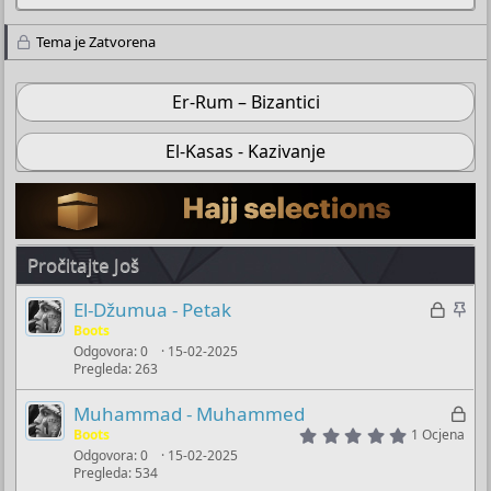
Tema je Zatvorena
Er-Rum – Bizantici
El-Kasas - Kazivanje
Pročitajte Još
Z
Z
El-Džumua - Petak
a
a
Boots
Odgovora
0
15-02-2025
k
l
Pregleda
263
l
i
j
j
Z
Muhammad - Muhammed
u
e
5
a
Boots
1 Ocjena
.
č
p
Odgovora
0
15-02-2025
k
0
Pregleda
534
a
i
0
l