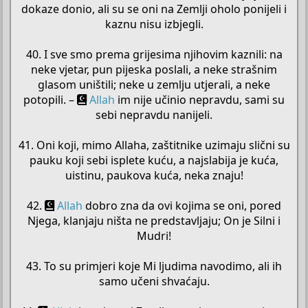
dokaze donio, ali su se oni na Zemlji oholo ponijeli i
kaznu nisu izbjegli.
40. I sve smo prema grijesima njihovim kaznili: na
neke vjetar, pun pijeska poslali, a neke strašnim
glasom uništili; neke u zemlju utjerali, a neke
potopili. –
Allah
im nije učinio nepravdu, sami su
sebi nepravdu nanijeli.
41. Oni koji, mimo Allaha, zaštitnike uzimaju slični su
pauku koji sebi isplete kuću, a najslabija je kuća,
uistinu, paukova kuća, neka znaju!
42.
Allah
dobro zna da ovi kojima se oni, pored
Njega, klanjaju ništa ne predstavljaju; On je Silni i
Mudri!
43. To su primjeri koje Mi ljudima navodimo, ali ih
samo učeni shvaćaju.