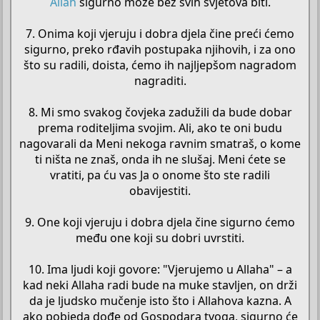
Allah
sigurno može bez svih svjetova biti.
7. Onima koji vjeruju i dobra djela čine preći ćemo
sigurno, preko rđavih postupaka njihovih, i za ono
što su radili, doista, ćemo ih najljepšom nagradom
nagraditi.
8. Mi smo svakog čovjeka zadužili da bude dobar
prema roditeljima svojim. Ali, ako te oni budu
nagovarali da Meni nekoga ravnim smatraš, o kome
ti ništa ne znaš, onda ih ne slušaj. Meni ćete se
vratiti, pa ću vas Ja o onome što ste radili
obavijestiti.
9. One koji vjeruju i dobra djela čine sigurno ćemo
među one koji su dobri uvrstiti.
10. Ima ljudi koji govore: "Vjerujemo u Allaha" – a
kad neki Allaha radi bude na muke stavljen, on drži
da je ljudsko mučenje isto što i Allahova kazna. A
ako pobjeda dođe od Gospodara tvoga, sigurno će