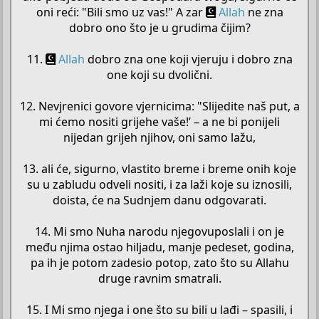
oni reći: "Bili smo uz vas!" A zar
Allah
ne zna
dobro ono što je u grudima čijim?
11.
Allah
dobro zna one koji vjeruju i dobro zna
one koji su dvolični.
12. Nevjrenici govore vjernicima: "Slijedite naš put, a
mi ćemo nositi grijehe vaše!’ – a ne bi ponijeli
nijedan grijeh njihov, oni samo lažu,
13. ali će, sigurno, vlastito breme i breme onih koje
su u zabludu odveli nositi, i za laži koje su iznosili,
doista, će na Sudnjem danu odgovarati.
14. Mi smo Nuha narodu njegovuposlali i on je
među njima ostao hiljadu, manje pedeset, godina,
pa ih je potom zadesio potop, zato što su Allahu
druge ravnim smatrali.
15. I Mi smo njega i one što su bili u lađi – spasili, i