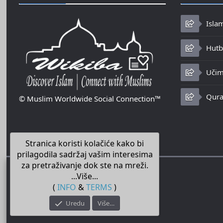
Isla
Hutbe
Učim
Qura
© Muslim Worldwide Social Connection™
Stranica koristi kolačiće kako bi
prilagodila sadržaj vašim interesima
za pretraživanje dok ste na mreži.
...Više...
(
INFO
&
TERMS
)
Uredu
Više…