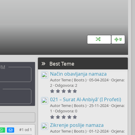
Best Teme
UM
Način obavljanja namaza
Autor Teme ( Boots )
05-04-2024
Ocjena:
2
Odgovora: 2
5
.
0
021 – Surat Al-Anbiyâ’ (I Profeti)
0
Autor Teme ( Boots )
25-11-2024
Ocjena:
s
t
1
Odgovora: 0
a
5
r
.
(
0
Zikrenje poslije namaza
s
0
est
umblr
WhatsApp
E-mail
#1
od
1
)
Autor Teme ( Boots )
01-12-2024
Ocjena:
s