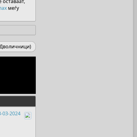
е оставаат,
лах
меѓу
(Дволичници)
3-03-2024
Boots