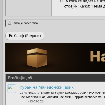
11. А кога ќе видат нешт
стоејќи. Кажи: “Нема 
Tema je Zatvorena
Ес-Сафф (Редови)
Pročitajte Još
Куран на Македонски Јазик
СУРЕ НАС (ЛУЃЕ) Мекка-6 ајети БИСМИЛЛАХИР РАХМАНИР
нас. Меликин нас, Илахин нас, мин шеррил весвасил хан на
Boots
13-03-2024