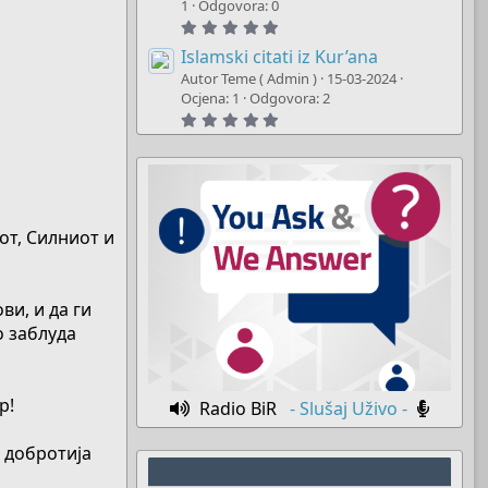
t
1
Odgovora: 0
a
5
r
.
(
0
Islamski citati iz Kur’ana
s
0
)
Autor Teme ( Admin )
15-03-2024
s
t
Ocjena: 1
Odgovora: 2
a
5
r
.
(
0
s
0
)
s
t
a
r
(
иот, Силниот и
s
)
ви, и да ги
о заблуда
р!
Radio BiR
- Slušaj Uživo -
 добротија