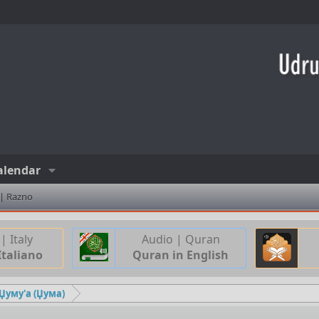
alendar
 | Razno
| Italy
Audio | Quran
Italiano
Quran in English
-Џуму'а (Џума)