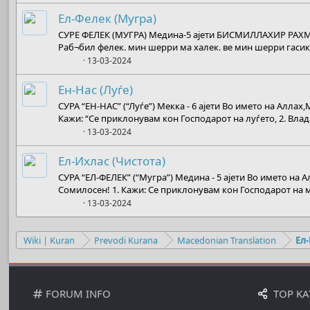
Ел-Фелек (Мугра)
СУРЕ ФЕЛЕК (МУГРА) Медина-5 ајети БИСМИЛЛАХИР РАХ
Раб¬бил фелек. мин шерри ма халек. ве мин шерри гасикин
Boots
13-03-2024
Ен-Нас (Луѓе)
СУРА “ЕН-НАС” (“Луѓе”) Мекка - 6 ајети Во името на Алла
Кажи: “Се приклонувам кон Господарот на луѓето, 2. Влада
Boots
13-03-2024
Ел-Ихлас (Чистота)
СУРА “ЕЛ-ФЕЛЕК” (“Мугра”) Медина - 5 ајети Во името на
Сомилосен! 1. Кажи: Се приклонувам кон Господарот на муг
Boots
13-03-2024
Wiki | Kuran
Prevodi Kurana
Macedonian Translation
Ел
FORUM INFO
TOP KA