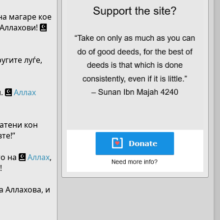
на магаре кое
е Аллахови!
угите луѓе,
и.
Аллах
ратени кон
те!”
то на
Аллах
,
!
а Аллахова, и