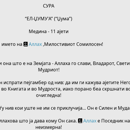
СУРА
“ЕЛ-ЏУМУ'А” (“Џума”)
Медина - 11 ајети
 името на
Аллах
,Милостивиот Сомилосен!
и она што е на Земјата - Аллаха го слави, Владарот, Свет
Мудриот!
 испрати пејгамбер од нив: да им ги кажува ајетите Него
и во Книгата и во Мудроста, иако порано беа скршнати в
очигледна!
еѓу нив кои уште не им се приклучија... Он е Силен и Муда
Аллахова што ја дава кому Он сака.
Аллах
е Поседник на
неизмерна!