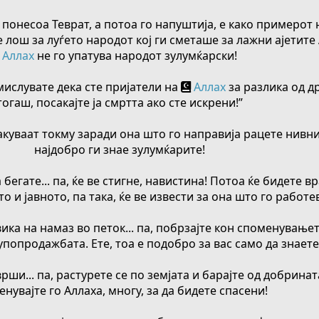
 понесоа Теврат, а потоа го напуштија, е како примерот 
 е лош за луѓето народот кој ги сметаше за лажни ајетит
Аллах
не го упатува народот зулумќарски!
амислувате дека сте пријатели на
Аллах
за разлика од др
тогаш, посакајте ја смртта ако сте искрени!”
сакуваат токму заради она што го направија рацете нивн
најдобро ги знае зулумќарите!
а бегате... па, ќе ве стигне, навистина! Потоа ќе бидете в
о и јавното, па така, ќе ве извести за она што го работев
овика на намаз во петок... па, побрзајте кон споменување
купопродажбата. Ете, тоа е подобро за вас само да знаете
врши... па, растурете се по земјата и барајте од добринат
нувајте го Аллаха, многу, за да бидете спасени!