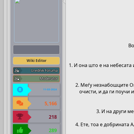
Во
Boots
Wiki Editor
1. И она што е на небесата 
Urednik Foruma
Moderator
2. Меѓу незнабошците Он
11-03-2024
очисти, и да ги поучи 
5,166
3. И на други м
218
4. Ете, тоа е добрината 
289