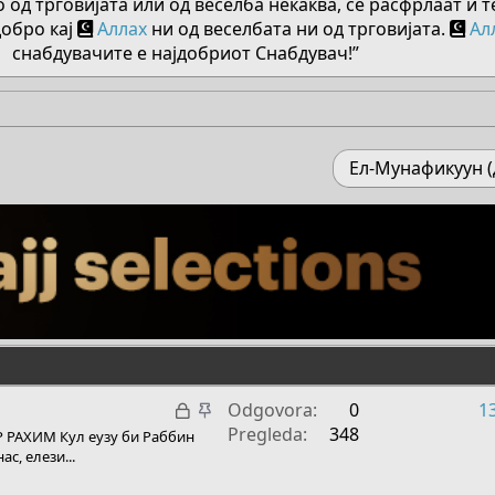
о од трговијата или од веселба некаква, се расфрлаат и т
добро кај
Аллах
ни од веселбата ни од трговијата.
Ал
снабдувачите е најдобриот Снабдувач!”​
Ел-Мунафикуун 
Z
Z
Odgovora
0
1
a
a
Pregleda
348
 РАХИМ Кул еузу би Раббин
k
l
с, елези...
l
i