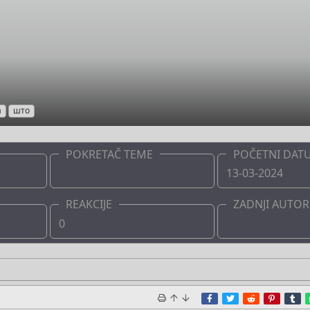
а
што
POKRETAČ TEME
POČETNI DAT
Boots
13-03-2024
REAKCIJE
ZADNJI AUTOR
0
Boots
Facebook
Twitter
Reddit
Pinter
T