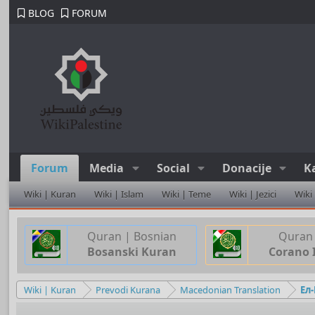
BLOG
FORUM
Forum
Media
Social
Donacije
K
Wiki | Kuran
Wiki | Islam
Wiki | Teme
Wiki | Jezici
Wiki
Quran | Bosnian
Quran 
Bosanski Kuran
Corano 
Wiki | Kuran
Prevodi Kurana
Macedonian Translation
Ел