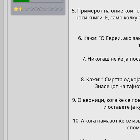
5. Примерот на оние кои го
носи книги. Е, само колку
6. Кажи: “О Евреи, ако з
7. Никогаш не ќе ја по
8. Кажи: “ Смртта од кој
Зналецот на тајнот
9. О верници, кога ќе се п
и оставете ја 
10. А кога намазот ќе се из
споме