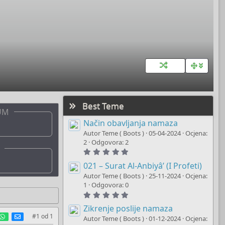
Best Teme
UM
Način obavljanja namaza
Autor Teme ( Boots )
05-04-2024
Ocjena:
2
Odgovora: 2
5
.
0
021 – Surat Al-Anbiyâ’ (I Profeti)
0
Autor Teme ( Boots )
25-11-2024
Ocjena:
s
t
1
Odgovora: 0
a
5
r
.
(
0
Zikrenje poslije namaza
s
0
est
umblr
WhatsApp
E-mail
#1
od
1
)
Autor Teme ( Boots )
01-12-2024
Ocjena:
s