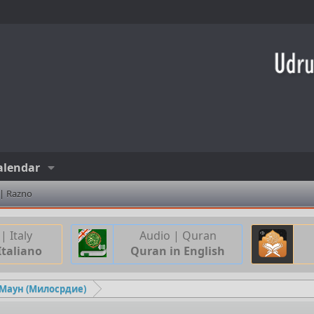
alendar
 | Razno
| Italy
Audio | Quran
Italiano
Quran in English
-Маун (Милосрдие)