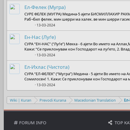
Ел-Фелек (Мугра)
СУРЕ ФЕЛЕК (МУГРА) Медина-5 ајети БИСМИЛЛАХИР РАХ
Раб¬бил фелек. мин шерри ма халек. ве мин шерри гасикин
Boots
13-03-2024
Ен-Нас (Луѓе)
СУРА “ЕН-НАС” (“Луѓе”) Мекка - 6 ајети Во името на Алла
Кажи: “Се приклонувам кон Господарот на луѓето, 2. Влада
Boots
13-03-2024
Ел-Ихлас (Чистота)
СУРА “ЕЛ-ФЕЛЕК” (“Мугра”) Медина - 5 ајети Во името на
Сомилосен! 1. Кажи: Се приклонувам кон Господарот на муг
Boots
13-03-2024
Wiki | Kuran
Prevodi Kurana
Macedonian Translation
Ел
FORUM INFO
TOP KA