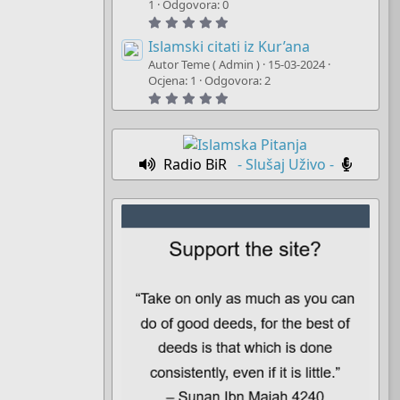
t
1
Odgovora: 0
a
5
r
.
(
0
Islamski citati iz Kur’ana
s
0
)
Autor Teme ( Admin )
15-03-2024
s
t
Ocjena: 1
Odgovora: 2
a
5
r
.
(
0
s
0
)
s
t
Radio BiR
- Slušaj Uživo -
a
r
(
s
)