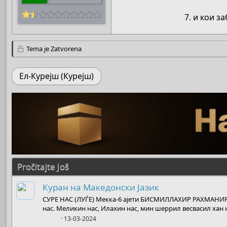
7. и кои з
Tema je Zatvorena
Ел-Курејш (Курејш)
Pročitajte Još
Куран на Македонски Јазик
СУРЕ НАС (ЛУЃЕ) Мекка-6 ајети БИСМИЛЛАХИР РАХМАНИР
нас. Меликин нас, Илахин нас, мин шеррил весвасил хан на
Boots
13-03-2024