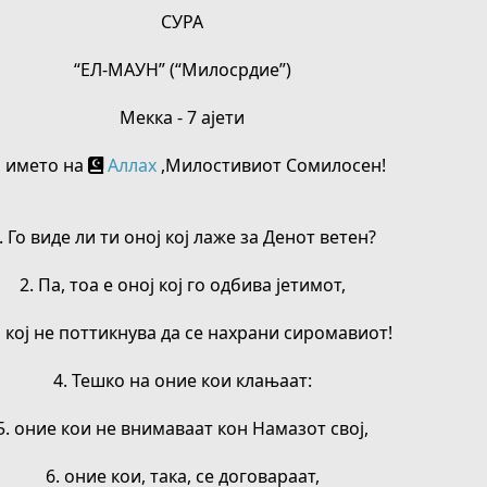
0
СУРА
0
s
t
“ЕЛ-МАУН” (“Милосрдие”)
a
r
(
Мекка - 7 ајети
s
)
 името на
Аллах
,Милостивиот Сомилосен!
. Го виде ли ти оној кој лаже за Денот ветен?
2. Па, тоа е оној кој го одбива јетимот,
и кој не поттикнува да се нахрани сиромавиот!
4. Тешко на оние кои клањаат:
5. оние кои не внимаваат кон Намазот свој,
6. оние кои, така, се договараат,