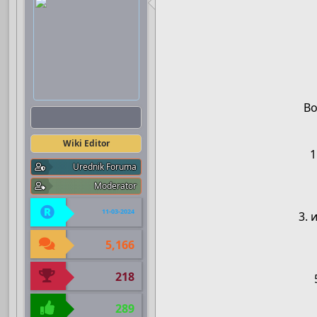
Во
Boots
Wiki Editor
1
Urednik Foruma
Moderator
11-03-2024
3. 
5,166
218
289