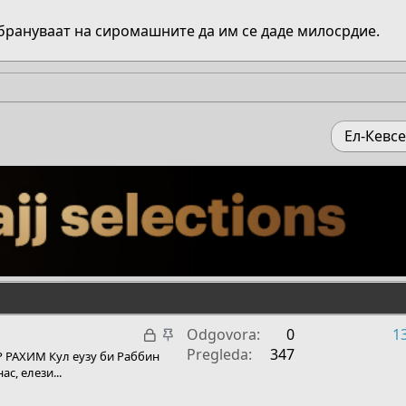
абрануваат на сиромашните да им се даде милосрдие.​
Ел-Кевсе
Z
Z
Odgovora
0
1
a
a
Pregleda
347
 РАХИМ Кул еузу би Раббин
k
l
с, елези...
l
i