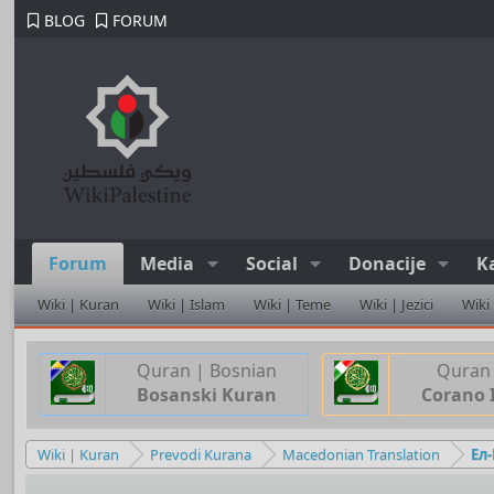
BLOG
FORUM
Forum
Media
Social
Donacije
K
Wiki | Kuran
Wiki | Islam
Wiki | Teme
Wiki | Jezici
Wiki
Quran | Bosnian
Quran 
Bosanski Kuran
Corano 
Wiki | Kuran
Prevodi Kurana
Macedonian Translation
Ел