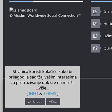
Isla
© Muslim Worldwide Social Connection™
Hutbe
Učim
Qura
Stranica koristi kolačiće kako bi
prilagodila sadržaj vašim interesima
za pretraživanje dok ste na mreži.
...Više...
(
INFO
&
TERMS
)
Uredu
Više…