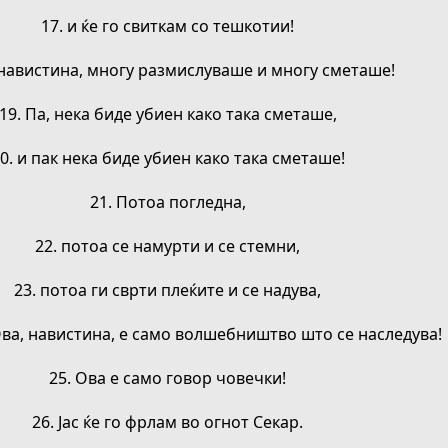
17. и ќе го свиткам со тешкотии!
, навистина, многу размислуваше и многу сметаше!
19. Па, нека биде убиен како така сметаше,
0. и пак нека биде убиен како така сметаше!
21. Потоа погледна,
22. потоа се намурти и се стемни,
23. потоа ги сврти плеќите и се надува,
 Ова, навистина, е само волшебништво што се наследува!
25. Ова е само говор човечки!
26. Јас ќе го фрлам во огнот Секар.