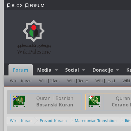
BLOG
FORUM
Forum
Media
Social
Donacije
K
Wiki | Kuran
Wiki | Islam
Wiki | Teme
Wiki | Jezici
Wiki
Quran | Bosnian
Quran 
Bosanski Kuran
Corano 
Wiki | Kuran
Prevodi Kurana
Macedonian Translation
Ел