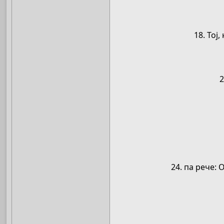
18. Тој
2
24. па рече: