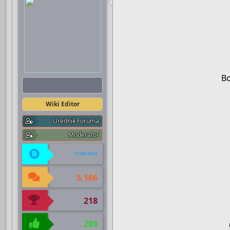
В
Boots
Wiki Editor
Urednik Foruma
Moderator
11-03-2024
5,166
218
289