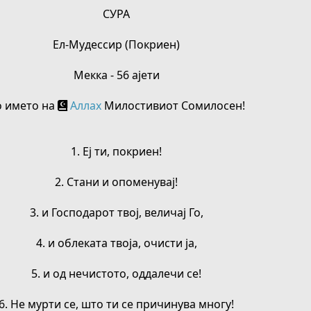
СУРА
Ел-Мудессир (Покриен)
Мекка - 56 ајети
о името на
Аллах
Милостивиот Сомилосен!
1. Еј ти, покриен!
2. Стани и опоменувај!
3. и Господарот твој, величај Го,
4. и облеката твоја, очисти ја,
5. и од нечистото, оддалечи се!
6. Не мурти се, што ти се причинува многу!