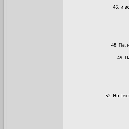
45. и 
48. Па,
49. 
52. Но сек