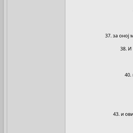
37. за оној 
38. И
40.
43. и ов