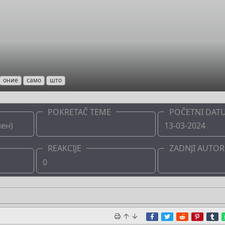
оние
само
што
POKRETAČ TEME
POČETNI DAT
иен)
Boots
13-03-2024
REAKCIJE
ZADNJI AUTOR
0
Boots
Facebook
Twitter
Reddit
Pinter
T