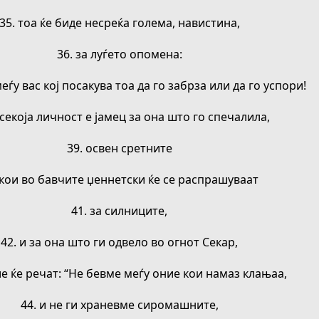
35. тоа ќе биде несреќа голема, навистина,
36. за луѓето опомена:
меѓу вас кој посакува тоа да го забрза или да го успори!
 секоја личност е јамец за она што го спечалила,
39. освен сретните
 кои во бавчите џеннетски ќе се распрашуваат
41. за силниците,
42. и за она што ги одвело во огнот Секар,
ие ќе речат: “Не бевме меѓу оние кои намаз клањаа,
44. и не ги храневме сиромашните,