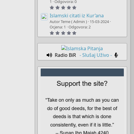
t
1
Odgovora: 0
a
5
r
.
(
0
Islamski citati iz Kur’ana
s
0
)
Autor Teme ( Admin )
15-03-2024
s
t
Ocjena: 1
Odgovora: 2
a
5
r
.
(
0
s
0
)
s
t
Radio BiR
- Slušaj Uživo -
a
r
(
s
)