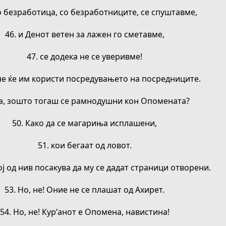
во безработица, со безработниците, се спуштавме,
46. и Денот ветен за лажен го сметавме,
47. се додека не се уверивме!
 не ќе им користи посредувањето на посредниците.
Па, зошто тогаш се рамнодушни кон Опомената?
50. Како да се магариња исплашени,
51. кои бегаат од ловот.
ој од нив посакува да му се дадат страници отворени.
53. Но, не! Оние не се плашат од Ахирет.
54. Но, не! Кур’анот е Опомена, навистина!