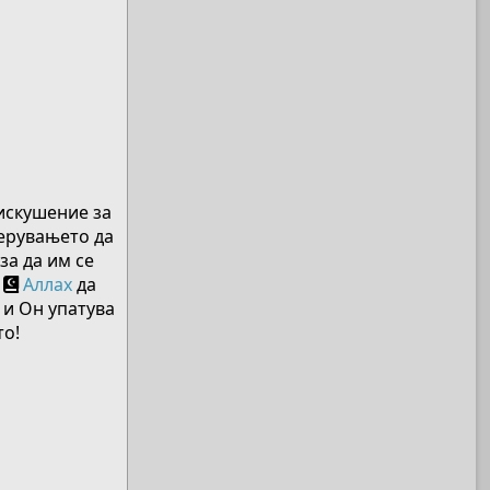
 искушение за
верувањето да
за да им се
а
Аллах
да
 и Он упатува
то!