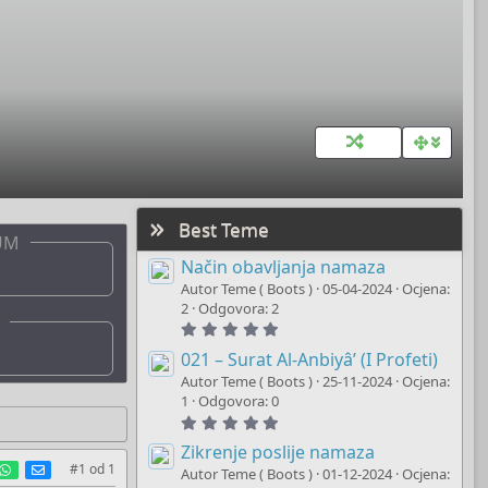
Best Teme
UM
Način obavljanja namaza
Autor Teme ( Boots )
05-04-2024
Ocjena:
2
Odgovora: 2
5
.
0
021 – Surat Al-Anbiyâ’ (I Profeti)
0
Autor Teme ( Boots )
25-11-2024
Ocjena:
s
t
1
Odgovora: 0
a
5
r
.
(
0
Zikrenje poslije namaza
s
0
est
umblr
WhatsApp
E-mail
#1
od
1
)
Autor Teme ( Boots )
01-12-2024
Ocjena:
s