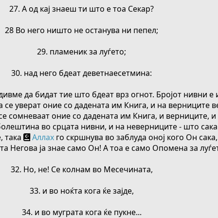
27. А од кај знаеш ти што е тоа Секар?
28 Во него ништо не останува ни пепел;
29. пламеник за луѓето;
30. над него бдеат деветнаесетмина:
дивме да бидат тие што бдеат врз огнот. Бројот нивни е
да се уверат оние со дадената им Книга, и на верниците 
 се сомневаат оние со дадената им Книга, и верниците, и 
болештина во срцата нивни, и на неверниците - што сак
, така
Аллах
го скршнува во заблуда оној кого Он сака,
ата Негова ја знае само Он! А тоа е само Опомена за луѓе
32. Но, не! Се колнам во Месечината,
33. и во ноќта кога ќе зајде,
34. и во муграта кога ќе пукне...