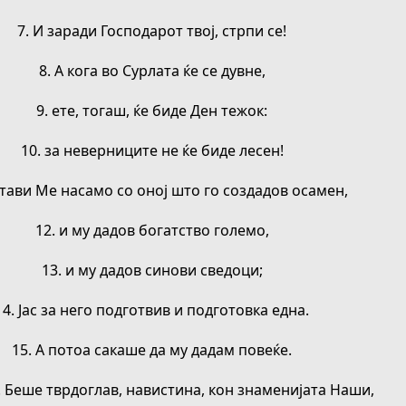
7. И заради Господарот твој, стрпи се!
8. А кога во Сурлата ќе се дувне,
9. ете, тогаш, ќе биде Ден тежок:
10. за неверниците не ќе биде лесен!
стави Ме насамо со оној што го создадов осамен,
12. и му дадов богатство големо,
13. и му дадов синови сведоци;
14. Јас за него подготвив и подготовка една.
15. А потоа сакаше да му дадам повеќе.
е! Беше тврдоглав, навистина, кон знаменијата Наши,