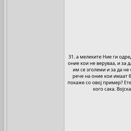
31. а мелеките Ние ги одре
оние кои не веруваа, и за 
им се зголеми и за да не
рече на оние кои имаат 
покаже со овој пример? Ете
кого сака. Војск