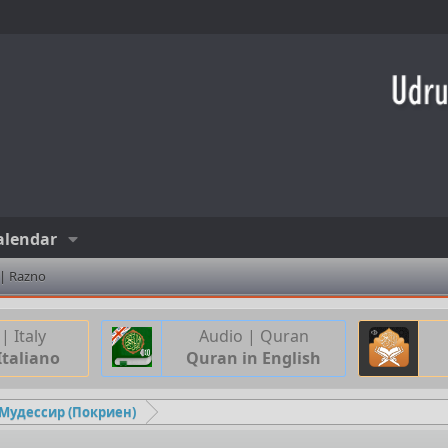
alendar
 | Razno
| Italy
Audio | Quran
Italiano
Quran in English
-Мудессир (Покриен)