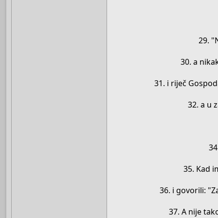
29. "
30. a nika
31. i riječ Gospo
32. a u 
34
35. Kad i
36. i govorili:
37. A nije tak