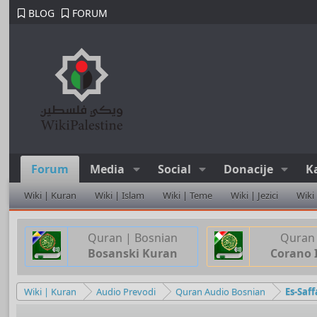
BLOG
FORUM
Forum
Media
Social
Donacije
K
Wiki | Kuran
Wiki | Islam
Wiki | Teme
Wiki | Jezici
Wiki
Quran | Bosnian
Quran 
Bosanski Kuran
Corano 
Wiki | Kuran
Audio Prevodi
Quran Audio Bosnian
Es-Saff