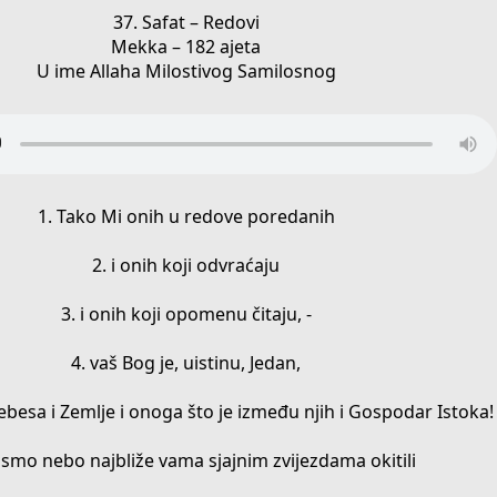
37. Safat – Redovi
Mekka – 182 ajeta
U ime Allaha Milostivog Samilosnog
1. Tako Mi onih u redove poredanih
2. i onih koji odvraćaju
3. i onih koji opomenu čitaju, -
4. vaš Bog je, uistinu, Jedan,
besa i Zemlje i onoga što je između njih i Gospodar Istoka!
 smo nebo najbliže vama sjajnim zvijezdama okitili