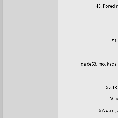
48. Pored n
51.
da će53. mo, kada 
55. I 
"All
57. da ni