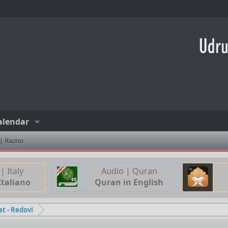
alendar
 | Razno
| Italy
Audio | Quran
Italiano
Quran in English
at - Redovi