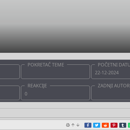
POKRETAČ TEME
POČETNI DAT
Boots
22-12-2024
REAKCIJE
ZADNJI AUTOR
0
Boots
Facebook
Twitter
Reddit
Pinter
T