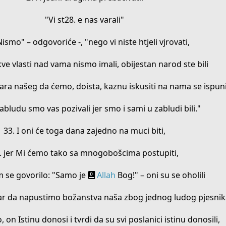
"Vi st28. e nas varali"
Nismo" – odgovoriće -, "nego vi niste htjeli vjrovati,
kve vlasti nad vama nismo imali, obijestan narod ste bili
dara našeg da ćemo, doista, kaznu iskusiti na nama se ispuni
zabludu smo vas pozivali jer smo i sami u zabludi bili."
33. I oni će toga dana zajedno na muci biti,
. jer Mi ćemo tako sa mnogobošcima postupiti,
m se govorilo: "Samo je
Allah
Bog!" – oni su se oholili
 "Zar da napustimo božanstva naša zbog jednog ludog pjesni
o, on Istinu donosi i tvrdi da su svi poslanici istinu donosili,