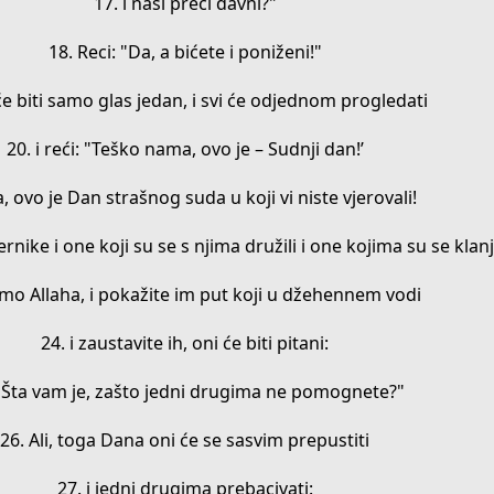
17. i naši preci davni?"
18. Reci: "Da, a bićete i poniženi!"
će biti samo glas jedan, i svi će odjednom progledati
20. i reći: "Teško nama, ovo je – Sudnji dan!’
a, ovo je Dan strašnog suda u koji vi niste vjerovali!
rnike i one koji su se s njima družili i one kojima su se klanj
mo Allaha, i pokažite im put koji u džehennem vodi
24. i zaustavite ih, oni će biti pitani:
"Šta vam je, zašto jedni drugima ne pomognete?"
26. Ali, toga Dana oni će se sasvim prepustiti
27. i jedni drugima prebacivati: