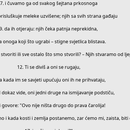
7. i čuvamo ga od svakog šejtana prkosnoga
prisluškuje meleke uzvišene; njih sa svih strana gađaju
9. da ih otjeraju: njih čeka patnja neprekidna,
a onoga koji što ugrabi – stigne svjetlica blistava.
h stvoriti ili sve ostalo što smo stvorili? – Njih stvaramo od lje
12. Ti se diviš a oni se rugaju,
 a kada im se savjeti upućuju oni ih ne prihvataju,
d dokaz vide, oni jedni druge na ismijavanje podstiču,
 i govore: "Ovo nije ništa drugo do prava čarolija!
 i kada kosti i zemlja postanemo, zar ćemo mi, zaista, biti o