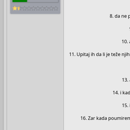
8. da ne 
10. 
11. Upitaj ih da li je teže nji
13.
14. i ka
15.
16. Zar kada poumiremo