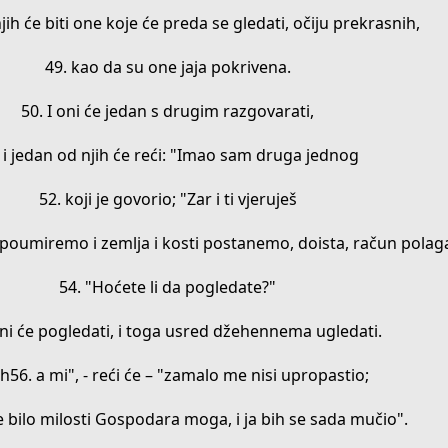
jih će biti one koje će preda se gledati, očiju prekrasnih,
49. kao da su one jaja pokrivena.
50. I oni će jedan s drugim razgovarati,
 i jedan od njih će reći: "Imao sam druga jednog
52. koji je govorio; "Zar i ti vjeruješ
poumiremo i zemlja i kosti postanemo, doista, račun polaga
54. "Hoćete li da pogledate?"
oni će pogledati, i toga usred džehennema ugledati.
ah56. a mi", - reći će – "zamalo me nisi upropastio;
je bilo milosti Gospodara moga, i ja bih se sada mučio".