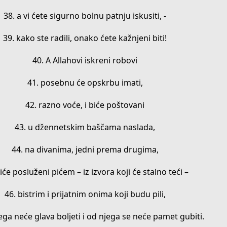
38. a vi ćete sigurno bolnu patnju iskusiti, -
39. kako ste radili, onako ćete kažnjeni biti!
40. A Allahovi iskreni robovi
41. posebnu će opskrbu imati,
42. razno voće, i biće poštovani
43. u džennetskim baščama naslada,
44. na divanima, jedni prema drugima,
iće posluženi pićem – iz izvora koji će stalno teći –
46. bistrim i prijatnim onima koji budu pili,
ega neće glava boljeti i od njega se neće pamet gubiti.