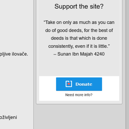
pljive ilovače.
življeni