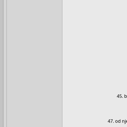
45. b
47. od nj