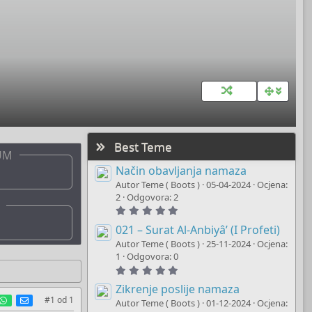
Best Teme
UM
Način obavljanja namaza
Autor Teme ( Boots )
05-04-2024
Ocjena:
2
Odgovora: 2
5
.
0
021 – Surat Al-Anbiyâ’ (I Profeti)
0
Autor Teme ( Boots )
25-11-2024
Ocjena:
s
t
1
Odgovora: 0
a
5
r
.
(
0
Zikrenje poslije namaza
s
0
est
umblr
WhatsApp
E-mail
#1
od
1
)
Autor Teme ( Boots )
01-12-2024
Ocjena:
s