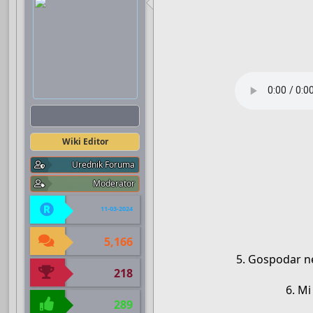
Boots
Wiki Editor
Urednik Foruma
Moderator
11-03-2024
5,166
5. Gospodar ne
218
6. Mi
289