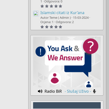
t
1
Odgovora: 0
a
5
r
.
(
0
Islamski citati iz Kur’ana
s
0
)
Autor Teme ( Admin )
15-03-2024
s
t
Ocjena: 1
Odgovora: 2
a
5
r
.
(
0
s
0
)
s
t
a
r
(
s
)
Radio BiR
- Slušaj Uživo -