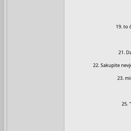
19. to 
21. D
22. Sakupite nevje
23. mi
25. 