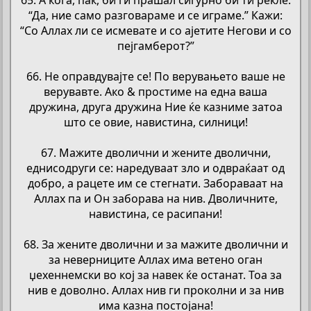
“Да, ние само разговараме и се играме.” Кажи:
“Со Аллах ли се исмевате и со ајетите Негови и со
пејгамберот?”
66. Не оправдувајте се! По верувањето ваше не
верувавте. Ако & простиме на една ваша
дружина, друга дружина Ние ќе казниме затоа
што се овие, навистина, силници!
67. Мажите дволични и жените дволични,
еднисодруги се: наредуваат зло и одвраќаат од
добро, а рацете им се стегнати. Забораваат на
Аллах па и Он заборава на нив. Дволичните,
навистина, се расипани!
68. За жените дволични и за мажите дволични и
за неверниците Аллах има ветено оган
џехеннемски во кој за навек ќе останат. Тоа за
нив е доволно. Аллах нив ги проколни и за нив
има казна постојана!