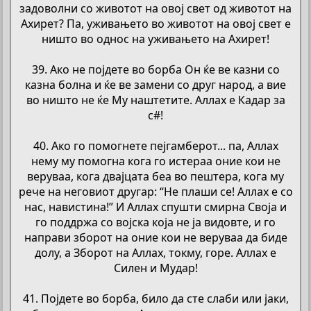
задоволни со животот на овој свет од животот на
Ахирет? Па, уживањето во животот на овој свет е
ништо во однос на уживањето на Ахирет!
39. Ако не појдете во борба Он ќе ве казни со
казна болна и ќе ве замени со друг народ, а вие
во ништо не ќе Му наштетите. Аллах е Кадар за
с#!
40. Ако го помогнете пејгамберот... па, Аллах
нему му помогна кога го истераа оние кои не
веруваа, кога двајцата беа во пештера, кога му
рече на неговиот другар: “Не плаши се! Аллах е со
нас, навистина!” И Аллах спушти смирна Своја и
го поддржа со војска која не ја видовте, и го
направи зборот на оние кои не веруваа да биде
долу, а Зборот на Аллах, токму, горе. Аллах е
Силен и Мудар!
41. Појдете во борба, било да сте слаби или јаки,