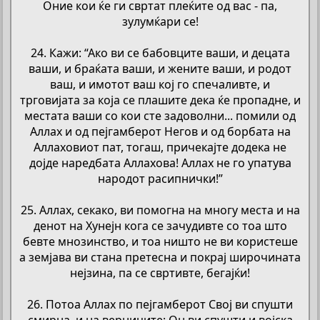
Оние кои ќе ги свртат плеќите од вас - па,
зулумќари се!
24. Кажи: “Ако ви се бабовците ваши, и децата
ваши, и браќата ваши, и жените ваши, и родот
ваш, и имотот ваш кој го спечаливте, и
трговијата за која се плашите дека ќе пропадне, и
местата ваши со кои сте задоволни... помили од
Аллах и од пејгамберот Негов и од борбата на
Аллаховиот пат, тогаш, причекајте додека не
дојде наредбата Аллахова! Аллах не го упатува
народот расипнички!”
25. Аллах, секако, ви помогна на многу места и на
денот на Хунејн кога се зачудивте со тоа што
бевте мнозинство, и тоа ништо не ви користеше
а земјава ви стана претесна и покрај широчината
нејзина, па се свртивте, бегајќи!
26. Потоа Аллах по пејгамберот Свој ви спушти
смирна, и на верниците; Он ви спушти и војска