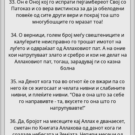
33. Он е Оној кој го испрати пејгамбереот Свој со
Патоказ и со вера вистинска за да ја обелодени
повеќе од сите други вери и покрај тоа што
многубошците го мразат тоа!
34. О верници, голем број меѓу свештениците и
калуѓерите неисправно го трошат имотот на
луѓето и одвраќаат од Аллаховиот пат. А на оние
кои натрупуваат злато и сребро и кои не делат на
Аллаховиот пат, тогаш, зарадувај ги со казна
болна
35. на Денот кога тоа во огнот ќе се вжари па со
него ќе се жигосаат и челата нивни и слабините
нивни, и плеќите нивни. “Ова е она што за себе
го направивте - та, вкусете го она што го
натрупувавте!”
36. Да, бројот на месеците кај Аллах е дванаесет,
сметан по Книгата Аллахова од денот кога ги
создаде небесата и Земјата. Четири месеци од