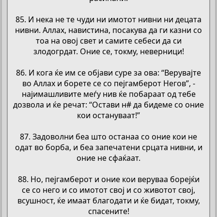
85. И нека не те чуди ни имотот нивни ни децата
нивни. Аллах, навистина, посакува да ги казни со
тоа на овој свет и самите себеси да си
злодогрдат. Оние се, токму, неверници!
86. И кога ќе им се објави суре за ова: “Верувајте
во Аллах и борете се со пејгамберот Негов”, -
најимашливите меѓу нив ќе побараат од тебе
дозвола и ќе речат: “Остави н# да бидеме со оние
кои остануваат!”
87. Задоволни беа што останаа со оние кои не
одат во борба, и беа запечатени срцата нивни, и
оние не сфаќаат.
88. Но, пејгамберот и оние кои веруваа борејќи
се со него и со имотот свој и со животот свој,
всушност, ќе имаат благодати и ќе бидат, токму,
спасените!