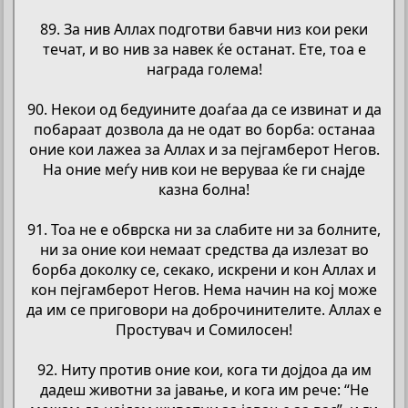
89. За нив Аллах подготви бавчи низ кои реки
течат, и во нив за навек ќе останат. Ете, тоа е
награда голема!
90. Некои од бедуините доаѓаа да се извинат и да
побараат дозвола да не одат во борба: останаа
оние кои лажеа за Аллах и за пејгамберот Негов.
На оние меѓу нив кои не веруваа ќе ги снајде
казна болна!
91. Тоа не е обврска ни за слабите ни за болните,
ни за оние кои немаат средства да излезат во
борба доколку се, секако, искрени и кон Аллах и
кон пејгамберот Негов. Нема начин на кој може
да им се приговори на доброчинителите. Аллах е
Простувач и Сомилосен!
92. Ниту против оние кои, кога ти дојдоа да им
дадеш животни за јавање, и кога им рече: “Не