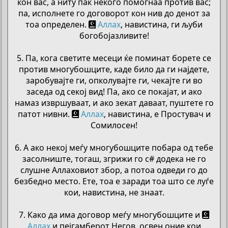
кон вас, а ниту пак некого помогнаа против вас;
па, исполнете го договорот кон нив до денот за
тоа определен.
Аллах
, навистина, ги љуби
богобојазливите!
5. Па, кога светите месеци ќе поминат борете се
против многубошците, каде било да ги најдете,
заробувајте ги, опколувајте ги, чекајте ги во
заседа од секој вид! Па, ако се покајат, и ако
намаз извршуваат, и ако зекат даваат, пуштете го
патот нивни.
Аллах
, навистина, е Простувач и
Сомилосен!
6. А ако некој меѓу многубошците побара од тебе
засолниште, тогаш, згрижи го с# додека не го
слушне Аллаховиот збор, а потоа одведи го до
безбедно место. Ете, тоа е заради тоа што се луѓе
кои, навистина, не знаат.
7. Како да има договор меѓу многубошците и
Аллах
и пејгамберот Негов, освен оние кои