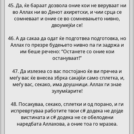
45. Да, ќе бараат дозвола оние кои не веруваат ни
во Аллах ни во Денот ахиретски, и чии срца се
сомневаат и оние се во сомневањето нивно,
двоумејќи се!
46. А да сакаа да одат ќе подготвеа подготовка, но
Аллах го презре будењето нивно па ги задржа и
им беше речено: “Останете со оние кои
остануваат!”
47. Да излезеа со вас постојано ќе ви пречеа и
меѓу вас ќе внесеа збрка сакајќи само сплетка, и,
меѓу вас, секако, има доушници. Аллах ги знае
зулумќарите!
48. Посакуваа, секако, сплетки и од порано, и ги
испревртуваа работите твои с# додека не дојде
вистината и с# додека не се обелодени
наредбата Аллахова, а оние тоа го мразеа.