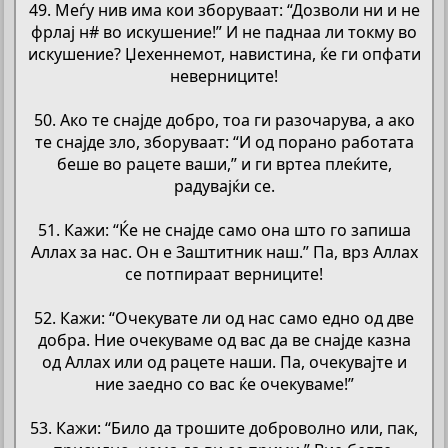
49. Меѓу нив има кои зборуваат: “Дозволи ни и не
фрлај н# во искушение!” И не паднаа ли токму во
искушение? Џехеннемот, навистина, ќе ги опфати
неверниците!
50. Ако те снајде добро, тоа ги разочарува, а ако
те снајде зло, зборуваат: “И од порано работата
беше во рацете ваши,” и ги вртеа плеќите,
радувајќи се.
51. Кажи: “Ќе не снајде само она што го запиша
Аллах за нас. Он е Заштитник наш.” Па, врз Аллах
се потпираат верниците!
52. Кажи: “Очекувате ли од нас само едно од две
добра. Ние очекуваме од вас да ве снајде казна
од Аллах или од рацете наши. Па, очекувајте и
ние заедно со вас ќе очекуваме!”
53. Кажи: “Било да трошите доброволно или, пак,