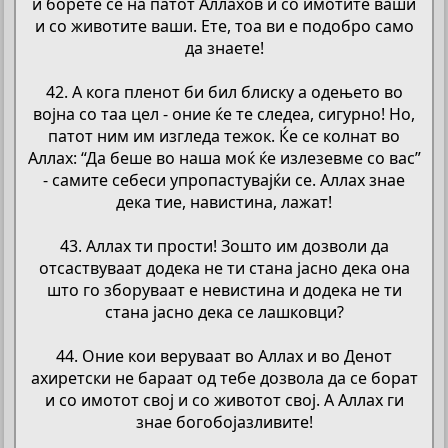
и борете се на патот Аллахов и со имотите ваши
и со животите ваши. Ете, тоа ви е подобро само
да знаете!
42. А кога пленот би бил блиску а одењето во
војна со таа цел - оние ќе те следеа, сигурно! Но,
патот ним им изгледа тежок. Ќе се колнат во
Аллах: “Да беше во наша моќ ќе излезевме со вас”
- самите себеси упропастувајќи се. Аллах знае
дека тие, навистина, лажат!
43. Аллах ти прости! Зошто им дозволи да
отсаствуваат додека не ти стана јасно дека она
што го зборуваат е невистина и додека не ти
стана јасно дека се лашковци?
44. Оние кои веруваат во Аллах и во Денот
ахиретски не бараат од тебе дозвола да се борат
и со имотот свој и со животот свој. А Аллах ги
знае богобојазливите!