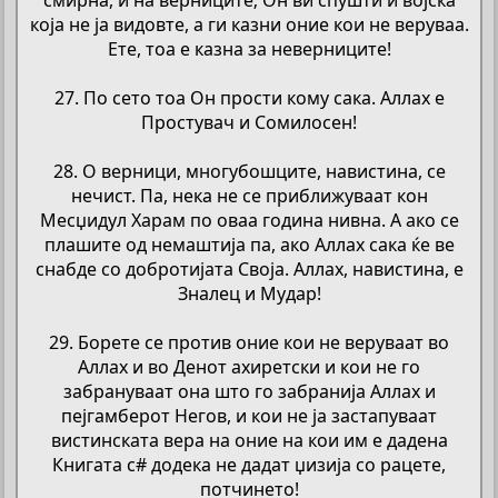
која не ја видовте, а ги казни оние кои не веруваа.
Ете, тоа е казна за неверниците!
27. По сето тоа Он прости кому сака. Аллах е
Простувач и Сомилосен!
28. О верници, многубошците, навистина, се
нечист. Па, нека не се приближуваат кон
Месџидул Харам по оваа година нивна. А ако се
плашите од немаштија па, ако Аллах сака ќе ве
снабде со добротијата Своја. Аллах, навистина, е
Зналец и Мудар!
29. Борете се против оние кои не веруваат во
Аллах и во Денот ахиретски и кои не го
забрануваат она што го забранија Аллах и
пејгамберот Негов, и кои не ја застапуваат
вистинската вера на оние на кои им е дадена
Книгата с# додека не дадат џизија со рацете,
потчинето!