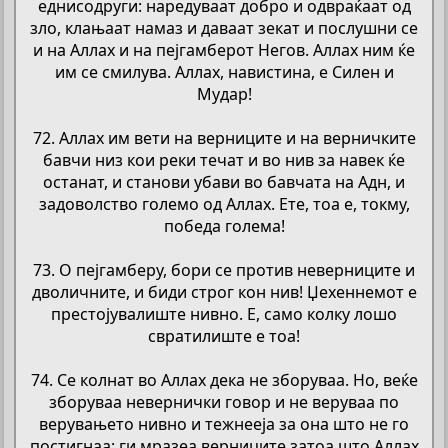
еднисодруги: наредуваат добро и одвраќаат од
зло, клањаат намаз и даваат зекат и послушни се
и на Аллах и на пејгамберот Негов. Аллах ним ќе
им се смилува. Аллах, навистина, е Силен и
Мудар!
72. Аллах им вети на верниците и на верничките
бавчи низ кои реки течат и во нив за навек ќе
останат, и станови убави во бавчата на Адн, и
задоволство големо од Аллах. Ете, тоа е, токму,
победа голема!
73. О пејгамберу, бори се против неверниците и
дволичните, и биди строг кон нив! Џехеннемот е
престојувалиште нивно. Е, само колку лошо
свратилиште е тоа!
74. Се колнат во Аллах дека не зборуваа. Но, веќе
зборуваа невернички говор и не веруваа по
верувањето нивно и тежнееја за она што не го
постигнаа; ги мразеа верниците затоа што Аллах