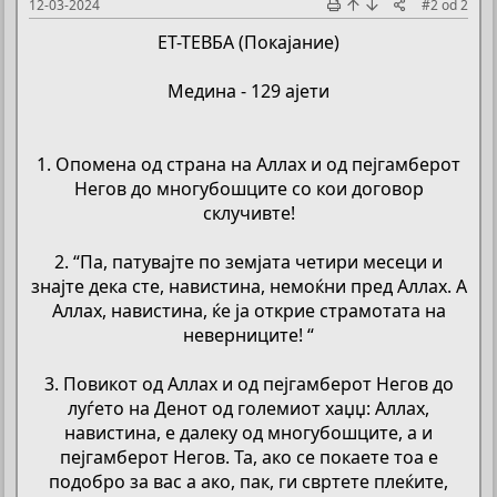
12-03-2024
#2
od
2
ЕТ-ТЕВБА (Покајание)
Медина - 129 ајети
1. Опомена од страна на Аллах и од пејгамберот
Негов до многубошците со кои договор
склучивте!
2. “Па, патувајте по земјата четири месеци и
знајте дека сте, навистина, немоќни пред Аллах. А
Аллах, навистина, ќе ја открие страмотата на
неверниците! “
3. Повикот од Аллах и од пејгамберот Негов до
луѓето на Денот од големиот хаџџ: Аллах,
навистина, е далеку од многубошците, а и
пејгамберот Негов. Та, ако се покаете тоа е
подобро за вас а ако, пак, ги свртете плеќите,