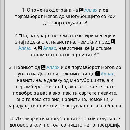
1. Опомена од страна на
Аллах
и од
пејгамберот Негов до многубошците со кои
договор склучивте!
2. “Па, патувајте по земјата четири месеци и
знајте дека сте, навистина, немоќни пред
Аллах
. А
Аллах
, навистина, ќе ја открие
страмотата на неверниците! “
3. Повикот од
Аллах
и од пејгамберот Негов до
луѓето на Денот од големиот хаџџ:
Аллах
,
навистина, е далеку од многубошците, а и
пејгамберот Негов. Та, ако се покаете тоа е
подобро за вас а ако, пак, ги свртете плеќите,
знајте дека сте вие, навистина, немоќни, и
зарадувај ги оние кои не веруваат со казна болна!
4. Изземајќи ги многубошците со кои склучивте
договор а кои, по тоа, со ништо не го прекршија