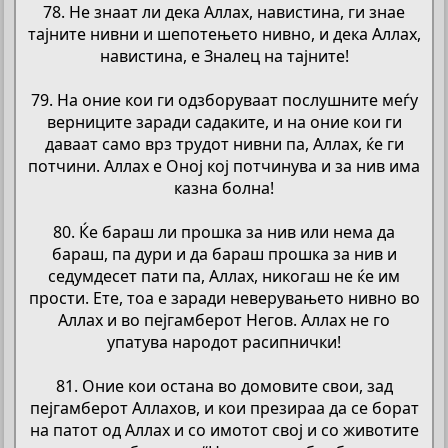
78. Не знаат ли дека Аллах, навистина, ги знае
тајните нивни и шепотењето нивно, и дека Аллах,
навистина, е Зналец на тајните!
79. На оние кои ги одзборуваат послушните меѓу
верниците заради садаките, и на оние кои ги
даваат само врз трудот нивни па, Аллах, ќе ги
потчини. Аллах е Оној кој потчинува и за нив има
казна болна!
80. Ќе бараш ли прошка за нив или нема да
бараш, па дури и да бараш прошка за нив и
седумдесет пати па, Аллах, никогаш не ќе им
прости. Ете, тоа е заради неверувањето нивно во
Аллах и во пејгамберот Негов. Аллах не го
упатува народот расипнички!
81. Оние кои остана во домовите свои, зад
пејгамберот Аллахов, и кои презираа да се борат
на патот од Аллах и со имотот свој и со животите