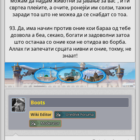
можам да најдам животни за јавање за вас”, и ги
свртеа плеќите, а очите, ронејќи им солзи, тажни
заради тоа што не можеа да се снабдат со тоа.
93. Да, има начин против оние кои бараа од тебе
дозвола а беа, секако, богати и задоволни затоа
што останаа со оние кои не отидоа во борба.
Аллах ги запечати срцата нивни и оние, токму, не
знаат!​
Boots
Wiki Editor
Urednik Foruma
Moderator