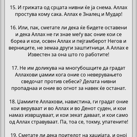
15. И грижата од срцата нивни ќе ја снема. Аллах
простува кому сака. Аллах е Зналец и Мудар!
16. Или, пак, сметате ли дека ќе бидете оставени
и дека Аллах не ги знае меѓу вас оние кои се
бореа и кои, освен Аллах и пејгамберот Негов и
верниците, не земаа други заштитници. А Аллах е
Известен за она што го работите!
17. Не им доликува на многубошците да градат
Аллахови џамии кога оние со неверувањето
сведочат против себеси? Делата нивни
пропаднаа и оние во огнот за навек ќе останат.
18. Џамиите Аллахови, навистина, ги градат оние
кои веруваат и во Аллах и во Денот суден, и кои
намаз извршуваат, и кои зекат даваат, и кои само
од Аллах стравуваат. Па, тоа се, токму, упатените!
19. Сметате ли дека поителот на хаџијата, и оној