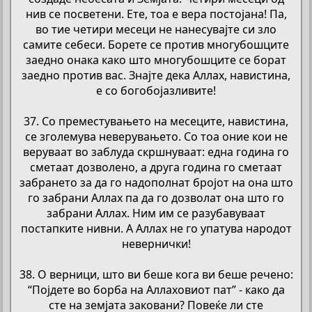
нив се посветени. Ете, тоа е вера постојана! Па,
во тие четири месеци не нанесувајте си зло
самите себеси. Борете се против многубошците
заедно онака како што многубошците се борат
заедно против вас. Знајте дека Аллах, навистина,
е со богобојазливите!
37. Со преместувањето на месеците, навистина,
се зголемува неверувањето. Со тоа оние кои не
веруваат во заблуда скршнуваат: една година го
сметаат дозволено, а друга година го сметаат
забрането за да го надополнат бројот на она што
го забрани Аллах па да го дозволат она што го
забрани Аллах. Ним им се разубавуваат
постапките нивни. А Аллах не го упатува народот
невернички!
38. О верници, што ви беше кога ви беше речено:
“Појдете во борба на Аллаховиот пат” - како да
сте на земјата заковани? Повеќе ли сте