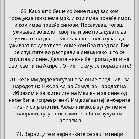
69. Како што беше со оние пред вас кои
поседуваа поголема моќ, и кои имаа повеќе имот,
и кои имаа повеќе синови. Посакуваа, тогаш,
уживање во делот свој, па и вие посакувате да
уживате во делот ваш како што посакуваа да
уживаат во делот свој оние кои беа пред вас. Вие
се спуштате во расправија онака како што се
спуштаа и оние. Делата нивни ќе пропаднат и на
овој свет и на Ахирет. Оние, токму, се поразените!
70. Нели им дојде кажување за оние пред нив - за
народот на Нух, за Ад, за Семуд, за народот на
Ибрахим и за жителите на Медјен и за оние од
населбите испревртени? Им доаѓаа пејгамберите
нивни со јаснотии. Аллах никаков зулум не им
направи, туку оние самите себеси зулум си
направија!
71. Верниците и верничките се заштитници