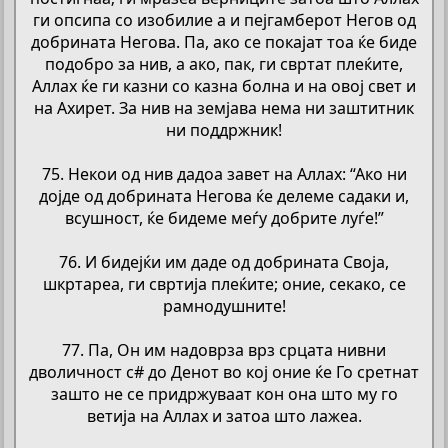
ги опсипа со изобилие а и пејгамберот Негов од
добрината Негова. Па, ако се покајат тоа ќе биде
подобро за нив, а ако, пак, ги свртат плеќите,
Аллах ќе ги казни со казна болна и на овој свет и
на Ахирет. За нив на земјава нема ни заштитник
ни поддржник!
75. Некои од нив дадоа завет на Аллах: “Ако ни
дојде од добрината Негова ќе делеме садаки и,
всушност, ќе бидеме меѓу добрите луѓе!”
76. И бидејќи им даде од добрината Своја,
шкртареа, ги свртија плеќите; оние, секако, се
рамнодушните!
77. Па, Он им надоврза врз срцата нивни
дволичност с# до Денот во кој оние ќе Го сретнат
зашто не се придржуваат кон она што му го
ветија на Аллах и затоа што лажеа.