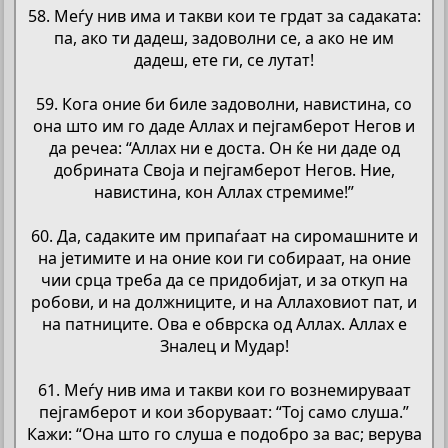
58. Меѓу нив има и такви кои те грдат за садаката:
па, ако ти дадеш, задоволни се, а ако не им
дадеш, ете ги, се лутат!
59. Кога оние би биле задоволни, навистина, со
она што им го даде Аллах и пејгамберот Негов и
да речеа: “Аллах ни е доста. Он ќе ни даде од
добрината Своја и пејгамберот Негов. Ние,
навистина, кон Аллах стремиме!”
60. Да, садаките им припаѓаат на сиромашните и
на јетимите и на оние кои ги собираат, на оние
чии срца треба да се придобијат, и за откуп на
робови, и на должниците, и на Аллаховиот пат, и
на патниците. Ова е обврска од Аллах. Аллах е
Зналец и Мудар!
61. Меѓу нив има и такви кои го вознемируваат
пејгамберот и кои зборуваат: “Тој само слуша.”
Кажи: “Она што го слуша е подобро за вас; верува