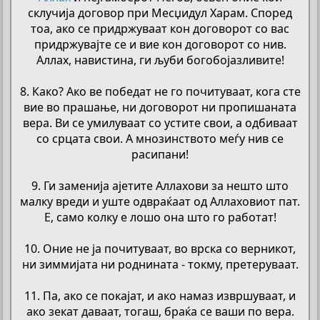
склучија договор при Месџидул Харам. Според
тоа, ако се придржуваат кон договорот со вас
придржувајте се и вие кон договорот со нив.
Аллах, навистина, ги љуби богобојазливите!
8. Како? Ако ве победат не го почитуваат, кога сте
вие во прашање, ни договорот ни пропишаната
вера. Ви се умилуваат со устите свои, а одбиваат
со срцата свои. А мнозинството меѓу нив се
расипани!
9. Ги заменија ајетите Аллахови за нешто што
малку вреди и уште одвраќаат од Аллаховиот пат.
Е, само колку е лошо она што го работат!
10. Оние не ја почитуваат, во врска со верникот,
ни зиммијата ни роднината - токму, претеруваат.
11. Па, ако се покајат, и ако намаз извршуваат, и
ако зекат даваат, тогаш, браќа се ваши по вера.