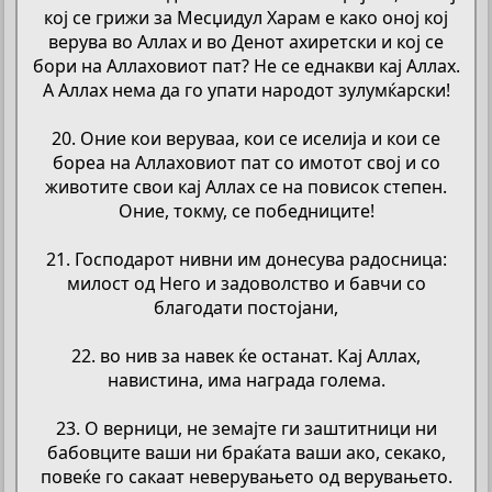
кој се грижи за Месџидул Харам е како оној кој
верува во Аллах и во Денот ахиретски и кој се
бори на Аллаховиот пат? Не се еднакви кај Аллах.
А Аллах нема да го упати народот зулумќарски!
20. Оние кои веруваа, кои се иселија и кои се
бореа на Аллаховиот пат со имотот свој и со
животите свои кај Аллах се на повисок степен.
Оние, токму, се победниците!
21. Господарот нивни им донесува радосница:
милост од Него и задоволство и бавчи со
благодати постојани,
22. во нив за навек ќе останат. Кај Аллах,
навистина, има награда голема.
23. О верници, не земајте ги заштитници ни
бабовците ваши ни браќата ваши ако, секако,
повеќе го сакаат неверувањето од верувањето.