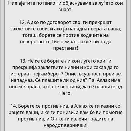
Ние ајетите потенко ги објаснуваме за луѓето кои
знаат!
12. А ако по договорот свој ги прекршат
заклетвите свои, и ако ја нападнат верата ваша,
тогаш, борете се против водачите на
неверството. Тие немаат заклетви за да
престанат!
13. Не ќе се борите ли кон луѓето кои ги
прекршија заклетвите нивни и кои сакаа да го
истераат пејгамберот? Оние, всушност, први ве
нападнаа. Се плашите ли од нив? Па, Аллах има
повеќе право, ако сте верници, да се плашите од
Него!
14. Борете се против нив, а Аллах ќе ги казни со
рацете ваши, и ќе ги понизи, а вам ќе ви помогне
против нив, и Он ќе ги излечи градите на
народот вернички!