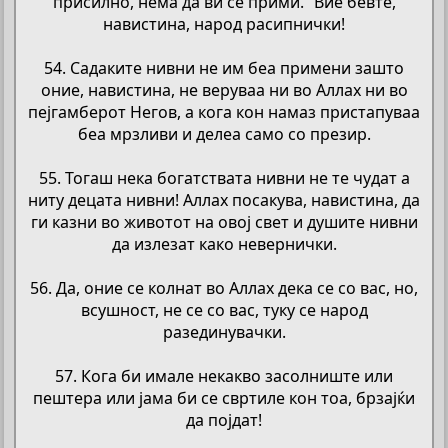
присилно, нема да ви се прими.” Вие бевте,
навистина, народ расипнички!
54. Садаките нивни не им беа примени зашто
оние, навистина, не веруваа ни во Аллах ни во
пејгамберот Негов, а кога кон намаз пристапуваа
беа мрзливи и делеа само со презир.
55. Тогаш нека богатствата нивни не те чудат а
ниту децата нивни! Аллах посакува, навистина, да
ги казни во животот на овој свет и душите нивни
да излезат како невернички.
56. Да, оние се колнат во Аллах дека се со вас, но,
всушност, не се со вас, туку се народ
разединувачки.
57. Кога би имале некакво засолниште или
пештера или јама би се свртиле кон тоа, брзајќи
да појдат!