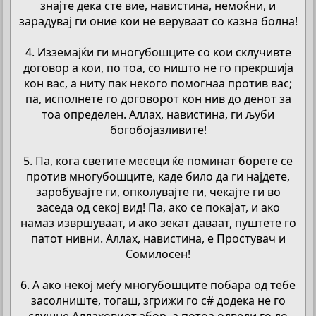
знајте дека сте вие, навистина, немоќни, и
зарадувај ги оние кои не веруваат со казна болна!
4. Изземајќи ги многубошците со кои склучивте
договор а кои, по тоа, со ништо не го прекршија
кон вас, а ниту пак некого помогнаа против вас;
па, исполнете го договорот кон нив до денот за
тоа определен. Аллах, навистина, ги љуби
богобојазливите!
5. Па, кога светите месеци ќе поминат борете се
против многубошците, каде било да ги најдете,
заробувајте ги, опколувајте ги, чекајте ги во
заседа од секој вид! Па, ако се покајат, и ако
намаз извршуваат, и ако зекат даваат, пуштете го
патот нивни. Аллах, навистина, е Простувач и
Сомилосен!
6. А ако некој меѓу многубошците побара од тебе
засолниште, тогаш, згрижи го с# додека не го