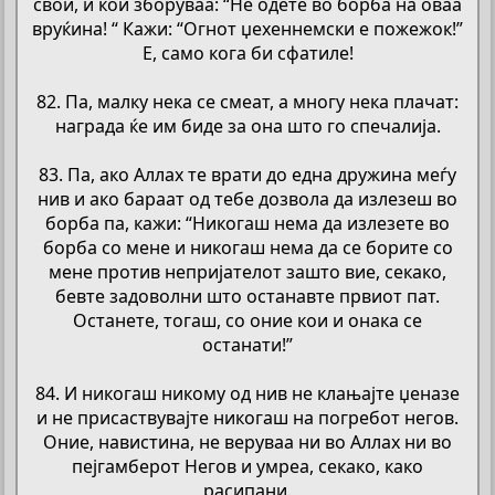
свои, и кои зборуваа: “Не одете во борба на оваа
вруќина! “ Кажи: “Огнот џехеннемски е пожежок!”
Е, само кога би сфатиле!
82. Па, малку нека се смеат, а многу нека плачат:
награда ќе им биде за она што го спечалија.
83. Па, ако Аллах те врати до една дружина меѓу
нив и ако бараат од тебе дозвола да излезеш во
борба па, кажи: “Никогаш нема да излезете во
борба со мене и никогаш нема да се борите со
мене против непријателот зашто вие, секако,
бевте задоволни што останавте првиот пат.
Останете, тогаш, со оние кои и онака се
останати!”
84. И никогаш никому од нив не клањајте џеназе
и не присаствувајте никогаш на погребот негов.
Оние, навистина, не веруваа ни во Аллах ни во
пејгамберот Негов и умреа, секако, како
расипани.