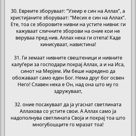
30. Евреите зборуваат: “Узеир е син на Аллах”, а
христијаните зборуваат: “Месих е син на Аллах”.
Ете, тоа се зборовите нивни на устите нивни: ги
кажуваат сличните зборови на оние кои не
веруваа пред нив. Аллах нека ги отепа! Каде
кинисуваат, навистина!
31. Ги земаат нивните свештеници и нивните
калуѓери за господари покрај Аллах, а и на Иса,
синот на Мерјем. Им беше наредено да
обожаваат само еден Бог. Нема друг бог освен
Него! Славен нека е Он, над она што му го
здружуваат,
32. оние посакуваат да ја угаснат светлината
Аллахова со устите свои. А Аллах само ја
надополнува светлината Своја и покрај тоа што
многубошците го мразат тоа!