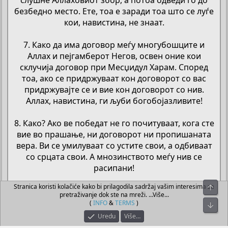
слушне Аллаховиот збор, а потоа одведи го до
безбедно место. Ете, тоа е заради тоа што се луѓе
кои, навистина, не знаат.
7. Како да има договор меѓу многубошците и
Аллах и пејгамберот Негов, освен оние кои
склучија договор при Месџидул Харам. Според
тоа, ако се придржуваат кон договорот со вас
придржувајте се и вие кон договорот со нив.
Аллах, навистина, ги љуби богобојазливите!
8. Како? Ако ве победат не го почитуваат, кога сте
вие во прашање, ни договорот ни пропишаната
вера. Ви се умилуваат со устите свои, а одбиваат
со срцата свои. А мнозинството меѓу нив се
расипани!
Stranica koristi kolačiće kako bi prilagodila sadržaj vašim interesima za
Top
9. Ги заменија ајетите Аллахови за нешто што
pretraživanje dok ste na mreži. ...Više...
малку вреди и уште одвраќаат од Аллаховиот пат.
(
INFO
&
TERMS
)
Bot
Е, само колку е лошо она што го работат!
Uredu
Više…