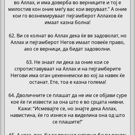
во Аллах, и има доверба во верниците и тој е
милостив кон оние меѓу вас кои веруваат.” А оние
кои го вознемируваат пејгамберот Аллахов ќе
имаат казна болна!
62. Ви се колнат во Аллах дека ќе ве задоволат, но
Аллах и пејгамберот Негов имаат повеќе право,
ако се верници, да бидат задоволни.
63. Не знаат ли дека за оние кои се
спротиставуваат на Аллах и на пејгамберите
Негови има оган џехеннемски во кој за навек ќе
останат. Ете, тоа е казна голема!
64. Дволичните се плашат да не им се објави суре
кое ќе ги извести за она што е во срцата нивни.
Кажи: “Исмевајте се, но знајте дека Аллах,
навистина, ќе го изнесе на виделина она од што
се плашите!”
65. А кога, пак, би ги прашал сигурно би ти рекле: