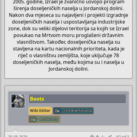
2005. godine, Izrael je zvanično usvojio program
širenja doseljeničkih naselja u Jordanskoj dolini.
Nakon dva mjeseca su najavljeni i projekti izgradnje
doseljeničkih naselja i uspostavljanja industrijske
zone, dok su veliki dijelovi teritorija sa kojih se Izrael
povukao na Mrtvom moru proglašeni državnim
vlasništvom. Također, doseljenička naselja su
stavljena na kartu nacionalnih prioriteta, kada je
riječ o vlasništvu zemljišta, koje uključuje 78
doseljeničkih naselja, među kojima su i naselja u
Jordanskoj dolini.​
Boots
Wiki Editor
Urednik Foruma
Moderator
25-05-2025
#2
od
3