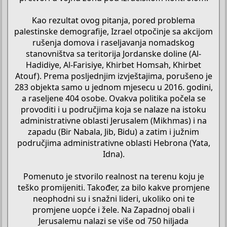
Kao rezultat ovog pitanja, pored problema
palestinske demografije, Izrael otpočinje sa akcijom
rušenja domova i raseljavanja nomadskog
stanovništva sa teritorija Jordanske doline (Al-
Hadidiye, Al-Farisiye, Khirbet Homsah, Khirbet
Atouf). Prema posljednjim izvještajima, porušeno je
283 objekta samo u jednom mjesecu u 2016. godini,
a raseljene 404 osobe. Ovakva politika počela se
provoditi i u područjima koja se nalaze na istoku
administrativne oblasti Jerusalem (Mikhmas) i na
zapadu (Bir Nabala, Jib, Bidu) a zatim i južnim
područjima administrativne oblasti Hebrona (Yata,
Idna).
Pomenuto je stvorilo realnost na terenu koju je
teško promijeniti. Također, za bilo kakve promjene
neophodni su i snažni lideri, ukoliko oni te
promjene uopće i žele. Na Zapadnoj obali i
Jerusalemu nalazi se više od 750 hiljada