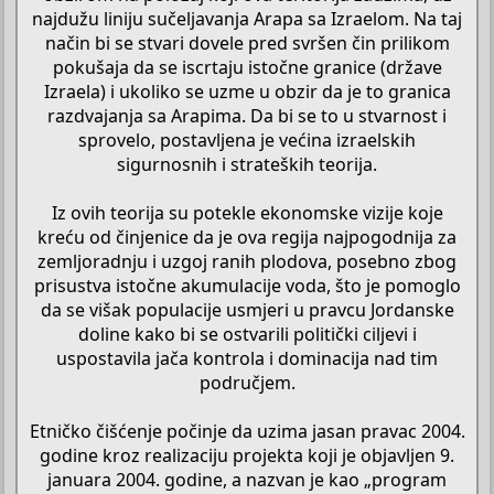
najdužu liniju sučeljavanja Arapa sa Izraelom. Na taj
način bi se stvari dovele pred svršen čin prilikom
pokušaja da se iscrtaju istočne granice (države
Izraela) i ukoliko se uzme u obzir da je to granica
razdvajanja sa Arapima. Da bi se to u stvarnost i
sprovelo, postavljena je većina izraelskih
sigurnosnih i strateških teorija.
Iz ovih teorija su potekle ekonomske vizije koje
kreću od činjenice da je ova regija najpogodnija za
zemljoradnju i uzgoj ranih plodova, posebno zbog
prisustva istočne akumulacije voda, što je pomoglo
da se višak populacije usmjeri u pravcu Jordanske
doline kako bi se ostvarili politički ciljevi i
uspostavila jača kontrola i dominacija nad tim
područjem.
Etničko čišćenje počinje da uzima jasan pravac 2004.
godine kroz realizaciju projekta koji je objavljen 9.
januara 2004. godine, a nazvan je kao „program