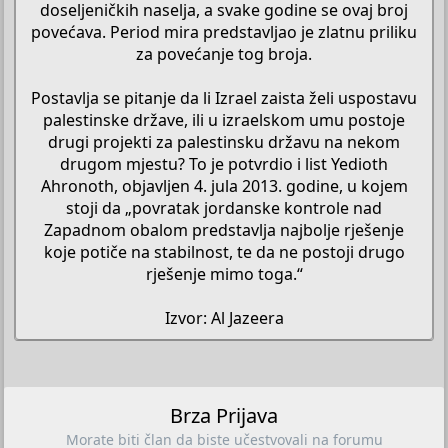
doseljeničkih naselja, a svake godine se ovaj broj
povećava. Period mira predstavljao je zlatnu priliku
za povećanje tog broja.
Postavlja se pitanje da li Izrael zaista želi uspostavu
palestinske države, ili u izraelskom umu postoje
drugi projekti za palestinsku državu na nekom
drugom mjestu? To je potvrdio i list Yedioth
Ahronoth, objavljen 4. jula 2013. godine, u kojem
stoji da „povratak jordanske kontrole nad
Zapadnom obalom predstavlja najbolje rješenje
koje potiče na stabilnost, te da ne postoji drugo
rješenje mimo toga.“
Izvor: Al Jazeera​
Brza Prijava
Morate biti član da biste učestvovali na forumu