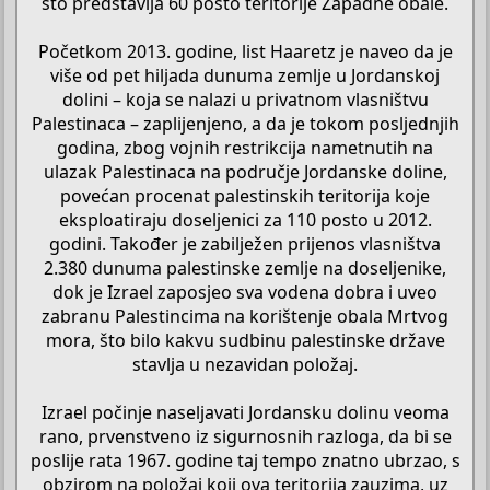
što predstavlja 60 posto teritorije Zapadne obale.
Početkom 2013. godine, list Haaretz je naveo da je
više od pet hiljada dunuma zemlje u Jordanskoj
dolini – koja se nalazi u privatnom vlasništvu
Palestinaca – zaplijenjeno, a da je tokom posljednjih
godina, zbog vojnih restrikcija nametnutih na
ulazak Palestinaca na područje Jordanske doline,
povećan procenat palestinskih teritorija koje
eksploatiraju doseljenici za 110 posto u 2012.
godini. Također je zabilježen prijenos vlasništva
2.380 dunuma palestinske zemlje na doseljenike,
dok je Izrael zaposjeo sva vodena dobra i uveo
zabranu Palestincima na korištenje obala Mrtvog
mora, što bilo kakvu sudbinu palestinske države
stavlja u nezavidan položaj.
Izrael počinje naseljavati Jordansku dolinu veoma
rano, prvenstveno iz sigurnosnih razloga, da bi se
poslije rata 1967. godine taj tempo znatno ubrzao, s
obzirom na položaj koji ova teritorija zauzima, uz