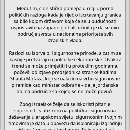
Međutim, cionistička pohlepa u regiji, pored
političkih razloga kada je riječ o iscrtavanju granica
sa bilo kojom državom koja će se u budućnosti
uspostaviti na Zapadnoj obali, učinila je da se ovo
područje svrsta u nacionalne prioritete svih
izraelskih vlada.
Razlozi su isprva bili sigurnosne prirode, a zatim se
kasnije pretvaraju u političke i ekonomske. Ovakav
trend se može primjetiti i u proteklim godinama,
počevši od izjave predsjednika stranke Kadima
Shaula Mofaza, koji se nalazio na vrhu sigurnosne
piramide kao ministar odbrane – da je Jordanska
dolina područje sa kojeg se ne može povući.
Zbog izraelske želje da se iskoristi pitanje
sigurnosti, s obzirom na politička i sigurnosna
dešavanja u arapskom svijetu, sigurnosnim i vojnim
timovima je dato u obavezu da isplaniraju izgradnju
zida duž granice s Jordanom. To je potvrdio i