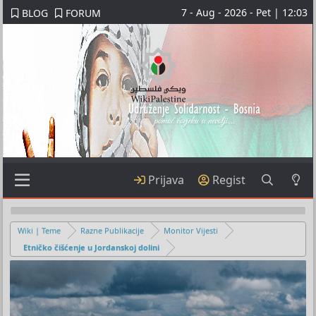
7 - Aug - 2026 - Pet | 12:03
BLOG
FORUM
Prijava
Regist
Wiki | Teme
Razne Publikacije
Monitor Vijesti
Etničko čišćenje u Jordanskoj dolini