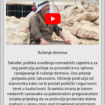
Rušenje domova
Također, politika izvođenja nomadskih zajednica sa
tog područja počinje se provoditi kroz njihovo
raseljavanje ili rušenje domova. Ovo pitanje
potpada pod, takozvano, čišćenje područja od
stanovnika kako ne bi postali politički i sigurnosni
teret u budućnosti. Izraelska strana je tokom
nedavnih sastanaka sa palestinskim pregovaračem
iznijela prijedlog da se područje Jordanske doline
pretvori u vojnu zonu pod izraelskom kontrolom.