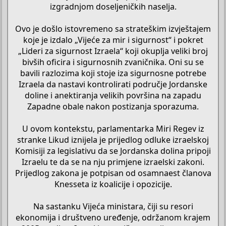
izgradnjom doseljeničkih naselja.
Ovo je došlo istovremeno sa strateškim izvještajem
koje je izdalo „Vijeće za mir i sigurnost“ i pokret
„Lideri za sigurnost Izraela“ koji okuplja veliki broj
bivših oficira i sigurnosnih zvaničnika. Oni su se
bavili razlozima koji stoje iza sigurnosne potrebe
Izraela da nastavi kontrolirati područje Jordanske
doline i anektiranja velikih površina na zapadu
Zapadne obale nakon postizanja sporazuma.
U ovom kontekstu, parlamentarka Miri Regev iz
stranke Likud iznijela je prijedlog odluke izraelskoj
Komisiji za legislativu da se Jordanska dolina pripoji
Izraelu te da se na nju primjene izraelski zakoni.
Prijedlog zakona je potpisan od osamnaest članova
Knesseta iz koalicije i opozicije.
Na sastanku Vijeća ministara, čiji su resori
ekonomija i društveno uređenje, održanom krajem