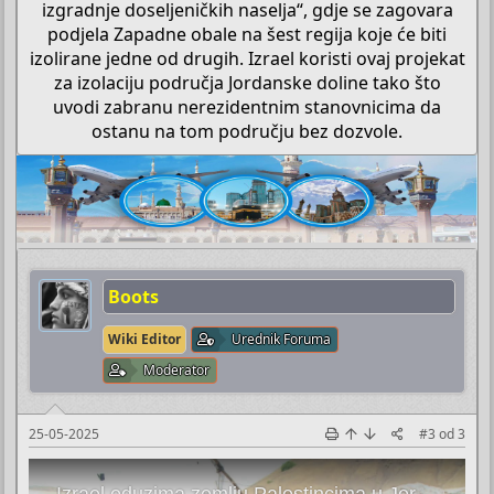
izgradnje doseljeničkih naselja“, gdje se zagovara
podjela Zapadne obale na šest regija koje će biti
izolirane jedne od drugih. Izrael koristi ovaj projekat
za izolaciju područja Jordanske doline tako što
uvodi zabranu nerezidentnim stanovnicima da
ostanu na tom području bez dozvole.​
Boots
Wiki Editor
Urednik Foruma
Moderator
25-05-2025
#3
od
3