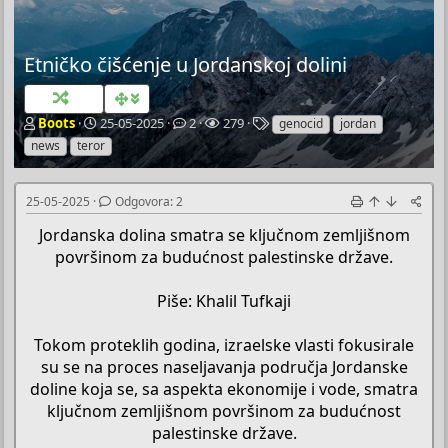
Etničko čišćenje u Jordanskoj dolini
P
P
O
P
O
Boots
25-05-2025
2
279
genocid
jordan
o
o
d
r
z
news
teror
k
č
g
e
n
r
e
o
g
a
e
t
v
l
k
25-05-2025
Odgovora: 2
t
n
o
e
e
a
i
r
d
Jordanska dolina smatra se ključnom zemljišnom
č
d
a
a
površinom za budućnost palestinske države.
T
a
e
t
Piše: Khalil Tufkaji
m
u
e
m
Tokom proteklih godina, izraelske vlasti fokusirale
su se na proces naseljavanja područja Jordanske
doline koja se, sa aspekta ekonomije i vode, smatra
ključnom zemljišnom površinom za budućnost
palestinske države.