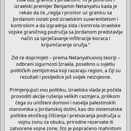
izraelski premijer Benjamin Netanyahu kada je
rekao da će „regija i prostor uz granicu sa
Jordanom ostati pod izraelskim suverenitetom i
kontrolom a da izgradnja zida i kontrola izraelske
vojske graničnog područja sa Jordanom predstavlja
način za sprječavanje infiltracije boraca i
krijumčarenje oružja.“
Zid će doprinijeti – prema Netanyahuovoj teoriji –
odbrani sigurnosti Izraela, posebno u svjetlu
političkih zemljotresa koji razaraju region, a čiji su
rezultati i posljedice još uvijek neizvjesne.
Primjenjujući ovu politiku, izraelska vlada je počela
provoditi akcije rušenja velikih razmjera, prilikom
čega su uništeni domovi i naselja palestinskih
stanovnika u Jordanskoj dolini, kao dio sistematske
politike etničkog čišćenja i pretvaranja područja u
vojnu zonu za obuku, prirodne rezervate ili
zatvorene vojne zone, što je popraćeno mahnitom