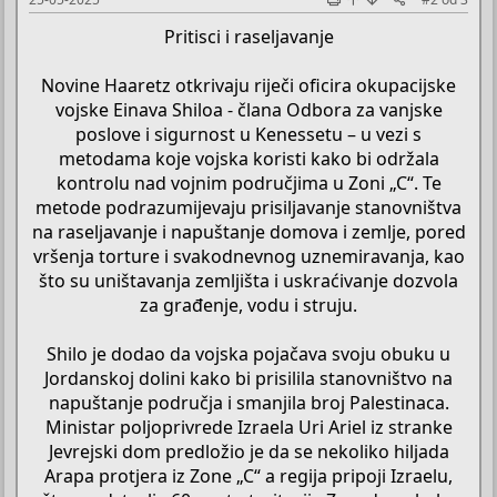
Pritisci i raseljavanje
Novine Haaretz otkrivaju riječi oficira okupacijske
vojske Einava Shiloa - člana Odbora za vanjske
poslove i sigurnost u Kenessetu – u vezi s
metodama koje vojska koristi kako bi održala
kontrolu nad vojnim područjima u Zoni „C“. Te
metode podrazumijevaju prisiljavanje stanovništva
na raseljavanje i napuštanje domova i zemlje, pored
vršenja torture i svakodnevnog uznemiravanja, kao
što su uništavanja zemljišta i uskraćivanje dozvola
za građenje, vodu i struju.
Shilo je dodao da vojska pojačava svoju obuku u
Jordanskoj dolini kako bi prisilila stanovništvo na
napuštanje područja i smanjila broj Palestinaca.
Ministar poljoprivrede Izraela Uri Ariel iz stranke
Jevrejski dom predložio je da se nekoliko hiljada
Arapa protjera iz Zone „C“ a regija pripoji Izraelu,