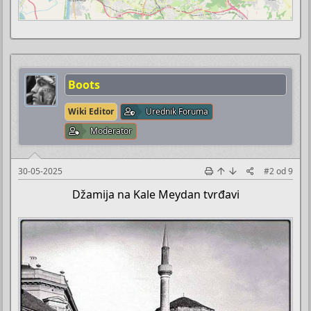
Boots
Wiki Editor
Urednik Foruma
Moderator
30-05-2025
#2
od
9
Džamija na Kale Meydan tvrđavi