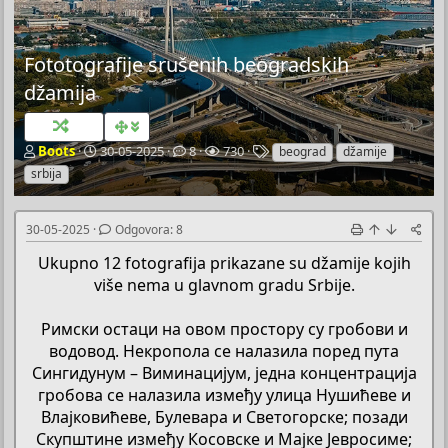
Fototografije srušenih beogradskih
džamija
P
P
O
P
O
Boots
30-05-2025
8
730
beograd
džamije
o
o
d
r
z
srbija
k
č
g
e
n
r
e
o
g
a
e
t
v
l
k
30-05-2025
Odgovora: 8
t
n
o
e
e
a
i
r
d
Ukupno 12 fotografija prikazane su džamije kojih
č
d
a
a
više nema u glavnom gradu Srbije.
T
a
e
t
Римски остаци на овом простору су гробови и
m
u
e
m
водовод. Некропола се налазила поред пута
Сингидунум – Виминацијум, једна концентрација
гробова се налазила између улица Нушићеве и
Влајковићеве, Булевара и Светогорске; позади
Скупштине између Косовске и Мајке Јевросиме;