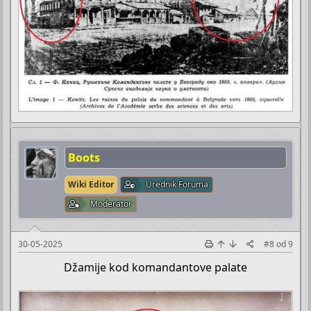
Boots
Wiki Editor
Urednik Foruma
Moderator
30-05-2025
#8
od
9
Džamije kod komandantove palate