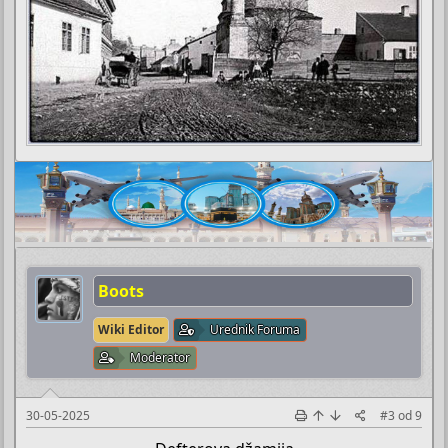
Boots
Wiki Editor
Urednik Foruma
Moderator
30-05-2025
#3
od
9