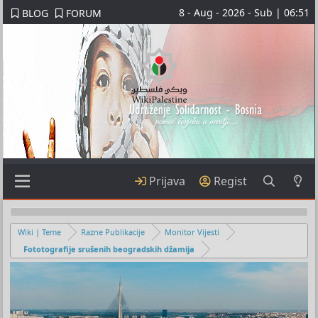
8 - Aug - 2026 - Sub | 06:51
BLOG
FORUM
Prijava
Regist
Wiki | Teme
Razne Publikacije
Monitor Vijesti
Fototografije srušenih beogradskih džamija