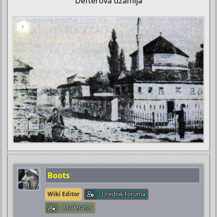
Defterova džamija
Boots
Wiki Editor
Urednik Foruma
Moderator