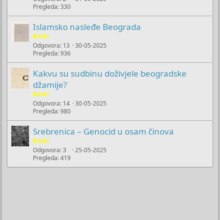
Pregleda
330
Islamsko nasleđe Beograda
Boots
Odgovora
13
30-05-2025
Pregleda
936
Kakvu su sudbinu doživjele beogradske
džamije?
Boots
Odgovora
14
30-05-2025
Pregleda
980
Srebrenica – Genocid u osam činova
Boots
Odgovora
3
25-05-2025
Pregleda
419