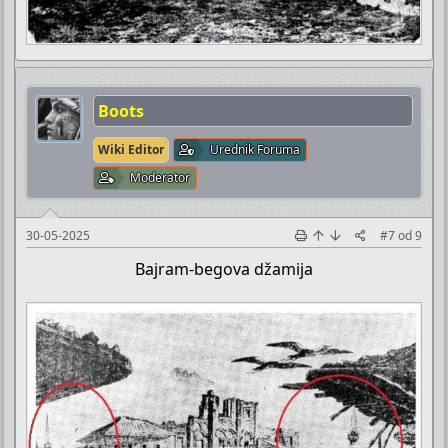
Boots
Wiki Editor
Urednik Foruma
Moderator
30-05-2025
#7
od
9
Bajram-begova džamija