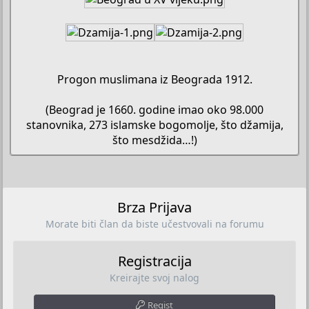
Progon muslimana iz Beograda 1912.
(Beograd je 1660. godine imao oko 98.000
stanovnika, 273 islamske bogomolje, što džamija,
što mesdžida…!)​
Brza Prijava
Morate biti član da biste učestvovali na forumu
Registracija
Kreirajte svoj nalog
Regist