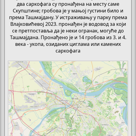
два саркофага су пронађена на месту саме
Скупштине; гробова је у мањој густини било и
према Ташмајдану. У истраживању у парку према
Влајковићевој 2023. пронађен је водовод за који
се претпоставља да је неки огранак, могуће до
Ташмајдана. Пронађено је и 14 гробова из 3. и 4.
века - укопа, озиданих циглама или камених
саркофага