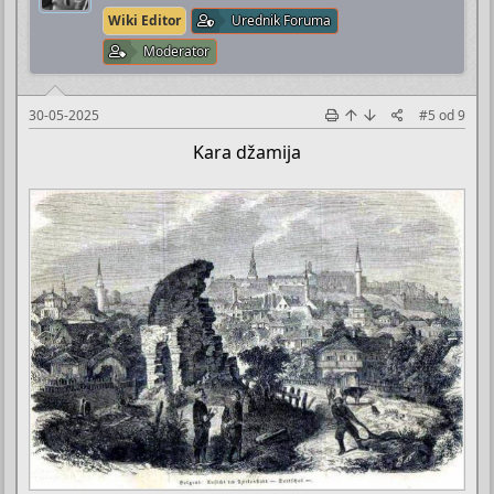
Wiki Editor
Urednik Foruma
Moderator
30-05-2025
#5
od
9
Kara džamija