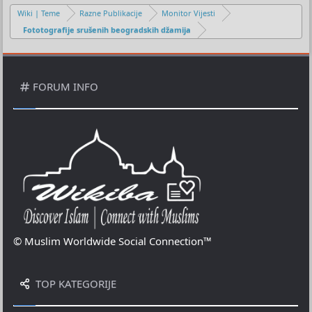
Wiki | Teme
Razne Publikacije
Monitor Vijesti
Fototografije srušenih beogradskih džamija
FORUM INFO
© Muslim Worldwide Social Connection™
TOP KATEGORIJE