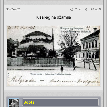
30-05-2025
#4
od
9
Kizal-agina džamija
Boots