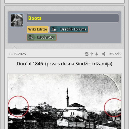
Boots
Wiki Editor
Urednik Foruma
Moderator
30-05-2025
#6
od
9
Dorćol 1846. (prva s desna Sindžirli džamija)