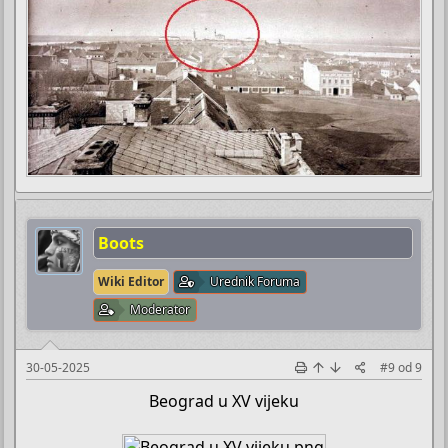
Boots
Wiki Editor
Urednik Foruma
Moderator
30-05-2025
#9
od
9
Beograd u XV vijeku