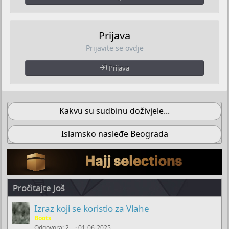
Prijava
Prijavite se ovdje
Prijava
Kakvu su sudbinu doživjele...
Islamsko nasleđe Beograda
Pročitajte Još
Izraz koji se koristio za Vlahe
Boots
Odgovora
2
01-06-2025