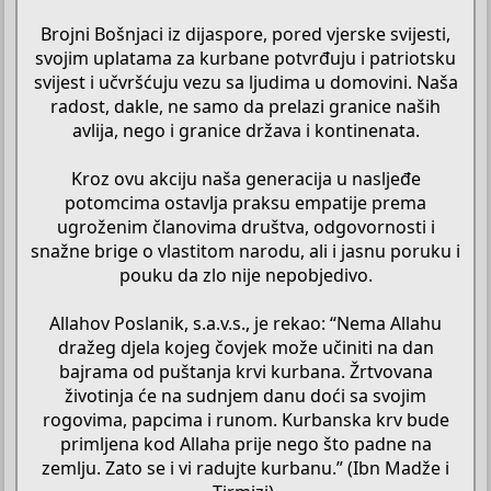
Brojni Bošnjaci iz dijaspore, pored vjerske svijesti,
svojim uplatama za kurbane potvrđuju i patriotsku
svijest i učvršćuju vezu sa ljudima u domovini. Naša
radost, dakle, ne samo da prelazi granice naših
avlija, nego i granice država i kontinenata.
Kroz ovu akciju naša generacija u nasljeđe
potomcima ostavlja praksu empatije prema
ugroženim članovima društva, odgovornosti i
snažne brige o vlastitom narodu, ali i jasnu poruku i
pouku da zlo nije nepobjedivo.
Allahov Poslanik, s.a.v.s., je rekao: “Nema Allahu
dražeg djela kojeg čovjek može učiniti na dan
bajrama od puštanja krvi kurbana. Žrtvovana
životinja će na sudnjem danu doći sa svojim
rogovima, papcima i runom. Kurbanska krv bude
primljena kod Allaha prije nego što padne na
zemlju. Zato se i vi radujte kurbanu.” (Ibn Madže i