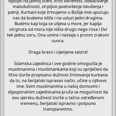
ispoljiti na javnoj sceni, kroz iskrenost, odbacivanje
malodušnosti, strpljivo podnošenje iskušenja i
patnji. Kurbani koje žrtvujemo u Božije ime upućuju
nas da budemo bliže i na usluzi jedni drugima.
Budimo kap koja se ulijeva u more, jer kaplja
otrgnuta od mora nije ništa drugo nego rosa i živi
tek jednu zoru. Ona umire i nestaje s prvom zrakom
sunca.
Draga braćo i cijenjene sestre!
Islamska zajednica i ove godine omogućila je
muslimanima i muslimankama koji su spriječeni da
lično izvrše propisanu dužnost žrtvovanja kurbana
da to, na šerijatski ispravan način, učine u njihovo
ime. Svim muslimanima u našoj domovini i
dijasporalnim zajednicama pruža se mogućnost da
ovu vjersku dužnost izvrše u tačno određenom
vremenu, šerijatski ispravno i potpuno
transparentno.