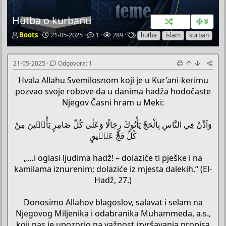
Hutba o kurbanu
P
P
O
P
O
Boots
21-05-2025
1
289
hutba
islam
kurban
o
o
d
r
z
k
č
g
e
n
r
e
o
g
a
21-05-2025
Odgovora: 1
e
t
v
l
k
Hvala Allahu Svemilosnom koji je u Kur’ani-kerimu
t
n
o
e
e
a
i
r
d
pozvao svoje robove da u danima hadža hodočaste
č
d
a
a
Njegov Časni hram u Meki:
T
a
e
t
وَاَذِّنْ فِي النَّاسِ بِالْحَجِّ يَأْتُوكَ رِجَالًا وَعَلٰى كُلِّ ضَامِرٍ يَأْت۪ينَ مِنْ
m
u
e
m
كُلِّ فَجٍّ عَم۪يقٍ
„…i oglasi ljudima hadž! – dolaziće ti pješke i na
kamilama iznurenim; dolaziće iz mjesta dalekih.“ (El-
Hadž, 27.)
Donosimo Allahov blagoslov, salavat i selam na
Njegovog Miljenika i odabranika Muhammeda, a.s.,
koji nas je upozorio na važnost izvršavanja propisa