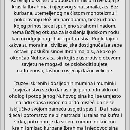
Razvijajmo svijest o dubokom smislu žrtve koja je
krasila Ibrahima, i njegovog sina Ismaila, a.s. Bez
kurbana, utemeljenog na čistom monoteizmu i
pokoravanju Božijim naredbama, bez kurbana
kojeg prinosi srce ispunjeno strahom i nadom,
nema Božijeg otkupa za iskušenja ljudskom rodu
kao ni odgojenog i hairli potomstva. Pogledajmo
kakva su moralna i civilizacijska dostignuća iza sebe
ostavili poslušni sinovi Ibrahima, a.s., a kako je
okončao Nuhov, a.s., sin koji se usprotivio očevom
savjetu ne mogavši se osloboditi sujete,
nadmenosti, taštine i osjećaja lažne veličine.
Izuzev iskrenih i dosljednih mumina i muminki
čovječanstvo se do danas nije puno odmaklo od
oholog i potopljenog Nuhovog sina koji se umjesto
na lađu spasa uspeo na brdo misleći da će se
isključivo svojom pameću uspjeti spasiti. Da i naša
djeca i potomstvo ne bi nastradali u talasima kufra i
širka, potrebno je da srcem i umom dokučimo
krajnji smisao kurbana Ibrahima i njegovog sina