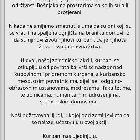
održivosti Bošnjaka na prostorima sa kojih su bili
protjerani.
Nikada ne smijemo smetnuti s uma da su oni koji su
se vratili na spaljena ognjišta na braniku domovine,
da su njihovi životi njihovi kurbani. Da je njihova
žrtva – svakodnevna žrtva.
U ovoj, našoj zajedničkoj akciji, kurbani se
otkupljuju od povratnika, vrši se nadzor nad
kupovinom i pripremom kurbana, a kurbansko
meso, osim povratnicima, dijeli se i odgojno-
obrazovnim ustanovama, medresama i fakultetima,
te bolnicama, humanitarnim udruženjima,
studentskim domovima…
Naši požrtvovani ljudi, u kojoj god zemlji svijeta da
se nalaze, učestvuju u ovoj akciji.
Kurbani nas ujedinjuju.