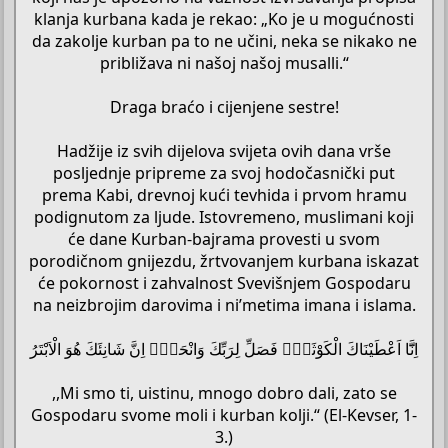
klanja kurbana kada je rekao: „Ko je u mogućnosti
da zakolje kurban pa to ne učini, neka se nikako ne
približava ni našoj našoj musalli.“
Draga braćo i cijenjene sestre!
Hadžije iz svih dijelova svijeta ovih dana vrše
posljednje pripreme za svoj hodočasnički put
prema Kabi, drevnoj kući tevhida i prvom hramu
podignutom za ljude. Istovremeno, muslimani koji
će dane Kurban-bajrama provesti u svom
porodičnom gnijezdu, žrtvovanjem kurbana iskazat
će pokornost i zahvalnost Svevišnjem Gospodaru
na neizbrojim darovima i ni’metima imana i islama.
اِنَّٓا اَعْطَيْنَاكَ الْكَوْثَرَۜ فَصَلِّ لِرَبِّكَ وَانْحَرْۜ اِنَّ شَانِئَكَ هُوَ الْاَبْتَرُ
,,Mi smo ti, uistinu, mnogo dobro dali, zato se
Gospodaru svome moli i kurban kolji.“ (El-Kevser, 1-
3.)