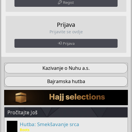
Regist
Prijava
Prijavite se ovdje
Prijava
Kazivanje o Nuhu a.s.
Bajramska hutba
Pročitajte Još
Hutba: Smekšavanje srca
Boots