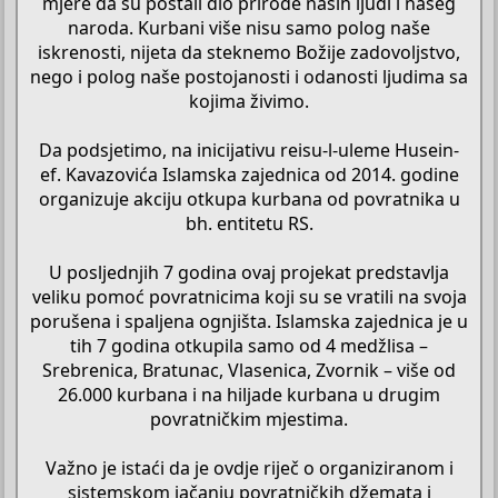
mjere da su postali dio prirode naših ljudi i našeg
naroda. Kurbani više nisu samo polog naše
iskrenosti, nijeta da steknemo Božije zadovoljstvo,
nego i polog naše postojanosti i odanosti ljudima sa
kojima živimo.
Da podsjetimo, na inicijativu reisu-l-uleme Husein-
ef. Kavazovića Islamska zajednica od 2014. godine
organizuje akciju otkupa kurbana od povratnika u
bh. entitetu RS.
U posljednjih 7 godina ovaj projekat predstavlja
veliku pomoć povratnicima koji su se vratili na svoja
porušena i spaljena ognjišta. Islamska zajednica je u
tih 7 godina otkupila samo od 4 medžlisa –
Srebrenica, Bratunac, Vlasenica, Zvornik – više od
26.000 kurbana i na hiljade kurbana u drugim
povratničkim mjestima.
Važno je istaći da je ovdje riječ o organiziranom i
sistemskom jačanju povratničkih džemata i