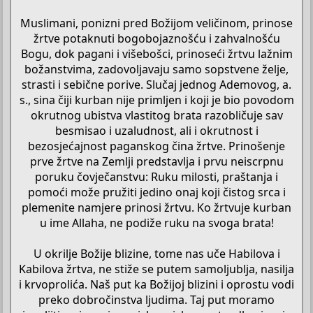
Muslimani, ponizni pred Božijom veličinom, prinose
žrtve potaknuti bogobojaznošću i zahvalnošću
Bogu, dok pagani i višebošci, prinoseći žrtvu lažnim
božanstvima, zadovoljavaju samo sopstvene želje,
strasti i sebične porive. Slučaj jednog Ademovog, a.
s., sina čiji kurban nije primljen i koji je bio povodom
okrutnog ubistva vlastitog brata razobličuje sav
besmisao i uzaludnost, ali i okrutnost i
bezosjećajnost paganskog čina žrtve. Prinošenje
prve žrtve na Zemlji predstavlja i prvu neiscrpnu
poruku čovječanstvu: Ruku milosti, praštanja i
pomoći može pružiti jedino onaj koji čistog srca i
plemenite namjere prinosi žrtvu. Ko žrtvuje kurban
u ime Allaha, ne podiže ruku na svoga brata!
U okrilje Božije blizine, tome nas uče Habilova i
Kabilova žrtva, ne stiže se putem samoljublja, nasilja
i krvoprolića. Naš put ka Božijoj blizini i oprostu vodi
preko dobročinstva ljudima. Taj put moramo