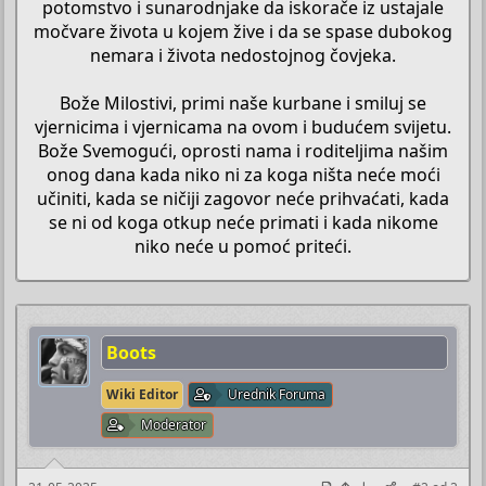
potomstvo i sunarodnjake da iskorače iz ustajale
močvare života u kojem žive i da se spase dubokog
nemara i života nedostojnog čovjeka.
Bože Milostivi, primi naše kurbane i smiluj se
vjernicima i vjernicama na ovom i budućem svijetu.
Bože Svemogući, oprosti nama i roditeljima našim
onog dana kada niko ni za koga ništa neće moći
učiniti, kada se ničiji zagovor neće prihvaćati, kada
se ni od koga otkup neće primati i kada nikome
niko neće u pomoć priteći.​
Boots
Wiki Editor
Urednik Foruma
Moderator