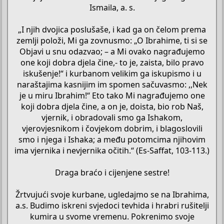
Ismaila, a. s.
„I njih dvojica poslušaše, i kad ga on čelom prema
zemlji položi, Mi ga zovnusmo: „O Ibrahime, ti si se
Objavi u snu odazvao; – a Mi ovako nagrađujemo
one koji dobra djela čine,- to je, zaista, bilo pravo
iskušenje!“ i kurbanom velikim ga iskupismo i u
naraštajima kasnijim im spomen sačuvasmo: ,,Nek
je u miru Ibrahim!“ Eto tako Mi nagrađujemo one
koji dobra djela čine, a on je, doista, bio rob Naš,
vjernik, i obradovali smo ga Ishakom,
vjerovjesnikom i čovjekom dobrim, i blagoslovili
smo i njega i Ishaka; a među potomcima njihovim
ima vjernika i nevjernika očitih.“ (Es-Saffat, 103-113.)
Draga braćo i cijenjene sestre!
Žrtvujući svoje kurbane, ugledajmo se na Ibrahima,
a.s. Budimo iskreni svjedoci tevhida i hrabri rušitelji
kumira u svome vremenu. Pokrenimo svoje