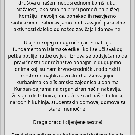
društva u našem neposrednom komšiluku.
Nažalost, iako smo najpreči pomoći najbližeg
komšiju i nevoljnika, ponekad ih nesvjesno
zaobilazimo i zaboravljamo podržavajući paralelne
aktivnosti daleko od našeg zavičaja i domovine.
U ajetu kojeg mnogi učenjaci smatraju
fundamentom islamske etike i koji se uči svakog
petka poslije hutbe uvijek i iznova se podsjećamo da
pravičnost i dobročinstvo ponajprije dugujemo
onima koji su nam krvno-srodnički, rodbinski i
prostorno najbliži – zul-kurba. Zahvaljujući
kurbanima koje Islamska zajednica u danima
Kurban-bajrama na organiziran način nabavlja,
žrtvuje i distribuira, pomaže se rad naših bolnica,
narodnih kuhinja, studentskih domova, domova za
stare i nemoćne.
Draga braćo i cijenjene sestre!