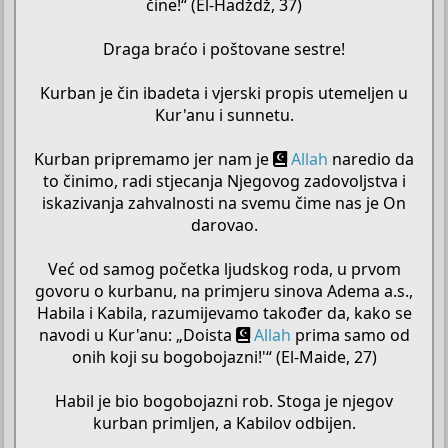
čine!“ (El-Hadždž, 37)
Draga braćo i poštovane sestre!
Kurban je čin ibadeta i vjerski propis utemeljen u
Kur'anu i sunnetu.
Kurban pripremamo jer nam je
Allah
naredio da
to činimo, radi stjecanja Njegovog zadovoljstva i
iskazivanja zahvalnosti na svemu čime nas je On
darovao.
Već od samog početka ljudskog roda, u prvom
govoru o kurbanu, na primjeru sinova Adema a.s.,
Habila i Kabila, razumijevamo također da, kako se
navodi u Kur'anu: „Doista
Allah
prima samo od
onih koji su bogobojazni!'“ (El-Maide, 27)
Habil je bio bogobojazni rob. Stoga je njegov
kurban primljen, a Kabilov odbijen.