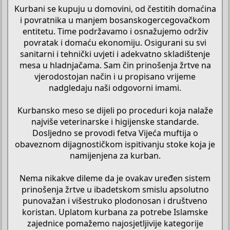
Kurbani se kupuju u domovini, od čestitih domaćina
i povratnika u manjem bosanskogercegovačkom
entitetu. Time podržavamo i osnažujemo održiv
povratak i domaću ekonomiju. Osigurani su svi
sanitarni i tehnički uvjeti i adekvatno skladištenje
mesa u hladnjačama. Sam čin prinošenja žrtve na
vjerodostojan način i u propisano vrijeme
nadgledaju naši odgovorni imami.
Kurbansko meso se dijeli po proceduri koja nalaže
najviše veterinarske i higijenske standarde.
Dosljedno se provodi fetva Vijeća muftija o
obaveznom dijagnostičkom ispitivanju stoke koja je
namijenjena za kurban.
Nema nikakve dileme da je ovakav uređen sistem
prinošenja žrtve u ibadetskom smislu apsolutno
punovažan i višestruko plodonosan i društveno
koristan. Uplatom kurbana za potrebe Islamske
zajednice pomažemo najosjetljivije kategorije