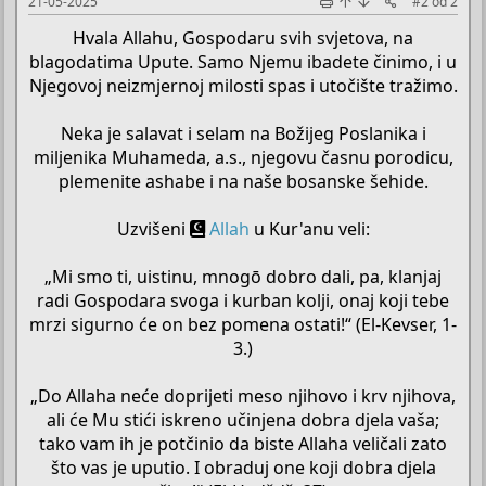
21-05-2025
#2
od
2
Hvala Allahu, Gospodaru svih svjetova, na
blagodatima Upute. Samo Njemu ibadete činimo, i u
Njegovoj neizmjernoj milosti spas i utočište tražimo.
Neka je salavat i selam na Božijeg Poslanika i
miljenika Muhameda, a.s., njegovu časnu porodicu,
plemenite ashabe i na naše bosanske šehide.
Uzvišeni
Allah
u Kur'anu veli:
„Mi smo ti, uistinu, mnogō dobro dali, pa, klanjaj
radi Gospodara svoga i kurban kolji, onaj koji tebe
mrzi sigurno će on bez pomena ostati!“ (El-Kevser, 1-
3.)
„Do Allaha neće doprijeti meso njihovo i krv njihova,
ali će Mu stići iskreno učinjena dobra djela vaša;
tako vam ih je potčinio da biste Allaha veličali zato
što vas je uputio. I obraduj one koji dobra djela