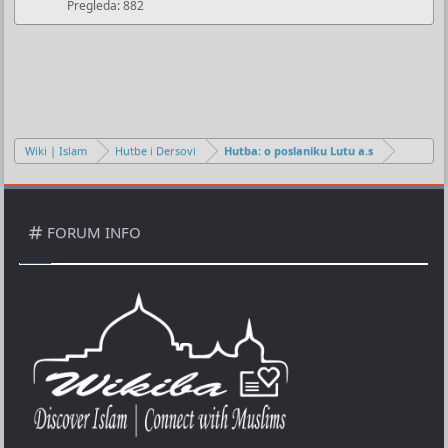
Pregleda
882
Wiki | Islam
Hutbe i Dersovi
Hutba: o poslaniku Lutu a.s
FORUM INFO