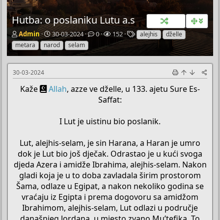
Hutba: o poslaniku Lutu a.s
P
P
O
P
O
Admin
30-03-2024
0
152
alejhis
dželle
o
o
d
r
z
metara
narod
selam
k
č
g
e
n
r
e
o
g
a
e
t
v
l
k
30-03-2024
t
n
o
e
e
a
i
r
d
Kaže
Allah
, azze ve dželle, u 133. ajetu Sure Es-
č
d
a
a
Saffat:
T
a
e
t
I Lut je uistinu bio poslanik.
m
u
e
m
Lut, alejhis-selam, je sin Harana, a Haran je umro
dok je Lut bio još dječak. Odrastao je u kući svoga
djeda Azera i amidže Ibrahima, alejhis-selam. Nakon
gladi koja je u to doba zavladala širim prostorom
Šama, odlaze u Egipat, a nakon nekoliko godina se
vraćaju iz Egipta i prema dogovoru sa amidžom
Ibrahimom, alejhis-selam, Lut odlazi u područje
današnjeg Jordana, u mjesto zvano Mu’tefika. To