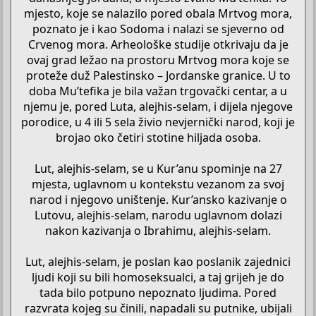
mjesto, koje se nalazilo pored obala Mrtvog mora,
poznato je i kao Sodoma i nalazi se sjeverno od
Crvenog mora. Arheološke studije otkrivaju da je
ovaj grad ležao na prostoru Mrtvog mora koje se
proteže duž Palestinsko – Jordanske granice. U to
doba Mu’tefika je bila važan trgovački centar, a u
njemu je, pored Luta, alejhis-selam, i dijela njegove
porodice, u 4 ili 5 sela živio nevjernički narod, koji je
brojao oko četiri stotine hiljada osoba.
Lut, alejhis-selam, se u Kur’anu spominje na 27
mjesta, uglavnom u kontekstu vezanom za svoj
narod i njegovo uništenje. Kur’ansko kazivanje o
Lutovu, alejhis-selam, narodu uglavnom dolazi
nakon kazivanja o Ibrahimu, alejhis-selam.
Lut, alejhis-selam, je poslan kao poslanik zajednici
ljudi koji su bili homoseksualci, a taj grijeh je do
tada bilo potpuno nepoznato ljudima. Pored
razvrata kojeg su činili, napadali su putnike, ubijali