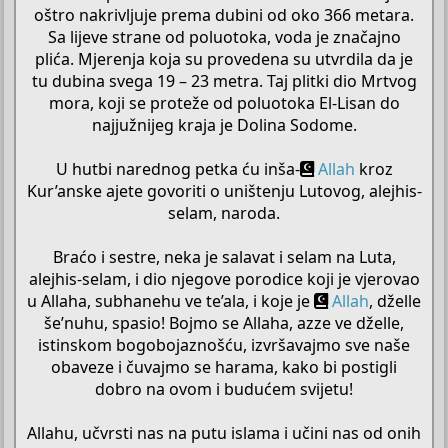
oštro nakrivljuje prema dubini od oko 366 metara.
Sa lijeve strane od poluotoka, voda je značajno
plića. Mjerenja koja su provedena su utvrdila da je
tu dubina svega 19 – 23 metra. Taj plitki dio Mrtvog
mora, koji se proteže od poluotoka El-Lisan do
najjužnijeg kraja je Dolina Sodome.
U hutbi narednog petka ću inša-
Allah
kroz
Kur’anske ajete govoriti o uništenju Lutovog, alejhis-
selam, naroda.
Braćo i sestre, neka je salavat i selam na Luta,
alejhis-selam, i dio njegove porodice koji je vjerovao
u Allaha, subhanehu ve te’ala, i koje je
Allah
, dželle
še’nuhu, spasio! Bojmo se Allaha, azze ve dželle,
istinskom bogobojaznošću, izvršavajmo sve naše
obaveze i čuvajmo se harama, kako bi postigli
dobro na ovom i budućem svijetu!
Allahu, učvrsti nas na putu islama i učini nas od onih