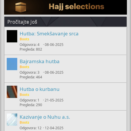
Pročitajte Još
Hutba: Smekšavanje srca
Boots
Odgovora
4
08-06-2025
Pregleda
802
Bajramska hutba
Boots
Odgovora
3
08-06-2025
Pregleda
464
Hutba o kurbanu
Boots
Odgovora
1
21-05-2025
Pregleda
290
Kazivanje o Nuhu a.s.
Boots
Odgovora
12
12-04-2025