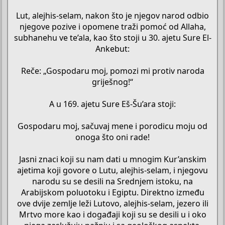
Lut, alejhis-selam, nakon što je njegov narod odbio
njegove pozive i opomene traži pomoć od Allaha,
subhanehu ve te’ala, kao što stoji u 30. ajetu Sure El-
Ankebut:
Reče: „Gospodaru moj, pomozi mi protiv naroda
griješnog!“
A u 169. ajetu Sure Eš-Šu’ara stoji:
Gospodaru moj, sačuvaj mene i porodicu moju od
onoga što oni rade!
Jasni znaci koji su nam dati u mnogim Kur’anskim
ajetima koji govore o Lutu, alejhis-selam, i njegovu
narodu su se desili na Srednjem istoku, na
Arabijskom poluotoku i Egiptu. Direktno između
ove dvije zemlje leži Lutovo, alejhis-selam, jezero ili
Mrtvo more kao i događaji koji su se desili u i oko