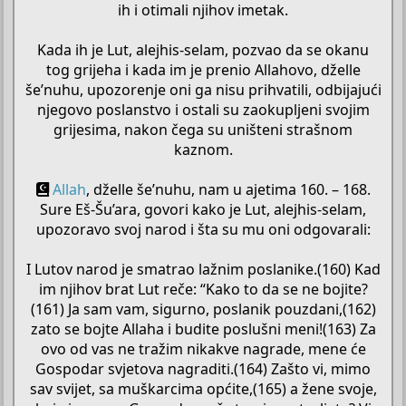
ih i otimali njihov imetak.
Kada ih je Lut, alejhis-selam, pozvao da se okanu
tog grijeha i kada im je prenio Allahovo, dželle
še’nuhu, upozorenje oni ga nisu prihvatili, odbijajući
njegovo poslanstvo i ostali su zaokupljeni svojim
grijesima, nakon čega su uništeni strašnom
kaznom.
Allah
, dželle še’nuhu, nam u ajetima 160. – 168.
Sure Eš-Šu’ara, govori kako je Lut, alejhis-selam,
upozoravo svoj narod i šta su mu oni odgovarali:
I Lutov narod je smatrao lažnim poslanike.(160) Kad
im njihov brat Lut reče: “Kako to da se ne bojite?
(161) Ja sam vam, sigurno, poslanik pouzdani,(162)
zato se bojte Allaha i budite poslušni meni!(163) Za
ovo od vas ne tražim nikakve nagrade, mene će
Gospodar svjetova nagraditi.(164) Zašto vi, mimo
sav svijet, sa muškarcima općite,(165) a žene svoje,