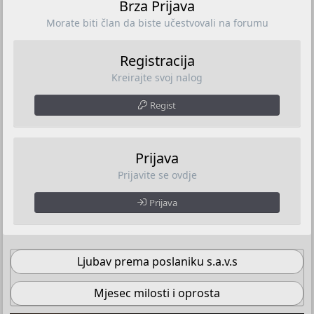
Brza Prijava
Morate biti član da biste učestvovali na forumu
Registracija
Kreirajte svoj nalog
Regist
Prijava
Prijavite se ovdje
Prijava
Ljubav prema poslaniku s.a.v.s
Mjesec milosti i oprosta