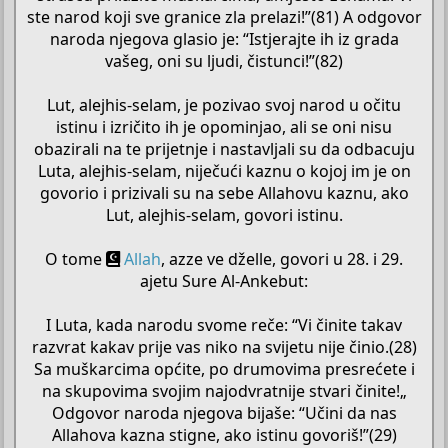
ste narod koji sve granice zla prelazi!”(81) A odgovor
naroda njegova glasio je: “Istjerajte ih iz grada
vašeg, oni su ljudi, čistunci!”(82)
Lut, alejhis-selam, je pozivao svoj narod u očitu
istinu i izričito ih je opominjao, ali se oni nisu
obazirali na te prijetnje i nastavljali su da odbacuju
Luta, alejhis-selam, niječući kaznu o kojoj im je on
govorio i prizivali su na sebe Allahovu kaznu, ako
Lut, alejhis-selam, govori istinu.
O tome
Allah
, azze ve dželle, govori u 28. i 29.
ajetu Sure Al-Ankebut:
I Luta, kada narodu svome reče: “Vi činite takav
razvrat kakav prije vas niko na svijetu nije činio.(28)
Sa muškarcima općite, po drumovima presrećete i
na skupovima svojim najodvratnije stvari činite!„
Odgovor naroda njegova bijaše: “Učini da nas
Allahova kazna stigne, ako istinu govoriš!”(29)