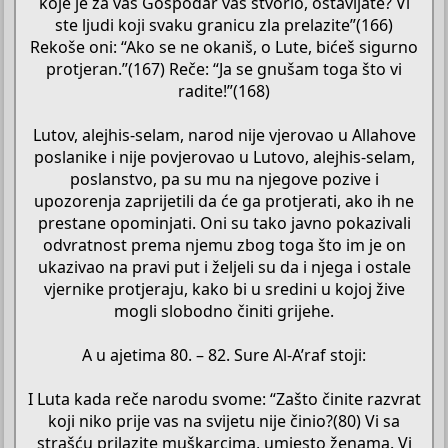
koje je za vas Gospodar vaš stvorio, ostavljate? Vi
ste ljudi koji svaku granicu zla prelazite”(166)
Rekoše oni: “Ako se ne okaniš, o Lute, bićeš sigurno
protjeran.”(167) Reče: “Ja se gnušam toga što vi
radite!”(168)
Lutov, alejhis-selam, narod nije vjerovao u Allahove
poslanike i nije povjerovao u Lutovo, alejhis-selam,
poslanstvo, pa su mu na njegove pozive i
upozorenja zaprijetili da će ga protjerati, ako ih ne
prestane opominjati. Oni su tako javno pokazivali
odvratnost prema njemu zbog toga što im je on
ukazivao na pravi put i željeli su da i njega i ostale
vjernike protjeraju, kako bi u sredini u kojoj žive
mogli slobodno činiti grijehe.
A u ajetima 80. – 82. Sure Al-A’raf stoji:
I Luta kada reče narodu svome: “Zašto činite razvrat
koji niko prije vas na svijetu nije činio?(80) Vi sa
strašću prilazite muškarcima, umjesto ženama. Vi