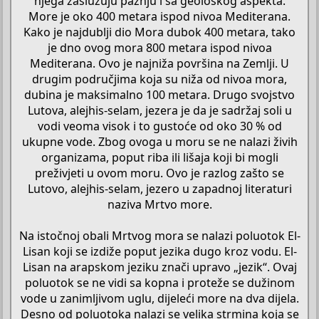
njega zaslužuju pažnju i sa geološkog aspekta.
More je oko 400 metara ispod nivoa Mediterana.
Kako je najdublji dio Mora dubok 400 metara, tako
je dno ovog mora 800 metara ispod nivoa
Mediterana. Ovo je najniža površina na Zemlji. U
drugim područjima koja su niža od nivoa mora,
dubina je maksimalno 100 metara. Drugo svojstvo
Lutova, alejhis-selam, jezera je da je sadržaj soli u
vodi veoma visok i to gustoće od oko 30 % od
ukupne vode. Zbog ovoga u moru se ne nalazi živih
organizama, poput riba ili lišaja koji bi mogli
preživjeti u ovom moru. Ovo je razlog zašto se
Lutovo, alejhis-selam, jezero u zapadnoj literaturi
naziva Mrtvo more.
Na istočnoj obali Mrtvog mora se nalazi poluotok El-
Lisan koji se izdiže poput jezika dugo kroz vodu. El-
Lisan na arapskom jeziku znači upravo „jezik“. Ovaj
poluotok se ne vidi sa kopna i proteže se dužinom
vode u zanimljivom uglu, dijeleći more na dva dijela.
Desno od poluotoka nalazi se velika strmina koja se