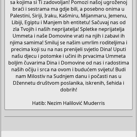
sa kojima si Ti zadovoljan! Pomozi našoj ugroženoj
braći i sestrama ma gdje bili, a posebno onima u
Palestini, Siriji, Iraku, Kašmiru, Mijanmaru, Jemenu,
Libiji, Egiptu i Manjem bh entitetu! Sačuvaj nas od
zla Tvojih i naših neprijatelja! Spletke neprijatelja
Ummeta i naše Domovine vrati na njih i zabavi ih
njima samima! Smiluj se našim umrlim roditeljima i
precima koji su na nas prenijeli svjetlo Dina! Uputi
našu djecu i potomke i učini ih prvacima Ummeta
boljim čuvarima Dina i Domovine od nas i radostima
naših očiju i srca na ovom i budućem svijetu! Budi
nam Milostiv na Sudnjem danu i počasti nas u
Džennetu društvom poslanika, iskrenih, šehida i
dobrih!
Hatib: Nezim Halilović Muderris​