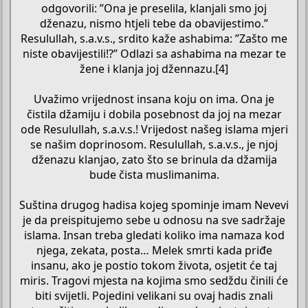
odgovorili: ”Ona je preselila, klanjali smo joj
dženazu, nismo htjeli tebe da obavijestimo.”
Resulullah, s.a.v.s., srdito kaže ashabima: ”Zašto me
niste obavijestili!?” Odlazi sa ashabima na mezar te
žene i klanja joj džennazu.[4]
Uvažimo vrijednost insana koju on ima. Ona je
čistila džamiju i dobila posebnost da joj na mezar
ode Resulullah, s.a.v.s.! Vrijedost našeg islama mjeri
se našim doprinosom. Resulullah, s.a.v.s., je njoj
dženazu klanjao, zato što se brinula da džamija
bude čista muslimanima.
Suština drugog hadisa kojeg spominje imam Nevevi
je da preispitujemo sebe u odnosu na sve sadržaje
islama. Insan treba gledati koliko ima namaza kod
njega, zekata, posta… Melek smrti kada priđe
insanu, ako je postio tokom života, osjetit će taj
miris. Tragovi mjesta na kojima smo sedždu činili će
biti svijetli. Pojedini velikani su ovaj hadis znali