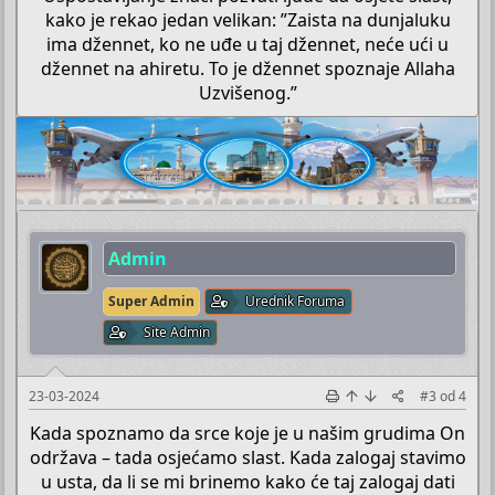
kako je rekao jedan velikan: ”Zaista na dunjaluku
ima džennet, ko ne uđe u taj džennet, neće ući u
džennet na ahiretu. To je džennet spoznaje Allaha
Uzvišenog.”​
Admin
Super Admin
Urednik Foruma
Site Admin
23-03-2024
#3
od
4
Kada spoznamo da srce koje je u našim grudima On
održava – tada osjećamo slast. Kada zalogaj stavimo
u usta, da li se mi brinemo kako će taj zalogaj dati