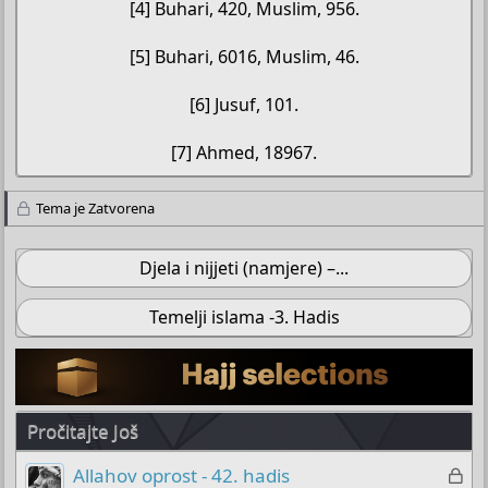
[4] Buhari, 420, Muslim, 956.
[5] Buhari, 6016, Muslim, 46.
[6] Jusuf, 101.
[7] Ahmed, 18967.​
Tema je Zatvorena
Djela i nijjeti (namjere) –...
Temelji islama -3. Hadis
Pročitajte Još
Z
Allahov oprost - 42. hadis