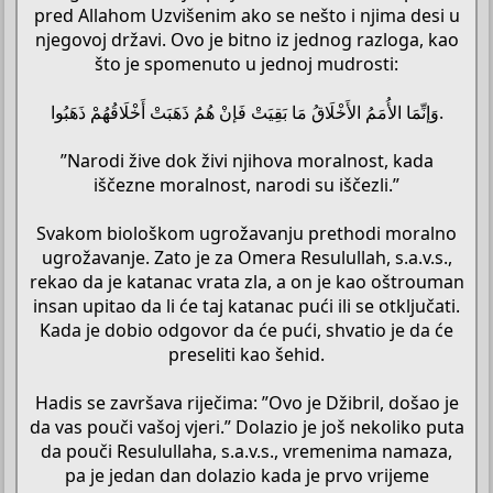
pred Allahom Uzvišenim ako se nešto i njima desi u
njegovoj državi. Ovo je bitno iz jednog razloga, kao
što je spomenuto u jednoj mudrosti:
وَإنِّمَا الأُمَمُ الأَخْلَاقُ مَا بَقِيَتْ فَإنْ هُمُ ذَهَبَتْ أَخْلَاقُهُمْ ذَهَبُوا.
”Narodi žive dok živi njihova moralnost, kada
iščezne moralnost, narodi su iščezli.”
Svakom biološkom ugrožavanju prethodi moralno
ugrožavanje. Zato je za Omera Resulullah, s.a.v.s.,
rekao da je katanac vrata zla, a on je kao oštrouman
insan upitao da li će taj katanac pući ili se otključati.
Kada je dobio odgovor da će pući, shvatio je da će
preseliti kao šehid.
Hadis se završava riječima: ”Ovo je Džibril, došao je
da vas pouči vašoj vjeri.” Dolazio je još nekoliko puta
da pouči Resulullaha, s.a.v.s., vremenima namaza,
pa je jedan dan dolazio kada je prvo vrijeme