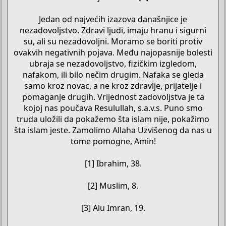
Jedan od najvećih izazova današnjice je
nezadovoljstvo. Zdravi ljudi, imaju hranu i sigurni
su, ali su nezadovoljni. Moramo se boriti protiv
ovakvih negativnih pojava. Među najopasnije bolesti
ubraja se nezadovoljstvo, fizičkim izgledom,
nafakom, ili bilo nečim drugim. Nafaka se gleda
samo kroz novac, a ne kroz zdravlje, prijatelje i
pomaganje drugih. Vrijednost zadovoljstva je ta
kojoj nas poučava Resulullah, s.a.v.s. Puno smo
truda uložili da pokažemo šta islam nije, pokažimo
šta islam jeste. Zamolimo Allaha Uzvišenog da nas u
tome pomogne, Amin!
[1] Ibrahim, 38.
[2] Muslim, 8.
[3] Alu Imran, 19.