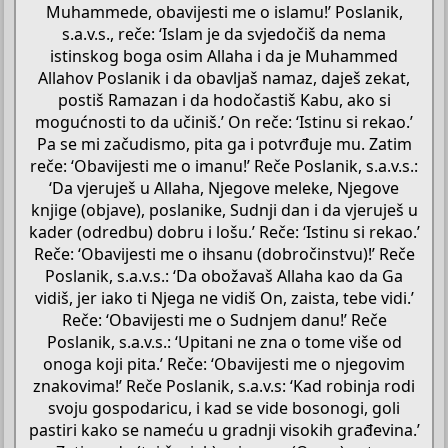
Muhammede, obavijesti me o islamu!’ Poslanik,
s.a.v.s., reče: ‘Islam je da svjedočiš da nema
istinskog boga osim Allaha i da je Muhammed
Allahov Poslanik i da obavljaš namaz, daješ zekat,
postiš Ramazan i da hodočastiš Kabu, ako si
mogućnosti to da učiniš.’ On reče: ‘Istinu si rekao.’
Pa se mi začudismo, pita ga i potvrđuje mu. Zatim
reče: ‘Obavijesti me o imanu!’ Reče Poslanik, s.a.v.s.:
‘Da vjeruješ u Allaha, Njegove meleke, Njegove
knjige (objave), poslanike, Sudnji dan i da vjeruješ u
kader (odredbu) dobru i lošu.’ Reče: ‘Istinu si rekao.’
Reče: ‘Obavijesti me o ihsanu (dobročinstvu)!’ Reče
Poslanik, s.a.v.s.: ‘Da obožavaš Allaha kao da Ga
vidiš, jer iako ti Njega ne vidiš On, zaista, tebe vidi.’
Reče: ‘Obavijesti me o Sudnjem danu!’ Reče
Poslanik, s.a.v.s.: ‘Upitani ne zna o tome više od
onoga koji pita.’ Reče: ‘Obavijesti me o njegovim
znakovima!’ Reče Poslanik, s.a.v.s: ‘Kad robinja rodi
svoju gospodaricu, i kad se vide bosonogi, goli
pastiri kako se nameću u gradnji visokih građevina.’