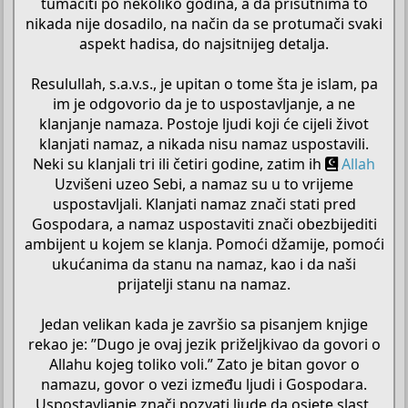
tumačiti po nekoliko godina, a da prisutnima to
nikada nije dosadilo, na način da se protumači svaki
aspekt hadisa, do najsitnijeg detalja.
Resulullah, s.a.v.s., je upitan o tome šta je islam, pa
im je odgovorio da je to uspostavljanje, a ne
klanjanje namaza. Postoje ljudi koji će cijeli život
klanjati namaz, a nikada nisu namaz uspostavili.
Neki su klanjali tri ili četiri godine, zatim ih
Allah
Uzvišeni uzeo Sebi, a namaz su u to vrijeme
uspostavljali. Klanjati namaz znači stati pred
Gospodara, a namaz uspostaviti znači obezbijediti
ambijent u kojem se klanja. Pomoći džamije, pomoći
ukućanima da stanu na namaz, kao i da naši
prijatelji stanu na namaz.
Jedan velikan kada je završio sa pisanjem knjige
rekao je: ”Dugo je ovaj jezik priželjkivao da govori o
Allahu kojeg toliko voli.” Zato je bitan govor o
namazu, govor o vezi između ljudi i Gospodara.
Uspostavljanje znači pozvati ljude da osjete slast,