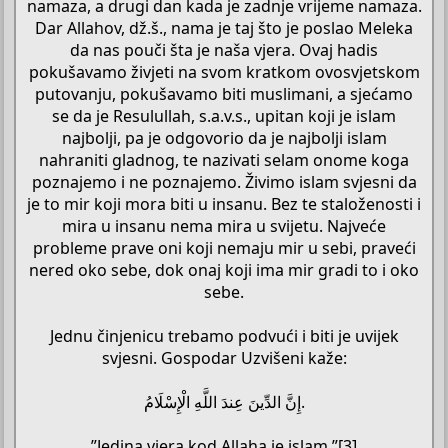
namaza, a drugi dan kada je zadnje vrijeme namaza.
Dar Allahov, dž.š., nama je taj što je poslao Meleka
da nas pouči šta je naša vjera. Ovaj hadis
pokušavamo živjeti na svom kratkom ovosvjetskom
putovanju, pokušavamo biti muslimani, a sjećamo
se da je Resulullah, s.a.v.s., upitan koji je islam
najbolji, pa je odgovorio da je najbolji islam
nahraniti gladnog, te nazivati selam onome koga
poznajemo i ne poznajemo. Živimo islam svjesni da
je to mir koji mora biti u insanu. Bez te staloženosti i
mira u insanu nema mira u svijetu. Najveće
probleme prave oni koji nemaju mir u sebi, praveći
nered oko sebe, dok onaj koji ima mir gradi to i oko
sebe.
Jednu činjenicu trebamo podvući i biti je uvijek
svjesni. Gospodar Uzvišeni kaže:
إِنَّ الدِّينَ عِندَ اللَّهِ الْإِسْلَامُ.
”Jedina vjera kod Allaha je islam.”[3]