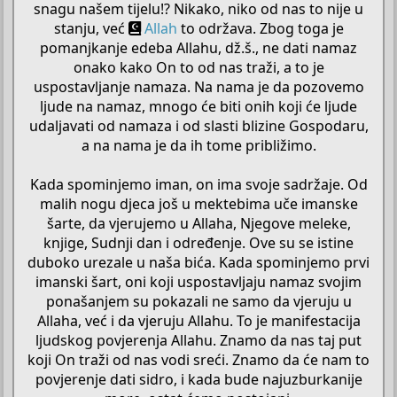
snagu našem tijelu!? Nikako, niko od nas to nije u
stanju, već
Allah
to održava. Zbog toga je
pomanjkanje edeba Allahu, dž.š., ne dati namaz
onako kako On to od nas traži, a to je
uspostavljanje namaza. Na nama je da pozovemo
ljude na namaz, mnogo će biti onih koji će ljude
udaljavati od namaza i od slasti blizine Gospodaru,
a na nama je da ih tome približimo.
Kada spominjemo iman, on ima svoje sadržaje. Od
malih nogu djeca još u mektebima uče imanske
šarte, da vjerujemo u Allaha, Njegove meleke,
knjige, Sudnji dan i određenje. Ove su se istine
duboko urezale u naša bića. Kada spominjemo prvi
imanski šart, oni koji uspostavljaju namaz svojim
ponašanjem su pokazali ne samo da vjeruju u
Allaha, već i da vjeruju Allahu. To je manifestacija
ljudskog povjerenja Allahu. Znamo da nas taj put
koji On traži od nas vodi sreći. Znamo da će nam to
povjerenje dati sidro, i kada bude najuzburkanije