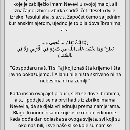
koje je zabilježio imam Nevevi u svojoj maloj, ali
značajnoj zbirci. Zbirka sadrži četrdeset i dvije
izreke Resulullaha, s.a.v.s. Započet ćemo sa jednim
kur'anskim ajetom, ujedno je to bila dova Ibrahima,
a.s.:
رَبَّنَا إِنَّكَ تَعْلَمُ مَا نُخْفِي وَمَا
نُعْلِنُ ۗ وَمَا يَخْفَىٰ عَلَى اللَّهِ مِن شَيْءٍ فِي الْأَرْضِ وَلَا فِي
السَّمَاءِ.
”Gospodaru naš, Ti si Taj koji znaš šta krijemo i šta
javno pokazujemo. I Allahu nije ništa skriveno ni na
nebesima ni na zemlji.”
Kada insan ovaj ajet prouči, sjeti se dove Ibrahima,
a.s., i podsjeti se na prvi hadis iz zbrike imama
Nevevija, da se djela vrijednuju prema namjerama.
Blago li onom insanu koji se okrenuo Jedinome.
Kada dođe dan odlaska sa ovoga svijeta, svi koji su
oko nas bili, i sve naše slike koje su nam se