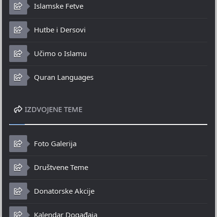
Islamske Fetve
Hutbe i Dersovi
Učimo o Islamu
Quran Languages
IZDVOJENE TEME
Foto Galerija
Društvene Teme
Donatorske Akcije
Kalendar Događaja