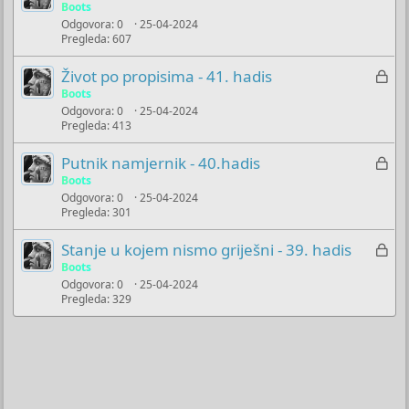
a
Boots
Odgovora
0
25-04-2024
k
Pregleda
607
l
j
Z
Život po propisima - 41. hadis
u
a
Boots
č
Odgovora
0
25-04-2024
k
Pregleda
413
a
l
n
j
Z
Putnik namjernik - 40.hadis
o
u
a
Boots
č
Odgovora
0
25-04-2024
k
Pregleda
301
a
l
n
j
Z
Stanje u kojem nismo griješni - 39. hadis
o
u
a
Boots
č
Odgovora
0
25-04-2024
k
Pregleda
329
a
l
n
j
o
u
č
a