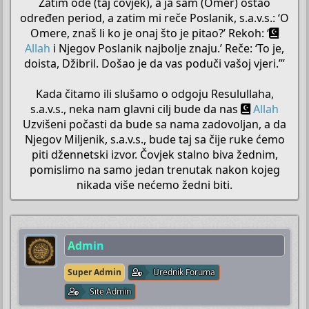
Zatim ode (taj čovjek), a ja sam (Omer) ostao
određen period, a zatim mi reče Poslanik, s.a.v.s.: ‘O
Omere, znaš li ko je onaj što je pitao?’ Rekoh: ‘
Allah
i Njegov Poslanik najbolje znaju.’ Reče: ‘To je,
doista, Džibril. Došao je da vas poduči vašoj vjeri.”’
Kada čitamo ili slušamo o odgoju Resulullaha,
s.a.v.s., neka nam glavni cilj bude da nas
Allah
Uzvišeni počasti da bude sa nama zadovoljan, a da
Njegov Miljenik, s.a.v.s., bude taj sa čije ruke ćemo
piti džennetski izvor. Čovjek stalno biva žednim,
pomislimo na samo jedan trenutak nakon kojeg
nikada više nećemo žedni biti.​
Admin
Super Admin
Urednik Foruma
Site Admin