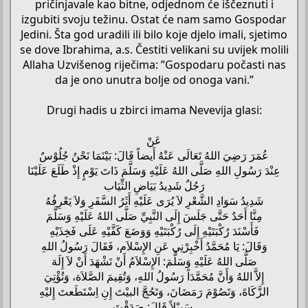
pričinjavale kao bitne, odjednom će iščeznuti i
izgubiti svoju težinu. Ostat će nam samo Gospodar
Jedini. Šta god uradili ili bilo koje djelo imali, sjetimo
se dove Ibrahima, a.s. Čestiti velikani su uvijek molili
Allaha Uzvišenog riječima: ”Gospodaru počasti nas
da je ono unutra bolje od onoga vani.”
Drugi hadis u zbirci imama Nevevija glasi:
عَنْ
عُمَرَ رَضِيَ اللهُ تَعَالَى عَنْهُ أَيضاً قَالَ: بَيْنَمَا نَحْنُ جُلُوْسٌ
عِنْدَ رَسُولِ اللهِ صَلَّى اللهُ عَلَيْهِ وَسَلَّمَ ذَاتَ يَوْمٍ إِذْ طَلَعَ عَلَيْنَا
رَجُلٌ شَدِيدُ بَيَاضِ الثِّيَاب
شَدِيدُ سَوَادِ الشَّعْرِ لاَ يُرَى عَلَيْهِ أَثَرُ السَّفَرِ وَلاَ يَعْرِفُهُ
مِنَّا أَحَدٌ حَتَّى جَلَسَ إِلَى النَّبِيِّ صَلَّى اللهُ عَلَيْهِ وَسَلَّمَ
فَأَسْنَدَ رُكْبَتَيْهِ إِلَى رُكْبَتَيْهِ وَوَضَعَ كَفَّيْهِ عَلَى فَخِذَيْهِ
وَقَالَ: يَا مُحَمَّدُ أَخْبِرْنِي عَنِ الإِسْلاَم، فَقَالَ رَسُولُ اللهِ
صَلَّى اللهُ عَلَيْهِ وَسَلَّمَ: الإِسْلاَمُ أَنْ تَشْهَدَ أَنْ لاَ إِلَهَ
إِلاَّ اللهُ وَأَنَّ مُحَمَّدَاً رَسُولُ اللهِ، وَتُقِيمَ الصَّلاَة، وَتُؤْتِيَ
الزَّكَاةَ، وَتَصُوْمَ رَمَضَانَ، وَتَحُجَّ البيْتَ إِنِ اِسْتَطَعتَ إِليْهِ
سَبِيْلاً قَالَ: صَدَقْتَ.