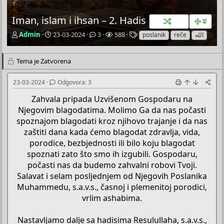
Iman, islam i ihsan – 2. Hadis
P
P
O
P
O
Admin
23-03-2024
3
588
poslanik
reče
الله
o
o
d
r
z
k
č
g
e
n
Tema je Zatvorena
r
e
o
g
a
e
t
v
l
k
t
n
o
e
e
23-03-2024
Odgovora: 3
a
i
r
d
č
d
a
a
Zahvala pripada Uzvišenom Gospodaru na
T
a
Njegovim blagodatima. Molimo Ga da nas počasti
e
t
spoznajom blagodati kroz njihovo trajanje i da nas
m
u
zaštiti dana kada ćemo blagodat zdravlja, vida,
e
m
porodice, bezbjednosti ili bilo koju blagodat
spoznati zato što smo ih izgubili. Gospodaru,
počasti nas da budemo zahvalni robovi Tvoji.
Salavat i selam posljednjem od Njegovih Poslanika
Muhammedu, s.a.v.s., časnoj i plemenitoj porodici,
vrlim ashabima.
Nastavljamo dalje sa hadisima Resulullaha, s.a.v.s.,