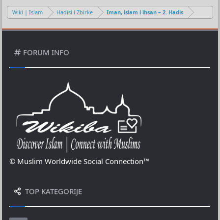
n
o
Wiki | Islam
Hadisi i Zbirke
Iman, islam i ihsan – 2. Hadis
FORUM INFO
© Muslim Worldwide Social Connection™
TOP KATEGORIJE