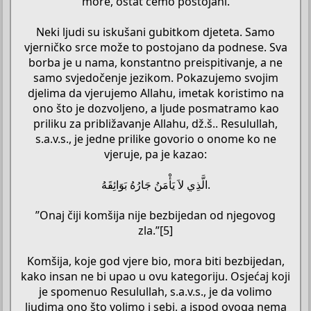
more, ostat ćemo postojani.
Neki ljudi su iskušani gubitkom djeteta. Samo
vjerničko srce može to postojano da podnese. Sva
borba je u nama, konstantno preispitivanje, a ne
samo svjedočenje jezikom. Pokazujemo svojim
djelima da vjerujemo Allahu, imetak koristimo na
ono što je dozvoljeno, a ljude posmatramo kao
priliku za približavanje Allahu, dž.š.. Resulullah,
s.a.v.s., je jedne prilike govorio o onome ko ne
vjeruje, pa je kazao:
الَّذِي لاَ يَأْمَنُ جَارُهُ بَوَائِقَهُ.
”Onaj čiji komšija nije bezbijedan od njegovog
zla.”[5]
Komšija, koje god vjere bio, mora biti bezbijedan,
kako insan ne bi upao u ovu kategoriju. Osjećaj koji
je spomenuo Resulullah, s.a.v.s., je da volimo
ljudima ono što volimo i sebi, a ispod ovoga nema