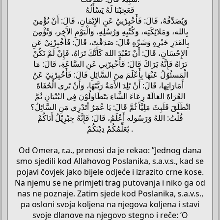
فَعَجِبْنَا لَهُ يَسْأَلُهُ
وَيُصَدِّقُهُ، قَالَ: فَأَخْبِرْنِيْ عَنِ الإِيْمَانِ، قَالَ: أَنْ تُؤْمِنَ
بِالله، وَمَلائِكَتِه، وَكُتُبِهِ وَرُسُلِهِ، وَالْيَوْمِ الآَخِر، وَتُؤْمِنَ
بِالقَدَرِ خَيْرِهِ وَشَرِّهِ قَالَ: صَدَقْتَ، قَالَ: فَأَخْبِرْنِيْ عَنِ
الإِحْسَانِ، قَالَ: أَنْ تَعْبُدَ اللهَ كَأَنَّكَ تَرَاهُ، فَإِنْ لَمْ تَكُنْ
تَرَاهُ فَإِنَّهُ يَرَاكَ قَالَ: فَأَخْبِرْنِي عَنِ السَّاعَةِ، قَالَ: مَا
الْمَسئُوُلُ عَنْهَا بِأَعْلَمَ مِنَ السَّائِلِ قَالَ: فَأَخْبِرْنِيْ عَنْ
أَمَارَاتِها، قَالَ: أَنْ تَلِدَ الأَمَةُ رَبَّتَهَا، وَأَنْ تَرى الْحُفَاةَ
العُرَاةَ العَالَةَ رِعَاءَ الشَّاءِ يَتَطَاوَلُوْنَ فِي البُنْيَانِ ثُمَّ
انْطَلَقَ فَلَبِثَ مَلِيَّاً ثُمَّ قَالَ: يَا عُمَرُ أتَدْرِي مَنِ السَّائِلُ؟
قُلْتُ: اللهُ وَرَسُوله أَعْلَمُ، قَالَ: فَإِنَّهُ جِبْرِيْلُ أَتَاكُمْ
يُعَلِّمُكُمْ دِيْنَكُمْ .
Od Omera, r.a., prenosi da je rekao: ”Jednog dana
smo sjedili kod Allahovog Poslanika, s.a.v.s., kad se
pojavi čovjek jako bijele odjeće i izrazito crne kose.
Na njemu se ne primjeti trag putovanja i niko ga od
nas ne poznaje. Zatim sjede kod Poslanika, s.a.v.s.,
pa osloni svoja koljena na njegova koljena i stavi
svoje dlanove na njegovo stegno i reče: ‘O