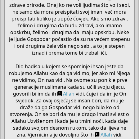
zdrave prirode. Onaj ko ne voli ljudima što voli sebi,
ne samo da mora preispitati svoj iman, već mora
preispitati koliko je uopće čovjek. Ako smo zdravi,
želimo i drugima da budu zdravi, ako imamo
opskrbu, želimo i drugima da imaju opskrbu. Neke
je ljude Gospodar počastio da su na većem stepenu
i oni drugima žele više nego sebi, a to je stepen
iznad i prema tome bi trebali ići.
Dio hadisa u kojem se spominje ihsan jeste da
robujemo Allahu kao da ga vidimo, jer ako mi Njega
ne vidimo, On nas vidi. Na ovome su ponikle prve
generacije muslimana kada su učili svoju djecu,
govorili bi im da ih
Allah
vidi, čuje i da im je On
svjedok. Za ovaj osjećaj se insan bori, da mu je
draže da ga Gospodar vidi nego bilo ko od
stvorenja. On se bori da mu je drago imati svijest o
Allahu Uzvišenom i kada je u tmini noći, kada daje
sadaku svojom desnom rukom, tako da lijeva ne
zna. Vjernicima je dovoljno što ih
Allah
vidi.