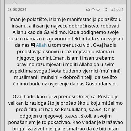
23-03-2024
#2
od
4
Iman je polazište, islam je manifestacija polazišta u
insanu, a ihsan je najveće dobročinstvo, robovati
Allahu kao da Ga vidimo. Kada podignemo svoje
ruke u namazu i izgovorimo tekbir tada smo svjesni
da nas
Allah
u tom trenutku vidi. Ovaj hadis
predstavlja osnovu u razumjevanju islama u
njegovoj punini. Iman, islam i ihsan trebamo
pravilno razumjevati i moliti Allaha da u svim
aspektima svoga života budemo vjernici (mu'mini),
muslimani i muhsini – dobročinitelji, da sve što
činimo bude uz uvjerenje da nas Gospodar vidi.
Ovaj hadis kao i prvi prenosi Omer, r.a. Postao je
velikan iz razloga što je prošao školu koju mi želimo
proći čitajući hadise Resulullaha, s.a.v.s. On je
odgojen u njegovoj, s.a.v.s., školi, a svojim
ponašanjem je to pokazivao. Kao vladar je izražavao
brigu i za životinje, pa je smatrao da će biti pitan