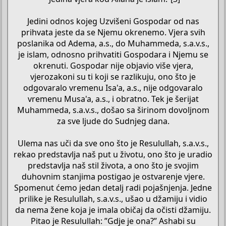
Jedini odnos kojeg Uzvišeni Gospodar od nas
prihvata jeste da se Njemu okrenemo. Vjera svih
poslanika od Adema, a.s., do Muhammeda, s.a.v.s.,
je islam, odnosno prihvatiti Gospodara i Njemu se
okrenuti. Gospodar nije objavio više vjera,
vjerozakoni su ti koji se razlikuju, ono što je
odgovaralo vremenu Isa'a, a.s., nije odgovaralo
vremenu Musa'a, a.s., i obratno. Tek je šerijat
Muhammeda, s.a.v.s., došao sa širinom dovoljnom
za sve ljude do Sudnjeg dana.
Ulema nas uči da sve ono što je Resulullah, s.a.v.s.,
rekao predstavlja naš put u životu, ono što je uradio
predstavlja naš stil života, a ono što je svojim
duhovnim stanjima postigao je ostvarenje vjere.
Spomenut ćemo jedan detalj radi pojašnjenja. Jedne
prilike je Resulullah, s.a.v.s., ušao u džamiju i vidio
da nema žene koja je imala običaj da očisti džamiju.
Pitao je Resulullah: ”Gdje je ona?” Ashabi su