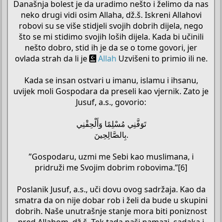
Današnja bolest je da uradimo nešto i želimo da nas
neko drugi vidi osim Allaha, dž.š. Iskreni Allahovi
robovi su se više stidjeli svojih dobrih dijela, nego
što se mi stidimo svojih loših dijela. Kada bi učinili
nešto dobro, stid ih je da se o tome govori, jer
ovlada strah da li je
Allah
Uzvišeni to primio ili ne.
Kada se insan ostvari u imanu, islamu i ihsanu,
uvijek moli Gospodara da preseli kao vjernik. Zato je
Jusuf, a.s., govorio:
تَوَفَّنِي مُسْلِمًا وَأَلْحِقْنِي
بِالصَّالِحِينَ.
”Gospodaru, uzmi me Sebi kao muslimana, i
pridruži me Svojim dobrim robovima.”[6]
Poslanik Jusuf, a.s., uči dovu ovog sadržaja. Kao da
smatra da on nije dobar rob i želi da bude u skupini
dobrih. Naše unutrašnje stanje mora biti poniznost