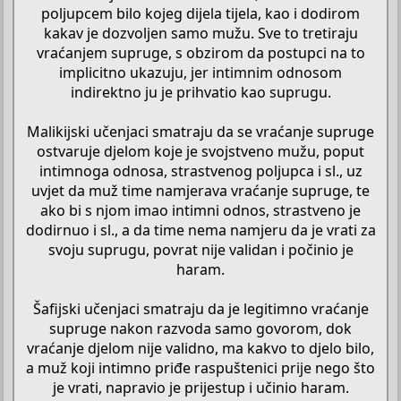
poljupcem bilo kojeg dijela tijela, kao i dodirom
kakav je dozvoljen samo mužu. Sve to tretiraju
vraćanjem supruge, s obzirom da postupci na to
implicitno ukazuju, jer intimnim odnosom
indirektno ju je prihvatio kao suprugu.
Malikijski učenjaci smatraju da se vraćanje supruge
ostvaruje djelom koje je svojstveno mužu, poput
intimnoga odnosa, strastvenog poljupca i sl., uz
uvjet da muž time namjerava vraćanje supruge, te
ako bi s njom imao intimni odnos, strastveno je
dodirnuo i sl., a da time nema namjeru da je vrati za
svoju suprugu, povrat nije validan i počinio je
haram.
Šafijski učenjaci smatraju da je legitimno vraćanje
supruge nakon razvoda samo govorom, dok
vraćanje djelom nije validno, ma kakvo to djelo bilo,
a muž koji intimno priđe raspuštenici prije nego što
je vrati, napravio je prijestup i učinio haram.