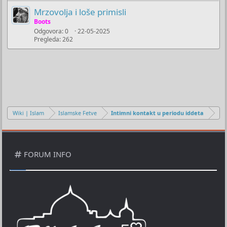
Mrzovolja i loše primisli
Boots
Odgovora
0
22-05-2025
Pregleda
262
Wiki | Islam
Islamske Fetve
Intimni kontakt u periodu iddeta
FORUM INFO