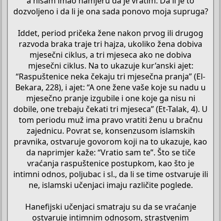
a nisam imao namjeru da je vratim. Da li je to
dozvoljeno i da li je ona sada ponovo moja supruga?
Iddet, period pričeka žene nakon prvog ili drugog
razvoda braka traje tri hajza, ukoliko žena dobiva
mjesečni ciklus, a tri mjeseca ako ne dobiva
mjesečni ciklus. Na to ukazuje kur’anski ajet:
“Raspuštenice neka čekaju tri mjesečna pranja” (El-
Bekara, 228), i ajet: “A one žene vaše koje su nadu u
mjesečno pranje izgubile i one koje ga nisu ni
dobile, one trebaju čekati tri mjeseca” (Et-Talak, 4). U
tom periodu muž ima pravo vratiti ženu u bračnu
zajednicu. Povrat se, konsenzusom islamskih
pravnika, ostvaruje govorom koji na to ukazuje, kao
da naprimjer kaže: “Vratio sam te”. Što se tiče
vraćanja raspuštenice postupkom, kao što je
intimni odnos, poljubac i sl., da li se time ostvaruje ili
ne, islamski učenjaci imaju različite poglede.
Hanefijski učenjaci smatraju su da se vraćanje
ostvaruje intimnim odnosom, strastvenim