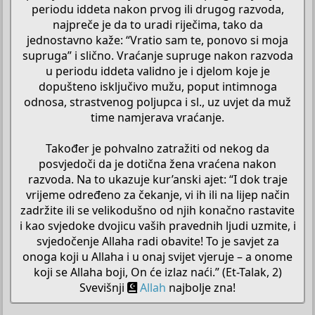
periodu iddeta nakon prvog ili drugog razvoda,
najpreče je da to uradi riječima, tako da
jednostavno kaže: “Vratio sam te, ponovo si moja
supruga” i slično. Vraćanje supruge nakon razvoda
u periodu iddeta validno je i djelom koje je
dopušteno isključivo mužu, poput intimnoga
odnosa, strastvenog poljupca i sl., uz uvjet da muž
time namjerava vraćanje.
Također je pohvalno zatražiti od nekog da
posvjedoči da je dotična žena vraćena nakon
razvoda. Na to ukazuje kur’anski ajet: “I dok traje
vrijeme određeno za čekanje, vi ih ili na lijep način
zadržite ili se velikodušno od njih konačno rastavite
i kao svjedoke dvojicu vaših pravednih ljudi uzmite, i
svjedočenje Allaha radi obavite! To je savjet za
onoga koji u Allaha i u onaj svijet vjeruje – a onome
koji se Allaha boji, On će izlaz naći.” (Et-Talak, 2)
Svevišnji
Allah
najbolje zna!​