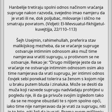
Hanbelije tretiraju spolni odnos načinom vraćanja
supruge nakon razvoda, svejedno imao namjeru da
je vrati ili ne, dok poljubac, milovanje i slično ne
smatraju povratom. (Vidjeti: El-Mevsuatul-fikhijjetul-
kuvejtijja, 22/110–113)
Šejh Usejmin, rahimehullah, preferira stav
malikijskog mezheba, da se vraćanje supruge
ostvaruje intimnim odnosom ako muž time
namjerava vratiti suprugu, u protivnom se ne
ostvaruje. Rekao je: “Drugo mišljenje jeste da se
vraćanje ne ostvaruje intimnim odnosom osim ako
time namjerava da vrati suprugu, jer intimni odnos
čovjek sebi ponekad tolerira sa ženom s kojom nije
u braku putem bluda i zinaluka. Može se desiti da
muža koji razvede suprugu nadvladaju prohtjevi u
pogledu nje, ili da ga privuče svojim izgledom tako
da se ne mogne obuzdati te s njom spolno opći,
iako time nije namjeravao da je vrati za suprugu, niti
je to htio, niti želi da je vrati. Prema ovom mišljenju,