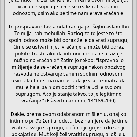
vraćanje supruge neće se realizirati spolnim
odnosom, osim ako se time namjerava vraćanje.
To je ispravan stav, a odabrao ga je i šejhul-islam Ibn
Tejmijja, rahimehullah. Razlog za to jeste to što
spolni odnos može biti odraz želje da vrati suprugu,
čime se ustvari nijeti vraćanje, a može biti odraz
pukih strasti tako da intimni odnos ne ukazuje
nužno na vraćanje.” Zatim je rekao: “Ispravno je
mišljenje da se vraćanje supruge nakon opozivog
razvoda ne ostvaruje samim spolnim odnosom,
osim ako time ima namjeru da je vrati i smatra da
mu je halal sa njom općiti tretirajući je svojom
suprugom. Ako je stanje takvo, to je legitimno
vraćanje.“ (Eš-Šerhul-mumti, 13/189–190)
Dakle, prema ovom odabranom mišljenju, onaj ko
intimno priđe ženi u iddetu, bez namjere da je time
vrati za svoju suprugu, počinio je grijeh i dužan je
pokajati se. Muž koji želi vratiti suprugu, a još je u