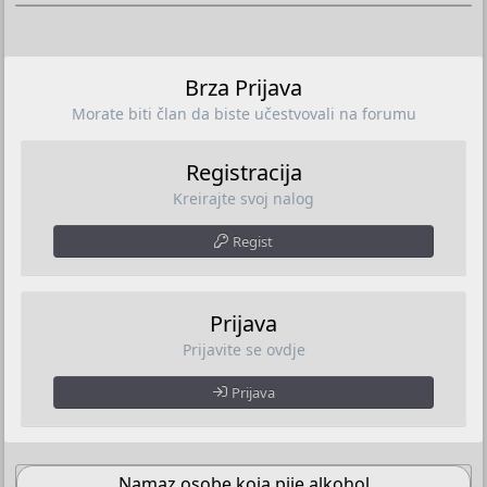
Brza Prijava
Morate biti član da biste učestvovali na forumu
Registracija
Kreirajte svoj nalog
Regist
Prijava
Prijavite se ovdje
Prijava
Namaz osobe koja pije alkohol