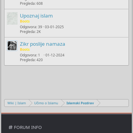
k
Pregleda
608
l
j
Upoznaj islam
u
Boots
č
Odgovora
39
03-01-2025
Pregleda
2K
a
n
Zikr poslije namaza
o
Boots
Odgovora
1
01-12-2024
Pregleda
420
Wiki | Islam
Učimo o Islamu
Islamski Pozdrav
FORUM INFO