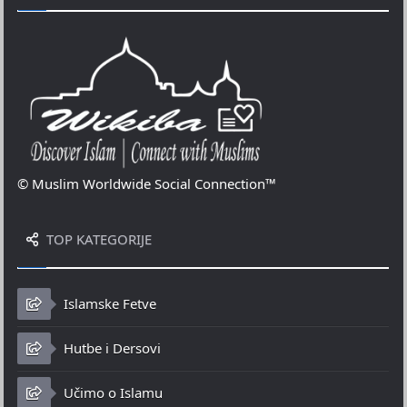
© Muslim Worldwide Social Connection™
TOP KATEGORIJE
Islamske Fetve
Hutbe i Dersovi
Učimo o Islamu