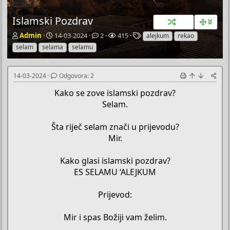
Islamski Pozdrav
P
P
O
P
O
Admin
14-03-2024
2
415
alejkum
rekao
o
o
d
r
z
selam
selama
selamu
k
č
g
e
n
r
e
o
g
a
e
t
v
l
k
14-03-2024
Odgovora: 2
t
n
o
e
e
a
i
r
d
Kako se zove islamski pozdrav?
č
d
a
a
Selam.
T
a
e
t
Šta riječ selam znači u prijevodu?
m
u
e
m
Mir.
Kako glasi islamski pozdrav?
ES SELAMU ‘ALEJKUM
Prijevod:
Mir i spas Božiji vam želim.