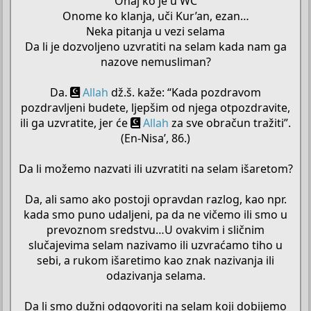
Onaj ko je u WC
Onome ko klanja, uči Kur’an, ezan…
Neka pitanja u vezi selama
Da li je dozvoljeno uzvratiti na selam kada nam ga
nazove nemusliman?
Da.
Allah
dž.š. kaže: “Kada pozdravom
pozdravljeni budete, ljepšim od njega otpozdravite,
ili ga uzvratite, jer će
Allah
za sve obračun tražiti”.
(En-Nisa’, 86.)
Da li možemo nazvati ili uzvratiti na selam išaretom?
Da, ali samo ako postoji opravdan razlog, kao npr.
kada smo puno udaljeni, pa da ne vičemo ili smo u
prevoznom sredstvu…U ovakvim i sličnim
slučajevima selam nazivamo ili uzvraćamo tiho u
sebi, a rukom išaretimo kao znak nazivanja ili
odazivanja selama.
Da li smo dužni odgovoriti na selam koji dobijemo