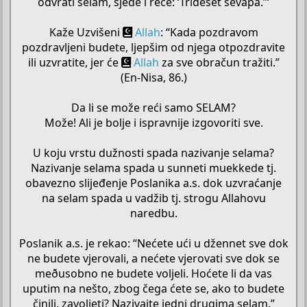
odvrati selam, sjede i reče: ‘Trideset sevapa.”‘
Kaže Uzvišeni
Allah
: “Kada pozdravom
pozdravljeni budete, ljepšim od njega otpozdravite
ili uzvratite, jer će
Allah
za sve obračun tražiti.”
(En-Nisa, 86.)
Da li se može reći samo SELAM?
Može! Ali je bolje i ispravnije izgovoriti sve.
U koju vrstu dužnosti spada nazivanje selama?
Nazivanje selama spada u sunneti muekkede tj.
obavezno slijeđenje Poslanika a.s. dok uzvraćanje
na selam spada u vadžib tj. strogu Allahovu
naredbu.
Poslanik a.s. je rekao: “Nećete ući u džennet sve dok
ne budete vjerovali, a nećete vjerovati sve dok se
meðusobno ne budete voljeli. Hoćete li da vas
uputim na nešto, zbog čega ćete se, ako to budete
činili, zavoljeti? Nazivajte jedni drugima selam.”