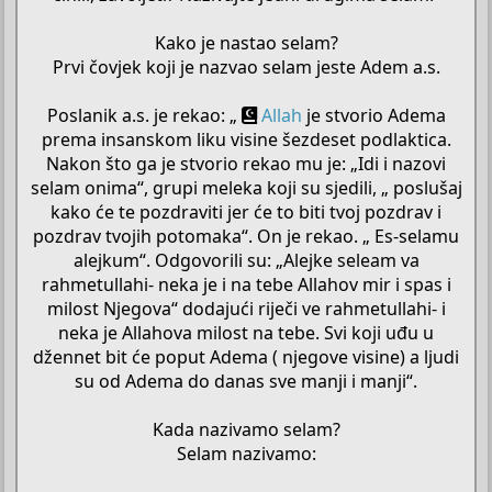
Kako je nastao selam?
Prvi čovjek koji je nazvao selam jeste Adem a.s.
Poslanik a.s. je rekao: „
Allah
je stvorio Adema
prema insanskom liku visine šezdeset podlaktica.
Nakon što ga je stvorio rekao mu je: „Idi i nazovi
selam onima“, grupi meleka koji su sjedili, „ poslušaj
kako će te pozdraviti jer će to biti tvoj pozdrav i
pozdrav tvojih potomaka“. On je rekao. „ Es-selamu
alejkum“. Odgovorili su: „Alejke seleam va
rahmetullahi- neka je i na tebe Allahov mir i spas i
milost Njegova“ dodajući riječi ve rahmetullahi- i
neka je Allahova milost na tebe. Svi koji uđu u
džennet bit će poput Adema ( njegove visine) a ljudi
su od Adema do danas sve manji i manji“.
Kada nazivamo selam?
Selam nazivamo: