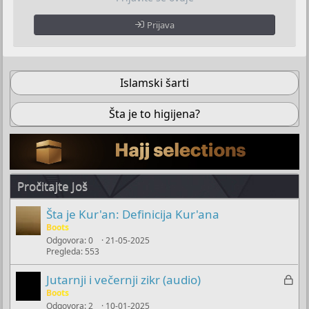
Prijava
Islamski šarti
Šta je to higijena?
Pročitajte Još
Šta je Kur'an: Definicija Kur'ana
Boots
Odgovora
0
21-05-2025
Pregleda
553
Z
Jutarnji i večernji zikr (audio)
a
Boots
Odgovora
2
10-01-2025