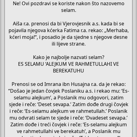
Ne! Ovi pozdravi se koriste nakon što nazovemo
selam.
Aiša r.a. prenosi da bi Vjerovjesnik a.s. kada bi se
pojavila njegova kćerka Fatima r.a. rekao: „Merhaba,
kćeri moja!“, i posadio je da sjedne s njegove desne
ili lijeve strane.
Kako je najbolje nazvati selam?
ES SELAMU ‘ALEJKUM VE RAHMETULLAHI VE
BEREKATUHU
Prenosi se od Imrana ibn Husajna r.a. da je rekao:
“Došao je jedan čovjek Poslaniku a.s. i rekao mu: ‘Es-
selamu alejkum’, a Poslanik mu odgovori, zatim
sjede i reče: ‘Deset sevapa.’ Zatim dođe drugi čovjek
i reče: ‘Es-selamu alejkum ve rahmetullah.’ Poslanik
mu odvrati selam te sjede i reče: ‘Dvadeset sevapa.’
Zatim dođe i treći čovjek i reče: ‘Es-selamu alejkum
ve rahmetullahi ve berekatuh’, a Poslanik mu