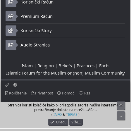
Korisnički Račun
Premium Račun
Korisnički Story
Audio Stranica
Islam | Religion | Beliefs | Practices | Facts
Islamic Forum for the Muslim or (non) Muslim Community
Korištenje
Privatnost
Pomoć
Rss
Stranica koristi kolačiće kako bi prilagodila sadržaj vašim interesima za
Top
© 2023 - 09-08-2026
pretraživanje dok ste na mreži. ...Više...
© Islamic Community Platform ®
(
INFO
&
TERMS
)
Bot
Uredu
Više…