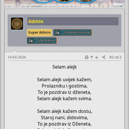
Admin
Super Admin
Urednik Foruma
Site Admin
14-03-2024
#3
od
3
Selam alejk
Selam alejk uvijek kažem,
Prolazniku i gostima,
To je pozdrav iz dženeta,
Selam alejk kažem svima.
Selam alejk kažem dostu,
Staroj nani, didovima,
To je pozdrav iz Dženeta,