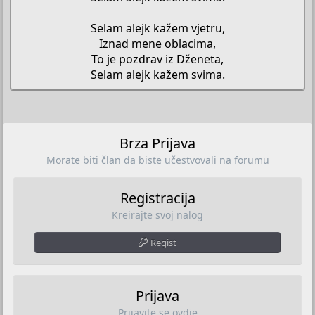
Selam alejk kažem vjetru,
Iznad mene oblacima,
To je pozdrav iz Dženeta,
Selam alejk kažem svima.​
Brza Prijava
Morate biti član da biste učestvovali na forumu
Registracija
Kreirajte svoj nalog
Regist
Prijava
Prijavite se ovdje