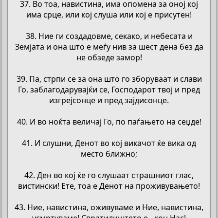
37. Во тоа, навистина, има опомена за оној кој
има срце, или кој слуша или кој е присутен!
38. Ние ги создадовме, секако, и небесата и
Земјата и она што е меѓу нив за шест дена без да
не обзеде замор!
39. Па, стрпи се за она што го зборуваат и слави
Го, заблагодарувајќи се, Господарот твој и пред
изгрејсонце и пред зајдисонце.
40. И во ноќта величај Го, по паѓањето на сеџде!
41. И слушни, Денот во кој викачот ќе вика од
место ближно;
42. Ден во кој ќе го слушаат страшниот глас,
вистински! Ете, тоа е Денот на проживувањето!
43. Ние, навистина, оживуваме и Ние, навистина,
усмртуваме! Свратилиштето е - кон Нас!