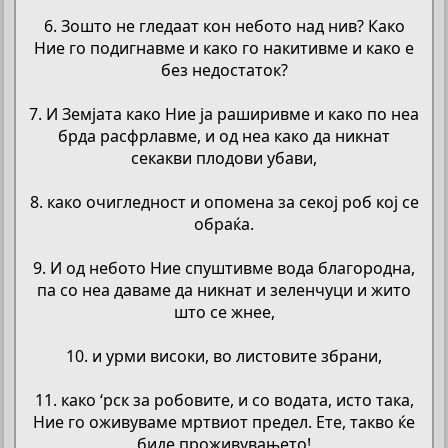
6. Зошто не гледаат кон небото над нив? Како
Ние го подигнавме и како го накитивме и како е
без недостаток?
7. И Земјата како Ние ја раширивме и како по неа
брда расфрлавме, и од неа како да никнат
секакви плодови убави,
8. како очигледност и опомена за секој роб кој се
обраќа.
9. И од небото Ние спуштивме вода благородна,
па со неа даваме да никнат и зеленчуци и жито
што се жнее,
10. и урми високи, во листовите збрани,
11. како ‘рск за робовите, и со водата, исто така,
Ние го оживуваме мртвиот предел. Ете, такво ќе
биде проживувањето!