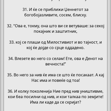
31. И ќе се приближи Џеннетот за
богобојазливите, сосем, блиску.
32. “Ова е, токму, она што ви се ветуваше: за секој
покајник и заштитник,
33. кој се плаши од Милостивиот и во тајност, и
кој ќе дојде со срце оддадено.
34. Влезете во него со селам! Ете, ова е Денот на
вечноста!”
35. Во него за нив ќе има се што ќе посакаат. А кај
Нас има и повеќе од тоа!
36. И колку поколенија Ние пред нив уништивме,
кои беа посилни од нив, и кои талкаа по земјите!
Има ли каде да се скријат?