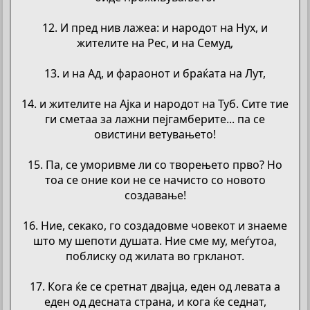
12. И пред нив лажеа: и народот на Нух, и
жителите на Рес, и на Семуд,
13. и на Ад, и фараонот и браќата на Лут,
14. и жителите на Ајка и народот на Туб. Сите тие
ги сметаа за лажни пејгамберите... па се
овистини ветувањето!
15. Па, се уморивме ли со творењето прво? Но
тоа се оние кои не се начисто со новото
создавање!
16. Ние, секако, го создадовме човекот и знаеме
што му шепоти душата. Ние сме му, меѓутоа,
поблиску од жилата во гркланот.
17. Кога ќе се сретнат двајца, еден од левата а
еден од десната страна, и кога ќе седнат,