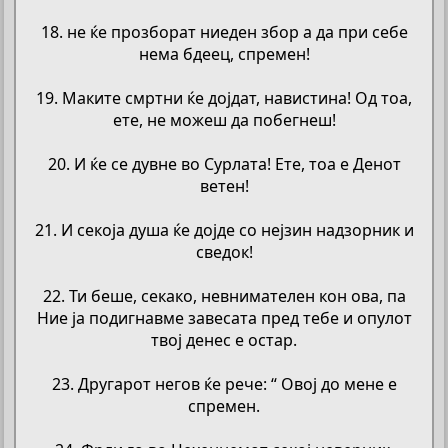
18. не ќе прозборат ниеден збор а да при себе
нема бдеец, спремен!
19. Маките смртни ќе дојдат, навистина! Од тоа,
ете, не можеш да побегнеш!
20. И ќе се дувне во Сурлата! Ете, тоа е Денот
ветен!
21. И секоја душа ќе дојде со нејзин надзорник и
сведок!
22. Ти беше, секако, невнимателен кон ова, па
Ние ја подигнавме завесата пред тебе и опулот
твој денес е остар.
23. Другарот негов ќе рече: “ Овој до мене е
спремен.