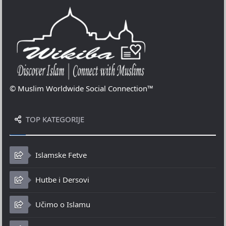
© Muslim Worldwide Social Connection™
TOP KATEGORIJE
Islamske Fetve
Hutbe i Dersovi
Učimo o Islamu