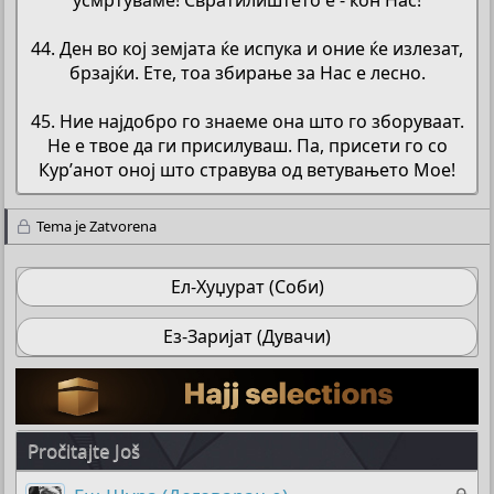
44. Ден во кој земјата ќе испука и оние ќе излезат,
брзајќи. Ете, тоа збирање за Нас е лесно.
45. Ние најдобро го знаеме она што го зборуваат.
Не е твое да ги присилуваш. Па, присети го со
Кур’анот оној што стравува од ветувањето Мое!​
Tema je Zatvorena
Ел-Хуџурат (Соби)
Ез-Заријат (Дувачи)
Pročitajte Još