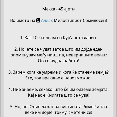
Мекка - 45 ајети
Во името на
Аллах
Милостивиот Сомилосен!
1. Каф! Се колнам во Кур’анот славен.
2. Но, ете се чудат затоа што им дојде еден
опоменувач меѓу нив... па, неверниците велат:
Ова е чудна работа!
3. Зарем кога ќе умреме и кога ќе станеме земја?
Ете, тоа враќање е невозможно.
4. Ние знаеме, секако, што ќе им одземе земјата.
Кај нас е Книгата што се чува!
5. Но, не! Оние лажат за вистината, бидејќи таа
веќе им дојде: токму, сметени се!