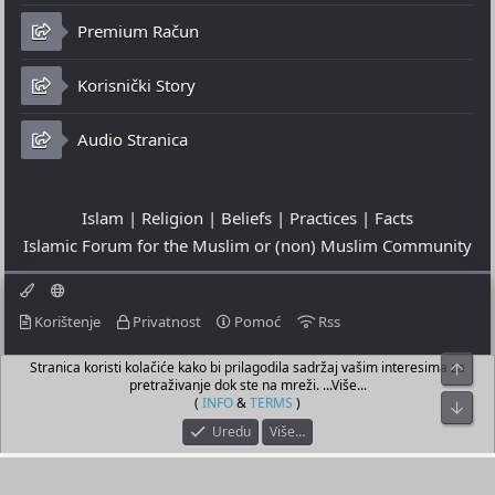
Premium Račun
Korisnički Story
Audio Stranica
Islam | Religion | Beliefs | Practices | Facts
Islamic Forum for the Muslim or (non) Muslim Community
Korištenje
Privatnost
Pomoć
Rss
Stranica koristi kolačiće kako bi prilagodila sadržaj vašim interesima za
Top
© 2023 - 07-08-2026
pretraživanje dok ste na mreži. ...Više...
© Islamic Community Platform ®
(
INFO
&
TERMS
)
Bot
Uredu
Više…