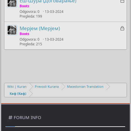
Z
Еш-Шура (Договарање)
a
Boots
Odgovora
0
13-03-2024
k
Pregleda
199
l
j
Z
Мерјем (Мерјем)
u
a
Boots
č
Odgovora
0
13-03-2024
k
Pregleda
215
a
l
n
j
o
u
č
a
n
o
Wiki | Kuran
Prevodi Kurana
Macedonian Translation
Каф (Каф)
FORUM INFO