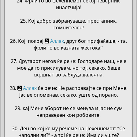
24. Фрли го во Џехеннемот секој неверник,
инаетчија!
25. Кој добро забрануваше, престапник,
сомнителен!
26. Кој, покрај
Аллах
, друг бог прифаќаше, - та,
фрли го во казната жестока!”
27. Другарот негов ќе рече: Господаре наш, не е
мое да го присилувам, но тој, секако, беше
скршнат во заблуда далечна.
28.
Аллах
ќе рече: Не расправајте се при Мене.
Јас ве опоменав, секако, уште од порано,
29. кај Мене зборот не се менува и Јас не сум
неправеден кон робовите.
30. Ден во кој ќе му речеме на Џехеннемот: “Се
наполни ли?” - а тој ќе рече: Има ли уште?