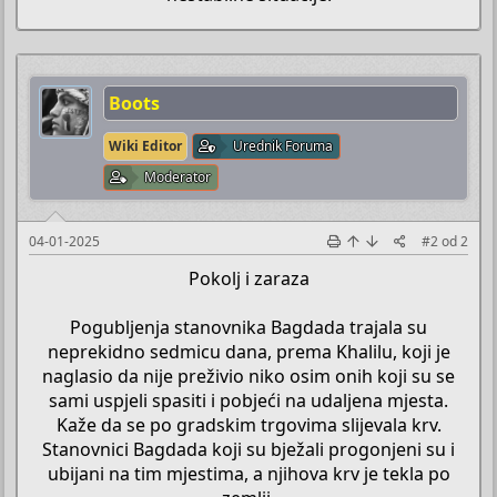
Boots
Wiki Editor
Urednik Foruma
Moderator
04-01-2025
#2
od
2
Pokolj i zaraza
Pogubljenja stanovnika Bagdada trajala su
neprekidno sedmicu dana, prema Khalilu, koji je
naglasio da nije preživio niko osim onih koji su se
sami uspjeli spasiti i pobjeći na udaljena mjesta.
Kaže da se po gradskim trgovima slijevala krv.
Stanovnici Bagdada koji su bježali progonjeni su i
ubijani na tim mjestima, a njihova krv je tekla po