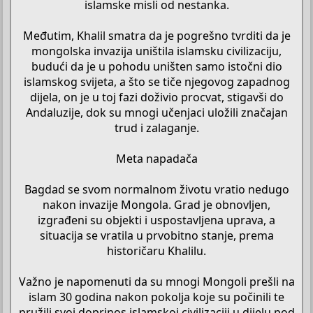
islamske misli od nestanka.
Međutim, Khalil smatra da je pogrešno tvrditi da je
mongolska invazija uništila islamsku civilizaciju,
budući da je u pohodu uništen samo istočni dio
islamskog svijeta, a što se tiče njegovog zapadnog
dijela, on je u toj fazi doživio procvat, stigavši do
Andaluzije, dok su mnogi učenjaci uložili značajan
trud i zalaganje.
Meta napadača
Bagdad se svom normalnom životu vratio nedugo
nakon invazije Mongola. Grad je obnovljen,
izgrađeni su objekti i uspostavljena uprava, a
situacija se vratila u prvobitno stanje, prema
historičaru Khalilu.
Važno je napomenuti da su mnogi Mongoli prešli na
islam 30 godina nakon pokolja koje su počinili te
pružili svoj doprinos islamskoj civilizaciji u dijelu pod