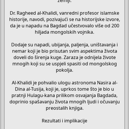
zemlji.
Dr. Ragheed al-Khalidi, vanredni profesor islamske
historije, navodi, pozivajući se na historijske izvore,
da je u napadu na Bagdad učestvovalo više od 200
hiljada mongolskih vojnika.
Dodaje su napadi, ubijanja, paljenja, uništavanja i
nemar koji je bio prisutan svim aspektima života
doveli do širenja kuge. Zaraza je odnijela živote
mnogih koji su se uspjeli spasiti od mongolskog
pokolja.
Al-Khalidi je pohvalio ulogu astronoma Nasira al-
Dina al-Tusija, koji je, uprkos tome što je bio u
pratnji Hulagu-kana prilikom osvajanja Bagdada,
doprinio spašavanju života mnogih ljudi i očuvanju
preostalih knjiga.
Rezultati i implikacije