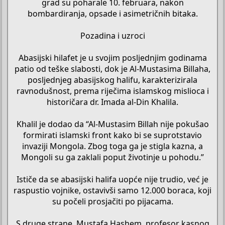
grad su poharale 10. februara, nakon
bombardiranja, opsade i asimetričnih bitaka.
Pozadina i uzroci
Abasijski hilafet je u svojim posljednjim godinama
patio od teške slabosti, dok je Al-Mustasima Billaha,
posljednjeg abasijskog halifu, karakterizirala
ravnodušnost, prema riječima islamskog mislioca i
historičara dr. Imada al-Din Khalila.
Khalil je dodao da “Al-Mustasim Billah nije pokušao
formirati islamski front kako bi se suprotstavio
invaziji Mongola. Zbog toga ga je stigla kazna, a
Mongoli su ga zaklali poput životinje u pohodu.”
Ističe da se abasijski halifa uopće nije trudio, već je
raspustio vojnike, ostavivši samo 12.000 boraca, koji
su počeli prosjačiti po pijacama.
S druge strane, Mustafa Hashem, profesor kasnog