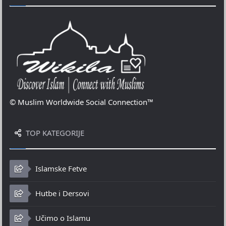
© Muslim Worldwide Social Connection™
TOP KATEGORIJE
Islamske Fetve
Hutbe i Dersovi
Učimo o Islamu