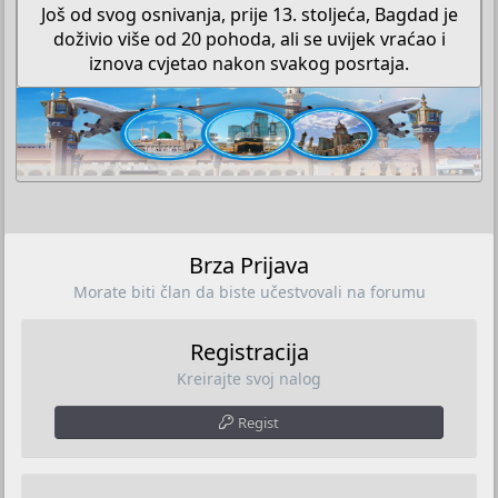
Još od svog osnivanja, prije 13. stoljeća, Bagdad je
doživio više od 20 pohoda, ali se uvijek vraćao i
iznova cvjetao nakon svakog posrtaja.​
Brza Prijava
Morate biti član da biste učestvovali na forumu
Registracija
Kreirajte svoj nalog
Regist