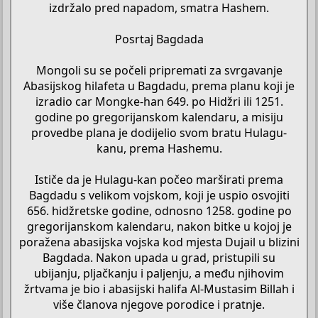
izdržalo pred napadom, smatra Hashem.
Posrtaj Bagdada
Mongoli su se počeli pripremati za svrgavanje
Abasijskog hilafeta u Bagdadu, prema planu koji je
izradio car Mongke-han 649. po Hidžri ili 1251.
godine po gregorijanskom kalendaru, a misiju
provedbe plana je dodijelio svom bratu Hulagu-
kanu, prema Hashemu.
Ističe da je Hulagu-kan počeo marširati prema
Bagdadu s velikom vojskom, koji je uspio osvojiti
656. hidžretske godine, odnosno 1258. godine po
gregorijanskom kalendaru, nakon bitke u kojoj je
poražena abasijska vojska kod mjesta Dujail u blizini
Bagdada. Nakon upada u grad, pristupili su
ubijanju, pljačkanju i paljenju, a među njihovim
žrtvama je bio i abasijski halifa Al-Mustasim Billah i
više članova njegove porodice i pratnje.