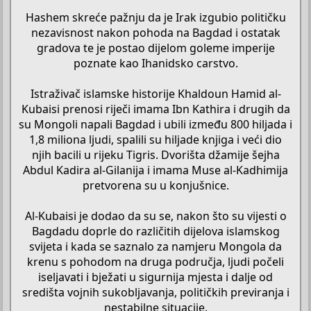
Hashem skreće pažnju da je Irak izgubio političku
nezavisnost nakon pohoda na Bagdad i ostatak
gradova te je postao dijelom goleme imperije
poznate kao Ihanidsko carstvo.
Istraživač islamske historije Khaldoun Hamid al-
Kubaisi prenosi riječi imama Ibn Kathira i drugih da
su Mongoli napali Bagdad i ubili između 800 hiljada i
1,8 miliona ljudi, spalili su hiljade knjiga i veći dio
njih bacili u rijeku Tigris. Dvorišta džamije šejha
Abdul Kadira al-Gilanija i imama Muse al-Kadhimija
pretvorena su u konjušnice.
Al-Kubaisi je dodao da su se, nakon što su vijesti o
Bagdadu doprle do različitih dijelova islamskog
svijeta i kada se saznalo za namjeru Mongola da
krenu s pohodom na druga područja, ljudi počeli
iseljavati i bježati u sigurnija mjesta i dalje od
središta vojnih sukobljavanja, političkih previranja i
nestabilne situacije.​