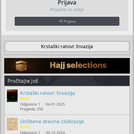
Prijava
Prijavite se ovdje
Prijava
Krstaški ratovi: Invazija
Pročitajte Još
Krstaški ratovi: Invazija
Boots
Odgovora
1
04-01-2025
Pregleda
258
Uništene drevne civilizacije
Boots
Odgovora
1
30-12-2024