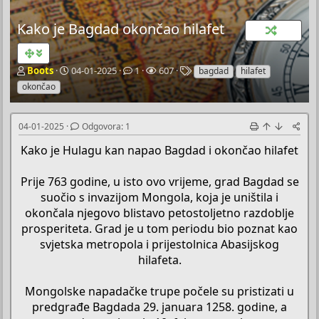
Kako je Bagdad okončao hilafet
P
P
O
P
O
Boots
04-01-2025
1
607
bagdad
hilafet
o
o
d
r
z
okončao
k
č
g
e
n
r
e
o
g
a
e
t
v
l
k
04-01-2025
Odgovora: 1
t
n
o
e
e
a
i
r
d
Kako je Hulagu kan napao Bagdad i okončao hilafet
č
d
a
a
T
a
Prije 763 godine, u isto ovo vrijeme, grad Bagdad se
e
t
suočio s invazijom Mongola, koja je uništila i
m
u
e
m
okončala njegovo blistavo petostoljetno razdoblje
prosperiteta. Grad je u tom periodu bio poznat kao
svjetska metropola i prijestolnica Abasijskog
hilafeta.
Mongolske napadačke trupe počele su pristizati u
predgrađe Bagdada 29. januara 1258. godine, a