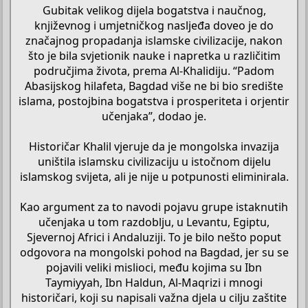
Gubitak velikog dijela bogatstva i naučnog,
književnog i umjetničkog nasljeđa doveo je do
značajnog propadanja islamske civilizacije, nakon
što je bila svjetionik nauke i napretka u različitim
područjima života, prema Al-Khalidiju. “Padom
Abasijskog hilafeta, Bagdad više ne bi bio središte
islama, postojbina bogatstva i prosperiteta i orjentir
učenjaka”, dodao je.
Historičar Khalil vjeruje da je mongolska invazija
uništila islamsku civilizaciju u istočnom dijelu
islamskog svijeta, ali je nije u potpunosti eliminirala.
Kao argument za to navodi pojavu grupe istaknutih
učenjaka u tom razdoblju, u Levantu, Egiptu,
Sjevernoj Africi i Andaluziji. To je bilo nešto poput
odgovora na mongolski pohod na Bagdad, jer su se
pojavili veliki mislioci, među kojima su Ibn
Taymiyyah, Ibn Haldun, Al-Maqrizi i mnogi
historičari, koji su napisali važna djela u cilju zaštite