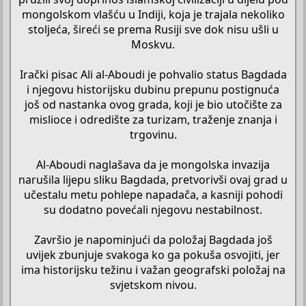
mongolskom vlašću u Indiji, koja je trajala nekoliko
stoljeća, šireći se prema Rusiji sve dok nisu ušli u
Moskvu.
Irački pisac Ali al-Aboudi je pohvalio status Bagdada
i njegovu historijsku dubinu prepunu postignuća
još od nastanka ovog grada, koji je bio utočište za
mislioce i odredište za turizam, traženje znanja i
trgovinu.
Al-Aboudi naglašava da je mongolska invazija
narušila lijepu sliku Bagdada, pretvorivši ovaj grad u
učestalu metu pohlepe napadača, a kasniji pohodi
su dodatno povećali njegovu nestabilnost.
Završio je napominjući da položaj Bagdada još
uvijek zbunjuje svakoga ko ga pokuša osvojiti, jer
ima historijsku težinu i važan geografski položaj na
svjetskom nivou.