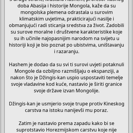
doba Abasija i historije Mongola, kaže da su
mongolska plemena odrastala u surovim
klimatskim uvjetima, prakticirajući nasilje i
obmanjujući radi sticanja sredstva za život. Zadobili
su surove moralne i društvene karakteristike koje
su ih učinile najopasnijim narodom na svijetu u
historiji koji je bio poznat po ubistvima, uništavanju
i razaranju.
Hashem je dodao da su svi ti surovi uvjeti potaknuli
Mongole da ozbiljno razmišljaju o ekspanziji, a
nakon što je Džingis-kan uspio uspostaviti temelje
svoje vladavine kod kuće, nastavio je širiti granice
svoje države izvan Mongolije.
Džingis-kan je usmjerio svoje trupe protiv Kineskog
carstva na istoku nanijevši mu poraz.
Zatim je nastavio prema zapadu kako bi se
suprotstavio Horezmijskom carstvu koje nije