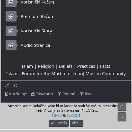
Korisnički Račun
Premium Račun
Korisnički Story
Audio Stranica
Islam | Religion | Beliefs | Practices | Facts
Islamic Forum for the Muslim or (non) Muslim Community
Korištenje
Privatnost
Pomoć
Rss
Stranica koristi kolačiće kako bi prilagodila sadržaj vašim interesima za
Top
© 2023 - 08-08-2026
pretraživanje dok ste na mreži. ...Više...
© Islamic Community Platform ®
(
INFO
&
TERMS
)
Bot
Uredu
Više…