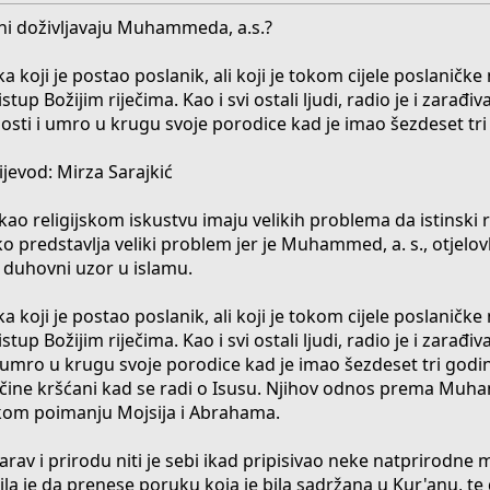
i doživljavaju Muhammeda, a.s.?
koji je postao poslanik, ali koji je tokom cijele poslaničke 
p Božijim riječima. Kao i svi ostali ljudi, radio je i zarađiva
nosti i umro u krugu svoje porodice kad je imao šezdeset tri
ijevod: Mirza Sarajkić
ao religijskom iskustvu imaju velikih problema da istinski 
predstavlja veliki problem jer je Muhammed, a. s., otjelovl
i duhovni uzor u islamu.
koji je postao poslanik, ali koji je tokom cijele poslaničke 
p Božijim riječima. Kao i svi ostali ljudi, radio je i zarađiva
 i umro u krugu svoje porodice kad je imao šezdeset tri god
o čine kršćani kad se radi o Isusu. Njihov odnos prema Muha
nskom poimanju Mojsija i Abrahama.
av i prirodu niti je sebi ikad pripisivao neke natprirodne 
ila je da prenese poruku koja je bila sadržana u Kur'anu, t