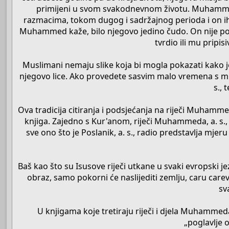
primijeni u svom svakodnevnom životu. Muhammedu
razmacima, tokom dugog i sadržajnog perioda i on ih j
Muhammed kaže, bilo njegovo jedino čudo. On nije pobje
tvrdio ili mu pripi
Muslimani nemaju slike koja bi mogla pokazati kako je 
njegovo lice. Ako provedete sasvim malo vremena s mu
s., 
Ova tradicija citiranja i podsjećanja na riječi Muhammeda
knjiga. Zajedno s Kur'anom, riječi Muhammeda, a. s.
sve ono što je Poslanik, a. s., radio predstavlja mje
Baš kao što su Isusove riječi utkane u svaki evropski jez
obraz, samo pokorni će naslijediti zemlju, caru carev
sv
U knjigama koje tretiraju riječi i djela Muhammed
„poglavlje o