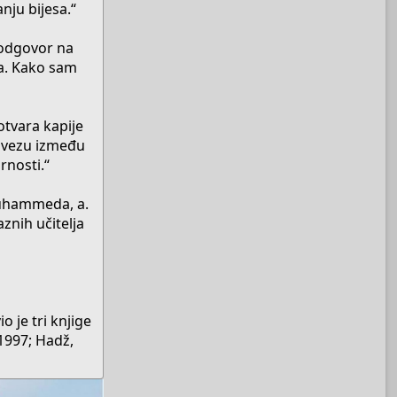
nju bijesa.“
 odgovor na
ja. Kako sam
otvara kapije
u vezu između
rnosti.“
 Muhammeda, a.
znih učitelja
 je tri knjige
1997; Hadž,