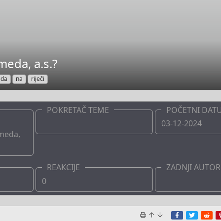
eda, a.s.?
da
na
riječi
POKRETAČ TEME
POČETNI DAT
Boots
03-12-2024
meda,
REAKCIJE
ZADNJI AUTOR
0
Boots
Facebook
Twitte
Re