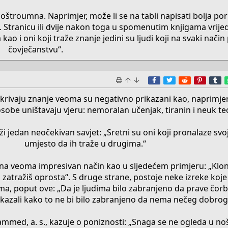
oštroumna. Naprimjer, može li se na tabli napisati bolja po
a“. Stranicu ili dvije nakon toga u spomenutim knjigama vrij
 kao i oni koji traže znanje jedini su ljudi koji na svaki nač
čovječanstvu“.​
Facebook
Twitter
Reddit
Pinter
T
rikrivaju znanje veoma su negativno prikazani kao, naprimjer
osobe uništavaju vjeru: nemoralan učenjak, tiranin i neuk te
rži jedan neočekivan savjet: „Sretni su oni koji pronalaze s
umjesto da ih traže u drugima.“
 na veoma impresivan način kao u sljedećem primjeru: „Klon
 zatražiš oprosta“. S druge strane, postoje neke izreke koje s
a, poput ove: „Da je ljudima bilo zabranjeno da prave čor
i i kazali kako to ne bi bilo zabranjeno da nema nečeg dobro
med, a. s., kazuje o poniznosti: „Snaga se ne ogleda u no