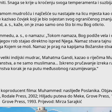
initi. Snaga se krije u kroćenju svoga temperamenta i suzbija
samom mudrošću i najčešće su nastajale na licu mjesta kao
je kazivao čovjek koji je bio svjestan svog ograničenog znan
a. s., kaže, on je znao samo ono što bi mu Bog otkrio.
mmedu, a. s., o namazu: „Tokom namaza, Bog podiže vela i 
 Njegov rob stajao direktno ispred Njega. Namaz stvara tajn
ga Kojem se moli. Namaz je prag na kapijama Božanske stva
je veliki indijski mudrac, Mahatma Gandi, kazao o riječima
ječanstva, a ne samo muslimana… Iskreno pručavanje izreka ra
nstva korak je na putu međusobnog razumijevanja.“
i koproducent filma: Muhammed: naslijeđe Poslanika. Objavio
, Rodale Press, 2002; Hiljadu puteva do Meke, Grove Press, 
Grove Press, 1993. Prijevod: Mirza Sarajkić​