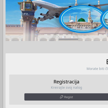
Morate biti č
Registracija
Kreirajte svoj nalog
Regist