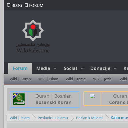
BLOG
FORUM
Forum
Media
Social
Donacije
K
Wiki | Kuran
Wiki | Islam
Wiki | Teme
Wiki | Jezici
Wiki
Quran | Bosnian
Quran 
Bosanski Kuran
Corano 
Wiki | Islam
Poslanici u Islamu
Poslanik Milosti