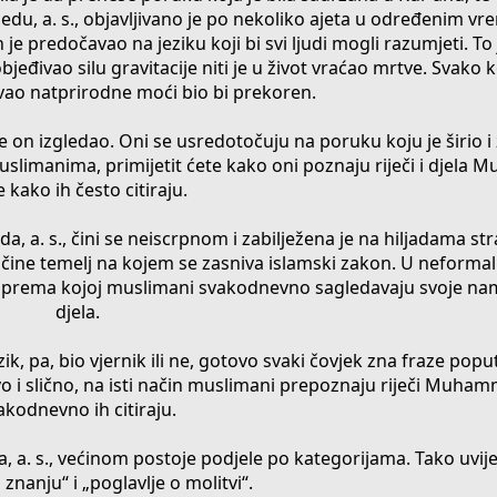
, a. s., objavljivano je po nekoliko ajeta u određenim v
e predočavao na jeziku koji bi svi ljudi mogli razumjeti. To
đivao silu gravitacije niti je u život vraćao mrtve. Svako k
sivao natprirodne moći bio bi prekoren.
on izgledao. Oni se usredotočuju na poruku koju je širio i ž
slimanima, primijetit ćete kako oni poznaju riječi i djela
te kako ih često citiraju.
, a. s., čini se neiscrpnom i zabilježena je na hiljadama stra
, čine temelj na kojem se zasniva islamski zakon. U neforma
ru prema kojoj muslimani svakodnevno sagledavaju svoje namje
djela.
ik, pa, bio vjernik ili ne, gotovo svaki čovjek zna fraze popu
o i slično, na isti način muslimani prepoznaju riječi Muhamme
akodnevno ih citiraju.
a, a. s., većinom postoje podjele po kategorijama. Tako uvi
 znanju“ i „poglavlje o molitvi“.