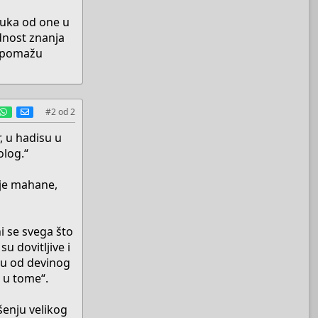
ruka od one u
ednost znanja
in pomažu
est
umblr
WhatsApp
E-mail
#2
od
2
, u hadisu u
olog.“
voje mahane,
i se svega što
u dovitljive i
bu od devinog
g u tome“.
šenju velikog