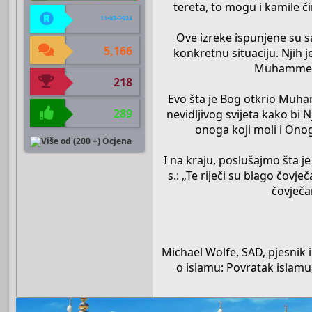
tereta, to mogu i kamile č
11-03-2024
Ove izreke ispunjene su 
5,166
konkretnu situaciju. Njih 
Muhammed, 
218
Evo šta je Bog otkrio Muha
289
nevidljivog svijeta kako bi
onoga koji moli i Ono
I na kraju, poslušajmo šta 
s.: „Te riječi su blago čov
čovječa
Michael Wolfe, SAD, pjesnik 
o islamu: Povratak islamu