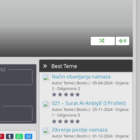
Best Teme
UM
Način obavljanja namaza
Autor Teme ( Boots )
05-04-2024
Ocjena:
2
Odgovora: 2
5
.
0
021 – Surat Al-Anbiyâ’ (I Profeti)
0
Autor Teme ( Boots )
25-11-2024
Ocjena:
s
t
1
Odgovora: 0
a
5
r
.
(
0
Zikrenje poslije namaza
s
0
)
r
ddit
Pinterest
Tumblr
WhatsApp
E-mail
Autor Teme ( Boots )
01-12-2024
Ocjena:
s