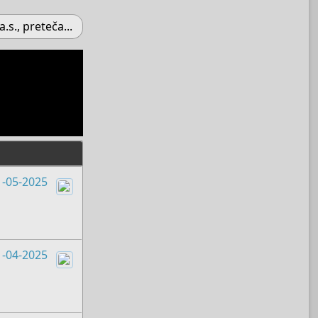
., preteča...
1-05-2025
Boots
1-04-2025
Admin