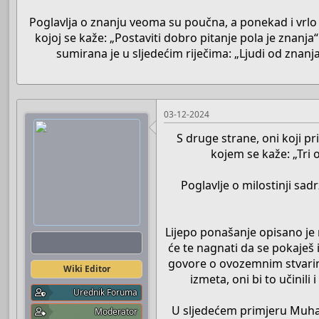
Poglavlja o znanju veoma su poučna, a ponekad i vrlo 
kojoj se kaže: „Postaviti dobro pitanje pola je znanj
sumirana je u sljedećim riječima: „Ljudi od znanja
03-12-2024
S druge strane, oni koji p
kojem se kaže: „Tri 
Poglavlje o milostinji sad
Lijepo ponašanje opisano je
Boots
će te nagnati da se pokaješ i
govore o ovozemnim stvarim
Wiki Editor
izmeta, oni bi to učinil
Urednik Foruma
U sljedećem primjeru Muham
Moderator