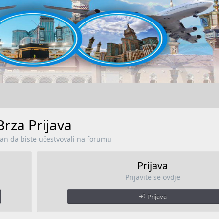
Brza Prijava
lan da biste učestvovali na forumu
Prijava
Prijavite se ovdje
Prijava