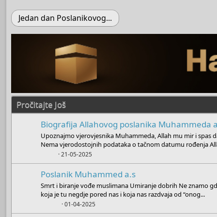
Jedan dan Poslanikovog...
Pročitajte Još
Biografija Allahovog poslanika Muhammeda a
Upoznajmo vjerovjesnika Muhammeda, Allah mu mir i spas da
Nema vjerodostojnih podataka o tačnom datumu rođenja All
Boots
21-05-2025
Poslanik Muhammed a.s
Smrt i biranje vođe muslimana Umiranje dobrih Ne znamo gdje
koja je tu negdje pored nas i koja nas razdvaja od “onog...
Admin
01-04-2025