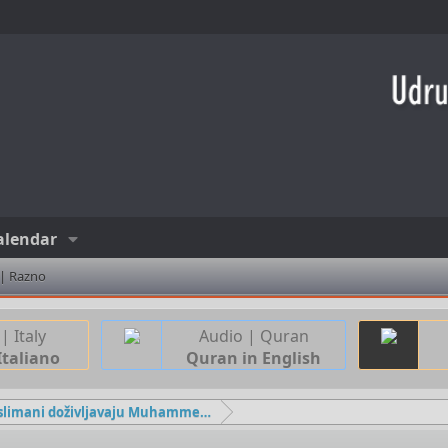
alendar
 | Razno
| Italy
Audio | Quran
Italiano
Quran in English
Kako muslimani doživljavaju Muhammeda, a.s.?