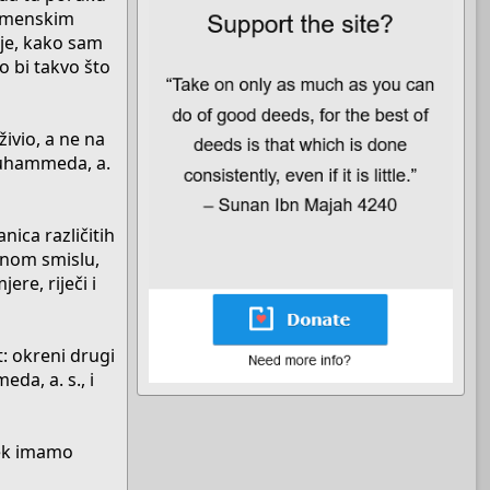
remenskim
 je, kako sam
o bi takvo što
ivio, a ne na
 Muhammeda, a.
nica različitih
lnom smislu,
re, riječi i
t: okreni drugi
da, a. s., i
jek imamo