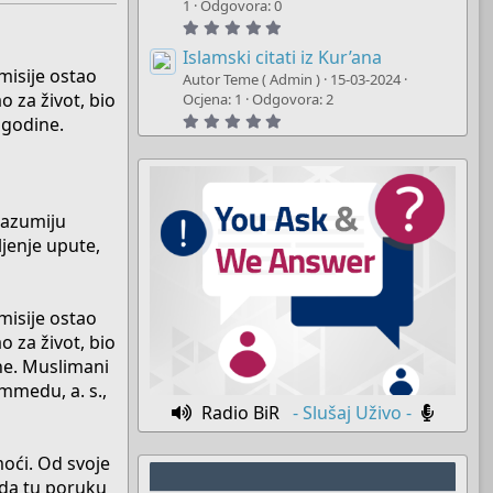
t
1
Odgovora: 0
a
5
r
.
(
0
Islamski citati iz Kur’ana
s
0
misije ostao
)
Autor Teme ( Admin )
15-03-2024
s
o za život, bio
t
Ocjena: 1
Odgovora: 2
a
5
 godine.
r
.
(
0
s
0
)
s
t
a
razumiju
r
(
jenje upute,
s
)
misije ostao
o za život, bio
ine. Muslimani
mmedu, a. s.,
Radio BiR
- Slušaj Uživo -
moći. Od svoje
e da tu poruku