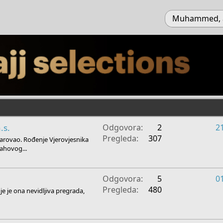
Muhammed, a.s
.s.
Odgovora
2
2
Pregleda
307
rovao. Rođenje Vjerovjesnika
ahovog...
Odgovora
5
0
Pregleda
480
 je ona nevidljiva pregrada,