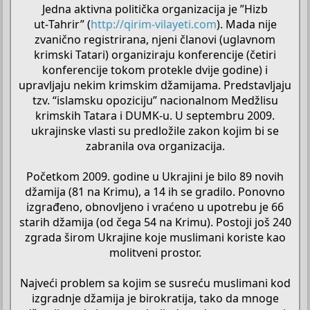
Jedna aktivna politička organizacija je ”Hizb
ut‑Tahrir” (
http://qirim-vilayeti.com
). Mada nije
zvanično registrirana, njeni članovi (uglavnom
krimski Tatari) organiziraju konferencije (četiri
konferencije tokom protekle dvije godine) i
upravljaju nekim krimskim džamijama. Predstavljaju
tzv. “islamsku opoziciju” nacionalnom Medžlisu
krimskih Tatara i DUMK‑u. U septembru 2009.
ukrajinske vlasti su predložile zakon kojim bi se
zabranila ova organizacija.
Početkom 2009. godine u Ukrajini je bilo 89 novih
džamija (81 na Krimu), a 14 ih se gradilo. Ponovno
izgrađeno, obnovljeno i vraćeno u upotrebu je 66
starih džamija (od čega 54 na Krimu). Postoji još 240
zgrada širom Ukrajine koje muslimani koriste kao
molitveni prostor.
Najveći problem sa kojim se susreću muslimani kod
izgradnje džamija je birokratija, tako da mnoge