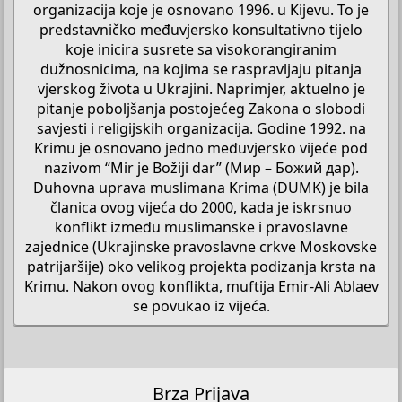
organizacija koje je osnovano 1996. u Kijevu. To je
predstavničko međuvjersko konsultativno tijelo
koje inicira susrete sa visokorangiranim
dužnosnicima, na kojima se raspravljaju pitanja
vjerskog života u Ukrajini. Naprimjer, aktuelno je
pitanje poboljšanja postojećeg Zakona o slobodi
savjesti i religijskih organizacija. Godine 1992. na
Krimu je osnovano jedno međuvjersko vijeće pod
nazivom “Mir je Božiji dar” (Мир – Божий дар).
Duhovna uprava muslimana Krima (DUMK) je bila
članica ovog vijeća do 2000, kada je iskrsnuo
konflikt između muslimanske i pravoslavne
zajednice (Ukrajinske pravoslavne crkve Moskovske
patrijaršije) oko velikog projekta podizanja krsta na
Krimu. Nakon ovog konflikta, muftija Emir‑Ali Ablaev
se povukao iz vijeća.​
Brza Prijava