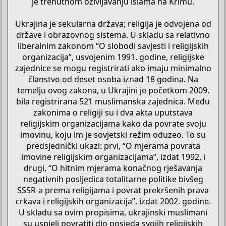
je trenutnom oživljavanju islama na Krimu.
Ukrajina je sekularna država; religija je odvojena od
države i obrazovnog sistema. U skladu sa relativno
liberalnim zakonom “O slobodi savjesti i religijskih
organizacija”, usvojenim 1991. godine, religijske
zajednice se mogu registrirati ako imaju minimalno
članstvo od deset osoba iznad 18 godina. Na
temelju ovog zakona, u Ukrajini je početkom 2009.
bila registrirana 521 muslimanska zajednica. Među
zakonima o religiji su i dva akta uputstava
religijskim organizacijama kako da povrate svoju
imovinu, koju im je sovjetski režim oduzeo. To su
predsjednički ukazi: prvi, “O mjerama povrata
imovine religijskim organizacijama”, izdat 1992, i
drugi, “O hitnim mjerama konačnog rješavanja
negativnih posljedica totalitarne politike bivšeg
SSSR‑a prema religijama i povrat prekršenih prava
crkava i religijskih organizacija”, izdat 2002. godine.
U skladu sa ovim propisima, ukrajinski muslimani
su uspjeli povratiti dio posjeda svojih religijskih