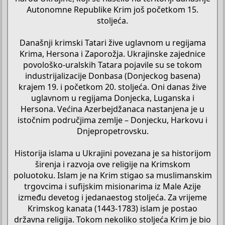
Autonomne Republike Krim još početkom 15.
stoljeća.
Današnji krimski Tatari žive uglavnom u regijama
Krima, Hersona i Zaporožja. Ukrajinske zajednice
povološko-uralskih Tatara pojavile su se tokom
industrijalizacije Donbasa (Donjeckog basena)
krajem 19. i početkom 20. stoljeća. Oni danas žive
uglavnom u regijama Donjecka, Luganska i
Hersona. Većina Azerbejdžanaca nastanjena je u
istočnim područjima zemlje – Donjecku, Harkovu i
Dnjepropetrovsku.
Historija islama u Ukrajini povezana je sa historijom
širenja i razvoja ove religije na Krimskom
poluotoku. Islam je na Krim stigao sa muslimanskim
trgovcima i sufijskim misionarima iz Male Azije
između devetog i jedanaestog stoljeća. Za vrijeme
Krimskog kanata (1443-1783) islam je postao
državna religija. Tokom nekoliko stoljeća Krim je bio