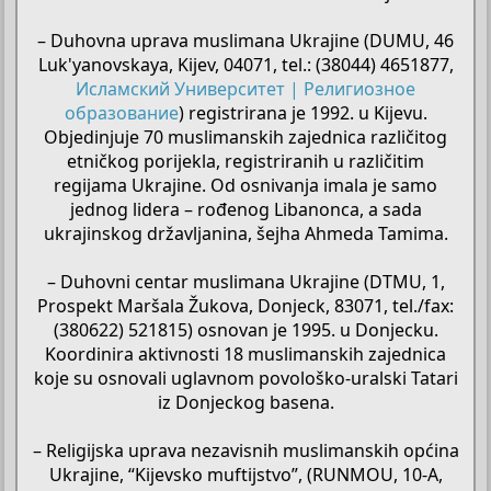
– Duhovna uprava muslimana Ukrajine (DUMU, 46
Luk'yanovskaya, Kijev, 04071, tel.: (38044) 4651877,
Исламский Университет | Религиозное
образование
) registrirana je 1992. u Kijevu.
Objedinjuje 70 muslimanskih zajednica različitog
etničkog porijekla, registriranih u različitim
regijama Ukrajine. Od osnivanja imala je samo
jednog lidera – rođenog Libanonca, a sada
ukrajinskog državljanina, šejha Ahmeda Tamima.
– Duhovni centar muslimana Ukrajine (DTMU, 1,
Prospekt Maršala Žukova, Donjeck, 83071, tel./fax:
(380622) 521815) osnovan je 1995. u Donjecku.
Koordinira aktivnosti 18 muslimanskih zajednica
koje su osnovali uglavnom povološko-uralski Tatari
iz Donjeckog basena.
– Religijska uprava nezavisnih muslimanskih općina
Ukrajine, “Kijevsko muftijstvo”, (RUNMOU, 10-A,