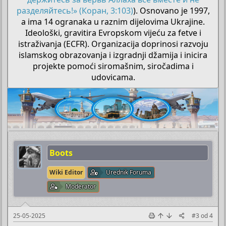
разделяйтесь!» (Коран, 3:103)
). Osnovano je 1997,
a ima 14 ogranaka u raznim dijelovima Ukrajine.
Ideološki, gravitira Evropskom vijeću za fetve i
istraživanja (ECFR). Organizacija doprinosi razvoju
islamskog obrazovanja i izgradnji džamija i inicira
projekte pomoći siromašnim, siročadima i
udovicama.​
Boots
Wiki Editor
Urednik Foruma
Moderator
25-05-2025
#3
od
4