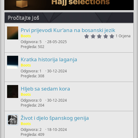
Pročitajte Još
Prvi prijevodi Kur’ana na bosanski jezik
5
Boots
1 Ocjena
.
Odgovora
5
28-05-2025
0
Pregleda
502
0
s
t
Kratka historija laganja
a
Boots
r
(
Odgovora
1
30-12-2024
s
Pregleda
308
)
Hljeb sa sedam kora
Boots
Odgovora
0
30-12-2024
Pregleda
204
Život i djelo španskog genija
Boots
Odgovora
2
18-10-2024
Pregleda
409