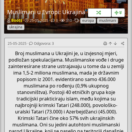
Muslimani u Evropi: Ukrajina
P
P
O
P
O
Boots
25-05-2025
3
310
europa
muslimani
o
o
d
r
z
ukrajina
k
č
g
e
n
r
e
o
g
a
e
t
v
l
k
25-05-2025
Odgovora: 3
t
n
o
e
e
a
i
r
d
Broj muslimana u Ukrajini je, u izvjesnoj mjeri,
č
d
a
a
podložan spekulacijama. Muslimanske vođe i druge
T
a
zainteresirane strane ustrajavaju u tome da u zemlji
e
t
ima 1,5‑2 miliona muslimana, mada je državnim
m
u
e
m
popisom iz 2001. evidentirano samo 436.000
muslimana po rođenju (0,9% ukupnog
stanovništva). Postoji 40 etničkih grupa koje
tradicijski prakticiraju islam, među kojima su
najbrojniji krimski Tatari (248.000), povološko-
uralski Tatari (73.000) i Azerbejdžanci (45.000).
Krimski Tatari čine oko 57% svih ukrajinskih
muslimana. Oni su jedini autohtoni muslimanski
narod Ukrajine, koji se naselio na teritoriji današnje