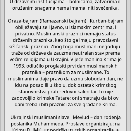
U državnim institucijama – bolnicama, zatvorima ili
oružanim snagama nema imama, niti svećenika.
Oraza-bajram (Ramazanski bajram) i Kurban-bajram
obilježavaju se i javno, u islamskim centrima, i
privatno. Muslimanski praznici nemaju status
državnih praznika, kao što ga imaju pravoslavni
kršćanski praznici. Zbog toga muslimani negoduju i
traže od države da zauzme neutralan stav prema
većim religijama u Ukrajini. Vijeće manjina Krima je
1993. odlučilo proglasiti prvi dan muslimanskih
praznika – praznikom za muslimane. To
muslimanima daje pravo da uzmu slobodan dan, ne
idu na posao ili u školu, dok ostatak krimskog
stanovništva prati redovni kalendar. To nije
zadovoljilo krimske Tatare; oni smatraju da bi ovi
dani trebali biti praznici za sve građane Krima.
Ukrajinski muslimani slave i Mevlud – dan rođenja
poslanika Muhammeda. Proslave organiziraju: na
Krimu DUMK, uz podršku turskih organizacija, a