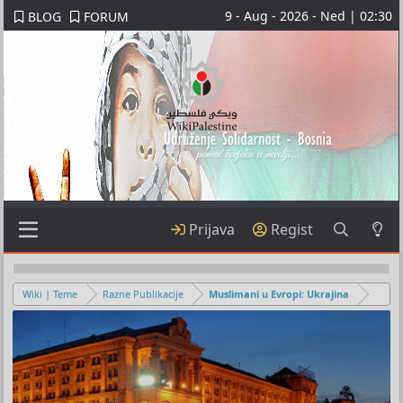
9 - Aug - 2026 - Ned | 02:30
BLOG
FORUM
Prijava
Regist
Wiki | Teme
Razne Publikacije
Muslimani u Evropi: Ukrajina