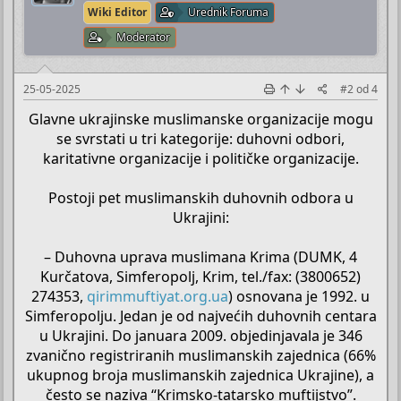
Wiki Editor
Urednik Foruma
Moderator
25-05-2025
#2
od
4
Glavne ukrajinske muslimanske organizacije mogu
se svrstati u tri kategorije: duhovni odbori,
karitativne organizacije i političke organizacije.
Postoji pet muslimanskih duhovnih odbora u
Ukrajini:
– Duhovna uprava muslimana Krima (DUMK, 4
Kurčatova, Simferopolj, Krim, tel./fax: (3800652)
274353,
qirimmuftiyat.org.ua
) osnovana je 1992. u
Simferopolju. Jedan je od najvećih duhovnih centara
u Ukrajini. Do januara 2009. objedinjavala je 346
zvanično registriranih muslimanskih zajednica (66%
ukupnog broja muslimanskih zajednica Ukrajine), a
često se naziva “Krimsko-tatarsko muftijstvo”.