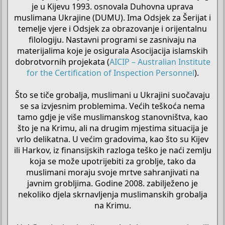
je u Kijevu 1993. osnovala Duhovna uprava
muslimana Ukrajine (DUMU). Ima Odsjek za Šerijat i
temelje vjere i Odsjek za obrazovanje i orijentalnu
filologiju. Nastavni programi se zasnivaju na
materijalima koje je osigurala Asocijacija islamskih
dobrotvornih projekata (
AICIP – Australian Institute
for the Certification of Inspection Personnel
).
Što se tiče grobalja, muslimani u Ukrajini suočavaju
se sa izvjesnim problemima. Većih teškoća nema
tamo gdje je više muslimanskog stanovništva, kao
što je na Krimu, ali na drugim mjestima situacija je
vrlo delikatna. U većim gradovima, kao što su Kijev
ili Harkov, iz finansijskih razloga teško je naći zemlju
koja se može upotrijebiti za groblje, tako da
muslimani moraju svoje mrtve sahranjivati na
javnim grobljima. Godine 2008. zabilježeno je
nekoliko djela skrnavljenja muslimanskih grobalja
na Krimu.