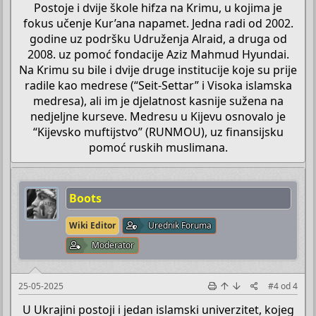
Postoje i dvije škole hifza na Krimu, u kojima je
fokus učenje Kur’ana napamet. Jedna radi od 2002.
godine uz podršku Udruženja Alraid, a druga od
2008. uz pomoć fondacije Aziz Mahmud Hyundai.
Na Krimu su bile i dvije druge institucije koje su prije
radile kao medrese (“Seit-Settar” i Visoka islamska
medresa), ali im je djelatnost kasnije sužena na
nedjeljne kurseve. Medresu u Kijevu osnovalo je
“Kijevsko muftijstvo” (RUNMOU), uz finansijsku
pomoć ruskih muslimana.​
Boots
Wiki Editor
Urednik Foruma
Moderator
25-05-2025
#4
od
4
U Ukrajini postoji i jedan islamski univerzitet, kojeg