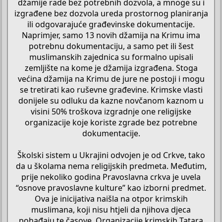
džamije rade bez potrebnih dozvola, a mnoge su i
izgrađene bez dozvola ureda prostornog planiranja
ili odgovarajuće građevinske dokumentacije.
Naprimjer, samo 13 novih džamija na Krimu ima
potrebnu dokumentaciju, a samo pet ili šest
muslimanskih zajednica su formalno upisali
zemljište na kome je džamija izgrađena. Stoga
većina džamija na Krimu de jure ne postoji i mogu
se tretirati kao ruševne građevine. Krimske vlasti
donijele su odluku da kazne novčanom kaznom u
visini 50% troškova izgradnje one religijske
organizacije koje koriste zgrade bez potrebne
dokumentacije.
Školski sistem u Ukrajini odvojen je od Crkve, tako
da u školama nema religijskih predmeta. Međutim,
prije nekoliko godina Pravoslavna crkva je uvela
“osnove pravoslavne kulture” kao izborni predmet.
Ova je inicijativa naišla na otpor krimskih
muslimana, koji nisu htjeli da njihova djeca
pohađaju te časove. Organizacije krimskih Tatara