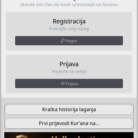
Morate biti član da biste učestvovali na forumu
Registracija
Kreirajte svoj nalog
Regist
Prijava
Prijavite se ovdje
Prijava
Kratka historija laganja
Prvi prijevodi Kur’ana na...