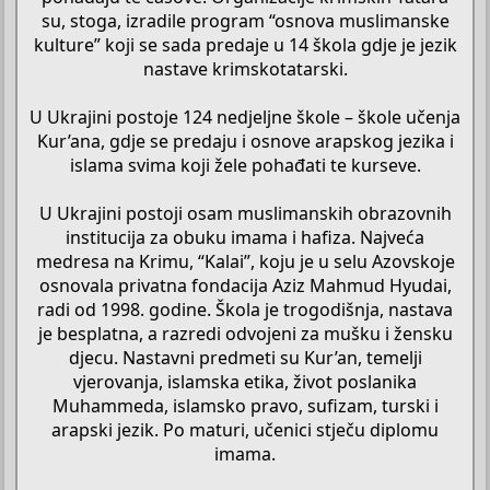
su, stoga, izradile program “osnova muslimanske
kulture” koji se sada predaje u 14 škola gdje je jezik
nastave krimskotatarski.
U Ukrajini postoje 124 nedjeljne škole – škole učenja
Kur’ana, gdje se predaju i osnove arapskog jezika i
islama svima koji žele pohađati te kurseve.
U Ukrajini postoji osam muslimanskih obrazovnih
institucija za obuku imama i hafiza. Najveća
medresa na Krimu, “Kalai”, koju je u selu Azovskoje
osnovala privatna fondacija Aziz Mahmud Hyudai,
radi od 1998. godine. Škola je trogodišnja, nastava
je besplatna, a razredi odvojeni za mušku i žensku
djecu. Nastavni predmeti su Kur’an, temelji
vjerovanja, islamska etika, život poslanika
Muhammeda, islamsko pravo, sufizam, turski i
arapski jezik. Po maturi, učenici stječu diplomu
imama.