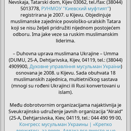
Nevskaja, Tatarski dom, Kijev 03062, tel./fax: (38044)
5013778,
РУНМОУ "Киевский муфтият"
)
registrirana je 2007. u Kijevu. Objedinjuje
muslimanske zajednice povološko-uralskih Tatara
koji se nisu željeli pridružiti nijednom postojećem
odboru. Ima jake veze sa ruskim muslimanskim
liderima.
– Duhovna uprava muslimana Ukrajine – Umma
(DUMU, 25-A, Dehtjarivska, Kijev, 04119, tel.: (38044)
4909900,
Духовне управління мусульман України
)
osnovana je 2008. u Kijevu. Sada obuhvata 18
muslimanskih zajednica, multietničkog sastava
(mnogi su rođeni Ukrajinci ili Rusi konvertovani u
islam).
Među dobrotvornim organizacijama najaktivnija je
Sveukrajinsko udruženje javnih organizacija “Alraid”
(25-A, Dehtjarsivska, Kiev, 04119, tel.: 044 490 99 00,
Конгресс мусульман Украины | «Крепко
держитесь за вервь Аллаха все вместе и не