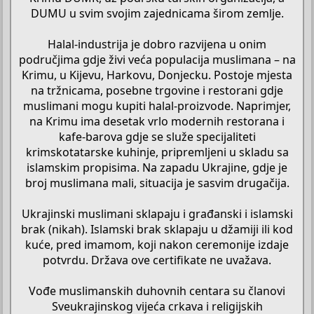
DUMU u svim svojim zajednicama širom zemlje.
Halal-industrija je dobro razvijena u onim
područjima gdje živi veća populacija muslimana – na
Krimu, u Kijevu, Harkovu, Donjecku. Postoje mjesta
na tržnicama, posebne trgovine i restorani gdje
muslimani mogu kupiti halal-proizvode. Naprimjer,
na Krimu ima desetak vrlo modernih restorana i
kafe-barova gdje se služe specijaliteti
krimskotatarske kuhinje, pripremljeni u skladu sa
islamskim propisima. Na zapadu Ukrajine, gdje je
broj muslimana mali, situacija je sasvim drugačija.
Ukrajinski muslimani sklapaju i građanski i islamski
brak (nikah). Islamski brak sklapaju u džamiji ili kod
kuće, pred imamom, koji nakon ceremonije izdaje
potvrdu. Država ove certifikate ne uvažava.
Vođe muslimanskih duhovnih centara su članovi
Sveukrajinskog vijeća crkava i religijskih