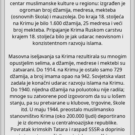
centar muslimanske kulture u regionu: izgrađen je
ogroman broj džamija, medresa, mekteba
(osnovnih škola) i mauzoleja. Do kraja 18. stoljeća
na Krimu je bilo 1.600 džamija, 25 medresa i veći
broj mekteba. Pripajanje Krima Ruskom carstvu
krajem 18. stoljeća bilo je jak udarac neovisnom i
konzistentnom razvoju islama.
Masovna iseljavanja sa Krima rezultirala su mnogim
opustjelim selima, a džamije, medrese i mektebi su
zatvarani. Do 1914. na Krimu je ostalo samo 729
džamija, a broj imama opao na 942. Sovjetska vlast
zadala je konačni udarac razvoju islama na Krimu.
Do 1940. nijedna džamija na poluotoku nije radila;
mnoge su zatvorene pod izgovorom da su u lošem
stanju, pa su pretvarane u klubove, trgovine, škole
itd. U maju 1944. preostalo muslimansko
stanovništvo Krima (oko 200.000 ljudi) deportirano
je iz domovine u centralnoazijske republike.
Povratak krimskih Tatara i raspad SSSR‑a doprinio