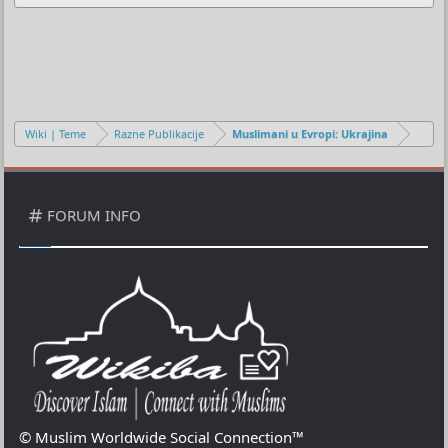
Wiki | Teme
Razne Publikacije
Muslimani u Evropi: Ukrajina
FORUM INFO
© Muslim Worldwide Social Connection™