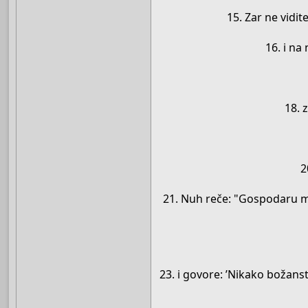
15. Zar ne vidit
16. i na
18. 
2
21. Nuh reče: "Gospodaru mo
23. i govore: ’Nikako božanstv