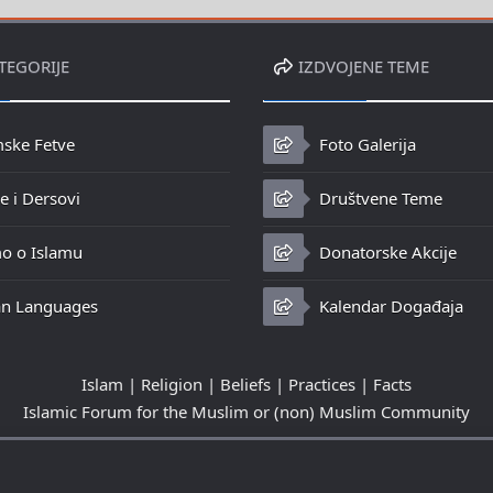
a
n
TEGORIJE
IZDVOJENE TEME
o
mske Fetve
Foto Galerija
 i Dersovi
Društvene Teme
o o Islamu
Donatorske Akcije
n Languages
Kalendar Događaja
Islam | Religion | Beliefs | Practices | Facts
Islamic Forum for the Muslim or (non) Muslim Community