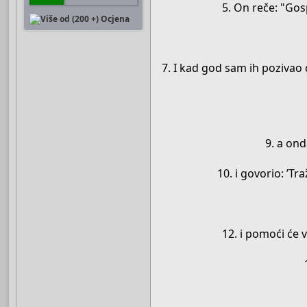
5. On reče: "Gos
7. I kad god sam ih pozivao d
9. a ond
10. i govorio: ’T
12. i pomoći će 