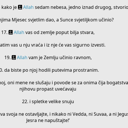
e kako je
Allah
sedam nebesa, jedno iznad drugog, stvorio
 njima Mjesec svjetlim dao, a Sunce svjetiljkom učinio?
17.
Allah
vas od zemlje poput bilja stvara,
zatim vas u nju vraća i iz nje će vas sigurno izvesti.
19.
Allah
vam je Zemlju učinio ravnom,
0. da biste po njoj hodili putevima prostranim.
j, oni mene ne slušaju i povode se za onima čija bogatstva
njihovu propast uvećavaju
22. i spletke velike snuju
a svoja ne ostavljajte, i nikako ni Vedda, ni Suvaa, a ni Jegus
Jesra ne napuštajte!’