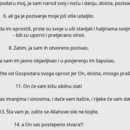
podaru moj, ja sam narod svoj i noću i danju, doista, poziva
6. ali ga je pozivanje moje još više udaljilo.
a im oprostiš, prste su svoje u uši stavljali i haljinama svoji
– bili su uporni i pretjerano oholi.
8. Zatim, ja sam ih otvoreno pozivao,
a sam im javno objavljivao i u povjerenju im šaputao,
ražite od Gospodara svoga oprost jer On, doista, mnogo praš
11. On će vam kišu obilnu slati
vas imanjima i sinovima, i daće vam bašće, i rijeke će vam dat
13. Šta vam je, zašto se Allahove sile ne bojite,
14. a On vas postepeno stvara?!