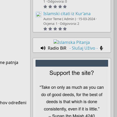
t
1
Odgovora: 0
a
5
r
.
(
0
Islamski citati iz Kur’ana
s
0
)
Autor Teme ( Admin )
15-03-2024
s
t
Ocjena: 1
Odgovora: 2
a
5
r
.
(
0
s
0
)
s
t
Radio BiR
- Slušaj Uživo -
a
r
(
s
gne patnja
)
lahov određeni