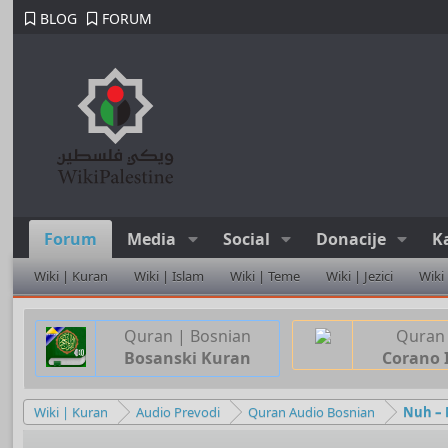
BLOG
FORUM
Forum
Media
Social
Donacije
K
Wiki | Kuran
Wiki | Islam
Wiki | Teme
Wiki | Jezici
Wiki
Quran | Bosnian
Quran 
Bosanski Kuran
Corano 
Wiki | Kuran
Audio Prevodi
Quran Audio Bosnian
Nuh –