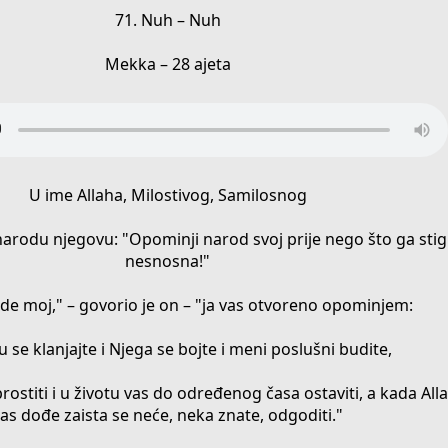
71. Nuh – Nuh
Mekka – 28 ajeta
U ime Allaha, Milostivog, Samilosnog
narodu njegovu: "Opominji narod svoj prije nego što ga sti
nesnosna!"
de moj," – govorio je on – "ja vas otvoreno opominjem:
hu se klanjajte i Njega se bojte i meni poslušni budite,
rostiti i u životu vas do određenog časa ostaviti, a kada Al
as dođe zaista se neće, neka znate, odgoditi."