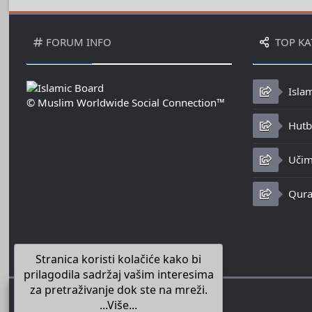
FORUM INFO
TOP KA
Isla
© Muslim Worldwide Social Connection™
Hutbe
Učim
Qura
Stranica koristi kolačiće kako bi
prilagodila sadržaj vašim interesima
za pretraživanje dok ste na mreži.
...Više...