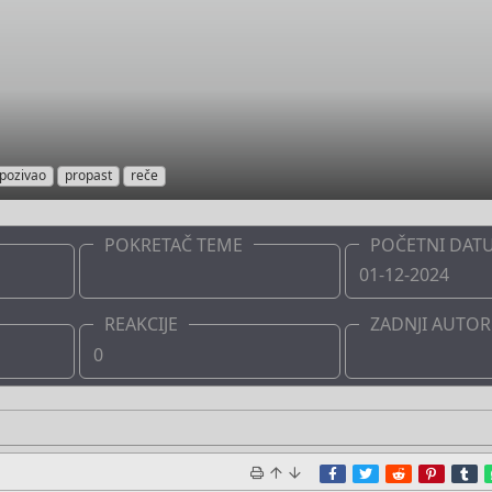
pozivao
propast
reče
POKRETAČ TEME
POČETNI DAT
Boots
01-12-2024
REAKCIJE
ZADNJI AUTOR
0
Boots
Facebook
Twitter
Reddit
Pinter
T