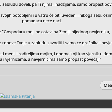
u zabludu doveli, pa Ti njima, inadžijama, samo propast pov
 svojih potopljeni i u vatru će biti uvedeni i nikoga sebi, osi
pomagaća neće naći.
e: "Gospodaru moj, ne ostavi na Zemlji nijednog nevjernika,
 će robove Tvoje u zabludu zavoditi i samo će grešnika i nevje
i meni, i roditeljima mojim, i onome koji kao vjernik u dom
a i vjernicama, a nevjernicima samo propast povećaj!"​
Mear