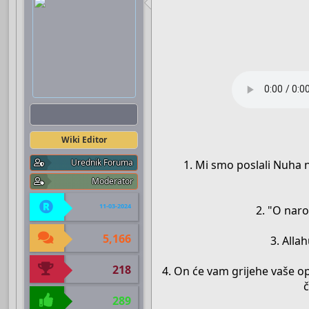
Boots
Wiki Editor
Urednik Foruma
1. Mi smo poslali Nuha 
Moderator
11-03-2024
2. "O naro
5,166
3. Alla
218
4. On će vam grijehe vaše op
č
289