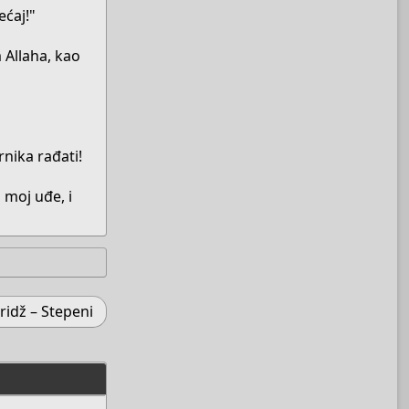
ećaj!"
m Allaha, kao
rnika rađati!
 moj uđe, i
idž – Stepeni