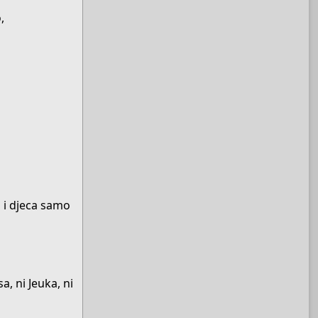
,
 i djeca samo
a, ni Jeuka, ni