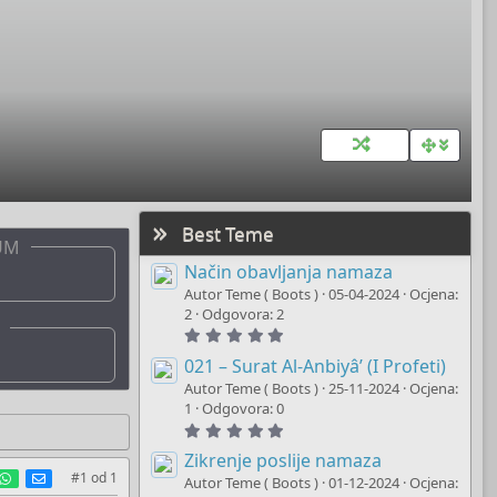
Best Teme
UM
Način obavljanja namaza
Autor Teme ( Boots )
05-04-2024
Ocjena:
2
Odgovora: 2
5
.
0
021 – Surat Al-Anbiyâ’ (I Profeti)
0
Autor Teme ( Boots )
25-11-2024
Ocjena:
s
t
1
Odgovora: 0
a
5
r
.
(
0
Zikrenje poslije namaza
s
0
est
umblr
WhatsApp
E-mail
#1
od
1
)
Autor Teme ( Boots )
01-12-2024
Ocjena:
s