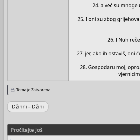
24. a već su mnoge 
25. I oni su zbog grijehova
26. I Nuh reč
27. jer, ako ih ostaviš, oni
28. Gospodaru moj, oprost
vjernicim
Tema je Zatvorena
Džinni – Džini
Pročitajte Još