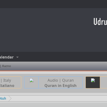
alendar
 | Razno
| Italy
Audio | Quran
Italiano
Quran in English
 Nuh