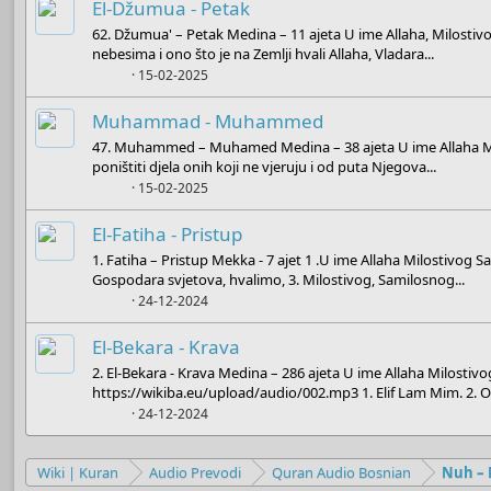
El-Džumua - Petak
62. Džumua' – Petak Medina – 11 ajeta U ime Allaha, Milostiv
nebesima i ono što je na Zemlji hvali Allaha, Vladara...
Boots
15-02-2025
Muhammad - Muhammed
47. Muhammed – Muhamed Medina – 38 ajeta U ime Allaha Mil
poništiti djela onih koji ne vjeruju i od puta Njegova...
Boots
15-02-2025
El-Fatiha - Pristup
1. Fatiha – Pristup Mekka - 7 ajet 1 .U ime Allaha Milostivog S
Gospodara svjetova, hvalimo, 3. Milostivog, Samilosnog...
Boots
24-12-2024
El-Bekara - Krava
2. El-Bekara - Krava Medina – 286 ajeta U ime Allaha Milosti
https://wikiba.eu/upload/audio/002.mp3 1. Elif Lam Mim. 2. Ov
Boots
24-12-2024
Wiki | Kuran
Audio Prevodi
Quran Audio Bosnian
Nuh –