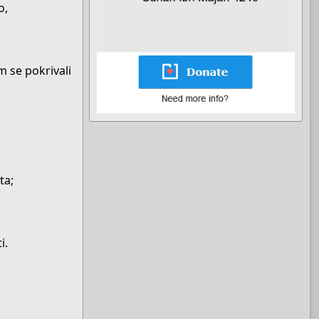
o,
m se pokrivali
ta;
i.