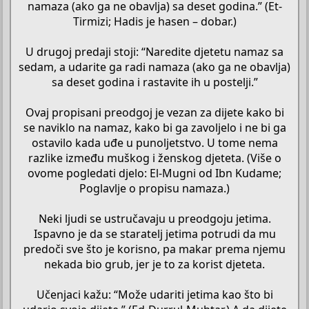
namaza (ako ga ne obavlja) sa deset godina.” (Et-
Tirmizi; Hadis je hasen – dobar.)
U drugoj predaji stoji: “Naredite djetetu namaz sa
sedam, a udarite ga radi namaza (ako ga ne obavlja)
sa deset godina i rastavite ih u postelji.”
Ovaj propisani preodgoj je vezan za dijete kako bi
se naviklo na namaz, kako bi ga zavoljelo i ne bi ga
ostavilo kada uđe u punoljetstvo. U tome nema
razlike između muškog i ženskog djeteta. (Više o
ovome pogledati djelo: El-Mugni od Ibn Kudame;
Poglavlje o propisu namaza.)
Neki ljudi se ustručavaju u preodgoju jetima.
Ispavno je da se staratelj jetima potrudi da mu
predoči sve što je korisno, pa makar prema njemu
nekada bio grub, jer je to za korist djeteta.
Učenjaci kažu: “Može udariti jetima kao što bi