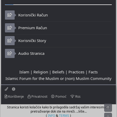
Korisnički Račun
Premium Račun
Korisnički Story
Audio Stranica
Islam | Religion | Beliefs | Practices | Facts
Islamic Forum for the Muslim or (non) Muslim Community
Korištenje
Privatnost
Pomoć
Rss
Stranica koristi kolačiće kako bi prilagodila sadržaj vašim interesima za
Top
© 2023 - 08-08-2026
pretraživanje dok ste na mreži. ...Više...
© Islamic Community Platform ®
(
INFO
&
TERMS
)
Bot