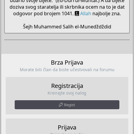
udario svoje dijete.” (Ed-Durrul-Muhtar.) A da dijete
doziva svog staratelja ili skrbnika ocem na to je dat
odgovor pod brojem 1041.
Allah
najbolje zna.
Šejh Muhammed Salih el-Munedždždid​
Brza Prijava
Morate biti član da biste učestvovali na forumu
Registracija
Kreirajte svoj nalog
Regist
Prijava