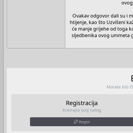
ovog 
Ovakav odgovor dali su i mn
htijenje, kao što Uzvišeni kaž
će manje grijehe od toga k
sljedbenika ovog ummeta gri
Morate biti č
Registracija
Kreirajte svoj nalog
Regist