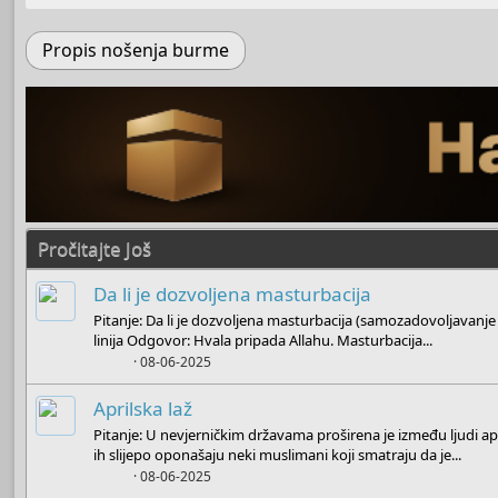
Propis nošenja burme
Pročitajte Još
Da li je dozvoljena masturbacija
Pitanje: Da li je dozvoljena masturbacija (samozadovoljavanj
linija Odgovor: Hvala pripada Allahu. Masturbacija...
Boots
08-06-2025
Aprilska laž
Pitanje: U nevjerničkim državama proširena je između ljudi apr
ih slijepo oponašaju neki muslimani koji smatraju da je...
Boots
08-06-2025