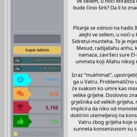
ve sellem, u noći Miradža 
bude činio širk? Da li to zna
Pitanje se odnosi na hadis 
alejhi ve sellem, u noći 
Admin
Sidretul-munteha. To je mjes
Mesud, radijallahu anhu, ka
Super Admin
namaza, završeci sure El-
Urednik Foruma
ummeta koji Allahu nikog nis
Site Admin
Izraz “mukhimat”, upotrijeblj
11-03-2024
ga u Vatru. Problematično 
će svakom ko umre kao monot
676
velike grijehe. Doslovno zn
grješnika od velikih grijeha,
5,156
implicira da niko od monotei
doktrini utemeljenoj na kons
119
Vatru zbog grijeha koje su
sunneta konsenzusom su slož