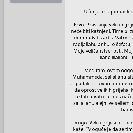
Učenjaci su ponudili r
Prvo: Praštanje velikih gri
neće biti kažnjeni. Time bi
monoteisti izaći iz Vatre 
radijallahu anhu, o šefatu,
Moje veličanstvenosti, Moje
ilahe illallah!
Međutim, ovom odgovo
Muhammeda, sallallahu alejh
pripadali oni ovom ummetu i
da oprost velikih grijeha,
ostati u Vatri, ali ne znač
sallallahu alejhi ve selle
hadis
Drugo: Veliki grijesi bit 
kaže: “Moguće je da se time