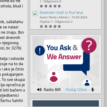
 onome ko ne
t
1
Odgovora: 0
a
kohola, blud i
5
r
.
(
0
Islamski citati iz Kur’ana
s
0
)
Autor Teme ( Admin )
15-03-2024
s
k, sallallahu
t
Ocjena: 1
Odgovora: 2
a
5
e se nalazi
r
.
(
 ne znaju. Ibn
0
s
0
)
 pet dnevnih
s
t
ma njegovog
a
zi, br. 3276)
r
(
s
)
telja i odvode
zuje na to da
i ako je činio
an pokajanjem
m. To sve skupa
ija oprečna je
Radio BiR
- Slušaj Uživo -
 biti bačeni u
 sljedbenici
(Šerhu Sahihi