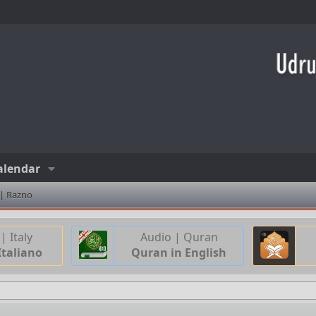
alendar
 | Razno
| Italy
Audio | Quran
Italiano
Quran in English