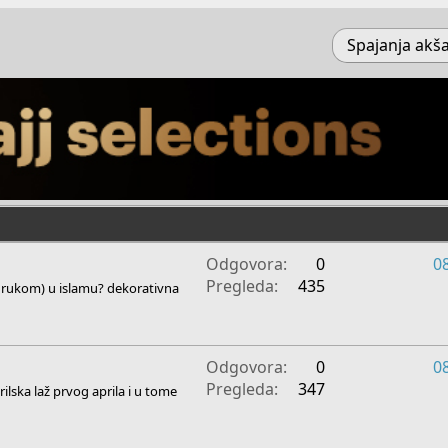
Spajanja akšam
Odgovora
0
0
Pregleda
435
e rukom) u islamu? dekorativna
Odgovora
0
0
Pregleda
347
ilska laž prvog aprila i u tome