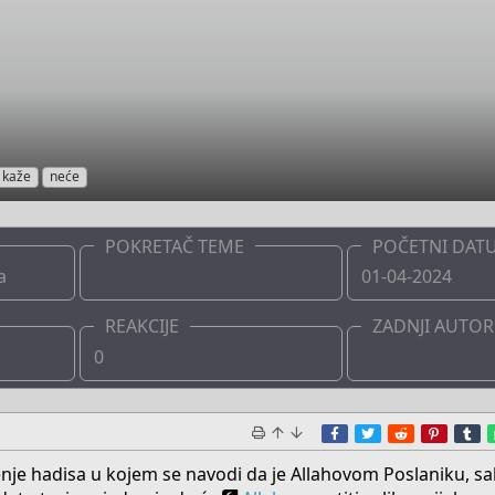
kaže
neće
POKRETAČ TEME
POČETNI DAT
a
Admin
01-04-2024
REAKCIJE
ZADNJI AUTOR
0
Admin
Facebook
Twitter
Reddit
Pinter
T
enje hadisa u kojem se navodi da je Allahovom Poslaniku, sall