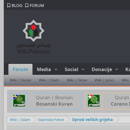
BLOG
FORUM
Forum
Media
Social
Donacije
K
Wiki | Kuran
Wiki | Islam
Wiki | Teme
Wiki | Jezici
Wiki
Quran | Bosnian
Quran 
Bosanski Kuran
Corano 
Wiki | Islam
Islamske Fetve
Oprost velikih grijeha