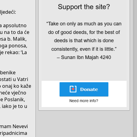
ljedeći:
 da apsolutno
u na to da će
sa b. Malik,
oga ponosa,
je rekao: ‘La
dbenike
stati u Vatri
o onaj ko kaže
 neće vječno
je Poslanik,
iako je to u
 Imam Nevevi
 pripadnicima