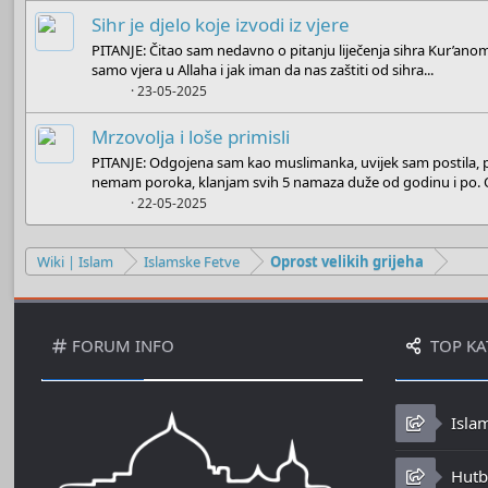
Sihr je djelo koje izvodi iz vjere
PITANJE: Čitao sam nedavno o pitanju liječenja sihra Kur’anom
samo vjera u Allaha i jak iman da nas zaštiti od sihra...
Boots
23-05-2025
Mrzovolja i loše primisli
PITANJE: Odgojena sam kao muslimanka, uvijek sam postila, p
nemam poroka, klanjam svih 5 namaza duže od godinu i po. O
Boots
22-05-2025
Wiki | Islam
Islamske Fetve
Oprost velikih grijeha
FORUM INFO
TOP KA
Isla
Hutbe