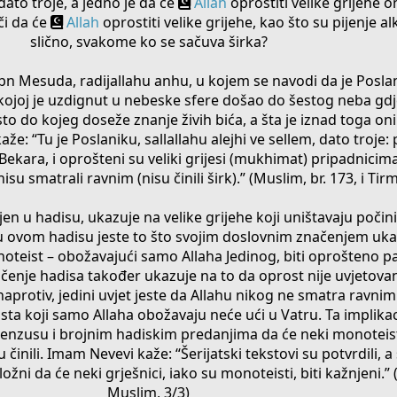
dato troje, a jedno je da će
Allah
oprostiti velike grijehe
či da će
Allah
oprostiti velike grijehe, kao što su pijenje al
slično, svakome ko se sačuva širka?
Ibn Mesuda, radijallahu anhu, u kojem se navodi da je Poslani
u kojoj je uzdignut u nebeske sfere došao do šestog neba gdj
to do kojeg doseže znanje živih bića, a šta je iznad toga oni
že: “Tu je Poslaniku, sallallahu alejhi ve sellem, dato troje:
Bekara, i oprošteni su veliki grijesi (mukhimat) pripadnici
u smatrali ravnim (nisu činili širk).” (Muslim, br. 173, i Tirmi
en u hadisu, ukazuje na velike grijehe koji uništavaju počini
u ovom hadisu jeste to što svojim doslovnim značenjem uka
eist – obožavajući samo Allaha Jedinog, biti oprošteno pa 
ačenje hadisa također ukazuje na to da oprost nije uvjetov
 naprotiv, jedini uvjet jeste da Allahu nikog ne smatra ravni
sta koji samo Allaha obožavaju neće ući u Vatru. Ta implikac
enzusu i brojnim hadiskim predanjima da će neki monoteisti
 činili. Imam Nevevi kaže: “Šerijatski tekstovi su potvrdili, a
ni da će neki grješnici, iako su monoteisti, biti kažnjeni.” 
Muslim, 3/3)