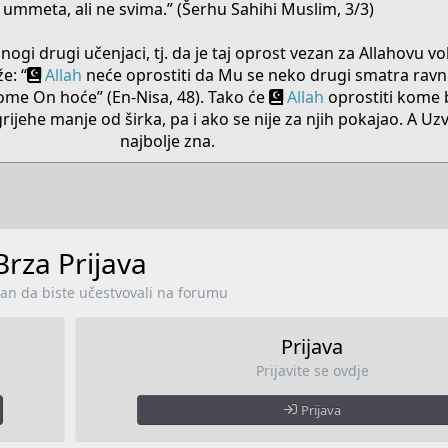
ummeta, ali ne svima.” (Šerhu Sahihi Muslim, 3/3)
ogi drugi učenjaci, tj. da je taj oprost vezan za Allahovu vo
e: “
Allah
neće oprostiti da Mu se neko drugi smatra ravni
ome On hoće” (En-Nisa, 48). Tako će
Allah
oprostiti kome 
jehe manje od širka, pa i ako se nije za njih pokajao. A Uz
najbolje zna.​
Brza Prijava
lan da biste učestvovali na forumu
Prijava
Prijavite se ovdje
Prijava