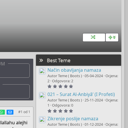
Best Teme
UM
Način obavljanja namaza
Autor Teme ( Boots )
05-04-2024
Ocjena:
2
Odgovora: 2
5
.
0
021 – Surat Al-Anbiyâ’ (I Profeti)
0
Autor Teme ( Boots )
25-11-2024
Ocjena:
s
t
1
Odgovora: 0
a
5
est
umblr
WhatsApp
E-mail
#1
od
1
r
.
(
0
Zikrenje poslije namaza
s
0
allahu alejhi
)
Autor Teme ( Boots )
01-12-2024
Ocjena:
s