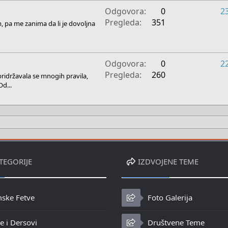
Odgovora
0
2
Pregleda
351
, pa me zanima da li je dovoljna
Odgovora
0
2
Pregleda
260
ridržavala se mnogih pravila,
d...
TEGORIJE
IZDVOJENE TEME
mske Fetve
Foto Galerija
 i Dersovi
Društvene Teme