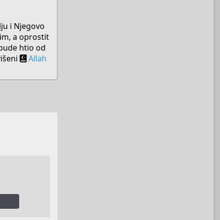
lju i Njegovo
m, a oprostit
bude htio od
višeni
Allah