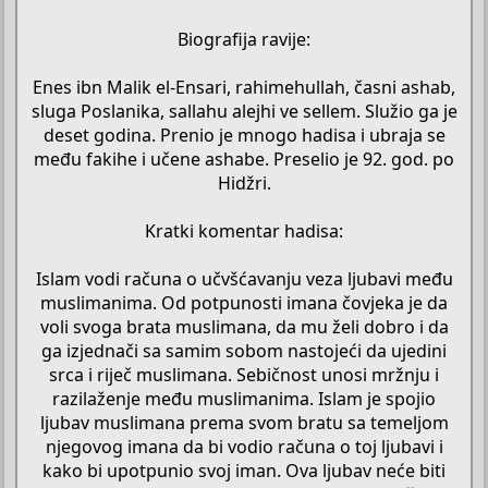
Biografija ravije:
Enes ibn Malik el-Ensari, rahimehullah, časni ashab,
sluga Poslanika, sallahu alejhi ve sellem. Služio ga je
deset godina. Prenio je mnogo hadisa i ubraja se
među fakihe i učene ashabe. Preselio je 92. god. po
Hidžri.
Kratki komentar hadisa:
Islam vodi računa o učvšćavanju veza ljubavi među
muslimanima. Od potpunosti imana čovjeka je da
voli svoga brata muslimana, da mu želi dobro i da
ga izjednači sa samim sobom nastojeći da ujedini
srca i riječ muslimana. Sebičnost unosi mržnju i
razilaženje među muslimanima. Islam je spojio
ljubav muslimana prema svom bratu sa temeljom
njegovog imana da bi vodio računa o toj ljubavi i
kako bi upotpunio svoj iman. Ova ljubav neće biti