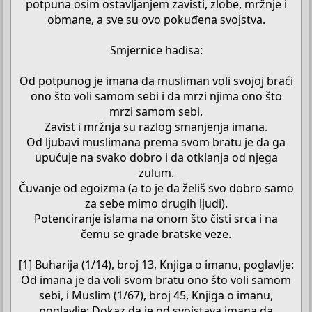
potpuna osim ostavljanjem zavisti, zlobe, mržnje i
obmane, a sve su ovo pokuđena svojstva.
Smjernice hadisa:
Od potpunog je imana da musliman voli svojoj braći
ono što voli samom sebi i da mrzi njima ono što
mrzi samom sebi.
Zavist i mržnja su razlog smanjenja imana.
Od ljubavi muslimana prema svom bratu je da ga
upućuje na svako dobro i da otklanja od njega
zulum.
Čuvanje od egoizma (a to je da želiš svo dobro samo
za sebe mimo drugih ljudi).
Potenciranje islama na onom što čisti srca i na
čemu se grade bratske veze.
[1] Buharija (1/14), broj 13, Knjiga o imanu, poglavlje:
Od imana je da voli svom bratu ono što voli samom
sebi, i Muslim (1/67), broj 45, Knjiga o imanu,
poglavlje: Dokaz da je od svojstava imana da