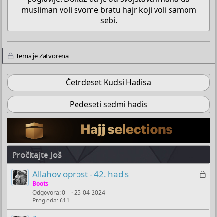
musliman voli svome bratu hajr koji voli samom
sebi.​
Tema je Zatvorena
Četrdeset Kudsi Hadisa
Pedeseti sedmi hadis
Pročitajte Još
Z
Allahov oprost - 42. hadis
a
Boots
Odgovora
0
25-04-2024
k
Pregleda
611
l
j