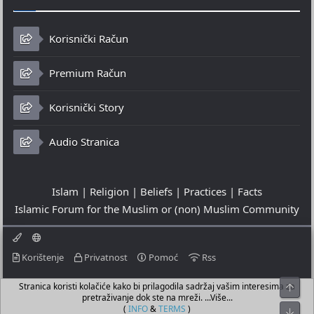
Korisnički Račun
Premium Račun
Korisnički Story
Audio Stranica
Islam | Religion | Beliefs | Practices | Facts
Islamic Forum for the Muslim or (non) Muslim Community
Korištenje
Privatnost
Pomoć
Rss
Stranica koristi kolačiće kako bi prilagodila sadržaj vašim interesima za
Top
© 2023 - 08-08-2026
pretraživanje dok ste na mreži. ...Više...
© Islamic Community Platform ®
(
INFO
&
TERMS
)
Bot