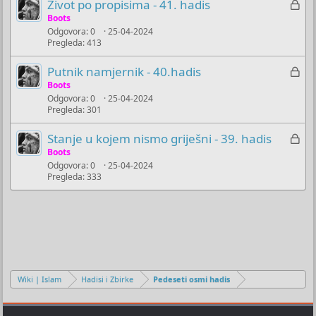
Z
Život po propisima - 41. hadis
u
a
Boots
č
Odgovora
0
25-04-2024
k
Pregleda
413
a
l
n
j
Z
Putnik namjernik - 40.hadis
o
u
a
Boots
č
Odgovora
0
25-04-2024
k
Pregleda
301
a
l
n
j
Z
Stanje u kojem nismo griješni - 39. hadis
o
u
a
Boots
č
Odgovora
0
25-04-2024
k
Pregleda
333
a
l
n
j
o
u
č
a
n
o
Wiki | Islam
Hadisi i Zbirke
Pedeseti osmi hadis