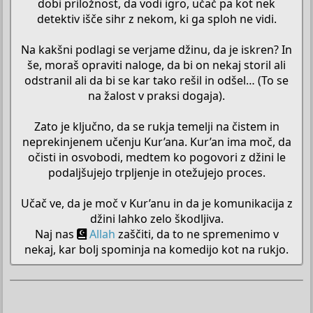
dobi priložnost, da vodi igro, učač pa kot nek
detektiv išče sihr z nekom, ki ga sploh ne vidi.
Na kakšni podlagi se verjame džinu, da je iskren? In
še, moraš opraviti naloge, da bi on nekaj storil ali
odstranil ali da bi se kar tako rešil in odšel… (To se
na žalost v praksi dogaja).
Zato je ključno, da se rukja temelji na čistem in
neprekinjenem učenju Kur’ana. Kur’an ima moč, da
očisti in osvobodi, medtem ko pogovori z džini le
podaljšujejo trpljenje in otežujejo proces.
Učač ve, da je moč v Kur’anu in da je komunikacija z
džini lahko zelo škodljiva.
Naj nas
Allah
zaščiti, da to ne spremenimo v
nekaj, kar bolj spominja na komedijo kot na rukjo.​