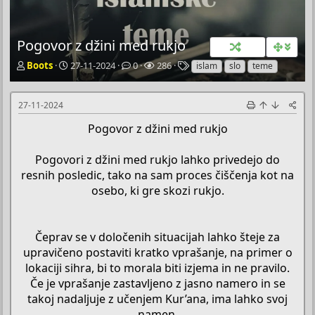
Pogovor z džini med rukjo
P
P
O
P
O
Boots
27-11-2024
0
286
islam
slo
teme
o
o
d
r
z
k
č
g
e
n
r
e
o
g
a
27-11-2024
e
t
v
l
k
Pogovor z džini med rukjo
t
n
o
e
e
a
i
r
d
č
d
a
a
Pogovori z džini med rukjo lahko privedejo do
T
a
resnih posledic, tako na sam proces čiščenja kot na
e
t
osebo, ki gre skozi rukjo.
m
u
e
m
Čeprav se v določenih situacijah lahko šteje za
upravičeno postaviti kratko vprašanje, na primer o
lokaciji sihra, bi to morala biti izjema in ne pravilo.
Če je vprašanje zastavljeno z jasno namero in se
takoj nadaljuje z učenjem Kur’ana, ima lahko svoj
namen.