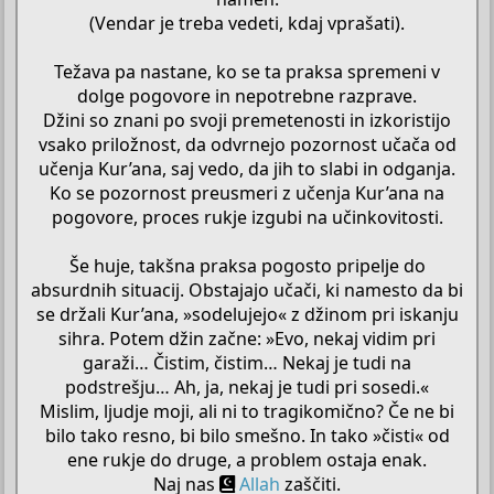
(Vendar je treba vedeti, kdaj vprašati).
Težava pa nastane, ko se ta praksa spremeni v
dolge pogovore in nepotrebne razprave.
Džini so znani po svoji premetenosti in izkoristijo
vsako priložnost, da odvrnejo pozornost učača od
učenja Kur’ana, saj vedo, da jih to slabi in odganja.
Ko se pozornost preusmeri z učenja Kur’ana na
pogovore, proces rukje izgubi na učinkovitosti.
Še huje, takšna praksa pogosto pripelje do
absurdnih situacij. Obstajajo učači, ki namesto da bi
se držali Kur’ana, »sodelujejo« z džinom pri iskanju
sihra. Potem džin začne: »Evo, nekaj vidim pri
garaži… Čistim, čistim… Nekaj je tudi na
podstrešju… Ah, ja, nekaj je tudi pri sosedi.«
Mislim, ljudje moji, ali ni to tragikomično? Če ne bi
bilo tako resno, bi bilo smešno. In tako »čisti« od
ene rukje do druge, a problem ostaja enak.
Naj nas
Allah
zaščiti.