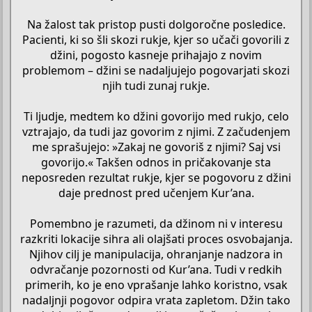
Na žalost tak pristop pusti dolgoročne posledice.
Pacienti, ki so šli skozi rukje, kjer so učači govorili z
džini, pogosto kasneje prihajajo z novim
problemom – džini se nadaljujejo pogovarjati skozi
njih tudi zunaj rukje.
Ti ljudje, medtem ko džini govorijo med rukjo, celo
vztrajajo, da tudi jaz govorim z njimi. Z začudenjem
me sprašujejo: »Zakaj ne govoriš z njimi? Saj vsi
govorijo.« Takšen odnos in pričakovanje sta
neposreden rezultat rukje, kjer se pogovoru z džini
daje prednost pred učenjem Kur’ana.
Pomembno je razumeti, da džinom ni v interesu
razkriti lokacije sihra ali olajšati proces osvobajanja.
Njihov cilj je manipulacija, ohranjanje nadzora in
odvračanje pozornosti od Kur’ana. Tudi v redkih
primerih, ko je eno vprašanje lahko koristno, vsak
nadaljnji pogovor odpira vrata zapletom. Džin tako