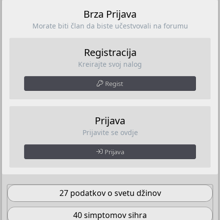
Brza Prijava
Morate biti član da biste učestvovali na forumu
Registracija
Kreirajte svoj nalog
Regist
Prijava
Prijavite se ovdje
Prijava
27 podatkov o svetu džinov
40 simptomov sihra