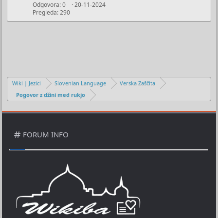
Odgovora
0
20-11-2024
Pregleda
290
Wiki | Jezici
Slovenian Language
Verska Zaščita
Pogovor z džini med rukjo
FORUM INFO