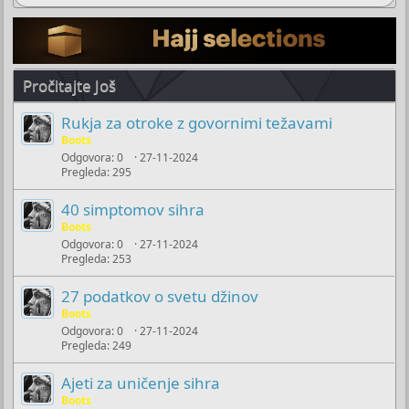
Pročitajte Još
Rukja za otroke z govornimi težavami
Boots
Odgovora
0
27-11-2024
Pregleda
295
40 simptomov sihra
Boots
Odgovora
0
27-11-2024
Pregleda
253
27 podatkov o svetu džinov
Boots
Odgovora
0
27-11-2024
Pregleda
249
Ajeti za uničenje sihra
Boots