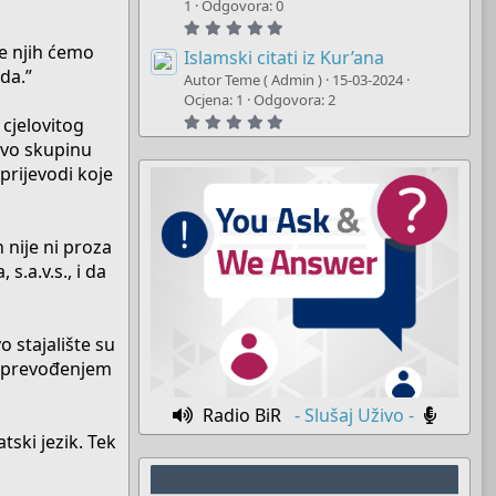
t
1
Odgovora: 0
a
5
r
.
(
ve njih ćemo
0
Islamski citati iz Kur’ana
s
0
da.”
)
Autor Teme ( Admin )
15-03-2024
s
t
Ocjena: 1
Odgovora: 2
a
5
 cjelovitog
r
.
(
 ovo skupinu
0
s
0
)
 prijevodi koje
s
t
a
r
(
 nije ni proza
s
)
s.a.v.s., i da
 stajalište su
da prevođenjem
Radio BiR
- Slušaj Uživo -
ski jezik. Tek