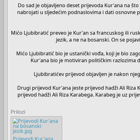
Do sad je objavljeno deset prijevoda Kur′ana na što n
nabrojati u sljedećim podnaslovima i dati osnovne 
Mićo Ljubibratić preveo je Kur′an sa francuskog ili rus
jezik, a ne na bosanski. On se poj
Mićo Ljubibratić bio je ustanički vođa, koji je bio 
Kur′ana bio je motiviran političkim razlozima d
Ljubibratićev prijevod objavljen je nakon njeg
Drugi prijevod Kur′ana jeste prijevod hadži Ali Riza
prijevod hadži Ali Riza Karabega. Karabeg je uz pr
Prilozi
Prijevodi Kur′ana na bosanski jezik.jpg