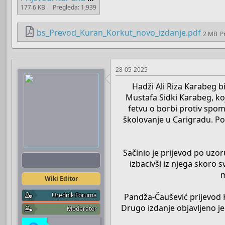
177.6 KB
Pregleda: 1,939
bs_Prevod_Kuran_Korkut_novo_izdanje.pdf
2 MB
P
28-05-2025
Hadži Ali Riza Karabeg b
Mustafa Sidki Karabeg, koj
fetvu o borbi protiv spom
školovanje u Carigradu. Po
Sačinio je prijevod po uzoru
Boots
izbacivši iz njega skoro s
m
Wiki Editor
Urednik Foruma
Pandža-Čaušević prijevod K
Drugo izdanje objavljeno j
Moderator