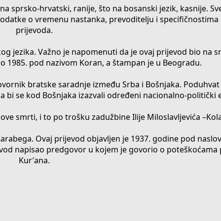
a sprsko-hrvatski, ranije, što na bosanski jezik, kasnije. S
podatke o vremenu nastanka, prevoditelju i specifičnostim
prijevoda.
kog jezika. Važno je napomenuti da je ovaj prijevod bio na s
avio 1985. pod nazivom Koran, a štampan je u Beogradu.
zagovornik bratske saradnje između Srba i Bošnjaka. Poduhva
a bi se kod Bošnjaka izazvali određeni nacionalno-politički e
ove smrti, i to po trošku zadužbine Ilije Miloslavljevića –Kol
 Karabega. Ovaj prijevod objavljen je 1937. godine pod nasl
ijevod napisao predgovor u kojem je govorio o poteškoćama
Kur′ana.​