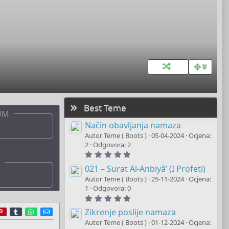
Best Teme
UM
Način obavljanja namaza
Autor Teme ( Boots )
05-04-2024
Ocjena:
2
Odgovora: 2
5
.
0
021 – Surat Al-Anbiyâ’ (I Profeti)
0
Autor Teme ( Boots )
25-11-2024
Ocjena:
s
t
1
Odgovora: 0
a
5
r
.
(
r
ddit
Pinterest
Tumblr
WhatsApp
E-mail
0
Zikrenje poslije namaza
s
0
)
Autor Teme ( Boots )
01-12-2024
Ocjena:
s