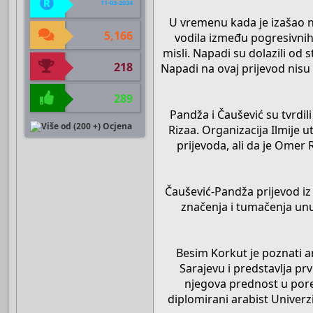
11-03-2024
U vremenu kada je izašao n
5,166
vodila između pogresivnih 
misli. Napadi su dolazili od 
218
Napadi na ovaj prijevod nisu 
289
Pandža i Čaušević su tvrdi
Rizaa. Organizacija Ilmije 
prijevoda, ali da je Omer
Čaušević-Pandža prijevod iz
značenja i tumačenja unu
Besim Korkut je poznati ar
Sarajevu i predstavlja prv
njegova prednost u pore
diplomirani arabist Univerzi