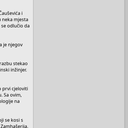
Čauševića i
su neka mjesta
 se odlučio da
a je njegov
brazbu stekao
ski inžinjer.
prvi cjeloviti
u. Sa ovim,
logije na
i se kosi s
) Zamhašerija,