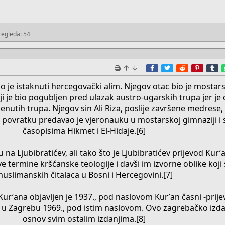
regleda: 54
Facebook
Twitter
Reddit
Pinter
T
io je istaknuti hercegovački alim. Njegov otac bio je mostars
i je bio pogubljen pred ulazak austro-ugarskih trupa jer je 
enutih trupa. Njegov sin Ali Riza, poslije završene medrese, 
 povratku predavao je vjeronauku u mostarskoj gimnaziji i 
časopisima Hikmet i El-Hidaje.[6]
 na Ljubibratićev, ali tako što je Ljubibratićev prijevod Kur′
ve termine kršćanske teologije i davši im izvorne oblike koji 
uslimanskih čitalaca u Bosni i Hercegovini.[7]
ur′ana objavljen je 1937., pod naslovom Kur′an časni -prije
e u Zagrebu 1969., pod istim naslovom. Ovo zagrebačko izda
osnov svim ostalim izdanjima.[8]