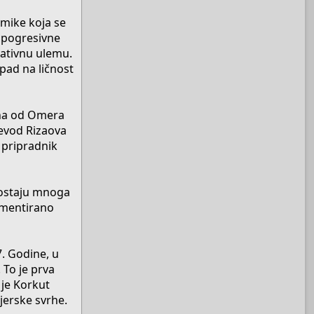
emike koja se
c pogresivne
vativnu ulemu.
apad na ličnost
′ana od Omera
jevod Rizaova
 pripradnik
zostaju mnoga
umentirano
7. Godine, u
 To je prva
 je Korkut
vjerske svrhe.