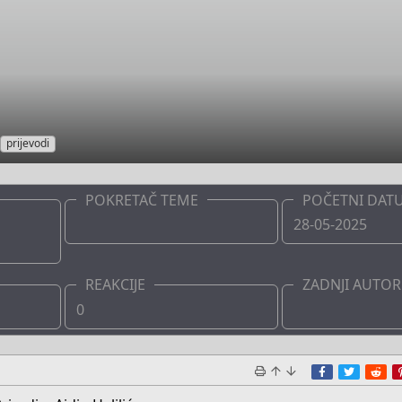
prijevodi
POKRETAČ TEME
POČETNI DAT
Boots
28-05-2025
REAKCIJE
ZADNJI AUTOR
0
Boots
Facebook
Twitte
Re