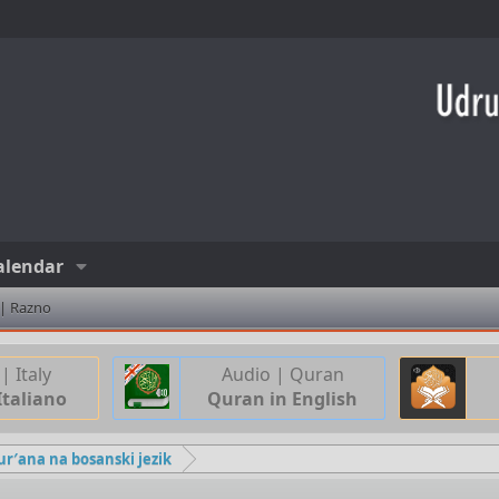
alendar
 | Razno
| Italy
Audio | Quran
Italiano
Quran in English
ur′ana na bosanski jezik