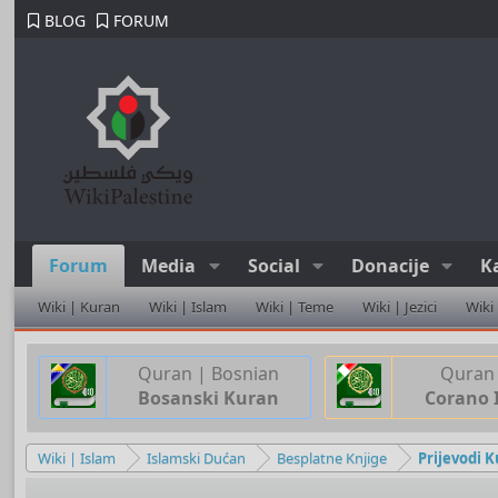
BLOG
FORUM
Forum
Media
Social
Donacije
K
Wiki | Kuran
Wiki | Islam
Wiki | Teme
Wiki | Jezici
Wiki
Quran | Bosnian
Quran 
Bosanski Kuran
Corano 
Wiki | Islam
Islamski Dućan
Besplatne Knjige
Prijevodi K