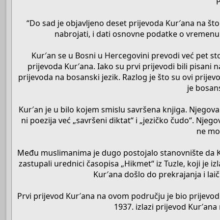
P
“Do sad je objavljeno deset prijevoda Kur′ana na što 
nabrojati, i dati osnovne podatke o vremenu
Kur′an se u Bosni u Hercegovini prevodi već pet stolj
prijevoda Kur′ana. Iako su prvi prijevodi bili pisani
prijevoda na bosanski jezik. Razlog je što su ovi prijev
je bosan
Kur′an je u bilo kojem smislu savršena knjiga. Njegov
ni poezija već „savršeni diktat“ i „jezičko čudo“. Njeg
ne mo
Među muslimanima je dugo postojalo stanovnište da Ku
zastupali urednici časopisa „Hikmet“ iz Tuzle, koji je
Kur′ana došlo do prekrajanja i lai
Prvi prijevod Kur′ana na ovom području je bio prijevo
1937. izlazi prijevod Kur′an