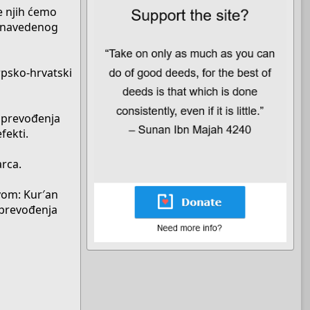
ve njih ćemo
a navedenog
rpsko-hrvatski
t prevođenja
fekti.
arca.
ovom: Kur′an
 prevođenja