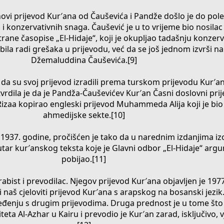
ovi prijevod Kur′ana od Čauševića i Pandže došlo je do pol
i konzervativnih snaga. Čaušević je u to vrijeme bio nosila
strane časopise „El-Hidaje“, koji je okupljao tadašnju konzer
bila radi grešaka u prijevodu, već da se još jednom izvrši n
Džemaluddina Čauševića.[9]
li da su svoj prijevod izradili prema turskom prijevodu Kur
utvrdila je da je Pandža-Čauševićev Kur′an Časni doslovni pri
 Rizaa kopirao engleski prijevod Muhammeda Alija koji je bio
ahmedijske sekte.[10]
 1937. godine, pročišćen je tako da u narednim izdanjima i
tar kur′anskog teksta koje je Glavni odbor „El-Hidaje“ arg
pobijao.[11]
abist i prevodilac. Njegov prijevod Kur′ana objavljen je 197
i naš cjeloviti prijevod Kur′ana s arapskog na bosanski jezik.
đenju s drugim prijevodima. Druga prednost je u tome što
teta Al-Azhar u Kairu i prevodio je Kur′an zarad, isključivo, 