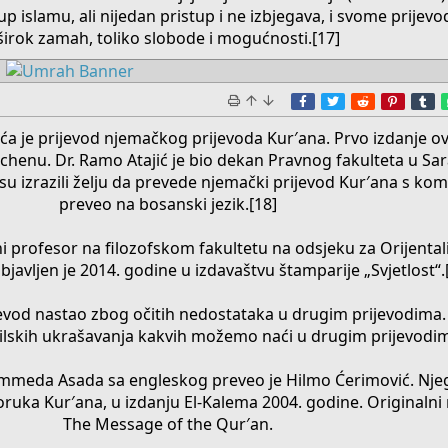
tup islamu, ali nijedan pristup i ne izbjegava, i svome prijevo
širok zamah, toliko slobode i mogućnosti.[17]​
Facebook
Twitter
Reddit
Pinter
T
ća je prijevod njemačkog prijevoda Kur′ana. Prvo izdanje o
chenu. Dr. Ramo Atajić je bio dekan Pravnog fakulteta u Sara
 su izrazili želju da prevede njemački prijevod Kur′ana s kom
preveo na bosanski jezik.[18]
i profesor na filozofskom fakultetu na odsjeku za Orijental
bjavljen je 2014. godine u izdavaštvu štamparije „Svjetlost“.
jevod nastao zbog očitih nedostataka u drugim prijevodima
stilskih ukrašavanja kakvih možemo naći u drugim prijevodi
mmeda Asada sa engleskog preveo je Hilmo Ćerimović. Njeg
ruka Kur′ana, u izdanju El-Kalema 2004. godine. Originalni n
The Message of the Qur′an.