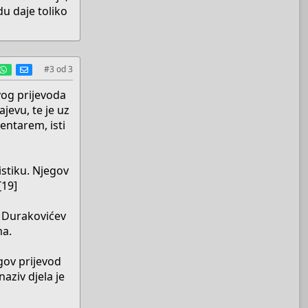
du daje toliko
est
umblr
WhatsApp
E-mail
#3
od
3
vog prijevoda
jevu, te je uz
entarem, isti
istiku. Njegov
[19]
. Durakovićev
ma.
ov prijevod
aziv djela je