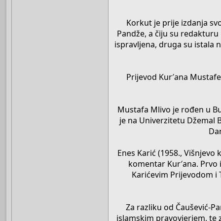
Korkut je prije izdanja s
Pandže, a čiju su redakturu
ispravljena, druga su istala
Prijevod Kur′ana Mustafe 
Mustafa Mlivo je rođen u B
je na Univerzitetu Džemal B
Dan
Enes Karić (1958., Višnjevo 
komentar Kur′ana. Prvo i
Karićevim Prijevodom i 
Za razliku od Čaušević-Pan
islamskim pravovjerjem, te za