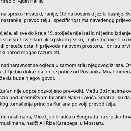
riredio: Ajdin Halilić
na sprsko-hrvatski, ranije, što na bosanski jezik, kasnije. S
 nastanka, prevoditelju i specifičnostima navedenog prijevo
eća, ali sve do kraja 19. stoljeća nije izašlo ni jedno izdanje
 na srpsko-hrvatskom ili srpskom jeziku, i njih smo uvrstili u
odi preteče ostalih prijevoda na ovom prostoru, i oni su prvi
ski narod mogao razumjeti.
a nadnaravnost se ogleda u samom stilu njegovog izraza. On
ov stil je bio dokaz da on ne potiče od Poslanika Muahmmeda, 
že da bude njegov govor.
r′an nije uopće dozvoljeno prevoditi. Među Bošnjacima ovo
 izlazio pod uredništvom Ibrahim Nakki Čokića. Smatrali su 
čkog tumačenja principa Kur′ana po volji prevoditelja.
d nemuslimana, Miće Ljubibratića u Beogradu na srpsko-hrvat
a muslimana, hadži Ali Riza Karabega, u Mostaru.