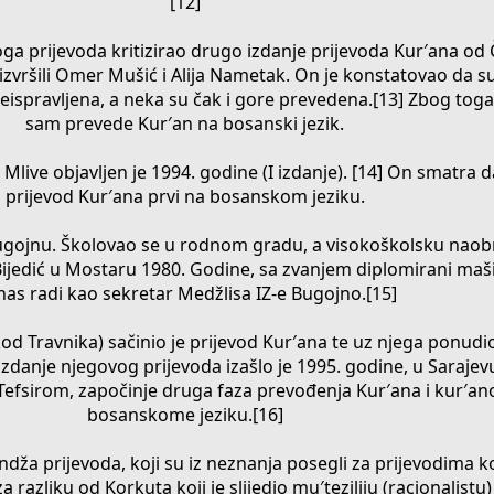
[12]
voga prijevoda kritizirao drugo izdanje prijevoda Kur′ana od 
 izvršili Omer Mušić i Alija Nametak. On je konstatovao da 
 neispravljena, a neka su čak i gore prevedena.[13] Zbog toga
sam prevede Kur′an na bosanski jezik.
Mlive objavljen je 1994. godine (I izdanje). [14] On smatra d
prijevod Kur′ana prvi na bosanskom jeziku.
ugojnu. Školovao se u rodnom gradu, a visokoškolsku nao
ijedić u Mostaru 1980. Godine, sa zvanjem diplomirani mašin
as radi kao sekretar Medžlisa IZ-e Bugojno.[15]
kod Travnika) sačinio je prijevod Kur′ana te uz njega ponudio 
zdanje njegovog prijevoda izašlo je 1995. godine, u Sarajev
Tefsirom, započinje druga faza prevođenja Kur′ana i kur′ano
bosanskome jeziku.[16]
dža prijevoda, koji su iz neznanja posegli za prijevodima koj
 razliku od Korkuta koji je slijedio mu′teziliju (racionalistu