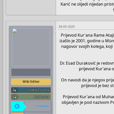
Karić ne slijedi nijedan pris
28-05-2025
Prijevod Kur′ana Rame Ataji
izašlo je 2001. godine u Mün
nagovor svojih kolega, koji
Dr. Esad Duraković je redovn
prijevod Kur′ana o
Boots
On navodi da je njegov pri
Wiki Editor
prijevod je bez 
Urednik Foruma
Prijevod Kur′ana od Muha
Moderator
objavljen je pod nazivom Po
11-03-2024