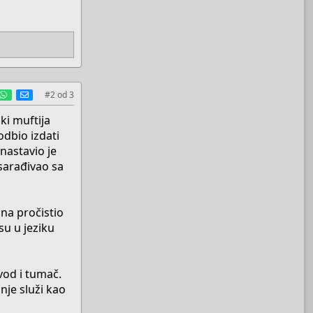
est
umblr
WhatsApp
E-mail
#2
od
3
ki muftija
odbio izdati
nastavio je
sarađivao sa
ana pročistio
su u jeziku
vod i tumač.
nje služi kao