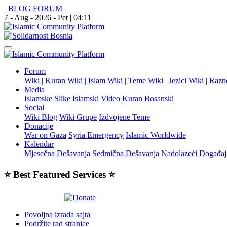
BLOG
FORUM
7 - Aug - 2026 - Pet | 04:11
Forum
Wiki | Kuran
Wiki | Islam
Wiki | Teme
Wiki | Jezici
Wiki | Razn
Media
Islamske Slike
Islamski Video
Kuran Bosanski
Social
Wiki Blog
Wiki Grupe
Izdvojene Teme
Donacije
War on Gaza
Syria Emergency
Islamic Worldwide
Kalendar
Mjesečna Dešavanja
Sedmična Dešavanja
Nadolazeći Događaj
⭐ Best Featured Services ⭐
Povoljna izrada sajta
Podržite rad stranice