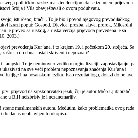
je svega političkim razlozima s tendencijom da se izdanjem prijevoda
listovi Srbija i Vila obavještavali o ovom poduhvatu.
o svojoj isturčenoj braći”. To je bio i povod njegovog prevodilačkog
takvi izrazi poput: Gospod, Djevica, prozba, slava, prorok, Milosrdni
’an je preveo sa ruskog, a ruska verzija prijevoda prevedena je sa
–10, 2003.)
ojavi prevođenja Kur’ana, i to krajem 19. i početkom 20. stoljeća. Sa
, zašto su do danas ostali skriveni i nepoznati?
 i arapski. To je neminovno vodilo marginalizaciji, zapostavljanju, pa
la ukazivati na sve veći problem nepoznavanja značenja Kur’ana i
ve Knjige i na bosanskom jeziku. Kao rezultat toga, dolazi do pojave
rvi prijevod na srpskohrvatski jezik, čiji je autor Mićo Ljubibratić –
ane u BiH neizbrisiv je i nezanemarljiv.
i od strane muslimanskih autora. Međutim, kako problematika ovog rada
 i do danas neobjavljenih rukopisa.​