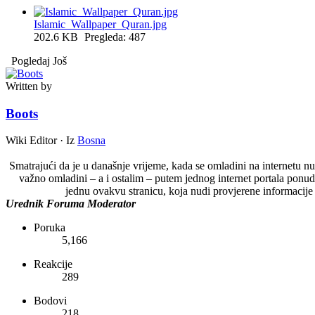
Islamic_Wallpaper_Quran.jpg
202.6 KB
Pregleda: 487
Pogledaj Još
Written by
Boots
Wiki Editor
·
Iz
Bosna
Smatrajući da je u današnje vrijeme, kada se omladini na internetu nu
važno omladini – a i ostalim – putem jednog internet portala ponudi
jednu ovakvu stranicu, koja nudi provjerene informacij
Urednik Foruma
Moderator
Poruka
5,166
Reakcije
289
Bodovi
218