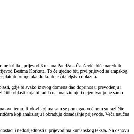
rojne kritike, prijevod Kur’ana Pandža – Čaušević, biće narednih
prijevod Besima Korkuta. To će ujedno biti prvi prijevod sa arapskog
esplatnih primjeraka do kojih je čitateljstvo dolazilo.
oblasti, gdje bi svako iz svog domena dao doprinos u prevođenju i
ličitih oblasti koja bi radila na analiziranju i ocjenjivanju ne samo
la na ovu temu. Radovi kojima sam se pomagao većinom su različite
kritičara koji analiziraju i obrađuju dosadašnje prijevode. Veća naučna
nedostaci i nedosljednosti u prijevodima kur’anskog teksta. Na osnovu