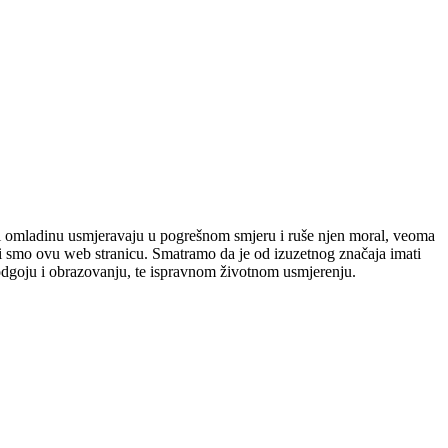
 koji omladinu usmjeravaju u pogrešnom smjeru i ruše njen moral, veoma
nuli smo ovu web stranicu. Smatramo da je od izuzetnog značaja imati
dgoju i obrazovanju, te ispravnom životnom usmjerenju.​