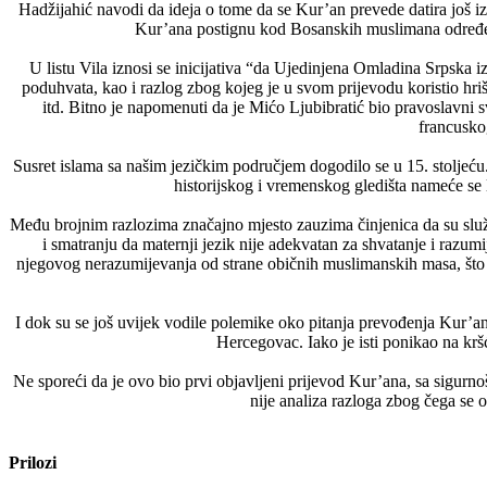
Hadžijahić navodi da ideja o tome da se Kur’an prevede datira još i
Kur’ana postignu kod Bosanskih muslimana određeni na
U listu Vila iznosi se inicijativa “da Ujedinjena Omladina Srpska i
poduhvata, kao i razlog zbog kojeg je u svom prijevodu koristio hriš
itd. Bitno je napomenuti da je Mićo Ljubibratić bio pravoslavni s
francuskog
Susret islama sa našim jezičkim područjem dogodilo se u 15. stoljeću
historijskog i vremenskog gledišta nameće se lo
Među brojnim razlozima značajno mjesto zauzima činjenica da su službe
i smatranju da maternji jezik nije adekvatan za shvatanje i raz
njegovog nerazumijevanja od strane običnih muslimanskih masa, što j
I dok su se još uvijek vodile polemike oko pitanja prevođenja Kur’ana
Hercegovac. Iako je isti ponikao na krš
Ne sporeći da je ovo bio prvi objavljeni prijevod Kur’ana, sa sigurn
nije analiza razloga zbog čega se o
Prilozi