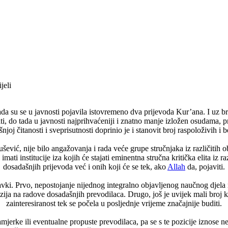
jeli
da su se u javnosti pojavila istovremeno dva prijevoda Kur’ana. I uz b
ti, do tada u javnosti najprihvaćeniji i znatno manje izložen osudama, 
njoj čitanosti i sveprisutnosti doprinio je i stanovit broj raspoloživih i b
vić, nije bilo angažovanja i rada veće grupe stručnjaka iz različitih 
ati institucije iza kojih će stajati eminentna stručna kritička elita iz raz
dosadašnjih prijevoda već i onih koji će se tek, ako
Allah
da, pojaviti.
tavki. Prvo, nepostojanje nijednog integralno objavljenog naučnog dje
enzija na radove dosadašnjih prevodilaca. Drugo, još je uvijek mali broj 
zainteresiranost tek se počela u posljednje vrijeme značajnije buditi.
amjerke ili eventualne propuste prevodilaca, pa se s te pozicije iznose 