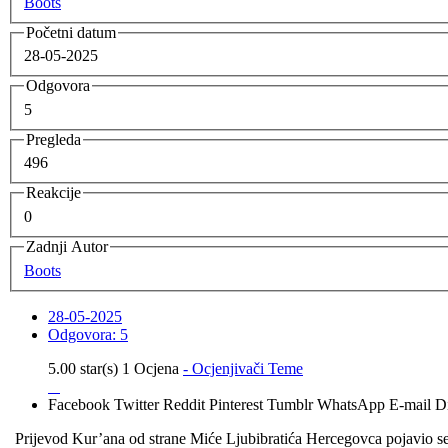
Boots
Početni datum
28-05-2025
Odgovora
5
Pregleda
496
Reakcije
0
Zadnji Autor
Boots
28-05-2025
Odgovora: 5
5.00 star(s)
1 Ocjena
- Ocjenjivači Teme
Facebook
Twitter
Reddit
Pinterest
Tumblr
WhatsApp
E-mail
Di
Prijevod Kur’ana od strane Miće Ljubibratića Hercegovca pojavio se 