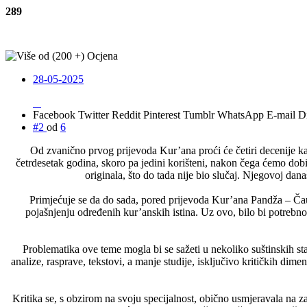
289
28-05-2025
Facebook
Twitter
Reddit
Pinterest
Tumblr
WhatsApp
E-mail
Di
#2
od
6
Od zvanično prvog prijevoda Kur’ana proći će četiri decenije ka
četrdesetak godina, skoro pa jedini korišteni, nakon čega ćemo dobi
originala, što do tada nije bio slučaj. Njegovoj današ
Primjećuje se da do sada, pored prijevoda Kur’ana Pandža – Čauše
pojašnjenju određenih kur’anskih istina. Uz ovo, bilo bi potrebno im
Problematika ove teme mogla bi se sažeti u nekoliko suštinskih s
analize, rasprave, tekstovi, a manje studije, isključivo kritičkih dim
Kritika se, s obzirom na svoju specijalnost, obično usmjeravala na z