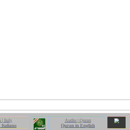
| Italy
Audio | Quran
Italiano
Quran in English