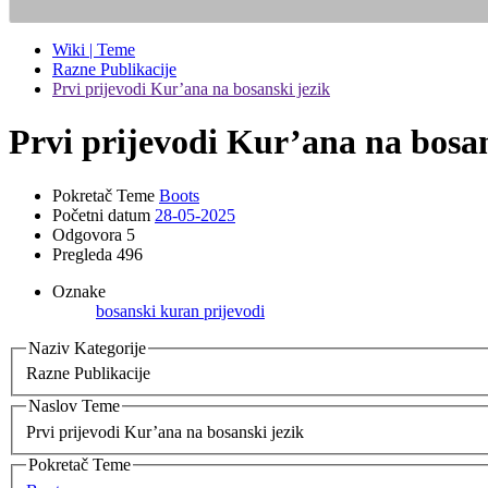
Wiki | Teme
Razne Publikacije
Prvi prijevodi Kur’ana na bosanski jezik
Prvi prijevodi Kur’ana na bosan
Pokretač Teme
Boots
Početni datum
28-05-2025
Odgovora
5
Pregleda
496
Oznake
bosanski
kuran
prijevodi
Naziv Kategorije
Razne Publikacije
Naslov Teme
Prvi prijevodi Kur’ana na bosanski jezik
Pokretač Teme