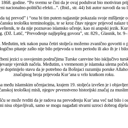
z 1868. godine. “Po svemu se čini da je ovaj poduhvat bio motiviran pri
cionalno-politički efekti...”. (Ibid., str. 44) Isti autor navodi da su 
zda taj prevod” i “ona bi tim putem najjasnije pokazala svoje mišljenje 
ćansku teološku terminologiju, te se kroz čitav njegov prijevod nalaze 
veštenik, te da nije poznavao islamsko učenje, kao ni arapski jezik. Kur
. (Dž. Latić, “Prevođenje najljepšeg govora”, str. 829., Glasnik, br. 9
. Međutim, tek nakon puna četiri stoljeća možemo zvanično govoriti o p
gično pitanje zašto nije bilo prijevoda u tom periodu ili ako ih je i bilo
ni jezici u osvojenim područjima Turske carevine bio isključivo turski
umijevanje vjerskih načela. Međutim, s vremenom je islamska ulema poče
e doprinijelo stavu da je potrebno da Bošnjaci razumiju poruke Allaho
značajnog broja prijevoda Kur’ana u vrlo kratkom roku.
 među islamskim učenjacima, krajem 19. stoljeća izvršen je i objavljen p
ćanskoj teološkoj misli, njegov prvenstveno historijski značaj za muslim
ošću se može tvrditi da je radova na prevođenju Kur’ana već tad bilo 
ni nisu objavljivali, samo se mogu nagađati stvarni uzroci dobrog dijela