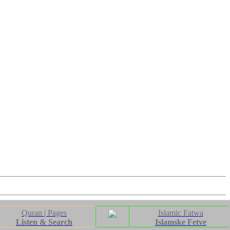
Quran | Pages
Islamic Fatwa
Listen & Search
Islamske Fetve