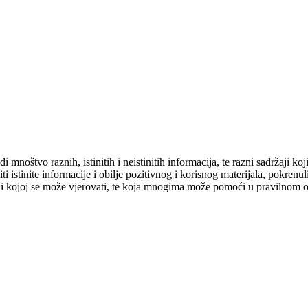
di mnoštvo raznih, istinitih i neistinitih informacija, te razni sadržaji
ti istinite informacije i obilje pozitivnog i korisnog materijala, pokre
e i kojoj se može vjerovati, te koja mnogima može pomoći u pravilnom o