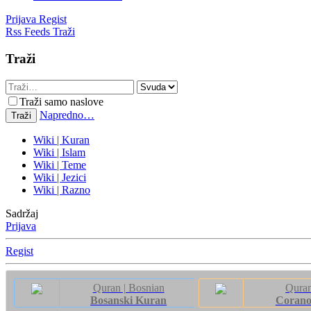
Prijava
Regist
Rss Feeds
Traži
Traži
Traži samo naslove
Napredno…
Traži
Wiki | Kuran
Wiki | Islam
Wiki | Teme
Wiki | Jezici
Wiki | Razno
Sadržaj
Prijava
Regist
Quran | Bosnian
Quran 
Bosanski Kuran
Corano 