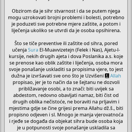
Obzirom da je sihr stvarnost i da se putem njega
mogu uzrokovati brojni problemi i bolesti, potrebno
je poduzeti sve potrebne mjere zaštite, a potom i
liječenja ukoliko se utvrdi da je osoba opsihirena.
Što se tiče preventive ili zaštite od sihra, pored
učenja
Sura
El-Muavvizetejn (Felek i Nas), Ajetu-l-
kursije, nekih drugih ajeta i dova Poslanika a.s. koje
se prenose kao oblik zaštite i liječenja, osoba mora
svoje ponašanje uskladiti sa propisima vjere, to jest
dužna je izvršavati sve ono što je Uzvišeni
Allah
propisao, jer je to način da se šejtanu ne dozvoli
približavanje osobi, a to znači: biti uvijek sa
abdestom, redovno obavljati namaz, biti čist od
drugih oblika nečistoće, ne boraviti na prljavim i
mjestima gdje se čine grijesi prema Allahu dž.š., biti
propisno odjeven i sl. Mnogo je manja vjerovatnoća
i rjeđe se događa da objekat sihra bude osoba koja
je u potpunosti svoje ponašanje uskladila sa