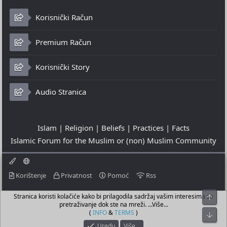
Korisnički Račun
Premium Račun
Korisnički Story
Audio Stranica
Islam | Religion | Beliefs | Practices | Facts
Islamic Forum for the Muslim or (non) Muslim Community
Korištenje
Privatnost
Pomoć
Rss
Stranica koristi kolačiće kako bi prilagodila sadržaj vašim interesima za
Top
© 2023 - 07-08-2026
pretraživanje dok ste na mreži. ...Više...
© Islamic Community Platform ®
(
INFO
&
TERMS
)
Bot
Uredu
Više…