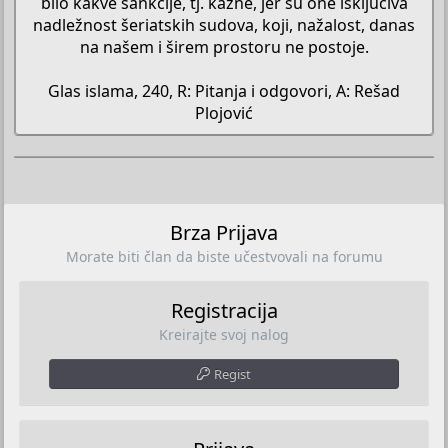
bilo kakve sankcije, tj. kazne, jer su one isključiva
nadležnost šeriatskih sudova, koji, nažalost, danas
na našem i širem prostoru ne postoje.
Glas islama, 240, R: Pitanja i odgovori, A: Rešad
Plojović​
Brza Prijava
Morate biti član da biste učestvovali na forumu
Registracija
Kreirajte svoj nalog
Regist