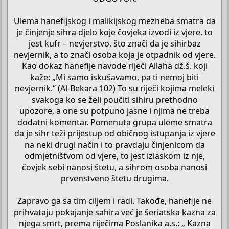
Ulema hanefijskog i malikijskog mezheba smatra da
je činjenje sihra djelo koje čovjeka izvodi iz vjere, to
jest kufr – nevjerstvo, što znači da je sihirbaz
nevjernik, a to znači osoba koja je otpadnik od vjere.
Kao dokaz hanefije navode riječi Allaha dž.š. koji
kaže: „Mi samo iskušavamo, pa ti nemoj biti
nevjernik.“ (Al-Bekara 102) To su riječi kojima meleki
svakoga ko se želi poučiti sihiru prethodno
upozore, a one su potpuno jasne i njima ne treba
dodatni komentar. Pomenuta grupa uleme smatra
da je sihr teži prijestup od običnog istupanja iz vjere
na neki drugi način i to pravdaju činjenicom da
odmjetništvom od vjere, to jest izlaskom iz nje,
čovjek sebi nanosi štetu, a sihrom osoba nanosi
prvenstveno štetu drugima.
Zapravo ga sa tim ciljem i radi. Takođe, hanefije ne
prihvataju pokajanje sahira već je šeriatska kazna za
njega smrt, prema riječima Poslanika a.s.: „ Kazna