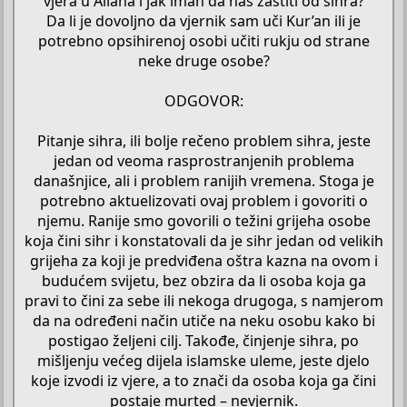
vjera u Allaha i jak iman da nas zaštiti od sihra?
Da li je dovoljno da vjernik sam uči Kur’an ili je
potrebno opsihirenoj osobi učiti rukju od strane
neke druge osobe?
ODGOVOR:
Pitanje sihra, ili bolje rečeno problem sihra, jeste
jedan od veoma rasprostranjenih problema
današnjice, ali i problem ranijih vremena. Stoga je
potrebno aktuelizovati ovaj problem i govoriti o
njemu. Ranije smo govorili o težini grijeha osobe
koja čini sihr i konstatovali da je sihr jedan od velikih
grijeha za koji je predviđena oštra kazna na ovom i
budućem svijetu, bez obzira da li osoba koja ga
pravi to čini za sebe ili nekoga drugoga, s namjerom
da na određeni način utiče na neku osobu kako bi
postigao željeni cilj. Takođe, činjenje sihra, po
mišljenju većeg dijela islamske uleme, jeste djelo
koje izvodi iz vjere, a to znači da osoba koja ga čini
postaje murted – nevjernik.