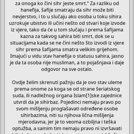
za onoga ko čini sihr jeste smrt.“ Za razliku od
hanefija, šafije smatraju da sihr može biti
nevjerstvo, i to u slučaju ako osoba u toku sihira
uzrokuje ubistvo ili učini nešto od stvari koje izvode
iz vjere, tako da će u tom slučaju i prema šafijama
kazna za takvog sahira biti smrt, dok se u
situacijama kada se ne čini nešto što izvodi iz vjere
sihr prema šafijama smatra velikim grijehom.
Imajući u vidu stav hanefija o statusu sahira, jasno
je da ta osoba nije musliman, a to pojašnjava i daje
odgovor na sve ostalo.
Ovdje želim skrenuti pažnju da je ovo stav uleme
prema onome za koga se od strane šeriatskog
suda, ili nadležnog organa Islam[1]ske zajednice
utvrdi da je sihirbaz. Pojedinci nemaju pravo po
svom mišljenju proglašavati određene osobe
sihirbazima, niti su njihova lična mišljenja
mjerodavna, jer je to veoma ozbiljna i teška
optužba, a samim tim nemaju pravo ni izvršavati