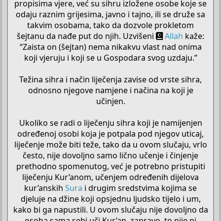
propisima vjere, već su sihru izložene osobe koje se
odaju raznim grijesima, javno i tajno, ili se druže sa
takvim osobama, tako da dozvole prokletom
šejtanu da nađe put do njih. Uzvišeni
Allah
kaže:
“Zaista on (šejtan) nema nikakvu vlast nad onima
koji vjeruju i koji se u Gospodara svog uzdaju.”
Težina sihra i način liječenja zavise od vrste sihra,
odnosno njegove namjene i načina na koji je
učinjen.
Ukoliko se radi o liječenju sihra koji je namijenjen
određenoj osobi koja je potpala pod njegov uticaj,
liječenje može biti teže, tako da u ovom slučaju, vrlo
često, nije dovoljno samo lično učenje i činjenje
prethodno spomenutog, već je potrebno pristupiti
liječenju Kur’anom, učenjem određenih dijelova
kur’anskih
Sura
i drugim sredstvima kojima se
djeluje na džine koji opsjednu ljudsko tijelo i um,
kako bi ga napustili. U ovom slučaju nije dovoljno da
osoba sama sebi uči Kur’an, zapravo, to nije ni