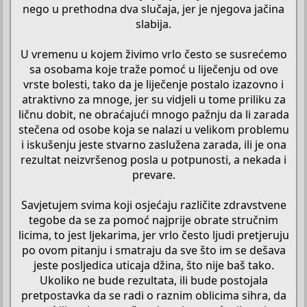
nego u prethodna dva slučaja, jer je njegova jačina
slabija.
U vremenu u kojem živimo vrlo često se susrećemo
sa osobama koje traže pomoć u liječenju od ove
vrste bolesti, tako da je liječenje postalo izazovno i
atraktivno za mnoge, jer su vidjeli u tome priliku za
ličnu dobit, ne obraćajući mnogo pažnju da li zarada
stečena od osobe koja se nalazi u velikom problemu
i iskušenju jeste stvarno zaslužena zarada, ili je ona
rezultat neizvršenog posla u potpunosti, a nekada i
prevare.
Savjetujem svima koji osjećaju različite zdravstvene
tegobe da se za pomoć najprije obrate stručnim
licima, to jest ljekarima, jer vrlo često ljudi pretjeruju
po ovom pitanju i smatraju da sve što im se dešava
jeste posljedica uticaja džina, što nije baš tako.
Ukoliko ne bude rezultata, ili bude postojala
pretpostavka da se radi o raznim oblicima sihra, da