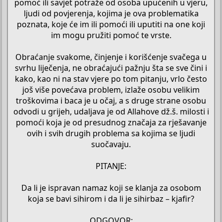
pomoć ili savjet potraže od osoba upućenih u vjeru,
ljudi od povjerenja, kojima je ova problematika
poznata, koje će im ili pomoći ili uputiti na one koji
im mogu pružiti pomoć te vrste.
Obraćanje svakome, činjenje i korišćenje svačega u
svrhu liječenja, ne obraćajući pažnju šta se sve čini i
kako, kao ni na stav vjere po tom pitanju, vrlo često
još više povećava problem, izlaže osobu velikim
troškovima i baca je u očaj, a s druge strane osobu
odvodi u grijeh, udaljava je od Allahove dž.š. milosti i
pomoći koja je od presudnog značaja za rješavanje
ovih i svih drugih problema sa kojima se ljudi
suočavaju.
PITANJE:
Da li je ispravan namaz koji se klanja za osobom
koja se bavi sihirom i da li je sihirbaz – kjafir?
ODGOVOR: