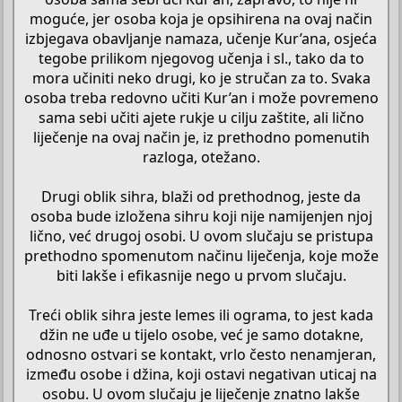
moguće, jer osoba koja je opsihirena na ovaj način
izbjegava obavljanje namaza, učenje Kur’ana, osjeća
tegobe prilikom njegovog učenja i sl., tako da to
mora učiniti neko drugi, ko je stručan za to. Svaka
osoba treba redovno učiti Kur’an i može povremeno
sama sebi učiti ajete rukje u cilju zaštite, ali lično
liječenje na ovaj način je, iz prethodno pomenutih
razloga, otežano.
Drugi oblik sihra, blaži od prethodnog, jeste da
osoba bude izložena sihru koji nije namijenjen njoj
lično, već drugoj osobi. U ovom slučaju se pristupa
prethodno spomenutom načinu liječenja, koje može
biti lakše i efikasnije nego u prvom slučaju.
Treći oblik sihra jeste lemes ili ograma, to jest kada
džin ne uđe u tijelo osobe, već je samo dotakne,
odnosno ostvari se kontakt, vrlo često nenamjeran,
između osobe i džina, koji ostavi negativan uticaj na
osobu. U ovom slučaju je liječenje znatno lakše