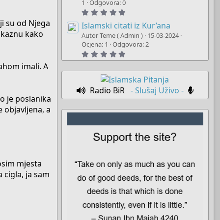
t
1
Odgovora: 0
a
5
r
.
(
ji su od Njega
0
Islamski citati iz Kur’ana
s
0
a kaznu kako
)
Autor Teme ( Admin )
15-03-2024
s
t
Ocjena: 1
Odgovora: 2
a
5
r
.
(
lahom imali. A
0
s
0
)
s
t
Radio BiR
- Slušaj Uživo -
a
o je poslanika
r
(
 objavljena, a
s
)
 osim mjesta
a cigla, ja sam