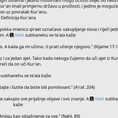
ih sistema i jedino muslimani mogu očistiti svijet od neistina
Kur'an imali primjernu državu u prošlosti, i jedino je moguće
vo uz povratak Kur'anu.
Definicija Kur'ana
golska imenica qiraet označava: sakupljanje slova i riječi je
om. A
Allah
subhanehu ve te'ala kaže:
. A kada ga mi učimo, ti prati učenje njegovo.” (Kijame 17-1
to i za jedan ajet. Tako kada nekoga čujemo da uči ajet iz Ku
 reći da on uči Kur'an.
subhanehu ve te'ala kaže:
ajte i šutite da biste bili pomilovani.” (A'raf, 204)
 sakupio sve prijašnje objave i svo znanje. A
Allah
subhan
kaže:
Knjigu kao objašnjenje za sve.” (Nahl, 89)