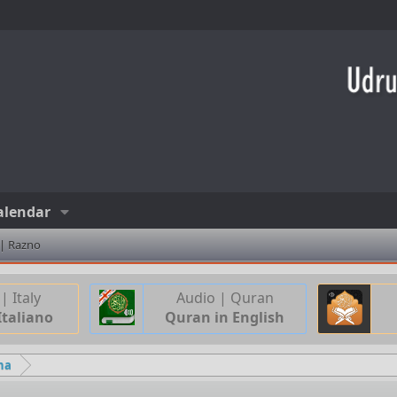
alendar
 | Razno
| Italy
Audio | Quran
Italiano
Quran in English
ana