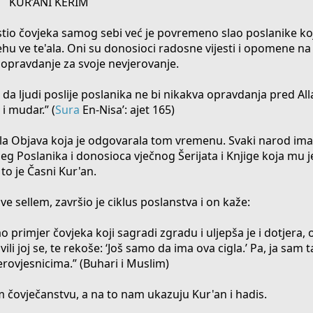
KUR’ANI KERIM
ustio čovjeka samog sebi već je povremeno slao poslanike ko
anehu ve te'ala. Oni su donosioci radosne vijesti i opomene n
li opravdanje za svoje nevjerovanje.
, da ljudi poslije poslanika ne bi nikakva opravdanja pred Al
 i mudar.” (
Sura
En-Nisa’: ajet 165)
zila Objava koja je odgovarala tom vremenu. Svaki narod ima
eg Poslanika i donosioca vječnog Šerijata i Knjige koja mu je
to je Časni Kur'an.
e sellem, završio je ciklus poslanstva i on kaže:
o primjer čovjeka koji sagradi zgradu i uljepša je i dotjera,
ivili joj se, te rekoše: ‘Još samo da ima ova cigla.’ Pa, ja sam t
erovjesnicima.” (Buhari i Muslim)
m čovječanstvu, a na to nam ukazuju Kur'an i hadis.