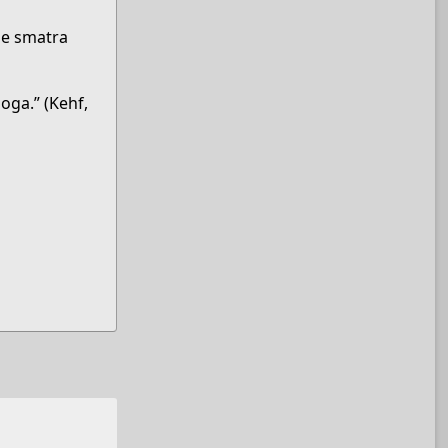
je smatra
oga.” (Kehf,