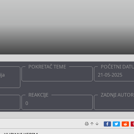
POKRETAČ TEME
POČETNI DAT
ija
Boots
21-05-2025
REAKCIJE
ZADNJI AUTOR
0
Boots
Facebook
Twitte
Re