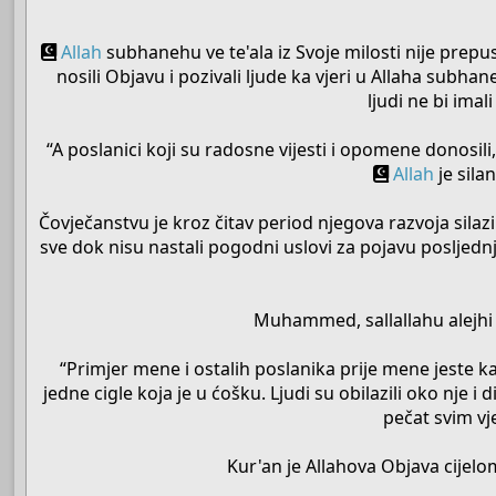
Allah
subhanehu ve te'ala iz Svoje milosti nije prep
nosili Objavu i pozivali ljude ka vjeri u Allaha subh
ljudi ne bi ima
“A poslanici koji su radosne vijesti i opomene donosili
Allah
je silan
Čovječanstvu je kroz čitav period njegova razvoja sila
sve dok nisu nastali pogodni uslovi za pojavu posljednj
Muhammed, sallallahu alejhi v
“Primjer mene i ostalih poslanika prije mene jeste ka
jedne cigle koja je u ćošku. Ljudi su obilazili oko nje i d
pečat svim vj
Kur'an je Allahova Objava cijelo