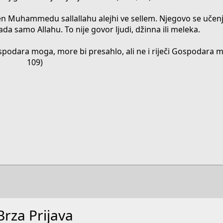
ljen Muhammedu sallallahu alejhi ve sellem. Njegovo se učen
a samo Allahu. To nije govor ljudi, džinna ili meleka.
Gospodara moga, more bi presahlo, ali ne i riječi Gospodara m
109)​
Brza Prijava