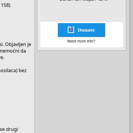
t 158)
. Objavljen je
i nemoćni da
e.
osilaca) bez
 se drugi