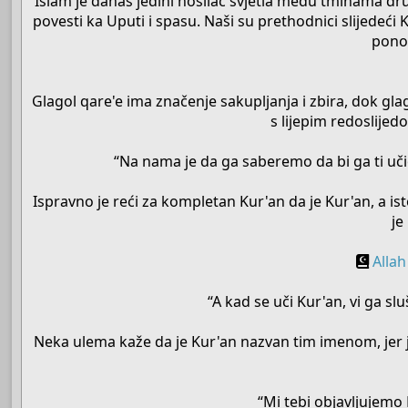
Islam je danas jedini nosilac svjetla među tminama drug
povesti ka Uputi i spasu. Naši su prethodnici slijedeći 
pono
Glagol qare'e ima značenje sakupljanja i zbira, dok gla
s lijepim redoslijed
“Na nama je da ga saberemo da bi ga ti učio
Ispravno je reći za kompletan Kur'an da je Kur'an, a is
je
Allah
“A kad se uči Kur'an, vi ga sluš
Neka ulema kaže da je Kur'an nazvan tim imenom, jer je
“Mi tebi objavljujemo 