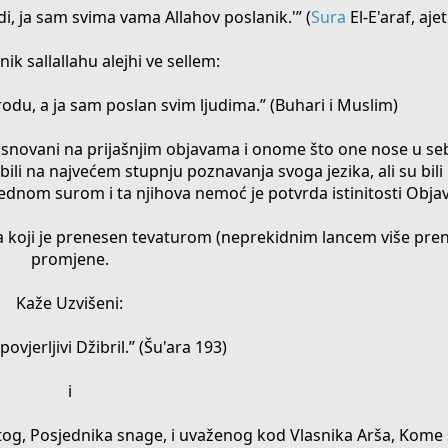
di, ja sam svima vama Allahov poslanik.'” (
Sura
El-E'araf, aje
ik sallallahu alejhi ve sellem:
odu, a ja sam poslan svim ljudima.” (Buhari i Muslim)
asnovani na prijašnjim objavama i onome što one nose u sebi
 bili na najvećem stupnju poznavanja svoga jezika, ali su bil
ednom surom i ta njihova nemoć je potvrda istinitosti Objav
 koji je prenesen tevaturom (neprekidnim lancem više pren
promjene.
Kaže Uzvišeni:
ovjerljivi Džibril.” (Šu'ara 193)
i
nitog, Posjednika snage, i uvaženog kod Vlasnika Arša, Kome