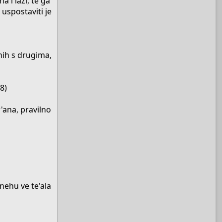
 i laži, te ga
 uspostaviti je
dnih s drugima,
8)
r'ana, pravilno
ehu ve te'ala