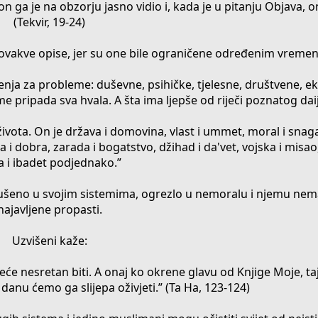
 ga je na obzorju jasno vidio i, kada je u pitanju Objava, on
(Tekvir, 19-24)
a ovakve opise, jer su one bile ograničene određenim vreme
ešenja za probleme: duševne, psihičke, tjelesne, društvene,
e pripada sva hvala. A šta ima ljepše od riječi poznatog dai
vota. On je država i domovina, vlast i ummet, moral i snaga,
a i dobra, zarada i bogatstvo, džihad i da'vet, vojska i misao
a i ibadet podjednako.”
arušeno u svojim sistemima, ogrezlo u nemoralu i njemu ne
najavljene propasti.
Uzvišeni kaže:
neće nesretan biti. A onaj ko okrene glavu od Knjige Moje, ta
 danu ćemo ga slijepa oživjeti.” (Ta Ha, 123-124)