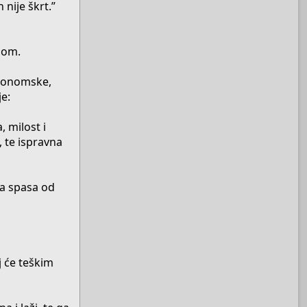
 nije škrt.”
nom.
 ekonomske,
je:
 milost i
, te ispravna
ma spasa od
j će teškim