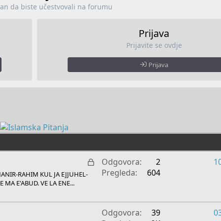
lan da biste učestvovali na forumu
Prijava
Prijavite se ovdje
Prijava
Z
Odgovora
2
1
a
Pregleda
604
ANIR-RAHIM KUL JA EJJUHEL-
k
MA E'ABUD. VE LA ENE...
l
j
Odgovora
39
0
u