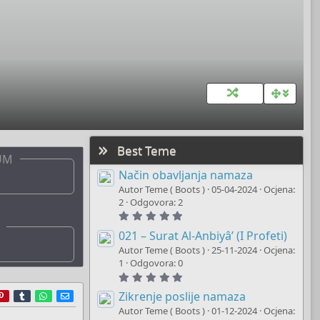
Best Teme
UM
Način obavljanja namaza
Autor Teme ( Boots )
05-04-2024
Ocjena:
2
Odgovora: 2
5
.
0
021 – Surat Al-Anbiyâ’ (I Profeti)
0
Autor Teme ( Boots )
25-11-2024
Ocjena:
s
t
1
Odgovora: 0
a
5
r
.
(
r
ddit
Pinterest
Tumblr
WhatsApp
E-mail
0
Zikrenje poslije namaza
s
0
)
Autor Teme ( Boots )
01-12-2024
Ocjena:
s