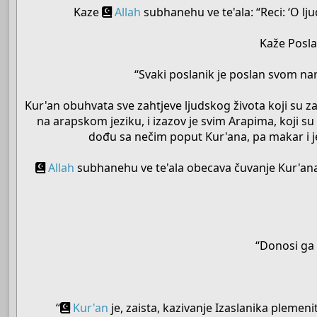
Kaze
Allah
subhanehu ve te'ala: “Reci: ‘O lju
Kaže Poslan
“Svaki poslanik je poslan svom nar
Kur'an obuhvata sve zahtjeve ljudskog života koji su z
na arapskom jeziku, i izazov je svim Arapima, koji su
dođu sa nečim poput Kur'ana, pa makar i j
Allah
subhanehu ve te'ala obecava čuvanje Kur'ana
“Donosi ga p
“
Kur'an
je, zaista, kazivanje Izaslanika pleme