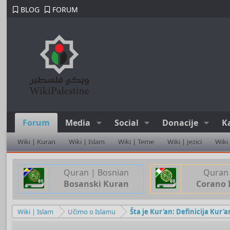
BLOG
FORUM
Forum
Media
Social
Donacije
K
Wiki | Kuran
Wiki | Islam
Wiki | Teme
Wiki | Jezici
Wiki
Quran | Bosnian
Quran 
Bosanski Kuran
Corano 
Wiki | Islam
Učimo o Islamu
Šta je Kur'an: Definicija Kur'