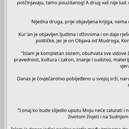
potčinjavaju, tamo pouzdanog! A drug vaš nije lud: on
Nijedna druga, prije objavljena knjiga, nem
Kur'an je objavljen ljudima i džinnima i on daje rj
političke, jer je on Objava od Mudroga, Kom
“Islam je kompletan sistem, obuhvata sve vidove ži
pravednost, kultura i zakon, znanje i sudstvo, materij
vjer
Danas je čovječanstvo pobijeđeno u svojoj srži, n
“I onaj ko bude slijedio uputu Moju neće zalutati i 
životom živjeti i na Sudnjem