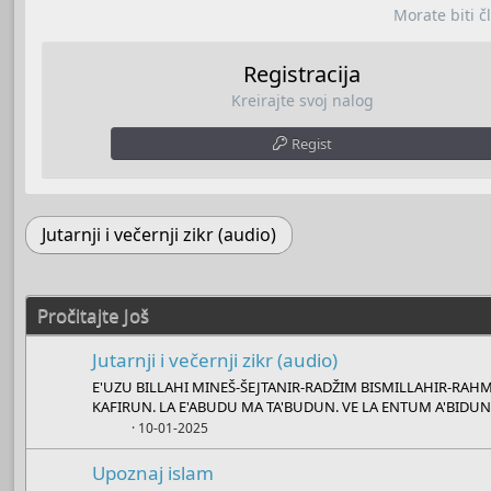
Morate biti č
Registracija
Kreirajte svoj nalog
Regist
Jutarnji i večernji zikr (audio)
Pročitajte Još
Jutarnji i večernji zikr (audio)
E'UZU BILLAHI MINEŠ-ŠEJTANIR-RADŽIM BISMILLAHIR-RAHM
KAFIRUN. LA E'ABUDU MA TA'BUDUN. VE LA ENTUM A'BIDUNE 
Boots
10-01-2025
Upoznaj islam