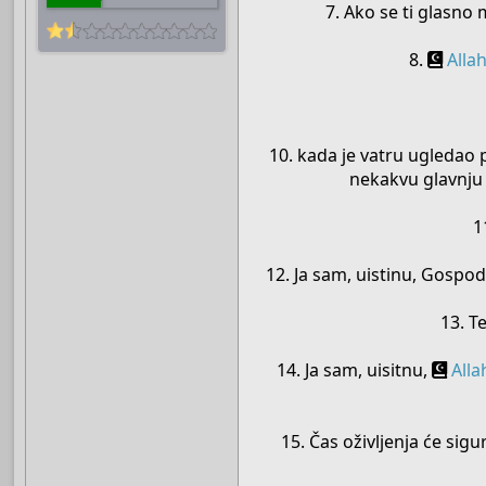
7. Ako se ti glasno 
8.
Alla
10. kada je vatru ugledao p
nekakvu glavnju 
1
12. Ja sam, uistinu, Gospoda
13. T
14. Ja sam, uisitnu,
Alla
15. Čas oživljenja će sig