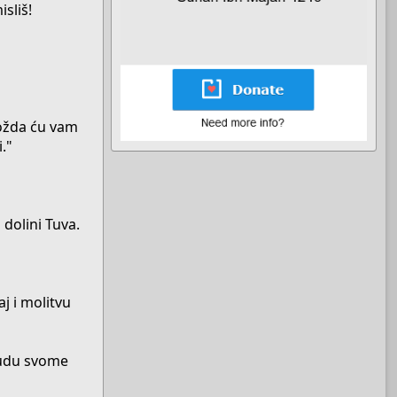
sliš!
možda ću vam
."
 dolini Tuva.
j i molitvu
trudu svome