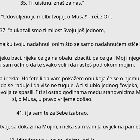
35. Ti, uisitnu, znaš za nas."
 "Udovoljeno je molbi tvojoj, o Musa!’ – reče On,
37. "a ukazali smo ti milost Svoju još jednom,
majku tvoju nadahnuli onim što se samo nadahnućem stiće:
jeku baci, rijeka će ga na obalu izbaciti, pa će ga i Moj i njeg
I Ja sam učInio da te svako voli i da rasteš pod okom mojim.
šla i rekla: ’Hoćete li da vam pokažem onu koja će se o njemu 
 da se raduje i da više ne tuguje. A ti si ubio jednog čovjeka
nevolja te spasili. I ti si ostao godinama među stanovnicima 
si, o Musa, u pravo vrijeme došao.
41. i Ja sam te za Sebe izabrao.
rat tvoj, sa dokazima Mojim, i neka sam vam Ja uvijek na pamet