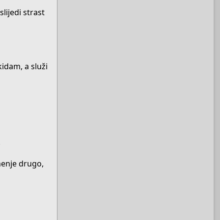
lijedi strast
idam, a služi
.
amenje drugo,