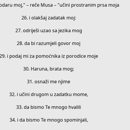
odaru moj," – reče Musa – "učini prostranim prsa moja
26. i olakšaj zadatak moj:
27. odriješi uzao sa jezika mog
28. da bi razumjeli govor moj
29. i podaj mi za pomoćnika iz porodice moje
30. Haruna, brata mog;
31. osnaži me njime
32. i učini drugom u zadatku mome,
33. da bismo Te mnogo hvalili
34. i da bismo Te mnogo spominjali,