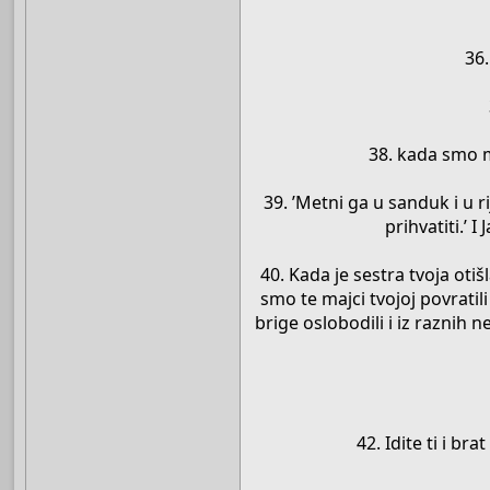
36.
38. kada smo 
39. ’Metni ga u sanduk i u ri
prihvatiti.’ 
40. Kada je sestra tvoja oti
smo te majci tvojoj povratili
brige oslobodili i iz raznih 
42. Idite ti i b