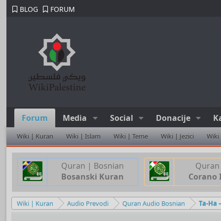
BLOG
FORUM
Forum
Media
Social
Donacije
K
Wiki | Kuran
Wiki | Islam
Wiki | Teme
Wiki | Jezici
Wiki
Quran | Bosnian
Quran 
Bosanski Kuran
Corano 
Wiki | Kuran
Audio Prevodi
Quran Audio Bosnian
Ta-Ha 