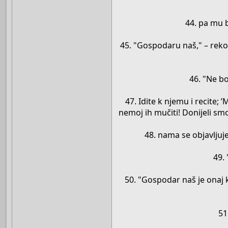
44. pa mu b
45. "Gospodaru naš," – reko
46. "Ne bo
47. Idite k njemu i recite;
nemoj ih mučiti! Donijeli smo
48. nama se objavljuje
49.
50. "Gospodar naš je onaj 
51