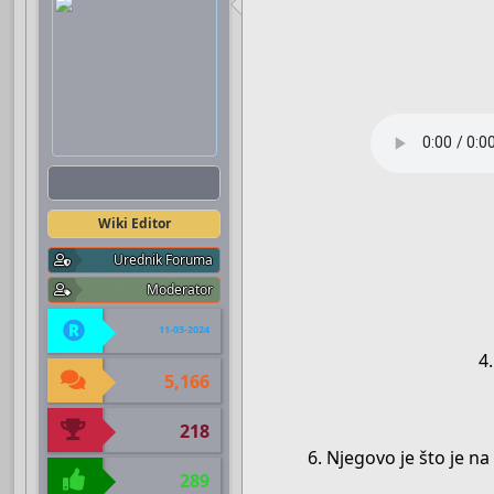
Boots
Wiki Editor
Urednik Foruma
Moderator
11-03-2024
4.
5,166
218
6. Njegovo je što je na
289