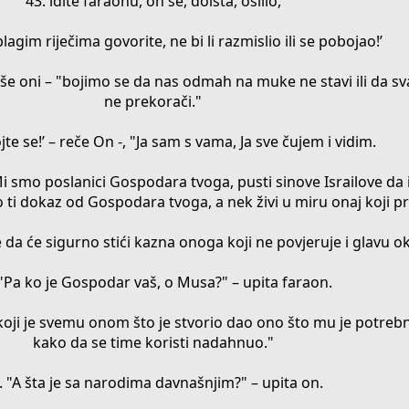
43. idite faraonu, on se, doista, osilio,
lagim riječima govorite, ne bi li razmislio ili se pobojao!’
še oni – "bojimo se da nas odmah na muke ne stavi ili da sv
ne prekorači."
jte se!’ – reče On -, "Ja sam s vama, Ja sve čujem i vidim.
 ’Mi smo poslanici Gospodara tvoga, pusti sinove Israilove da
 ti dokaz od Gospodara tvoga, a nek živi u miru onaj koji pra
 da će sigurno stići kazna onoga koji ne povjeruje i glavu ok
 "Pa ko je Gospodar vaš, o Musa?" – upita faraon.
koji je svemu onom što je stvorio dao ono što mu je potrebn
kako da se time koristi nadahnuo."
. "A šta je sa narodima davnašnjim?" – upita on.