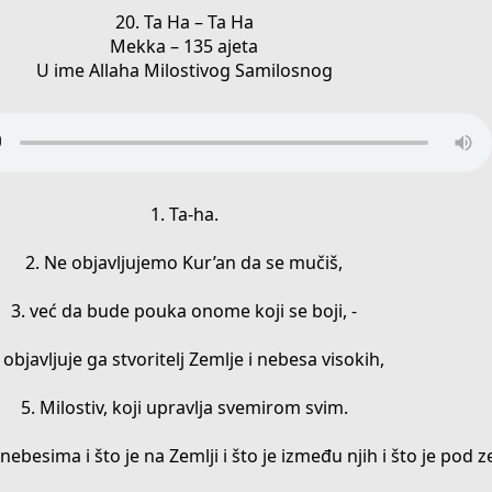
20. Ta Ha – Ta Ha
Mekka – 135 ajeta
U ime Allaha Milostivog Samilosnog
1. Ta-ha.
2. Ne objavljujemo Kur’an da se mučiš,
3. već da bude pouka onome koji se boji, -
 objavljuje ga stvoritelj Zemlje i nebesa visokih,
5. Milostiv, koji upravlja svemirom svim.
 nebesima i što je na Zemlji i što je između njih i što je pod 