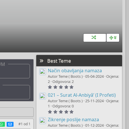
Best Teme
UM
Način obavljanja namaza
Autor Teme ( Boots )
05-04-2024
Ocjena:
2
Odgovora: 2
5
.
0
021 – Surat Al-Anbiyâ’ (I Profeti)
0
Autor Teme ( Boots )
25-11-2024
Ocjena:
s
t
1
Odgovora: 0
a
5
r
.
(
0
Zikrenje poslije namaza
s
0
est
umblr
WhatsApp
E-mail
#1
od
1
)
Autor Teme ( Boots )
01-12-2024
Ocjena:
s