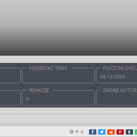
POKRETAČ TEME
POČETNI DAT
Boots
24-12-2024
REAKCIJE
ZADNJI AUTOR
0
Boots
Facebook
Twitter
Reddit
Pinter
T