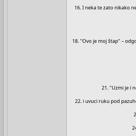
16. I neka te zato nikako ne 
18. "Ovo je moj štap" – odg
21. "Uzmi je i n
22. i uvuci ruku pod pazuho
2
2