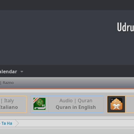
alendar
 | Razno
| Italy
Audio | Quran
Italiano
Quran in English
– Ta Ha