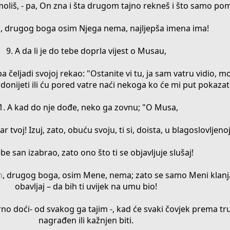
moliš, - pa, On zna i šta drugom tajno rekneš i što samo pomi
h
, drugog boga osim Njega nema, najljepša imena ima!
9. A da li je do tebe doprla vijest o Musau,
a čeljadi svojoj rekao: "Ostanite vi tu, ja sam vatru vidio, 
donijeti ili ću pored vatre naći nekoga ko će mi put pokazati
1. A kad do nje dođe, neko ga zovnu; "O Musa,
r tvoj! Izuj, zato, obuću svoju, ti si, doista, u blagoslovljenoj
ebe san izabrao, zato ono što ti se objavljuje slušaj!
h
, drugog boga, osim Mene, nema; zato se samo Meni klanja
obavljaj – da bih ti uvijek na umu bio!
urno doći- od svakog ga tajim -, kad će svaki čovjek prema 
nagrađen ili kažnjen biti.