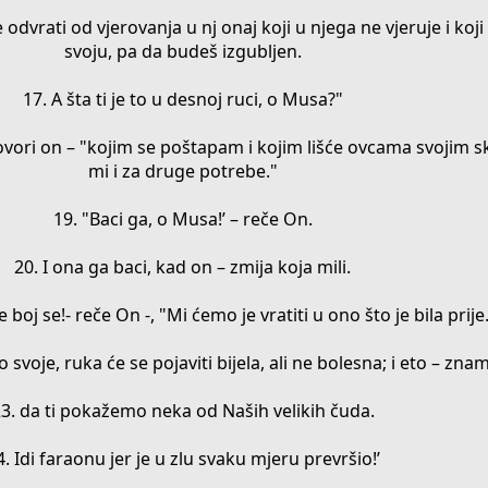
odvrati od vjerovanja u nj onaj koji u njega ne vjeruje i koji s
svoju, pa da budeš izgubljen.
17. A šta ti je to u desnoj ruci, o Musa?"
ovori on – "kojim se poštapam i kojim lišće ovcama svojim sk
mi i za druge potrebe."
19. "Baci ga, o Musa!’ – reče On.
20. I ona ga baci, kad on – zmija koja mili.
e boj se!- reče On -, "Mi ćemo je vratiti u ono što je bila prije
 svoje, ruka će se pojaviti bijela, ali ne bolesna; i eto – zn
3. da ti pokažemo neka od Naših velikih čuda.
4. Idi faraonu jer je u zlu svaku mjeru prevršio!’