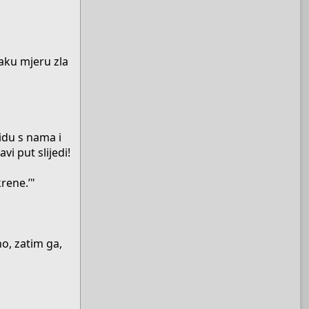
aku mjeru zla
 idu s nama i
vi put slijedi!
rene.’"
o, zatim ga,