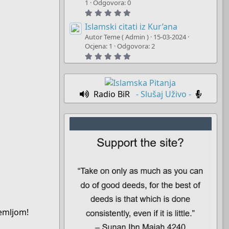
t
1
Odgovora: 0
a
5
r
.
(
0
Islamski citati iz Kur’ana
s
0
)
Autor Teme ( Admin )
15-03-2024
s
t
Ocjena: 1
Odgovora: 2
a
5
r
.
(
0
s
0
)
s
t
Radio BiR
- Slušaj Uživo -
a
r
(
s
)
zemljom!