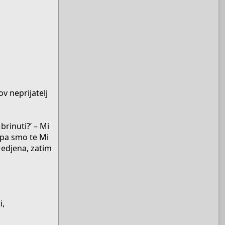
ov neprijatelj
brinuti?’ – Mi
, pa smo te Mi
Medjena, zatim
i,