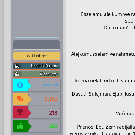
Esselamu alejkum we rah
spom
Da li mum'in 
Boots
Alejkumusselam ve rahmetull
Wiki Editor
Urednik Foruma
Moderator
Imena nekih od njih spom
11-03-2024
Davud, Sulejman, Ejub, Jusuf, 
5,166
218
Većina s
289
Prenosi Ebu Zerr, radijalla
vjerovjesnika. Odgovorio je 1