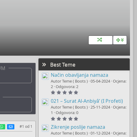
Best Teme
UM
Način obavljanja namaza
Autor Teme ( Boots )
05-04-2024
Ocjena:
2
Odgovora: 2
5
.
0
021 – Surat Al-Anbiyâ’ (I Profeti)
0
Autor Teme ( Boots )
25-11-2024
Ocjena:
s
t
1
Odgovora: 0
a
5
r
.
(
est
umblr
WhatsApp
E-mail
0
Zikrenje poslije namaza
#1
od
1
s
0
)
Autor Teme ( Boots )
01-12-2024
Ocjena:
s