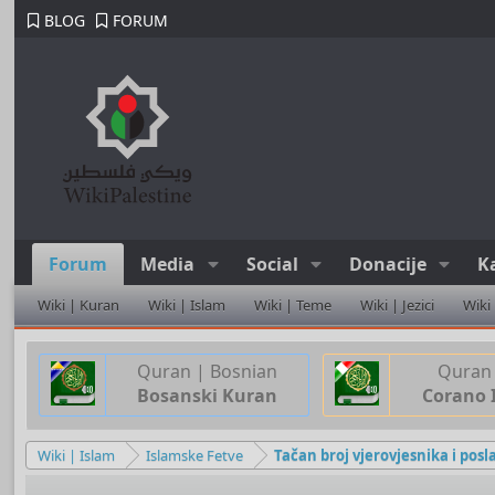
BLOG
FORUM
Forum
Media
Social
Donacije
K
Wiki | Kuran
Wiki | Islam
Wiki | Teme
Wiki | Jezici
Wiki
Quran | Bosnian
Quran 
Bosanski Kuran
Corano 
Wiki | Islam
Islamske Fetve
Tačan broj vjerovjesnika i posl