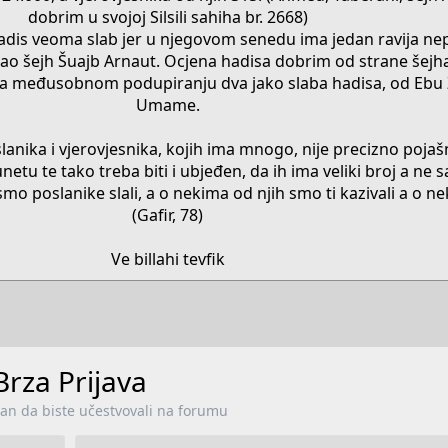
dobrim u svojoj Silsili sahiha br. 2668)
hadis veoma slab jer u njegovom senedu ima jedan ravija ne
zao šejh Šuajb Arnaut. Ocjena hadisa dobrim od strane šejha
na međusobnom podupiranju dva jako slaba hadisa, od Ebu 
Umame.
anika i vjerovjesnika, kojih ima mnogo, nije precizno pojaš
etu te tako treba biti i ubjeđen, da ih ima veliki broj a ne 
 smo poslanike slali, a o nekima od njih smo ti kazivali a o 
(Gafir, 78)
Ve billahi tevfik​
Brza Prijava
lan da biste učestvovali na forumu