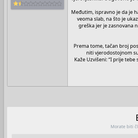
Međutim, ispravno je da je 
veoma slab, na što je uka
greška jer je zasnovana 
Prema tome, tačan broj posl
niti vjerodostojnom sun
Kaže Uzvišeni: “I prije tebe
Morate biti č