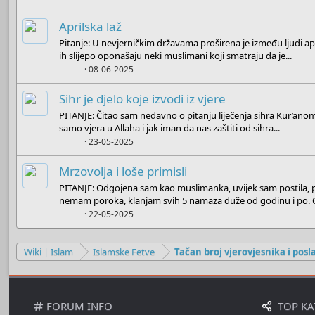
Aprilska laž
Pitanje: U nevjerničkim državama proširena je između ljudi apr
ih slijepo oponašaju neki muslimani koji smatraju da je...
Boots
08-06-2025
Sihr je djelo koje izvodi iz vjere
PITANJE: Čitao sam nedavno o pitanju liječenja sihra Kur’anom
samo vjera u Allaha i jak iman da nas zaštiti od sihra...
Boots
23-05-2025
Mrzovolja i loše primisli
PITANJE: Odgojena sam kao muslimanka, uvijek sam postila, p
nemam poroka, klanjam svih 5 namaza duže od godinu i po. O
Boots
22-05-2025
Wiki | Islam
Islamske Fetve
Tačan broj vjerovjesnika i posl
FORUM INFO
TOP KA