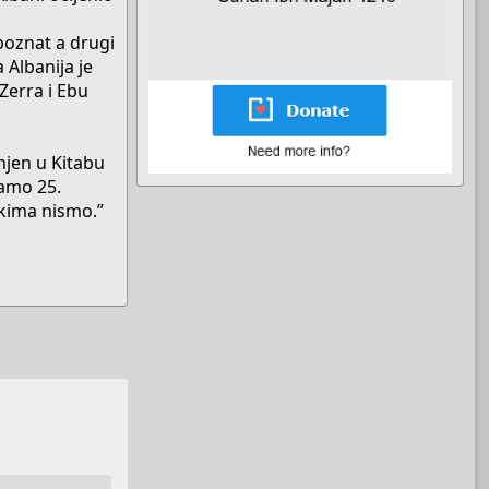
poznat a drugi
 Albanija je
Zerra i Ebu
njen u Kitabu
samo 25.
nekima nismo.”