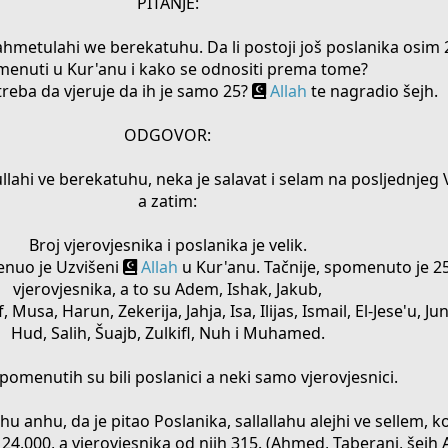
PITANJE:
metulahi we berekatuhu. Da li postoji još poslanika osim 2
enuti u Kur'anu i kako se odnositi prema tome?
treba da vjeruje da ih je samo 25?
Allah
te nagradio šejh.
ODGOVOR:
ahi ve berekatuhu, neka je salavat i selam na posljednjeg 
a zatim:
Broj vjerovjesnika i poslanika je velik.
enuo je Uzvišeni
Allah
u Kur'anu. Tačnije, spomenuto je 25
vjerovjesnika, a to su Adem, Ishak, Jakub,
Musa, Harun, Zekerija, Jahja, Isa, Ilijas, Ismail, El-Jese'u, Jun
Hud, Salih, Šuajb, Zulkifl, Nuh i Muhamed.
pomenutih su bili poslanici a neki samo vjerovjesnici.
hu anhu, da je pitao Poslanika, sallallahu alejhi ve sellem, ko
24.000, a vjerovjesnika od njih 315. (Ahmed, Taberani, šejh 