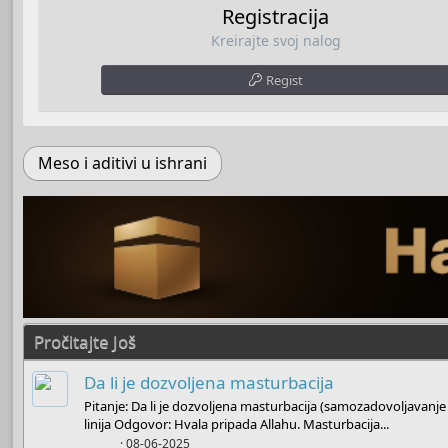
Registracija
Kreirajte svoj nalog
Regist
Meso i aditivi u ishrani
Pročitajte Još
Da li je dozvoljena masturbacija
Pitanje: Da li je dozvoljena masturbacija (samozadovoljavanj
linija Odgovor: Hvala pripada Allahu. Masturbacija...
Boots
08-06-2025