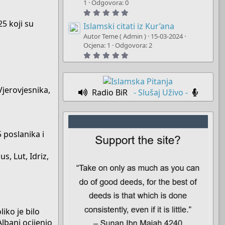
t
1
Odgovora: 0
a
5
r
.
(
5 koji su
0
Islamski citati iz Kur’ana
s
0
)
Autor Teme ( Admin )
15-03-2024
s
t
Ocjena: 1
Odgovora: 2
a
5
r
.
(
0
s
0
)
s
t
Vjerovjesnika,
Radio BiR
- Slušaj Uživo -
a
r
(
s
)
 poslanika i
us, Lut, Idriz,
liko je bilo
Albani ocijenio