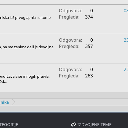
Odgovora
0
0
Pregleda
374
ilska laž prvog aprila i u tome
Odgovora
0
2
Pregleda
357
, pa me zanima da li je dovoljna
Odgovora
0
2
Pregleda
263
ridržavala se mnogih pravila,
d...
anika
TEGORIJE
IZDVOJENE TEME