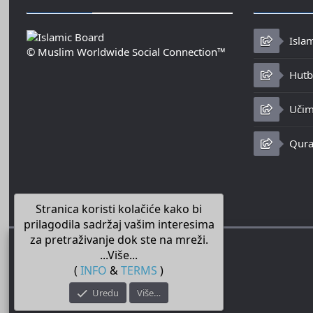
Isla
© Muslim Worldwide Social Connection™
Hutbe
Učim
Qura
Stranica koristi kolačiće kako bi
prilagodila sadržaj vašim interesima
za pretraživanje dok ste na mreži.
...Više...
(
INFO
&
TERMS
)
Uredu
Više…