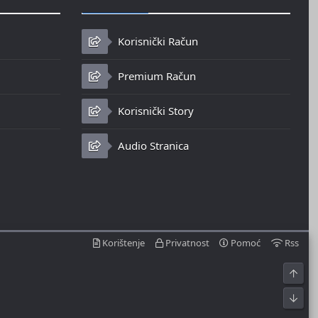
Korisnički Račun
Premium Račun
Korisnički Story
Audio Stranica
Korištenje
Privatnost
Pomoć
Rss
Top
Bot