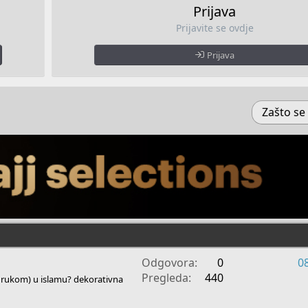
Prijava
Prijavite se ovdje
Prijava
Zašto se 
Odgovora
0
0
Pregleda
440
e rukom) u islamu? dekorativna