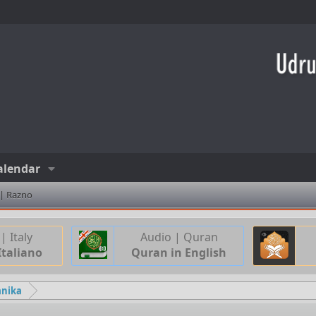
alendar
 | Razno
| Italy
Audio | Quran
Italiano
Quran in English
anika