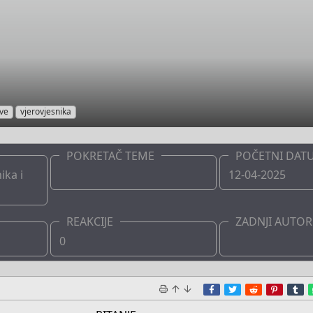
ve
vjerovjesnika
POKRETAČ TEME
POČETNI DAT
ika i
Boots
12-04-2025
REAKCIJE
ZADNJI AUTOR
0
Boots
Facebook
Twitter
Reddit
Pinter
T