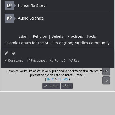
Korisnički Story
Audio Stranica
Islam | Religion | Beliefs | Practices | Facts
Islamic Forum for the Muslim or (non) Muslim Community
Korištenje
Privatnost
Pomoć
Rss
Stranica koristi kolačiće kako bi prilagodila sadržaj vašim interesima za
Top
© 2023 - 07-08-2026
pretraživanje dok ste na mreži. ...Više...
© Islamic Community Platform ®
(
INFO
&
TERMS
)
Bot
Uredu
Više…