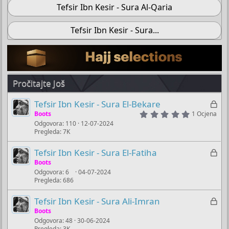
Tefsir Ibn Kesir - Sura Al-Qaria
Tefsir Ibn Kesir - Sura...
Pročitajte Još
Z
Tefsir Ibn Kesir - Sura El-Bekare
5
a
Boots
1 Ocjena
.
Odgovora
110
12-07-2024
k
0
Pregleda
7K
0
l
s
j
t
Z
Tefsir Ibn Kesir - Sura El-Fatiha
a
u
a
Boots
r
č
(
Odgovora
6
04-07-2024
k
s
Pregleda
686
a
l
)
n
j
Z
Tefsir Ibn Kesir - Sura Ali-Imran
o
u
a
Boots
č
Odgovora
48
30-06-2024
k
Pregleda
3K