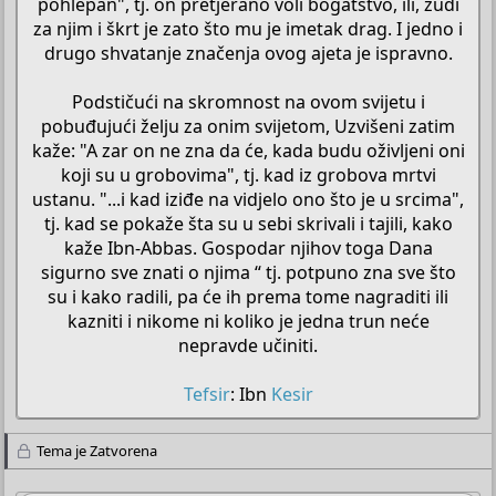
pohlepan", tj. on pretjerano voli bogatstvo, ili, žudi
za njim i škrt je zato što mu je imetak drag. I jedno i
drugo shvatanje značenja ovog ajeta je ispravno.
Podstičući na skromnost na ovom svijetu i
pobuđujući želju za onim svijetom, Uzvišeni zatim
kaže: "A zar on ne zna da će, kada budu oživljeni oni
koji su u grobovima", tj. kad iz grobova mrtvi
ustanu. "...i kad iziđe na vidjelo ono što je u srcima",
tj. kad se pokaže šta su u sebi skrivali i tajili, kako
kaže Ibn-Abbas. Gospodar njihov toga Dana
sigurno sve znati o njima “ tj. potpuno zna sve što
su i kako radili, pa će ih prema tome nagraditi ili
kazniti i nikome ni koliko je jedna trun neće
nepravde učiniti.
Tefsir
: Ibn
Kesir
Tema je Zatvorena