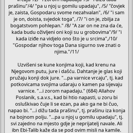
prašinu"/4/ "pa u njoj u gomilu upadaju", /5/ "čovjek
je, zaista, Gospodaru svome nezahvalan", /6/ "i sam
je on, doista, svjedok toga", /7/ "i on je, zbilja za
bogatstvom pohlepan." /8/ "A zar on ne zna da će,
kada budu oživljeni oni koji su u grobovima"/9/ "i
kada iziđe na vidjelo ono što je u srcima",/10/
"Gospodar njihov toga Dana sigurno sve znati o
njima."/11/
Uzvišeni se kune konjima koji, kad krenu na
Njegovom putu, jure i dašću. Dahtanje je glas koji
pružaju konji dok jure. "...pa varnice vrcaju", tj. kad
potkovicama svojima udaraju o kamen pa sijevaju
varnice. "...i zorom napadaju." (684) Allahov
Poslanik, s.a.v.s., kad bi htio napasti, u zoru bi
osluškivao čuje li se ezan, pa ako ga ne bi čuo,
napao bi. "...i dižu tada prašinu", tj. prašinu iza konja
na bojnom polju. "...pa u njoj u gomilu upadaju", tj.
svi zajedno na mjesto gdje je neprijatelj navale. Ali
ibn Ebi-Talib kaže da se pod ovim misli na kamile.