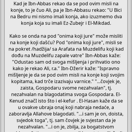
Kad je Ibn-Abbas rekao da se pod ovim misli na
konje, to je čuo Ali, pa je Ibn-Abbasu rekao: "U Bici
na Bedru mi nismo imali konja, ako izuzmemo dva
konja koja su imali Ez-Zubejr i El-Mikdad.
Kako se onda na pod "onima koji jure" može misliti
na konje koji dašću? Pod "onima koji jure", misli se
na pokret /hadžija/ sa Arafata na Muzdelifu koji kad
dođu na Muzdelifu zapale vatre" Ibn-Abbas kaže:
"Odustao sam od svoga mišljenja i prihvatio ono
kako je rekao Ali, r.a." Ibn-Džerir kaže: "Ispravno
mišljenje je da se pod ovim misli na konje koji svojim
kopitama, kad trče izazivaju varnice." "...čovjek je,
zaista, Gospodaru svome nezahvalan", tj.
nezahvalan na blagodatima svoga Gospodara. El-
Kenud značI isto što i el-kefur . El-Hasan kaže da se
u ovakve ubraja onaj koji nabraja nedaće, a
zaboravlja Allahove blagodati. "...i sam je on, doista,
svjedok toga", tj. sam čovjek je svjestan da je
nezahvalan. "...i on je, zbilja, za bogatstvom