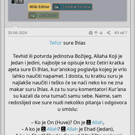
Wiki Editor
Urednik Foruma
Moderator
30-06-2024
#3
od
7
Tefsir
sure Ihlas
Tevhid ili potvrda jedinstva Božijeg, Allaha Koji je
Jedan i Jedini, najbolje se opisuje kroz četiri kratka
ajeta sure El-Ihlas, kur’anskog poglavlja kojeg je vrlo
lahko naučiti napamet. I doista, tu kratku suru je
najlakše naučiti i teško će se naći neko ko ne zna
makar suru Ihlas. A za tu suru komentatori Kur’ana
su kazali da ona tumači samu sebe. Naime, sam
redoslijed ove sure nudi nekoliko pitanja i odgovora
u smislu:
– Ko je On (Huve)? On je
Allah
,
– A ko je
Allah
?
Allah
je Ehad (Jedan),