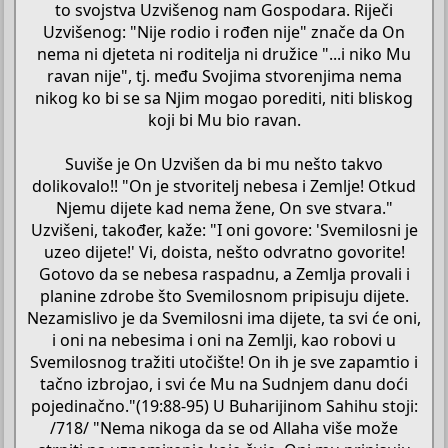
to svojstva Uzvišenog nam Gospodara. Riječi
Uzvišenog: "Nije rodio i rođen nije" znače da On
nema ni djeteta ni roditelja ni družice "...i niko Mu
ravan nije", tj. među Svojima stvorenjima nema
nikog ko bi se sa Njim mogao porediti, niti bliskog
koji bi Mu bio ravan.
Suviše je On Uzvišen da bi mu nešto takvo
dolikovalo!! "On je stvoritelj nebesa i Zemlje! Otkud
Njemu dijete kad nema žene, On sve stvara."
Uzvišeni, također, kaže: "I oni govore: 'Svemilosni je
uzeo dijete!' Vi, doista, nešto odvratno govorite!
Gotovo da se nebesa raspadnu, a Zemlja provali i
planine zdrobe što Svemilosnom pripisuju dijete.
Nezamislivo je da Svemilosni ima dijete, ta svi će oni,
i oni na nebesima i oni na Zemlji, kao robovi u
Svemilosnog tražiti utočište! On ih je sve zapamtio i
tačno izbrojao, i svi će Mu na Sudnjem danu doći
pojedinačno."(19:88-95) U Buharijinom Sahihu stoji:
/718/ "Nema nikoga da se od Allaha više može