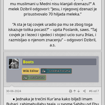
mu muslimani u Medni nisu klanjali dzenazu?” A
melek Dzibril odgovori: “Jesu, i njegovoj dzenazi je
prisustvovalo 70 hiljada meleka.”
“A sta je taj covjek uradio pa mu se zbog toga
iskazuje tolika pocast?” – upita Poslanik, saws. “Taj
covjek je i lezeci i sjedeci i stojeci ucio suru Ihlas, i
razmisljao o njenom znacenju” – odgovori Dzibril,
a.s.​
Boots
Wiki Editor
Urednik Foruma
Moderator
30-06-2024
#6
od
7
● Jednaka je trećini Kur’ana kako bilježi imam
Buhari, rahimehullahu teala, u svome Sahihu od Ebu