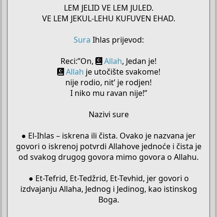
LEM JELID VE LEM JULED.
VE LEM JEKUL-LEHU KUFUVEN EHAD.
Sura
Ihlas prijevod:
Reci:”On,
Allah
, Jedan je!
Allah
je utočište svakome!
nije rodio, nit’ je rodjen!
I niko mu ravan nije!”
Nazivi sure
● El-Ihlas – iskrena ili čista. Ovako je nazvana jer
govori o iskrenoj potvrdi Allahove jednoće i čista je
od svakog drugog govora mimo govora o Allahu.
● Et-Tefrid, Et-Tedžrid, Et-Tevhid, jer govori o
izdvajanju Allaha, Jednog i Jedinog, kao istinskog
Boga.