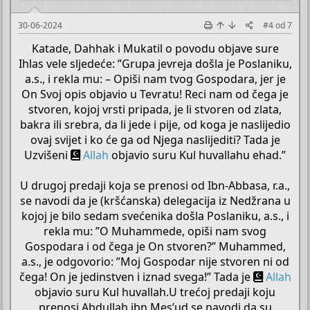
30-06-2024
#4
od
7
Katade, Dahhak i Mukatil o povodu objave sure
Ihlas vele sljedeće: ”Grupa jevreja došla je Poslaniku,
a.s., i rekla mu: – Opiši nam tvog Gospodara, jer je
On Svoj opis objavio u Tevratu! Reci nam od čega je
stvoren, kojoj vrsti pripada, je li stvoren od zlata,
bakra ili srebra, da li jede i pije, od koga je naslijedio
ovaj svijet i ko će ga od Njega naslijediti? Tada je
Uzvišeni
Allah
objavio suru Kul huvallahu ehad.”
U drugoj predaji koja se prenosi od Ibn-Abbasa, r.a.,
se navodi da je (kršćanska) delegacija iz Nedžrana u
kojoj je bilo sedam svećenika došla Poslaniku, a.s., i
rekla mu: ”O Muhammede, opiši nam svog
Gospodara i od čega je On stvoren?” Muhammed,
a.s., je odgovorio: ”Moj Gospodar nije stvoren ni od
čega! On je jedinstven i iznad svega!” Tada je
Allah
objavio suru Kul huvallah.U trećoj predaji koju
prenosi Abdullah ibn Mes’ud se navodi da su