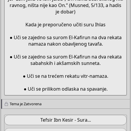
ravnog, ništa nije kao On.” (Musned, 5/133, a hadis
je dobar)
Kada je preporučeno učiti suru Ihlas
● Uči se zajedno sa surom El-Kafirun na dva rekata
namaza nakon obavljenog tavafa.
● Uči se zajedno sa surom El-Kafirun na dva rekata
sabahskih i akšamskih sunneta.
● Uči se na trećem rekatu vitr-namaza.
● Uči se prilikom odlaska na spavanje.​
Tema je Zatvorena
Tefsir Ibn Kesir - Sura...