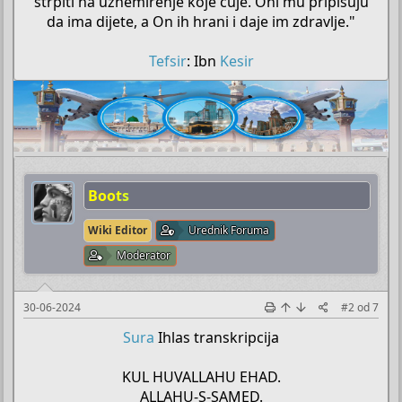
strpiti na uznemirenje koje čuje. Oni mu pripisuju
da ima dijete, a On ih hrani i daje im zdravlje."
Tefsir
: Ibn
Kesir
Boots
Wiki Editor
Urednik Foruma
Moderator
30-06-2024
#2
od
7
Sura
Ihlas transkripcija
KUL HUVALLAHU EHAD.
ALLAHU-S-SAMED.