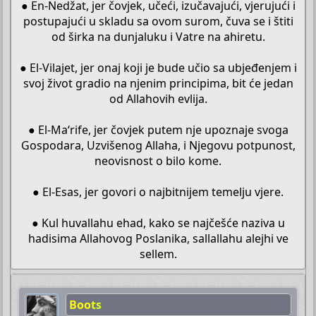
● En-Nedžat, jer čovjek, učeći, izučavajući, vjerujući i
postupajući u skladu sa ovom surom, čuva se i štiti
od širka na dunjaluku i Vatre na ahiretu.
● El-Vilajet, jer onaj koji je bude učio sa ubjeđenjem i
svoj život gradio na njenim principima, bit će jedan
od Allahovih evlija.
● El-Ma‘rife, jer čovjek putem nje upoznaje svoga
Gospodara, Uzvišenog Allaha, i Njegovu potpunost,
neovisnost o bilo kome.
● El-Esas, jer govori o najbitnijem temelju vjere.
● Kul huvallahu ehad, kako se najčešće naziva u
hadisima Allahovog Poslanika, sallallahu alejhi ve
sellem.​
Boots