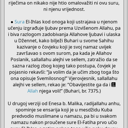
riječima on nikako nije htio omalovažiti ni ovu suru,
ni njenu vrijednost.
●
Sura
El-Ihlas kod onoga koji ustrajava u njenom
učenju izgrađuje ljubav prema Uzvišenom Allahu, pa
i biva razlogom zadobivanja Allahove ljubavi i ulaska
u Džennet, kako bilježi Buhari u svome Sahihu
kazivanje o čovjeku koji je svoj namaz uvijek
završavao s ovom surom, pa kada je Allahov
Poslanik, sallallahu alejhi ve sellem, zatražio da se
sazna razlog zbog kojeg tako postupa, čovjek je
pojasnio rekavši: “Ja volim da je učim zbog toga što
ona opisuje Svemilosnog!” Vjerovjesnik, sallallahu
alejhi ve sellem, rekao je: “Obavijestite ga da i
Allah
njega voli!” (Buhari, br. 7375.)
U drugoj verziji od Enesa b. Malika, radijallahu anhu,
spominje se ensarija koji je u mesdžidu Kuba
predvodio muslimane u namazu, pa bi u svakom
namazu nakon proučene sure El-Fatiha prvo učio