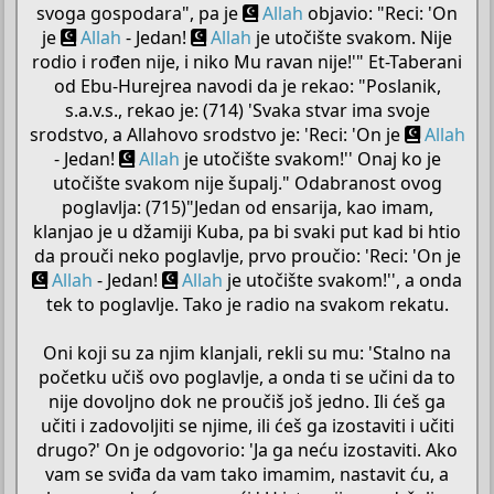
svoga gospodara", pa je
Allah
objavio: "Reci: 'On
je
Allah
- Jedan!
Allah
je utočište svakom. Nije
rodio i rođen nije, i niko Mu ravan nije!'" Et-Taberani
od Ebu-Hurejrea navodi da je rekao: "Poslanik,
s.a.v.s., rekao je: (714) 'Svaka stvar ima svoje
srodstvo, a Allahovo srodstvo je: 'Reci: 'On je
Allah
- Jedan!
Allah
je utočište svakom!'' Onaj ko je
utočište svakom nije šupalj." Odabranost ovog
poglavlja: (715)"Jedan od ensarija, kao imam,
klanjao je u džamiji Kuba, pa bi svaki put kad bi htio
da prouči neko poglavlje, prvo proučio: 'Reci: 'On je
Allah
- Jedan!
Allah
je utočište svakom!'', a onda
tek to poglavlje. Tako je radio na svakom rekatu.
Oni koji su za njim klanjali, rekli su mu: 'Stalno na
početku učiš ovo poglavlje, a onda ti se učini da to
nije dovoljno dok ne proučiš još jedno. Ili ćeš ga
učiti i zadovoljiti se njime, ili ćeš ga izostaviti i učiti
drugo?' On je odgovorio: 'Ja ga neću izostaviti. Ako
vam se sviđa da vam tako imamim, nastavit ću, a