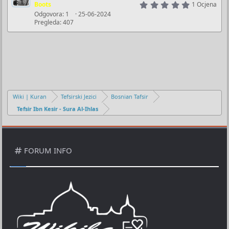
u
5
a
Boots
1 Ocjena
.
č
Odgovora
1
25-06-2024
k
0
Pregleda
407
a
0
l
s
n
j
t
o
a
u
r
č
(
s
a
)
n
o
Wiki | Kuran
Tefsirski Jezici
Bosnian Tafsir
Tefsir Ibn Kesir - Sura Al-Ihlas
FORUM INFO