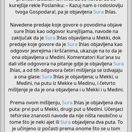
kurejšije rekle Poslaniku: – Kazuj nam o rodoslovlju
tvoga Gospodara!, pa je objavljena
Sura
Ihlas.
Navedene predaje koje govore o povodima objave
sure Ihlas kao odgovor kurejšijama, navode na
zaključak da je
Sura
Ihlas objavljena u Mekki, dok
predaje koje govore da je
Sura
Ihlas objavljena kao
odgovor jevrejima i kršćanima, ukazuje na to da je
ona objavljena u Medini. Komentatori Kur’ana su
dali više odgovora na pitanje gdje je objavljena
Sura
Ihlas, a od tih odgovora četiri mišljenja se izdvajaju
a ona glase:
Sura
Ihlas je objavljena; u Mekki, u
Medini, na putu iz Mekke u Medinu, i četvrto
mišljenje je da je ona objavljena i u Mekki i u Medini.
Prema ovom mišljenju,
Sura
Ihlas je objavljena dva
puta: prvi put u Mekki, drugi put u Medini. Učenjaci
tefsirske znanosti navode da nije ništa neobično u
tome što je neki ajet ili
Sura
objavljena dva puta. To
je učinjeno iz počasti prema onome što se u tom