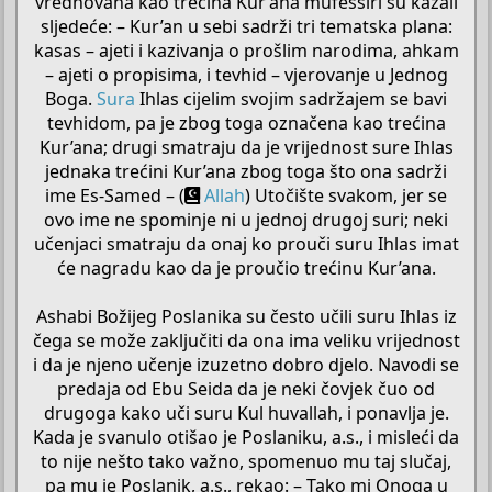
vrednovana kao trećina Kur’ana mufessiri su kazali
sljedeće: – Kur’an u sebi sadrži tri tematska plana:
kasas – ajeti i kazivanja o prošlim narodima, ahkam
– ajeti o propisima, i tevhid – vjerovanje u Jednog
Boga.
Sura
Ihlas cijelim svojim sadržajem se bavi
tevhidom, pa je zbog toga označena kao trećina
Kur’ana; drugi smatraju da je vrijednost sure Ihlas
jednaka trećini Kur’ana zbog toga što ona sadrži
ime Es-Samed – (
Allah
) Utočište svakom, jer se
ovo ime ne spominje ni u jednoj drugoj suri; neki
učenjaci smatraju da onaj ko prouči suru Ihlas imat
će nagradu kao da je proučio trećinu Kur’ana.
Ashabi Božijeg Poslanika su često učili suru Ihlas iz
čega se može zaključiti da ona ima veliku vrijednost
i da je njeno učenje izuzetno dobro djelo. Navodi se
predaja od Ebu Seida da je neki čovjek čuo od
drugoga kako uči suru Kul huvallah, i ponavlja je.
Kada je svanulo otišao je Poslaniku, a.s., i misleći da
to nije nešto tako važno, spomenuo mu taj slučaj,
pa mu je Poslanik, a.s., rekao: – Tako mi Onoga u