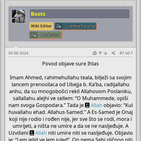
Boots
Wiki Editor
Urednik Foruma
Moderator
30-06-2024
#7
od
7
Povod objave sure Ihlas
Imam Ahmed, rahimehullahu teala, bilježi sa svojim
lancem prenosilaca od Ubejja b. Ka‘ba, radijallahu
anhu, da su mnogobošci rekli Allahovom Poslaniku,
sallallahu alejhi ve sellem: “O Muhammede, opiši
nam svoga Gospodara.” Tada je
Allah
objavio: “Kul
huvallahu ehad. Allahus-Samed.” A Es-Samed je Onaj
koji nije rodio i rođen nije, jer sve što se rodi, mora i
umrijeti, a ništa ne umire a da se ne nasljeđuje. A
Uzvišeni
Allah
niti umire niti se nasljeđuje. Objavio
je: “Lem jelid ve lem juled”, On nema Sebi sličnog niti