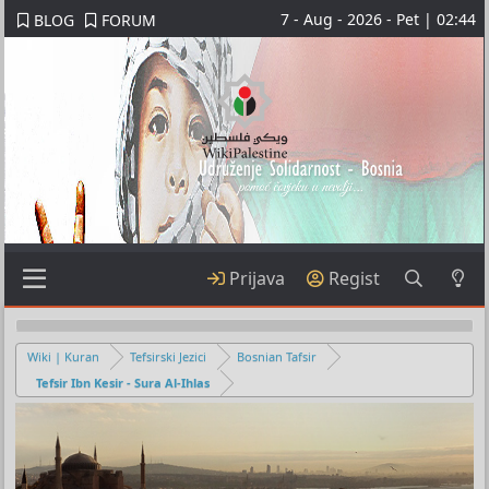
7 - Aug - 2026 - Pet | 02:44
BLOG
FORUM
Prijava
Regist
Wiki | Kuran
Tefsirski Jezici
Bosnian Tafsir
Tefsir Ibn Kesir - Sura Al-Ihlas