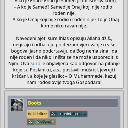
– A ko je Ehad? Ehad je Samed (Utočište svakom),
– A ko je Samed? Samed je Onaj koji nije rodio i
rođen nije,
– A ko je Onaj koji nije rodio i rođen nije? To je Onaj
kome niko ravan nije.
Navedeni ajeti sure Ihlas opisuju Allaha dž.š.,
negiraju i odbacuju politeizam-vjerovanje u više
bogova, jasno podcrtavaju da Bog nema sina i da
nije rođen i da niko i ništa se ne može usporediti s
Njim. Ova
Sura
je objavljena kao odgovor na pitanje
koje su Poslaniku, a.s., postavili mušrici, jevreji i
kršćani, a koje je glasilo: – O Muhammede, kazuj
nam rodoslovlje tvoga Gospodara!​
Boots
Wiki Editor
Urednik Foruma
Moderator