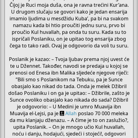
Čijoj je Ruci moja duša, ona je ravna trećini Kur’ana.
U drugom slučaju se govori kako je jedan ensarija
imamio ljudima u mesdžidu Kuba’, pa bi na svakom
namazu kada bi htio proučiti jednu suru, prvo bi
proučio Kul huvallah, pa onda tu suru. Kada su to
ispričali Poslaniku, on je upitao tog ensarija zbog
čega to tako radi. Ovaj je odgovorio da voli tu suru.
Poslanik je kazao: – Tvoja ljubav prema njoj uvest će
te u Džennet. Također, navodi se predaja u kojoj se
prenosi od Enesa ibn Malika sljedeće njegove riječi:
”Bili smo s Poslanikom na Tebuku, pa je Sunce
obasjalo kao nikad do tada. Onda je melek Džibril
došao Poslaniku i on ga je upitao: – Džibrile, zašto je
Sunce ovoliko obasjalo kao nikada do sada? Džibril
je odgovorio: – U Medini je umro Muavija ibn
Muavija el-Lejsi, pa je
Allah
poslao 70 000 meleka
da mu klanjaju dženazu. – A čime je to on zaslužio?,
upita Poslanik. – On je mnogo učio Kul huvallah,
noću i danju, hodajući, sjedeći i stojeći!, odgovori