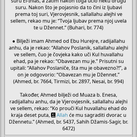
suru El-Ihlas, a zatim nakon toga učio neku drugu
suru. Nakon što je pojasnio da to čini iz ljubavi
prema toj suri, Vjerovjesnik, sallallahu alejhi ve
sellem, rekao mu je: “Tvoja ljubav prema njoj uvela
te u Džennet.” (Buhari, br. 774)
● Bilježi imam Ahmed od Ebu Hurejre, radijallahu
anhu, da je rekao: “Allahov Poslanik, sallallahu alejhi
ve sellem, čuo je čovjeka kako uči Kul huvallahu
ehad, pa je rekao: “Obavezan mu je.” Prisutni su
upitali: “Allahov Poslaniče, šta mu je obavezno?!”, a
on je odgovorio: “Obavezan mu je Džennet.”
(Ahmed, br. 7664, Tirmizi, br. 2897, Nesai, br. 994)
Također, Ahmed bilježi od Muaza b. Enesa,
radijallahu anhu, da je Vjerovjesnik, sallallahu alejhi
ve sellem, rekao: “Ko prouči Kul huvallahu ehad do
kraja deset puta,
Allah
će mu sagraditi dvorac u
Džennetu.” (Ahmed, br. 5437, Sahih Džamis-Sagir, br.
6472)​