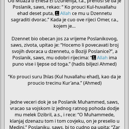
Od Muaza b Enesa El Dzuhenija, r.a., prenosi se da je
Poslanik, saws, rekao: “ Ko prouci Kul-huvallahu
ehad deset puta,
Allah
ce mu u Dzennetu
sagraditi dvorac.” Kada je cuo ove rijeci Omer, r.a.,
kojem je…
Dzennet bio obecan jos za vrijeme Poslanikovog,
saws, zivota, upitao je: “Hocemo li povecavati broj
svojih dvoraca u dzennetu, o Boziji Poslanice?”, a
Poslanik, saws, mu odobri rijecima: “
Allah
ima
puno vise i ljepse od toga.” (hadis biljezi Ahmed)
“Ko prouci suru Ihlas (Kul huvallahu ehad), kao da je
proucio trecinu Kur’ana.” (Ahmed)
Jedne veceri dok je se Poslanik Muhammed, saws,
vracao sa vojskom iz jednog ratnog pohoda dodje
mu melek Dzibril, a.s., i rece: “O Muhammede,
klanjaj dzenazu tom i tom covjeku, on je preselio u
Medini.” Poslaniku, saws, bi to cudno pa upita: “Zar