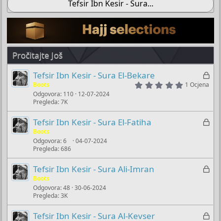
Tefsir Ibn Kesir - Sura...
Pročitajte Još
Z
Tefsir Ibn Kesir - Sura El-Bekare
5
a
Boots
1 Ocjena
.
Odgovora
110
12-07-2024
k
0
Pregleda
7K
0
l
s
j
t
Z
Tefsir Ibn Kesir - Sura El-Fatiha
a
u
a
Boots
r
č
(
Odgovora
6
04-07-2024
k
s
Pregleda
686
a
l
)
n
j
Z
Tefsir Ibn Kesir - Sura Ali-Imran
o
u
a
Boots
č
Odgovora
48
30-06-2024
k
Pregleda
3K
a
l
n
j
Z
Tefsir Ibn Kesir - Sura Al-Kevser
o