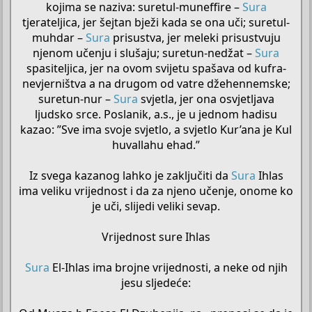
kojima se naziva: suretul-muneffire –
Sura
tjerateljica, jer šejtan bježi kada se ona uči; suretul-
muhdar –
Sura
prisustva, jer meleki prisustvuju
njenom učenju i slušaju; suretun-nedžat –
Sura
spasiteljica, jer na ovom svijetu spašava od kufra-
nevjerništva a na drugom od vatre džehennemske;
suretun-nur –
Sura
svjetla, jer ona osvjetljava
ljudsko srce. Poslanik, a.s., je u jednom hadisu
kazao: ”Sve ima svoje svjetlo, a svjetlo Kur’ana je Kul
huvallahu ehad.”
Iz svega kazanog lahko je zaključiti da
Sura
Ihlas
ima veliku vrijednost i da za njeno učenje, onome ko
je uči, slijedi veliki sevap.
Vrijednost sure Ihlas
Sura
El-Ihlas ima brojne vrijednosti, a neke od njih
jesu sljedeće: