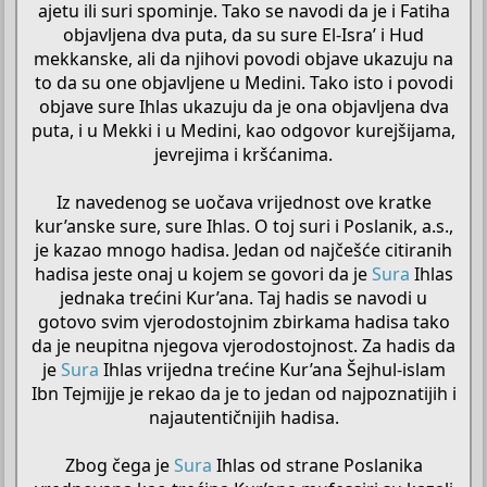
ajetu ili suri spominje. Tako se navodi da je i Fatiha
objavljena dva puta, da su sure El-Isra’ i Hud
mekkanske, ali da njihovi povodi objave ukazuju na
to da su one objavljene u Medini. Tako isto i povodi
objave sure Ihlas ukazuju da je ona objavljena dva
puta, i u Mekki i u Medini, kao odgovor kurejšijama,
jevrejima i kršćanima.
Iz navedenog se uočava vrijednost ove kratke
kur’anske sure, sure Ihlas. O toj suri i Poslanik, a.s.,
je kazao mnogo hadisa. Jedan od najčešće citiranih
hadisa jeste onaj u kojem se govori da je
Sura
Ihlas
jednaka trećini Kur’ana. Taj hadis se navodi u
gotovo svim vjerodostojnim zbirkama hadisa tako
da je neupitna njegova vjerodostojnost. Za hadis da
je
Sura
Ihlas vrijedna trećine Kur’ana Šejhul-islam
Ibn Tejmijje je rekao da je to jedan od najpoznatijih i
najautentičnijih hadisa.
Zbog čega je
Sura
Ihlas od strane Poslanika