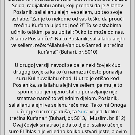
Seida, radijallahu anhu, koji prenosi da je Allahov
Poslanik, sallallahu alejhi ve sellem, upitao svoje
ashabe: “Zar je to nekome od vas teško da prouči
trećinu Kur’ana u jednoj noći?!” To se ashabima
učinilo teškim, pa su upitali: “A ko to može od nas,
Allahov Poslaniče?” Na to Poslanik, sallallahu alejhi
ve sellem, reče: “Allahul-Vahidus-Samed je trećina
Kur’ana!” (Buhari, br. 5010)
U drugoj verziji navodi se da je neki čovjek čuo
drugog čovjeka kako (u namazu) često ponavlja
suru Kul huvallahu ehad. Ujutro je otišao kod
Poslanika, sallallahu alejhi ve sellem, pa mu je to
spomenuo, jer njeno stalno ponavljanje nije
smatrao naročito vrijednim djelom. Poslanik,
sallallahu alejhi ve sellem, reče mu: “Tako mi Onoga
u čijoj je ruci moja duša, ta
Sura
vrijedi koliko
trećina Kur’ana.” (Buhari, br. 5013, i Muslim, br. 812)
Ovaj čovjek smatrao je da to djelo, stalno učenje
sure El-Ihlas nije vrijedno koliko ustvari jeste, a ovim