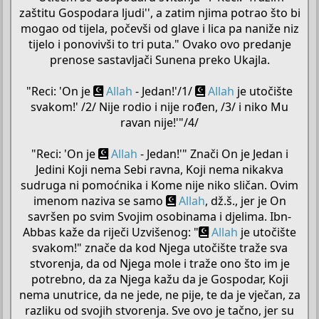
zaštitu Gospodara ljudi'', a zatim njima potrao što bi
mogao od tijela, počevši od glave i lica pa naniže niz
tijelo i ponovivši to tri puta." Ovako ovo predanje
prenose sastavljači Sunena preko Ukajla.
"Reci: 'On je
Allah
- Jedan!'/1/
Allah
je utočište
svakom!' /2/ Nije rodio i nije rođen, /3/ i niko Mu
ravan nije!'"/4/
"Reci: 'On je
Allah
- Jedan!'" Znači On je Jedan i
Jedini Koji nema Sebi ravna, Koji nema nikakva
sudruga ni pomoćnika i Kome nije niko sličan. Ovim
imenom naziva se samo
Allah
, dž.š., jer je On
savršen po svim Svojim osobinama i djelima. Ibn-
Abbas kaže da riječi Uzvišenog: "
Allah
je utočište
svakom!" znače da kod Njega utočište traže sva
stvorenja, da od Njega mole i traže ono što im je
potrebno, da za Njega kažu da je Gospodar, Koji
nema unutrice, da ne jede, ne pije, te da je vječan, za
razliku od svojih stvorenja. Sve ovo je tačno, jer su