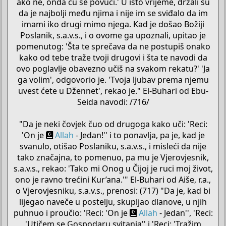
ako ne, onda ću se povući.' U isto vrijeme, držali su
da je najbolji među njima i nije im se sviđalo da im
imami iko drugi mimo njega. Kad je došao Božiji
Poslanik, s.a.v.s., i o ovome ga upoznali, upitao je
pomenutog: 'Šta te sprečava da ne postupiš onako
kako od tebe traže tvoji drugovi i šta te navodi da
ovo poglavlje obavezno učiš na svakom rekatu?' 'Ja
ga volim', odgovorio je. 'Tvoja ljubav prema njemu
uvest ćete u Džennet', rekao je." El-Buhari od Ebu-
Seida navodi: /716/
"Da je neki čovjek čuo od drugoga kako uči: 'Reci:
'On je
Allah
- Jedan!'' i to ponavlja, pa je, kad je
svanulo, otišao Poslaniku, s.a.v.s., i misleći da nije
tako značajna, to pomenuo, pa mu je Vjerovjesnik,
s.a.v.s., rekao: 'Tako mi Onog u Čijoj je ruci moj život,
ono je ravno trećini Kur’ana.'" El-Buhari od Aiše, r.a.,
o Vjerovjesniku, s.a.v.s., prenosi: (717) "Da je, kad bi
lijegao naveče u postelju, skupljao dlanove, u njih
puhnuo i proučio: 'Reci: 'On je
Allah
- Jedan'', 'Reci:
'Utičem se Gospodaru svitanja'' i 'Reci: 'Tražim