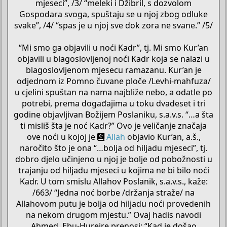
mjeseci”, /3/ “meleki i Džibril, s dozvolom
a
r
Gospodara svoga, spuštaju se u njoj zbog odluke
(
svake”, /4/ “spas je u njoj sve dok zora ne svane.” /5/
s
)
“Mi smo ga objavili u noći Kadr”, tj. Mi smo Kur’an
objavili u blagoslovljenoj noći Kadr koja se nalazi u
blagoslovljenom mjesecu ramazanu. Kur’an je
odjednom iz Pomno čuvane ploče /Levhi-mahfuza/
u cjelini spuštan na nama najbliže nebo, a odatle po
potrebi, prema događajima u toku dvadeset i tri
godine objavljivan Božijem Poslaniku, s.a.v.s. “…a šta
ti misliš šta je noć Kadr?” Ovo je veličanje značaja
ove noći u kojoj je
Allah
objavio Kur’an, a.š.,
naročito što je ona “…bolja od hiljadu mjeseci”, tj.
dobro djelo učinjeno u njoj je bolje od pobožnosti u
trajanju od hiljadu mjeseci u kojima ne bi bilo noći
Kadr. U tom smislu Allahov Poslanik, s.a.v.s., kaže:
/663/ “Jedna noć borbe /držanja straže/ na
Allahovom putu je bolja od hiljadu noći provedenih
na nekom drugom mjestu.” Ovaj hadis navodi
Ahmed. Ebu-Hurejre prenosi: “Kad je došao