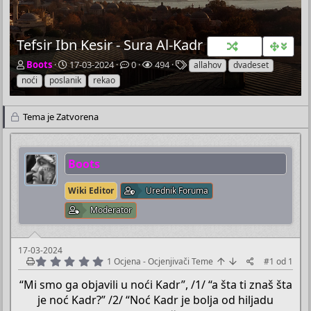
Tefsir Ibn Kesir - Sura Al-Kadr
P
P
O
P
O
Boots
17-03-2024
0
494
allahov
dvadeset
o
o
d
r
z
noći
poslanik
rekao
k
č
g
e
n
r
e
o
g
a
e
t
v
l
k
Tema je Zatvorena
t
n
o
e
e
a
i
r
d
č
d
a
a
Boots
T
a
e
t
m
u
Wiki Editor
Urednik Foruma
e
m
Moderator
17-03-2024
5
1 Ocjena
- Ocjenjivači Teme
#1
od
1
.
0
“Mi smo ga objavili u noći Kadr”, /1/ “a šta ti znaš šta
0
je noć Kadr?” /2/ “Noć Kadr je bolja od hiljadu
s
t