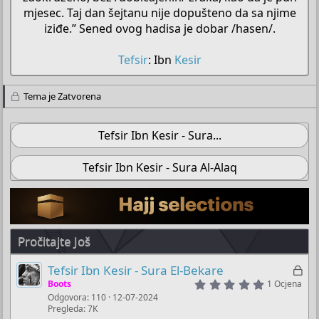
mjesec. Taj dan šejtanu nije dopušteno da sa njime
iziđe.” Sened ovog hadisa je dobar /hasen/.
Tefsir
: Ibn
Kesir
Tema je Zatvorena
Tefsir Ibn Kesir - Sura...
Tefsir Ibn Kesir - Sura Al-Alaq
Pročitajte Još
Z
Tefsir Ibn Kesir - Sura El-Bekare
5
a
Boots
1 Ocjena
.
Odgovora
110
12-07-2024
k
0
Pregleda
7K
0
l