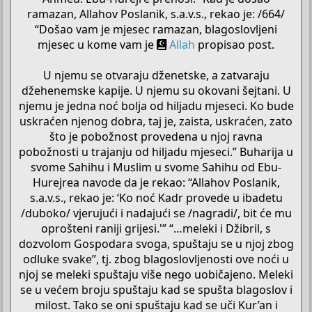
ramazan, Allahov Poslanik, s.a.v.s., rekao je: /664/
“Došao vam je mjesec ramazan, blagoslovljeni
mjesec u kome vam je
Allah
propisao post.
U njemu se otvaraju dženetske, a zatvaraju
džehenemske kapije. U njemu su okovani šejtani. U
njemu je jedna noć bolja od hiljadu mjeseci. Ko bude
uskraćen njenog dobra, taj je, zaista, uskraćen, zato
što je pobožnost provedena u njoj ravna
pobožnosti u trajanju od hiljadu mjeseci.” Buharija u
svome Sahihu i Muslim u svome Sahihu od Ebu-
Hurejrea navode da je rekao: “Allahov Poslanik,
s.a.v.s., rekao je: ‘Ko noć Kadr provede u ibadetu
/duboko/ vjerujući i nadajući se /nagradi/, bit će mu
oprošteni raniji grijesi.'” “…meleki i Džibril, s
dozvolom Gospodara svoga, spuštaju se u njoj zbog
odluke svake”, tj. zbog blagoslovljenosti ove noći u
njoj se meleki spuštaju više nego uobičajeno. Meleki
se u većem broju spuštaju kad se spušta blagoslov i
milost. Tako se oni spuštaju kad se uči Kur’an i