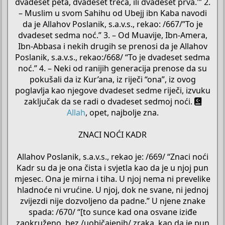
dvadeset peta, dvadeset treća, ili dvadeset prva.'” 2.
– Muslim u svom Sahihu od Ubejj ibn Kaba navodi
da je Allahov Poslanik, s.a.v.s., rekao: /667/”To je
dvadeset sedma noć.” 3. – Od Muavije, Ibn-Amera,
Ibn-Abbasa i nekih drugih se prenosi da je Allahov
Poslanik, s.a.v.s., rekao:/668/ “To je dvadeset sedma
noć.” 4. – Neki od ranijih generacija prenose da su
pokušali da iz Kur’ana, iz riječi “ona”, iz ovog
poglavlja kao njegove dvadeset sedme riječi, izvuku
zaključak da se radi o dvadeset sedmoj noći.
Allah
, opet, najbolje zna.
ZNACI NOĆI KADR
Allahov Poslanik, s.a.v.s., rekao je: /669/ “Znaci noći
Kadr su da je ona čista i svjetla kao da je u njoj pun
mjesec. Ona je mirna i tiha. U njoj nema ni prevelike
hladnoće ni vrućine. U njoj, dok ne svane, ni jednoj
zvijezdi nije dozvoljeno da padne.” U njene znake
spada: /670/ “[to sunce kad ona osvane iziđe
zaokruženo, bez /uobičajenih/ zraka, kao da je pun