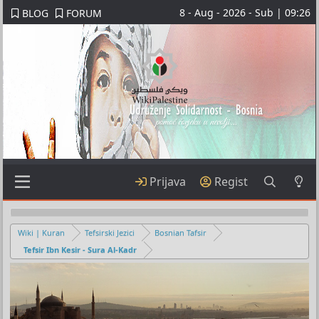
8 - Aug - 2026 - Sub | 09:26
BLOG
FORUM
Prijava
Regist
Wiki | Kuran
Tefsirski Jezici
Bosnian Tafsir
Tefsir Ibn Kesir - Sura Al-Kadr