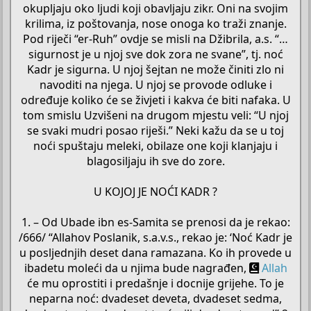
okupljaju oko ljudi koji obavljaju zikr. Oni na svojim
krilima, iz poštovanja, nose onoga ko traži znanje.
Pod riječi “er-Ruh” ovdje se misli na Džibrila, a.s. “…
sigurnost je u njoj sve dok zora ne svane”, tj. noć
Kadr je sigurna. U njoj šejtan ne može činiti zlo ni
navoditi na njega. U njoj se provode odluke i
određuje koliko će se živjeti i kakva će biti nafaka. U
tom smislu Uzvišeni na drugom mjestu veli: “U njoj
se svaki mudri posao riješi.” Neki kažu da se u toj
noći spuštaju meleki, obilaze one koji klanjaju i
blagosiljaju ih sve do zore.
U KOJOJ JE NOĆI KADR ?
1. – Od Ubade ibn es-Samita se prenosi da je rekao:
/666/ “Allahov Poslanik, s.a.v.s., rekao je: ‘Noć Kadr je
u posljednjih deset dana ramazana. Ko ih provede u
ibadetu moleći da u njima bude nagrađen,
Allah
će mu oprostiti i predašnje i docnije grijehe. To je
neparna noć: dvadeset deveta, dvadeset sedma,