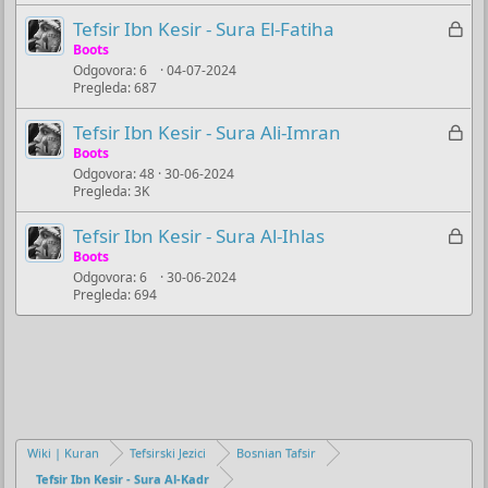
s
j
t
Z
Tefsir Ibn Kesir - Sura El-Fatiha
a
u
a
Boots
r
č
(
Odgovora
6
04-07-2024
k
s
Pregleda
687
a
l
)
n
j
Z
Tefsir Ibn Kesir - Sura Ali-Imran
o
u
a
Boots
č
Odgovora
48
30-06-2024
k
Pregleda
3K
a
l
n
j
Z
Tefsir Ibn Kesir - Sura Al-Ihlas
o
u
a
Boots
č
Odgovora
6
30-06-2024
k
Pregleda
694
a
l
n
j
o
u
č
a
n
o
Wiki | Kuran
Tefsirski Jezici
Bosnian Tafsir
Tefsir Ibn Kesir - Sura Al-Kadr