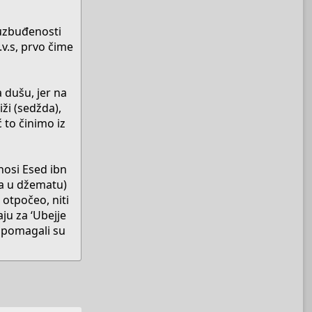
 uzbuđenosti
v.s, prvo čime
 dušu, jer na
ži (sedžda),
 to činimo iz
nosi Esed ibn
ja u džematu)
 otpočeo, niti
ju za ‘Ubejje
, pomagali su