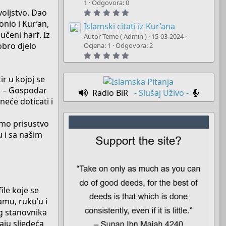
t
1
Odgovora: 0
a
voljstvo. Dao
5
r
.
(
nio i Kur’an,
0
Islamski citati iz Kur’ana
s
0
čeni harf. Iz
)
Autor Teme ( Admin )
15-03-2024
s
obro djelo
t
Ocjena: 1
Odgovora: 2
a
5
r
.
(
0
s
0
)
r u kojoj se
s
t
io – Gospodar
Radio BiR
- Slušaj Uživo -
a
neće doticati i
r
(
s
)
imo prisustvo
 i sa našim
ile koje se
amu, ruku’u i
og stanovnika
jaju sljedeća