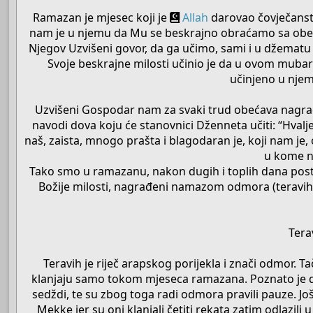
Ramazan je mjesec koji je
Allah
darovao čovječanstv
nam je u njemu da Mu se beskrajno obraćamo sa obeć
Njegov Uzvišeni govor, da ga učimo, sami i u džematu
Svoje beskrajne milosti učinio je da u ovom mubar
učinjeno u nje
Uzvišeni Gospodar nam za svaki trud obećava nagradu
navodi dova koju će stanovnici Dženneta učiti: “Hvalj
naš, zaista, mnogo prašta i blagodaran je, koji nam je,
u kome na
Tako smo u ramazanu, nakon dugih i toplih dana pos
Božije milosti, nagrađeni namazom odmora (teravih
Tera
Teravih je riječ arapskog porijekla i znači odmor. T
klanjaju samo tokom mjeseca ramazana. Poznato je da 
sedždi, te su zbog toga radi odmora pravili pauze. 
Mekke jer su oni klanjali četiti rekata zatim odlazili 