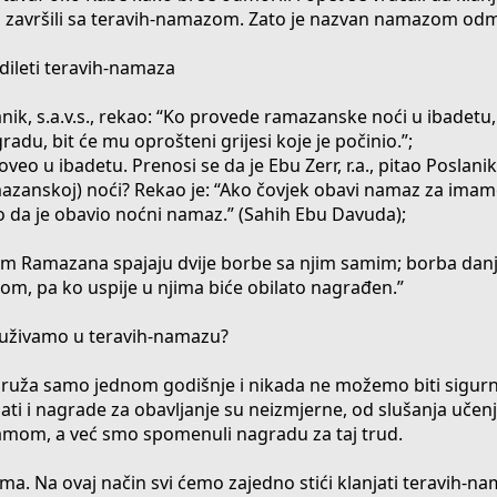
 bi završili sa teravih-namazom. Zato je nazvan namazom od
dileti teravih-namaza
lanik, s.a.v.s., rekao: “Ko provede ramazanske noći u ibadetu,
radu, bit će mu oprošteni grijesi koje je počinio.”;
o u ibadetu. Prenosi se da je Ebu Zerr, r.a., pitao Poslanika,
ramazanskoj) noći? Rekao je: “Ako čovjek obavi namaz za ima
 da je obavio noćni namaz.” (Sahih Ebu Davuda);
okom Ramazana spajaju dvije borbe sa njim samim; borba dan
, pa ko uspije u njima biće obilato nagrađen.”
uživamo u teravih-namazu?
e pruža samo jednom godišnje i nikada ne možemo biti sigur
ti i nagrade za obavljanje su neizmjerne, od slušanja učen
amom, a već smo spomenuli nagradu za taj trud.
a. Na ovaj način svi ćemo zajedno stići klanjati teravih-nam