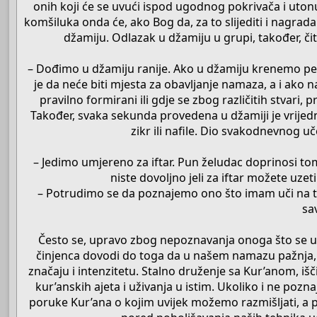
onih koji će se uvući ispod ugodnog pokrivača i utonu
komšiluka onda će, ako Bog da, za to slijediti i nagra
džamiju. Odlazak u džamiju u grupi, također, či
– Dođimo u džamiju ranije. Ako u džamiju krenemo pet
je da neće biti mjesta za obavljanje namaza, a i ako
pravilno formirani ili gdje se zbog različitih stvar
Također, svaka sekunda provedena u džamiji je vrijedn
zikr ili nafile. Dio svakodnevnog u
– Jedimo umjereno za iftar. Pun želudac doprinosi 
niste dovoljno jeli za iftar možete uze
– Potrudimo se da poznajemo ono što imam uči na t
sa
Često se, upravo zbog nepoznavanja onoga što se uč
činjenca dovodi do toga da u našem namazu pažnja, 
značaju i intenzitetu. Stalno druženje sa Kur’anom, i
kur’anskih ajeta i uživanja u istim. Ukoliko i ne pozn
poruke Kur’ana o kojim uvijek možemo razmišljati, a