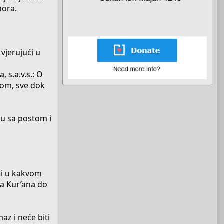
mora.
 vjerujući u
 s.a.v.s.: O
mom, sve dok
ju sa postom i
ni u kakvom
ja Kur’ana do
az i neće biti