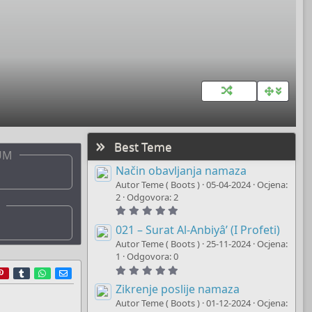
Best Teme
UM
Način obavljanja namaza
Autor Teme ( Boots )
05-04-2024
Ocjena:
2
Odgovora: 2
5
.
0
021 – Surat Al-Anbiyâ’ (I Profeti)
0
Autor Teme ( Boots )
25-11-2024
Ocjena:
s
t
1
Odgovora: 0
a
5
r
ddit
Pinterest
Tumblr
WhatsApp
E-mail
r
.
(
0
Zikrenje poslije namaza
s
0
)
Autor Teme ( Boots )
01-12-2024
Ocjena:
s