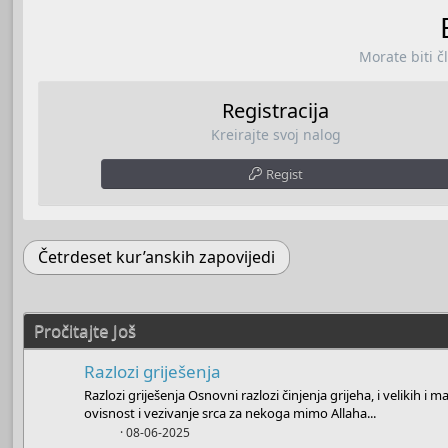
Morate biti č
Registracija
Kreirajte svoj nalog
Regist
Četrdeset kur’anskih zapovijedi
Pročitajte Još
Razlozi griješenja
Razlozi griješenja Osnovni razlozi činjenja grijeha, i velikih i mal
ovisnost i vezivanje srca za nekoga mimo Allaha...
Boots
08-06-2025