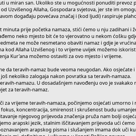
ti u miran san. Ukoliko ste u mogućnosti ponuditi prevoz pr
da od Uzvišenog Allaha, Gospodara svjetova, jer ste im omogu
tavom događaju povećava značaj i (kod ljudi) raspiruje plaho
 minuta prije početka namaza, stići ćemo u nju zadihani i 
 nađemo neko mjesto bit će to vjerovatno u nekom ćošku gdje
i, predmeta ne može nesmetano obaviti namaz i gdje je vrući
a kod Allaha Uzvišenog i to vrijeme uvijek možemo iskoristi
čenja Kur’ana možemo ostaviti za ovo mjesto i vrijeme.
tome da teravih-namaz bude veoma neugodan. Ako osjećate i
ti još nekoliko zalogaja nakon povratka sa teravih-namaza.
eravih-namazu. U dosadašnjem navođenju ovo je svakako na
vjet za teravih-namaz.
i za vrijeme teravih-namaza, počinjemo osjećati umorno i 
fokus, koncentracija, smirenost i skrušenost budu umanje
ščitavanje njegovog prijevoda značenja pruža nam bolji osje
ajemo arapski jezik, stalnim iščitavanjem prijevoda ući ćemo
 poznavanjem arapskog pisma i slušanjem imama dok uči kur