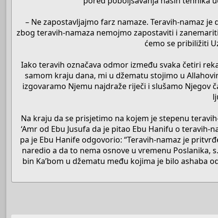
pored poboljšavanja naših tehnika uče
– Ne zapostavljajmo farz namaze. Teravih-namaz je 
zbog teravih-namaza nemojmo zapostaviti i zanemariti 
ćemo se pribiližiti
Iako teravih označava odmor između svaka četiri rek
samom kraju dana, mi u džematu stojimo u Allahovi
izgovaramo Njemu najdraže riječi i slušamo Njegov 
l
Na kraju da se prisjetimo na kojem je stepenu teravi
‘Amr od Ebu Jusufa da je pitao Ebu Hanifu o teravih-n
pa je Ebu Hanife odgovorio: “Teravih-namaz je pritvrđeni
naredio a da to nema osnove u vremenu Poslanika, s.a.
bin Ka’bom u džematu među kojima je bilo ashaba od m