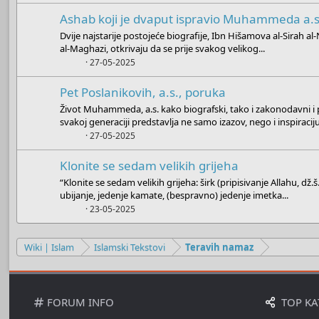
Ashab koji je dvaput ispravio Muhammeda a.
Dvije najstarije postojeće biografije, Ibn Hišamova al-Sirah al
al-Maghazi, otkrivaju da se prije svakog velikog...
Boots
27-05-2025
Pet Poslanikovih, a.s., poruka
Život Muhammeda, a.s. kako biografski, tako i zakonodavni i
svakoj generaciji predstavlja ne samo izazov, nego i inspiraciju
Boots
27-05-2025
Klonite se sedam velikih grijeha
“Klonite se sedam velikih grijeha: širk (pripisivanje Allahu, dž.š
ubijanje, jedenje kamate, (bespravno) jedenje imetka...
Boots
23-05-2025
Wiki | Islam
Islamski Tekstovi
Teravih namaz
FORUM INFO
TOP KA