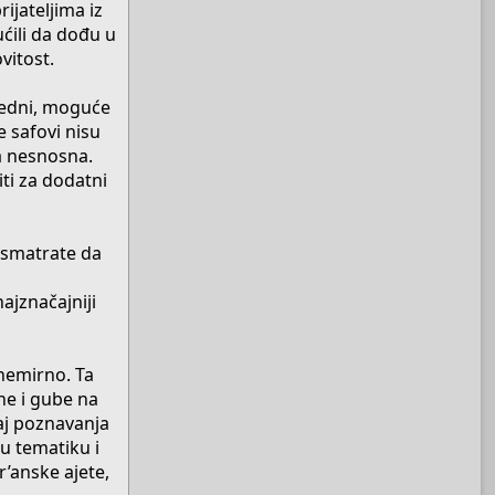
ijateljima iz
ćili da dođu u
vitost.
žedni, moguće
 safovi nisu
na nesnosna.
ti za dodatni
 smatrate da
jznačajniji
nemirno. Ta
ne i gube na
ćaj poznavanja
 u tematiku i
’anske ajete,