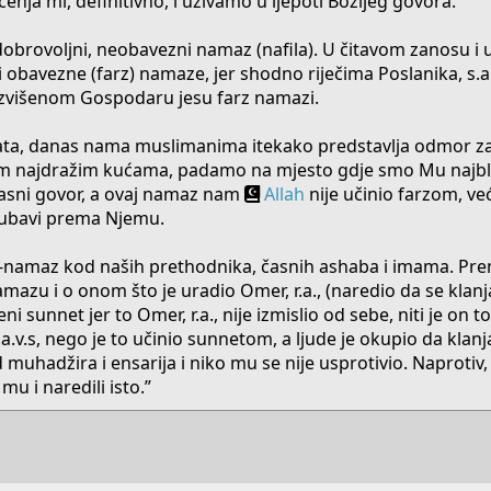
nja mi, definitivno, i uživamo u ljepoti Božijeg govora.
dobrovoljni, neobavezni namaz (nafila). U čitavom zanosu i
obavezne (farz) namaze, jer shodno riječima Poslanika, s.a.
 Uzvišenom Gospodaru jesu farz namazi.
ata, danas nama muslimanima itekako predstavlja odmor za
m najdražim kućama, padamo na mjesto gdje smo Mu najbli
časni govor, a ovaj namaz nam
Allah
nije učinio farzom, već
jubavi prema Njemu.
h-namaz kod naših prethodnika, časnih ashaba i imama. Pre
amazu i o onom što je uradio Omer, r.a., (naredio da se klan
 sunnet jer to Omer, r.a., nije izmislio od sebe, niti je on to
v.s, nego je to učinio sunnetom, a ljude je okupio da klanja
uhadžira i ensarija i niko mu se nije usprotivio. Naprotiv
mu i naredili isto.”​