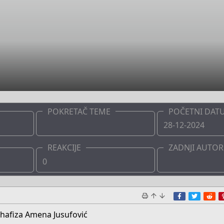
POKRETAČ TEME
POČETNI DAT
Boots
28-12-2024
REAKCIJE
ZADNJI AUTOR
0
Boots
Facebook
Twitte
Re
 hafiza Amena Jusufović