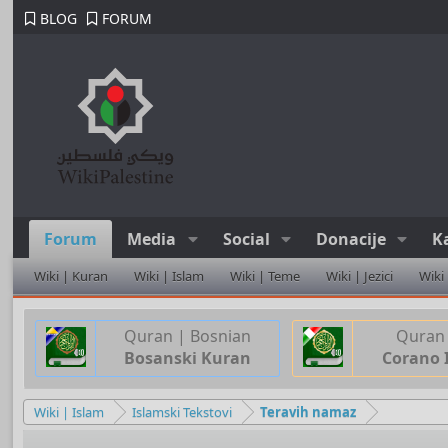
BLOG
FORUM
Forum
Media
Social
Donacije
K
Wiki | Kuran
Wiki | Islam
Wiki | Teme
Wiki | Jezici
Wiki
Quran | Bosnian
Quran 
Bosanski Kuran
Corano 
Wiki | Islam
Islamski Tekstovi
Teravih namaz