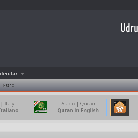
alendar
 | Razno
| Italy
Audio | Quran
Italiano
Quran in English