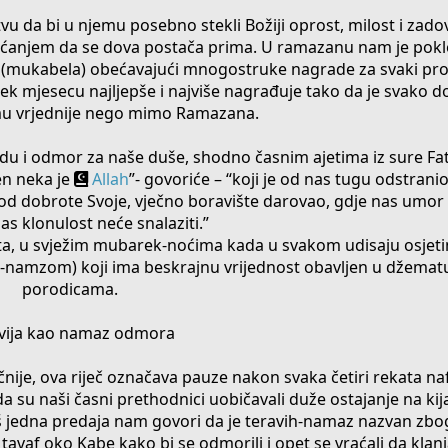
u da bi u njemu posebno stekli Božiji oprost, milost i zado
anjem da se dova postača prima. U ramazanu nam je poklo
 (mukabela) obećavajući mnogostruke nagrade za svaki prou
ek mjesecu najljepše i najviše nagrađuje tako da je svako d
mu vrjednije nego mimo Ramazana.
 i odmor za naše duše, shodno časnim ajetima iz sure Fati
en neka je
Allah
”- govoriće – “koji je od nas tugu odstran
 od dobrote Svoje, vječno boravište darovao, gdje nas umor 
s klonulost neće snalaziti.”
ta, u svježim mubarek-noćima kada u svakom udisaju osjet
-namzom) koji ima beskrajnu vrijednost obavljen u džematu
porodicama.
vija kao namaz odmora
ačnije, ova riječ označava pauze nakon svaka četiri rekata naf
su naši časni prethodnici uobičavali duže ostajanje na kij
Još jedna predaja nam govori da je teravih-namaz nazvan zb
u tavaf oko Kabe kako bi se odmorili i opet se vraćali da klan