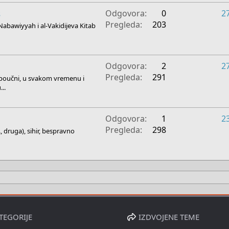
s
Odgovora
0
2
Pregleda
203
-Nabawiyyah i al-Vakidijeva Kitab
Odgovora
2
2
Pregleda
291
 poučni, u svakom vremenu i
...
Odgovora
1
2
Pregleda
298
., druga), sihir, bespravno
TEGORIJE
IZDVOJENE TEME