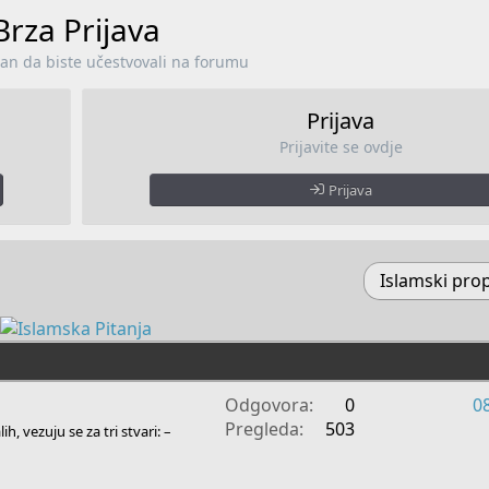
Brza Prijava
lan da biste učestvovali na forumu
Prijava
Prijavite se ovdje
Prijava
Islamski pro
Odgovora
0
0
Pregleda
503
ih, vezuju se za tri stvari: –