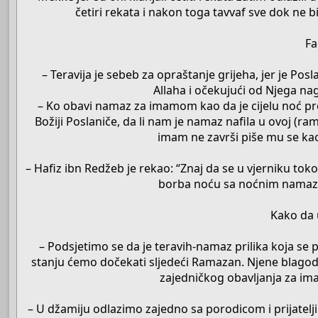
četiri rekata i nakon toga tavvaf sve dok ne
Fa
– Teravija je sebeb za opraštanje grijeha, jer je Pos
Allaha i očekujući od Njega nag
– Ko obavi namaz za imamom kao da je cijelu noć prove
Božiji Poslaniče, da li nam je namaz nafila u ovoj (
imam ne završi piše mu se kao
– Hafiz ibn Redžeb je rekao: “Znaj da se u vjerniku t
borba noću sa noćnim namazom
Kako da 
– Podsjetimo se da je teravih-namaz prilika koja s
stanju ćemo dočekati sljedeći Ramazan. Njene blagoda
zajedničkog obavljanja za im
– U džamiju odlazimo zajedno sa porodicom i prijateljim