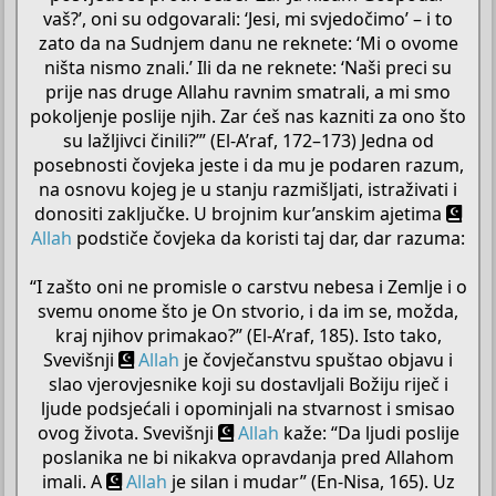
vaš?’, oni su odgovarali: ‘Jesi, mi svjedočimo’ – i to
zato da na Sudnjem danu ne reknete: ‘Mi o ovome
ništa nismo znali.’ Ili da ne reknete: ‘Naši preci su
prije nas druge Allahu ravnim smatrali, a mi smo
pokoljenje poslije njih. Zar ćeš nas kazniti za ono što
su lažljivci činili?’” (El-A’raf, 172–173) Jedna od
posebnosti čovjeka jeste i da mu je podaren razum,
na osnovu kojeg je u stanju razmišljati, istraživati i
donositi zaključke. U brojnim kur’anskim ajetima
Allah
podstiče čovjeka da koristi taj dar, dar razuma:
“I zašto oni ne promisle o carstvu nebesa i Zemlje i o
svemu onome što je On stvorio, i da im se, možda,
kraj njihov primakao?” (El-A’raf, 185). Isto tako,
Svevišnji
Allah
je čovječanstvu spuštao objavu i
slao vjerovjesnike koji su dostavljali Božiju riječ i
ljude podsjećali i opominjali na stvarnost i smisao
ovog života. Svevišnji
Allah
kaže: “Da ljudi poslije
poslanika ne bi nikakva opravdanja pred Allahom
imali. A
Allah
je silan i mudar” (En-Nisa, 165). Uz