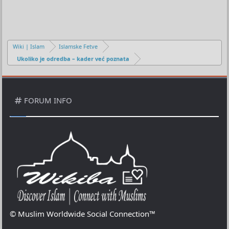
Wiki | Islam
Islamske Fetve
Ukoliko je odredba – kader već poznata
FORUM INFO
© Muslim Worldwide Social Connection™