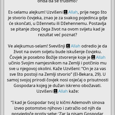
onda da se trudimo?
Es-selamu alejkum! Uzvišeni
Allah
, prije nego što
je stvorio čovjeka, znao je za svakog pojedinca gdje
će skončati, u Džennetu ili Džehennemu. Postavlja
se pitanje zbog čega život na ovom svijetu kad je
rezultat već poznat?
Ve alejkumus-selam! Svevišnji
Allah
odredio je da
život na ovom svijetu bude iskušenje čovjeku.
Čovjek je posebno Božije stvorenje koje je
Allah
učinio Svojim namjesnikom na Zemlji i potčinio mu
sve u njegovoj okolini. Kaže Uzvišeni: “On je za vas
sve što postoji na Zemlji stvorio” (El-Bekara, 29). U
samoj svojoj prirodi čovjek nosi osjećaj o prisutnosti
Gospodara kojeg je dužan iskreno obožavati.
Uzvišeni
Allah
kaže:
“I kad je Gospodar tvoj iz kičmi Ademovih sinova
izveo potomstvo njihovo i zatražio od njih da
posvjedoče protiv sebe: ‘Zar Ja nisam Gospodar