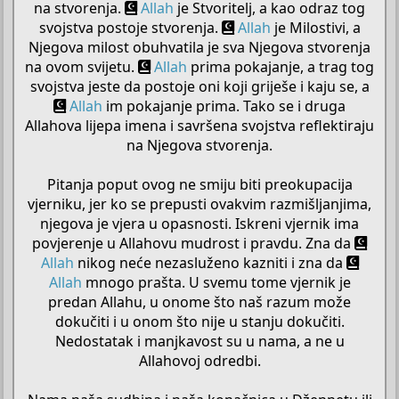
na stvorenja.
Allah
je Stvoritelj, a kao odraz tog
svojstva postoje stvorenja.
Allah
je Milostivi, a
Njegova milost obuhvatila je sva Njegova stvorenja
na ovom svijetu.
Allah
prima pokajanje, a trag tog
svojstva jeste da postoje oni koji griješe i kaju se, a
Allah
im pokajanje prima. Tako se i druga
Allahova lijepa imena i savršena svojstva reflektiraju
na Njegova stvorenja.
Pitanja poput ovog ne smiju biti preokupacija
vjerniku, jer ko se prepusti ovakvim razmišljanjima,
njegova je vjera u opasnosti. Iskreni vjernik ima
povjerenje u Allahovu mudrost i pravdu. Zna da
Allah
nikog neće nezasluženo kazniti i zna da
Allah
mnogo prašta. U svemu tome vjernik je
predan Allahu, u onome što naš razum može
dokučiti i u onom što nije u stanju dokučiti.
Nedostatak i manjkavost su u nama, a ne u
Allahovoj odredbi.