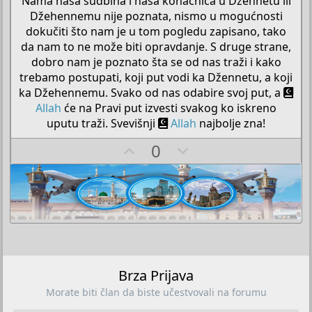
Nama naša sudbina i naša konačnica u Džennetu ili
Džehennemu nije poznata, nismo u mogućnosti
dokučiti što nam je u tom pogledu zapisano, tako
da nam to ne može biti opravdanje. S druge strane,
dobro nam je poznato šta se od nas traži i kako
trebamo postupati, koji put vodi ka Džennetu, a koji
ka Džehennemu. Svako od nas odabire svoj put, a
Allah
će na Pravi put izvesti svakog ko iskreno
uputu traži. Svevišnji
Allah
najbolje zna!​
U
D
0
p
o
v
w
o
n
t
v
e
o
t
e
Brza Prijava
Morate biti član da biste učestvovali na forumu