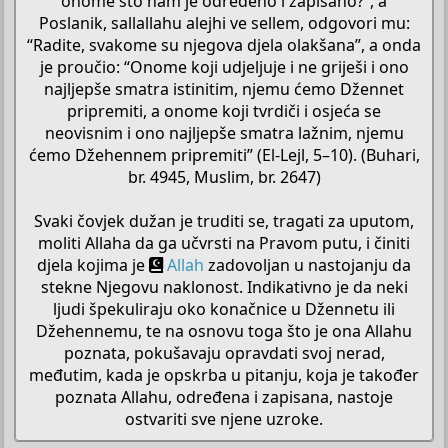
onome što nam je određeno i zapisano?”, a
Poslanik, sallallahu alejhi ve sellem, odgovori mu:
“Radite, svakome su njegova djela olakšana”, a onda
je proučio: “Onome koji udjeljuje i ne griješi i ono
najljepše smatra istinitim, njemu ćemo Džennet
pripremiti, a onome koji tvrdiči i osjeća se
neovisnim i ono najljepše smatra lažnim, njemu
ćemo Džehennem pripremiti” (El-Lejl, 5–10). (Buhari,
br. 4945, Muslim, br. 2647)
Svaki čovjek dužan je truditi se, tragati za uputom,
moliti Allaha da ga učvrsti na Pravom putu, i činiti
djela kojima je
Allah
zadovoljan u nastojanju da
stekne Njegovu naklonost. Indikativno je da neki
ljudi špekuliraju oko konačnice u Džennetu ili
Džehennemu, te na osnovu toga što je ona Allahu
poznata, pokušavaju opravdati svoj nerad,
međutim, kada je opskrba u pitanju, koja je također
poznata Allahu, određena i zapisana, nastoje
ostvariti sve njene uzroke.​