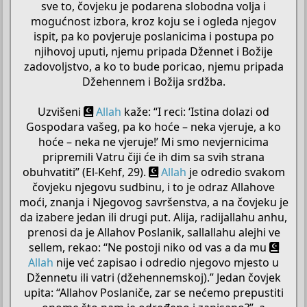
sve to, čovjeku je podarena slobodna volja i
mogućnost izbora, kroz koju se i ogleda njegov
ispit, pa ko povjeruje poslanicima i postupa po
njihovoj uputi, njemu pripada Džennet i Božije
zadovoljstvo, a ko to bude poricao, njemu pripada
Džehennem i Božija srdžba.
Uzvišeni
Allah
kaže: “I reci: ‘Istina dolazi od
Gospodara vašeg, pa ko hoće – neka vjeruje, a ko
hoće – neka ne vjeruje!’ Mi smo nevjernicima
pripremili Vatru čiji će ih dim sa svih strana
obuhvatiti” (El-Kehf, 29).
Allah
je odredio svakom
čovjeku njegovu sudbinu, i to je odraz Allahove
moći, znanja i Njegovog savršenstva, a na čovjeku je
da izabere jedan ili drugi put. Alija, radijallahu anhu,
prenosi da je Allahov Poslanik, sallallahu alejhi ve
sellem, rekao: “Ne postoji niko od vas a da mu
Allah
nije već zapisao i odredio njegovo mjesto u
Džennetu ili vatri (džehennemskoj).” Jedan čovjek
upita: “Allahov Poslaniče, zar se nećemo prepustiti