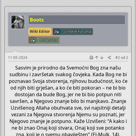
Boots
Wiki Editor
Urednik Foruma
Moderator
11-05-2024
#2
od
2
Sasvim je prirodno da Svemoćni Bog zna našu
sudbinu i završetak svakog čovjeka. Kada Bog ne bi
poznavao Svoja stvorenja, njihovu budućnost, ko će
od njih biti grješan, a ko će biti pokoran – ne bi bio
dostojan da bude Bog, jer ne bi bio potpun niti
savršen, a Njegovo znanje bilo bi manjkavo. Znanje
Uzvišenog Allaha obuhvata sve, svi najsitniji detalji
vezani za Njegova stvorenja Njemu su poznati, jer
Njegovo znanje je potpuno. Kaže Uzvišeni: “A kako i
ne bi znao Onaj koji stvara, Onaj koji sve potanko
zna, koji je o svemu obaviješten” (El-Mulk, 14).