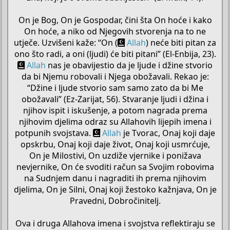
On je Bog, On je Gospodar, čini šta On hoće i kako
On hoće, a niko od Njegovih stvorenja na to ne
utječe. Uzvišeni kaže: “On (
Allah
) neće biti pitan za
ono što radi, a oni (ljudi) će biti pitani” (El-Enbija, 23).
Allah
nas je obavijestio da je ljude i džine stvorio
da bi Njemu robovali i Njega obožavali. Rekao je:
“Džine i ljude stvorio sam samo zato da bi Me
obožavali” (Ez-Zarijat, 56). Stvaranje ljudi i džina i
njihov ispit i iskušenje, a potom nagrada prema
njihovim djelima odraz su Allahovih lijepih imena i
potpunih svojstava.
Allah
je Tvorac, Onaj koji daje
opskrbu, Onaj koji daje život, Onaj koji usmrćuje,
On je Milostivi, On uzdiže vjernike i ponižava
nevjernike, On će svoditi račun sa Svojim robovima
na Sudnjem danu i nagraditi ih prema njihovim
djelima, On je Silni, Onaj koji žestoko kažnjava, On je
Pravedni, Dobročinitelj.
Ova i druga Allahova imena i svojstva reflektiraju se