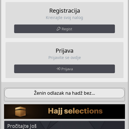
Registracija
Kreirajte svoj nalog
Regist
Prijava
Prijavite se ovdje
Prijava
Ženin odlazak na hadž bez...
Pročitajte Još