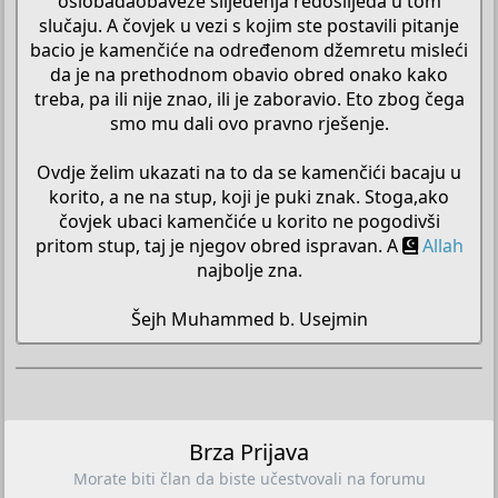
oslobađaobaveze slijeđenja redoslijeda u tom
slučaju. A čovjek u vezi s kojim ste postavili pitanje
bacio je kamenčiće na određenom džemretu misleći
da je na prethodnom obavio obred onako kako
treba, pa ili nije znao, ili je zaboravio. Eto zbog čega
smo mu dali ovo pravno rješenje.
Ovdje želim ukazati na to da se kamenčići bacaju u
korito, a ne na stup, koji je puki znak. Stoga,ako
čovjek ubaci kamenčiće u korito ne pogodivši
pritom stup, taj je njegov obred ispravan. A
Allah
najbolje zna.
Šejh Muhammed b. Usejmin​
Brza Prijava
Morate biti član da biste učestvovali na forumu