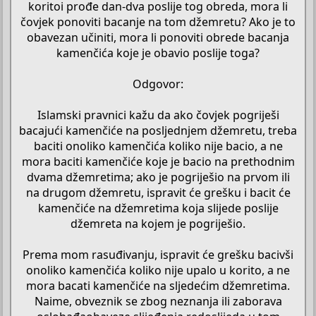
koritoi prođe dan-dva poslije tog obreda, mora li
čovjek ponoviti bacanje na tom džemretu? Ako je to
obavezan učiniti, mora li ponoviti obrede bacanja
kamenčića koje je obavio poslije toga?
Odgovor:
Islamski pravnici kažu da ako čovjek pogriješi
bacajući kamenčiće na posljednjem džemretu, treba
baciti onoliko kamenčića koliko nije bacio, a ne
mora baciti kamenčiće koje je bacio na prethodnim
dvama džemretima; ako je pogriješio na prvom ili
na drugom džemretu, ispravit će grešku i bacit će
kamenčiće na džemretima koja slijede poslije
džemreta na kojem je pogriješio.
Prema mom rasuđivanju, ispravit će grešku bacivši
onoliko kamenčića koliko nije upalo u korito, a ne
mora bacati kamenčiće na sljedećim džemretima.
Naime, obveznik se zbog neznanja ili zaborava