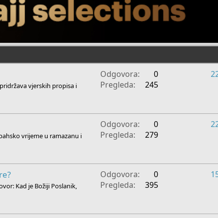
Odgovora
0
2
Pregleda
245
 pridržava vjerskih propisa i
Odgovora
0
2
Pregleda
279
sabahsko vrijeme u ramazanu i
re?
Odgovora
0
1
Pregleda
395
or: Kad je Božiji Poslanik,