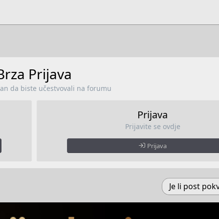
Brza Prijava
lan da biste učestvovali na forumu
Prijava
Prijavite se ovdje
Prijava
Je li post pokv