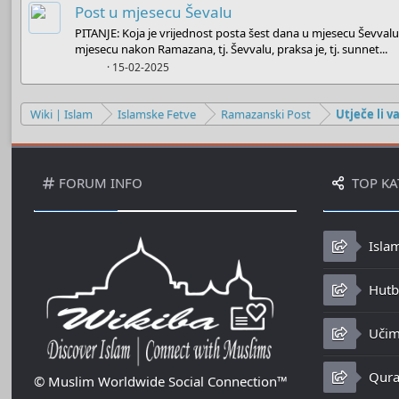
Post u mjesecu Ševalu
PITANJE: Koja je vrijednost posta šest dana u mjesecu Ševva
mjesecu nakon Ramazana, tj. Ševvalu, praksa je, tj. sunnet...
Boots
15-02-2025
Wiki | Islam
Islamske Fetve
Ramazanski Post
FORUM INFO
TOP KA
Isla
Hutbe
Učim
Qura
© Muslim Worldwide Social Connection™