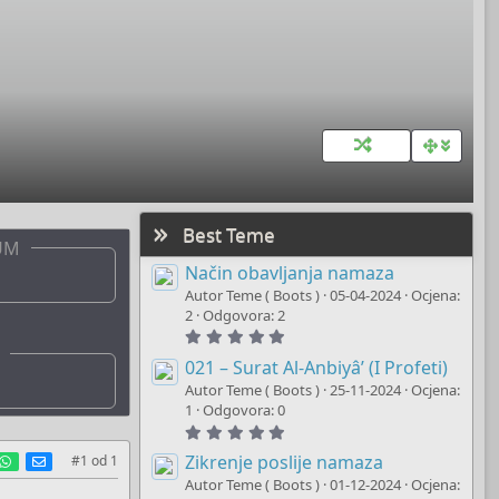
Best Teme
UM
Način obavljanja namaza
Autor Teme ( Boots )
05-04-2024
Ocjena:
2
Odgovora: 2
5
.
0
021 – Surat Al-Anbiyâ’ (I Profeti)
0
Autor Teme ( Boots )
25-11-2024
Ocjena:
s
t
1
Odgovora: 0
a
5
r
.
(
est
umblr
WhatsApp
E-mail
0
Zikrenje poslije namaza
#1
od
1
s
0
)
Autor Teme ( Boots )
01-12-2024
Ocjena:
s