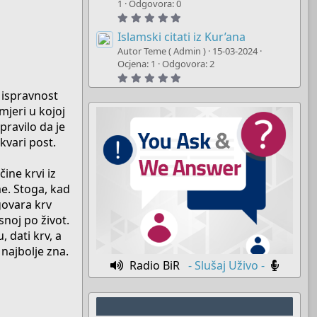
t
1
Odgovora: 0
a
5
r
.
(
0
Islamski citati iz Kur’ana
s
0
)
Autor Teme ( Admin )
15-03-2024
s
t
Ocjena: 1
Odgovora: 2
a
5
r
.
(
 ispravnost
0
s
0
)
 mjeri u kojoj
s
t
pravilo da je
a
kvari post.
r
(
s
)
čine krvi iz
me. Stoga, kad
govara krv
snoj po život.
, dati krv, a
najbolje zna.
Radio BiR
- Slušaj Uživo -