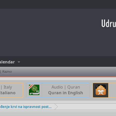
alendar
 | Razno
| Italy
Audio | Quran
Italiano
Quran in English
Utječe li vađenje krvi na ispravnost posta?