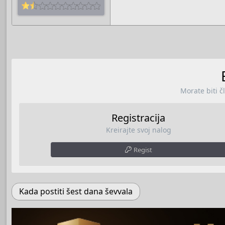
Morate biti č
Registracija
Kreirajte svoj nalog
Regist
Kada postiti šest dana ševvala