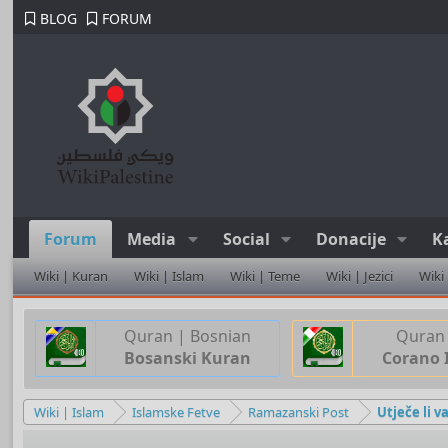
BLOG
FORUM
Forum
Media
Social
Donacije
K
Wiki | Kuran
Wiki | Islam
Wiki | Teme
Wiki | Jezici
Wiki
Quran | Bosnian
Quran 
Bosanski Kuran
Corano 
Wiki | Islam
Islamske Fetve
Ramazanski Post