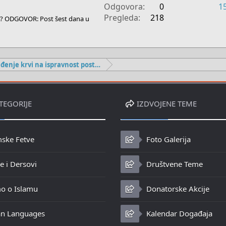
Odgovora
0
1
Pregleda
218
lu? ODGOVOR: Post šest dana u
Utječe li vađenje krvi na ispravnost posta?
TEGORIJE
IZDVOJENE TEME
mske Fetve
Foto Galerija
 i Dersovi
Društvene Teme
o o Islamu
Donatorske Akcije
n Languages
Kalendar Događaja