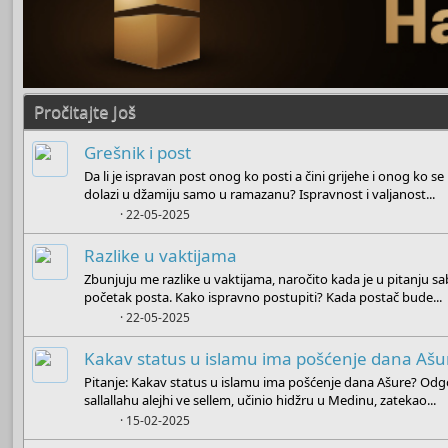
Pročitajte Još
Grešnik i post
Da li je ispravan post onog ko posti a čini grijehe i onog ko se
dolazi u džamiju samo u ramazanu? Ispravnost i valjanost...
Boots
22-05-2025
Razlike u vaktijama
Zbunjuju me razlike u vaktijama, naročito kada je u pitanju 
početak posta. Kako ispravno postupiti? Kada postač bude...
Boots
22-05-2025
Kakav status u islamu ima pošćenje dana Ašu
Pitanje: Kakav status u islamu ima pošćenje dana Ašure? Odgov
sallallahu alejhi ve sellem, učinio hidžru u Medinu, zatekao...
Boots
15-02-2025