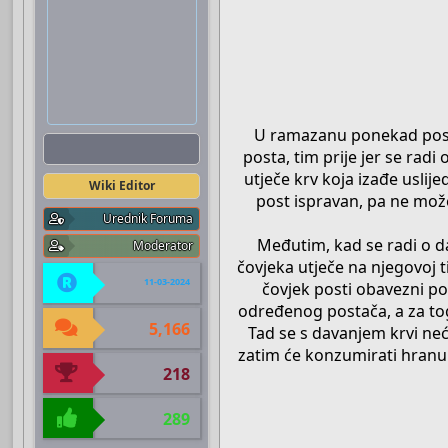
U ramazanu ponekad postoj
Boots
posta, tim prije jer se radi 
utječe krv koja izađe uslij
Wiki Editor
post ispravan, pa ne mož
Urednik Foruma
Međutim, kad se radi o dava
Moderator
čovjeka utječe na njegovoj t
11-03-2024
čovjek posti obavezni po
određenog postača, a za tog 
5,166
Tad se s davanjem krvi neće
zatim će konzumirati hranu i
218
289