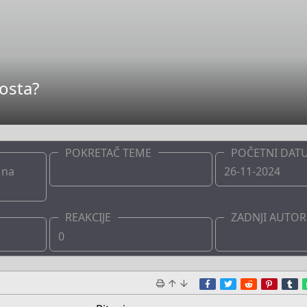
posta?
POKRETAČ TEME
POČETNI DAT
 na
Boots
26-11-2024
REAKCIJE
ZADNJI AUTOR
0
Boots
Facebook
Twitter
Reddit
Pinter
T