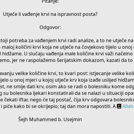
Pitanje:
Utječe li vađenje krvi na ispravnost posta?
Odgovor:
i potreba za vađenjem krvi radi analize, a to ne utječe na
o maloj količini krvi koja ne utječe na čovjekovo tijelo u onoj
ed hidžame. U slučaju vađenja male količine krvi važi načelno 
emo, jer ne raspolažemo šerijatskim dokazom, kazati da to 
nju velike količine krvi, to kvari post: istjecanje velike koli
ijelo u onoj mjeri u kojoj utječe krv koja izađe uslijed hidža
st, ne smije dati krv, osim ako se radi o bolesniku kome od
su bolesnika ljekari konstatirali da se nalazi u situaciji opa
 čekati iftar, nego će taj postač, čija krv odgovara bolesniku
 piće kako bi se okrijepio; taj dan mora napostiti. A
Allah
Šejh Muhammed b. Usejmin​