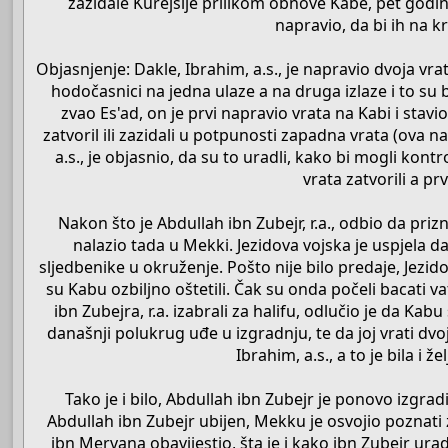
zazidale Kurejšije prilikom obnove Kabe, pet godina 
napravio, da bi ih na 
Objasnjenje: Dakle, Ibrahim, a.s., je napravio dvoja vrat
hodočasnici na jedna ulaze a na druga izlaze i to su 
zvao Es'ad, on je prvi napravio vrata na Kabi i stav
zatvoril ili zazidali u potpunosti zapadna vrata (ova na
a.s., je objasnio, da su to uradli, kako bi mogli kont
vrata zatvorili a pr
Nakon što je Abdullah ibn Zubejr, r.a., odbio da priz
nalazio tada u Mekki. Jezidova vojska je uspjela 
sljedbenike u okruženje. Pošto nije bilo predaje, Jez
su Kabu ozbiljno oštetili. Čak su onda počeli bacati v
ibn Zubejra, r.a. izabrali za halifu, odlučio je da Kabu
današnji polukrug uđe u izgradnju, te da joj vrati dvo
Ibrahim, a.s., a to je bila i ž
Tako je i bilo, Abdullah ibn Zubejr je ponovo izgra
Abdullah ibn Zubejr ubijen, Mekku je osvojio poznati z
ibn Mervana obavijestio, šta je i kako ibn Zubejr urad