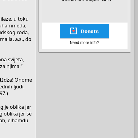
laze, u toku
 Muhammeda,
judskog roda,
maila, a.s., do
na svijeta,
za njima.”
hadždža! Onome
ednih ljudi,
97.)
 je oblika jer
 oblika jer se
llah, elhamdu