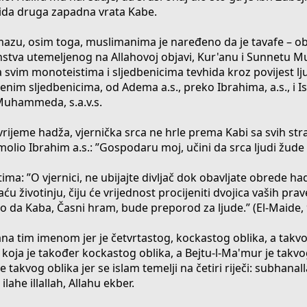
ida druga zapadna vrata Kabe.
azu, osim toga, muslimanima je naređeno da je tavafe – obi
nstva utemeljenog na Allahovoj objavi, Kur'anu i Sunnetu
a svim monoteistima i sljedbenicima tevhida kroz povijest l
renim sljedbenicima, od Adema a.s., preko Ibrahima, a.s., i Is
uhammeda, s.a.v.s.
rijeme hadža, vjernička srca ne hrle prema Kabi sa svih stra
io Ibrahim a.s.: ”Gospodaru moj, učini da srca ljudi žude 
ima: ”O vjernici, ne ubijajte divljač dok obavljate obrede 
 životinju, čiju će vrijednost procijeniti dvojica vaših prav
io da Kaba, Časni hram, bude preporod za ljude.” (El-Maide, 
a tim imenom jer je četvrtastog, kockastog oblika, a takvog
koja je također kockastog oblika, a Bejtu-l-Ma'mur je takvog
je takvog oblika jer se islam temelji na četiri riječi: subhana
la ilahe illallah, Allahu ekber.