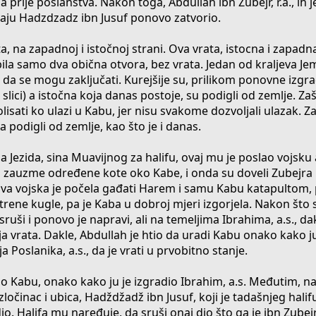
prije poslanstva. Nakon toga, Abdullah ibn Zubejr, r.a., ih je
kraju Hadzdzadz ibn Jusuf ponovo zatvorio.
a, na zapadnoj i istočnoj strani. Ova vrata, istocna i zapadna
bila samo dva obična otvora, bez vrata. Jedan od kraljeva Je
io da se mogu zaključati. Kurejšije su, prilikom ponovne izgr
 slici) a istočna koja danas postoje, su podigli od zemlje. Za
rolisati ko ulazi u Kabu, jer nisu svakome dozvoljali ulazak. Z
va podigli od zemlje, kao što je i danas.
na Jezida, sina Muavijnog za halifu, ovaj mu je poslao vojsku
da zauzme određene kote oko Kabe, i onda su doveli Zubejra 
idova vojska je počela gađati Harem i samu Kabu katapultom,
atrene kugle, pa je Kaba u dobroj mjeri izgorjela. Nakon što
 sruši i ponovo je napravi, ali na temeljima Ibrahima, a.s., da
ja vrata. Dakle, Abdullah je htio da uradi Kabu onako kako j
elja Poslanika, a.s., da je vrati u prvobitno stanje.
dio Kabu, onako kako ju je izgradio Ibrahim, a.s. Međutim, n
ločinac i ubica, Hadždžadž ibn Jusuf, koji je tadašnjeg hali
io. Halifa mu naređuje, da sruši onaj dio što ga je ibn Zubej