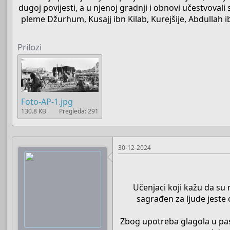
dugoj povijesti, a u njenoj gradnji i obnovi učestvovali s
pleme Džurhum, Kusajj ibn Kilab, Kurejšije, Abdullah ibn
Prilozi
Foto-AP-1.jpg
130.8 KB
Pregleda: 291
30-12-2024
Učenjaci koji kažu da su 
sagrađen za ljude jeste o
Zbog upotreba glagola u pas