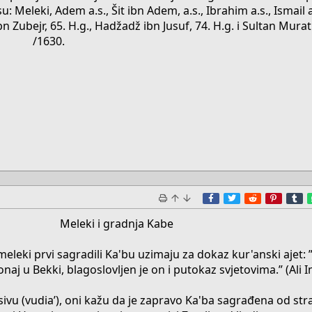
u: Meleki, Adem a.s., Šit ibn Adem, a.s., Ibrahim a.s., Ismail a
 Zubejr, 65. H.g., Hadžadž ibn Jusuf, 74. H.g. i Sultan Murat 
/1630.​
Facebook
Twitter
Reddit
Pinter
T
Meleki i gradnja Kabe
meleki prvi sagradili Ka'bu uzimaju za dokaz kur'anski ajet:
naj u Bekki, blagoslovljen je on i putokaz svjetovima.” (Ali I
ivu (vudia’), oni kažu da je zapravo Ka'ba sagrađena od st