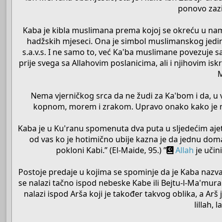
ponovo zaz
Kaba je kibla muslimana prema kojoj se okreću u nam
hadžskih mjeseci. Ona je simbol muslimanskog jedi
s.a.v.s. I ne samo to, već Ka'ba muslimane povezuje s
prije svega sa Allahovim poslanicima, ali i njihovim isk
M
Nema vjerničkog srca da ne žudi za Ka'bom i da, u v
kopnom, morem i zrakom. Upravo onako kako je mol
Kaba je u Ku'ranu spomenuta dva puta u sljedećim ajet
od vas ko je hotimično ubije kazna je da jednu domaću
pokloni Kabi.” (El-Maide, 95.) ”
Allah
je učin
Postoje predaje u kojima se spominje da je Kaba nazvan
se nalazi tačno ispod nebeske Kabe ili Bejtu-l-Ma'mura 
nalazi ispod Arša koji je također takvog oblika, a Arš 
lillah, 