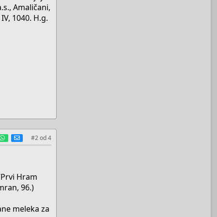
.s., Amaličani,
IV, 1040. H.g.
est
umblr
WhatsApp
E-mail
#2
od
4
 ”Prvi Hram
mran, 96.)
rane meleka za