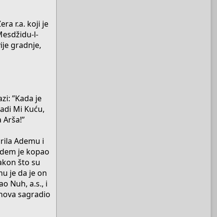
a r.a. koji je
Mesdžidu-l-
ije gradnje,
zi: ”Kada je
radi Mi Kuću,
 Arša!’’
rila Ademu i
. Adem je kopao
akon što su
mu je da je on
o Nuh, a.s., i
iznova sagradio