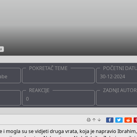
u
POKRETAČ TEME
POČETNI DAT
Kabe
Boots
30-12-2024
REAKCIJE
ZADNJI AUTOR
0
Boots
Facebook
Twitte
Re
e i mogla su se vidjeti druga vrata, koja je napravio Ibrahim, 