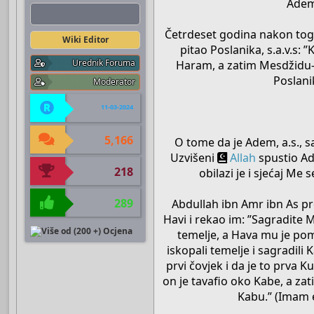
Adema
Boots
Četrdeset godina nakon toga 
Wiki Editor
pitao Poslanika, s.a.v.s: 
Urednik Foruma
Haram, a zatim Mesdžidu-l
Poslanik
Moderator
11-03-2024
5,166
O tome da je Adem, a.s., sa
Uzvišeni
Allah
spustio Ad
218
obilazi je i sjećaj Me
289
Abdullah ibn Amr ibn As pre
Havi i rekao im: ”Sagradite M
temelje, a Hava mu je pom
iskopali temelje i sagradili
prvi čovjek i da je to prva K
on je tavafio oko Kabe, a zat
Kabu.” (Imam e