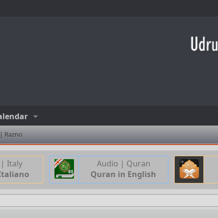
alendar
 | Razno
| Italy
Audio | Quran
Italiano
Quran in English