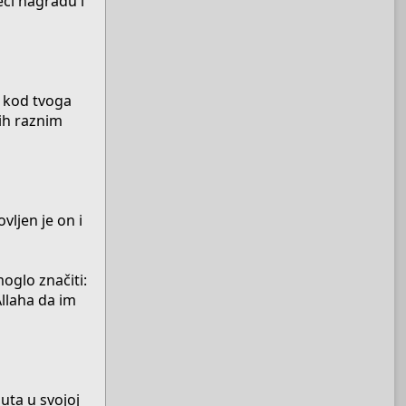
eći nagradu i
, kod tvoga
 ih raznim
vljen je on i
moglo značiti:
Allaha da im
puta u svojoj