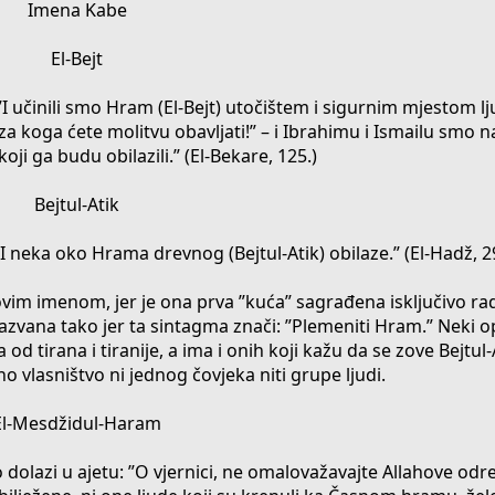
Imena Kabe
El-Bejt
: ”I učinili smo Hram (El-Bejt) utočištem i sigurnim mjestom 
 koga ćete molitvu obavljati!” – i Ibrahimu i Ismailu smo n
oji ga budu obilazili.” (El-Bekare, 125.)
Bejtul-Atik
 ”I neka oko Hrama drevnog (Bejtul-Atik) obilaze.” (El-Hadž, 2
vim imenom, jer je ona prva ”kuća” sagrađena isključivo rad
nazvana tako jer ta sintagma znači: ”Plemeniti Hram.” Neki o
d tirana i tiranije, a ima i onih koji kažu da se zove Bejtul-A
atno vlasništvo ni jednog čovjeka niti grupe ljudi.
El-Mesdžidul-Haram
 dolazi u ajetu: ”O vjernici, ne omalovažavajte Allahove od