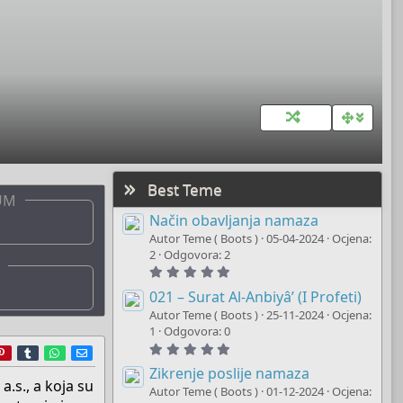
Best Teme
UM
Način obavljanja namaza
Autor Teme ( Boots )
05-04-2024
Ocjena:
2
Odgovora: 2
5
.
0
021 – Surat Al-Anbiyâ’ (I Profeti)
0
Autor Teme ( Boots )
25-11-2024
Ocjena:
s
t
1
Odgovora: 0
a
5
r
ddit
Pinterest
Tumblr
WhatsApp
E-mail
r
.
(
0
Zikrenje poslije namaza
s
0
a.s., a koja su
)
Autor Teme ( Boots )
01-12-2024
Ocjena:
s