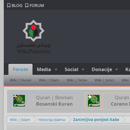
BLOG
FORUM
Forum
Media
Social
Donacije
K
Wiki | Kuran
Wiki | Islam
Wiki | Teme
Wiki | Jezici
Wiki
Quran | Bosnian
Quran 
Bosanski Kuran
Corano 
Wiki | Islam
Historija Islama
Zanimljiva povijest Kabe