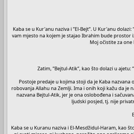
Kaba se u Kur'anu naziva i ”El-Bejt”. U Kur'anu dolazi
vam mjesto na kojem je stajao Ibrahim bude prostor iza
Moj očistite za one k
Zatim, ”Bejtul-Atik”, kao što dolazi u ajetu:
Postoje predaje u kojima stoji da je Kaba nazvana o
robovanja Allahu na Zemlji. Ima i onih koji kažu da je 
nazvana Bejtul-Atik, jer je ona oslobođena i sačuvana o
ljudski posjed, tj. nije priv
Kaba se u Kuranu naziva i El-Mesdžidul-Haram, kao što