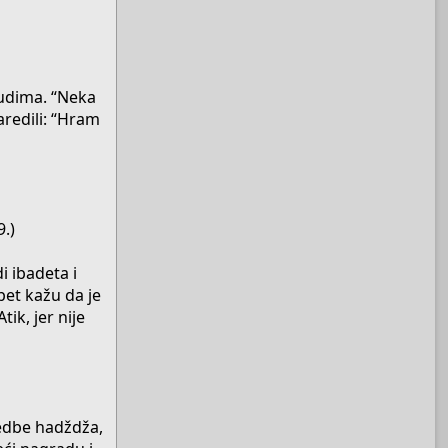
ljudima. “Neka
aredili: “Hram
9.)
i ibadeta i
pet kažu da je
tik, jer nije
redbe hadždža,