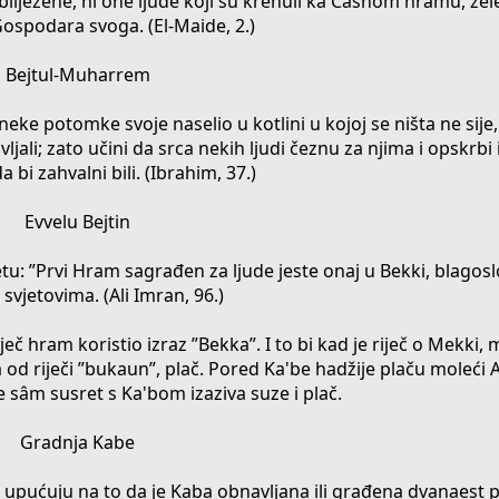
bilježene, ni one ljude koji su krenuli ka Časnom hramu, žel
ospodara svoga. (El-Maide, 2.)
Bejtul-Muharrem
ke potomke svoje naselio u kotlini u kojoj se ništa ne sije
ali; zato učini da srca nekih ljudi čeznu za njima i opskrbi
 bi zahvalni bili. (Ibrahim, 37.)
Evvelu Bejtin
etu: ”Prvi Hram sagrađen za ljude jeste onaj u Bekki, blagoslo
svjetovima. (Ali Imran, 96.)
č hram koristio izraz ”Bekka”. I to bi kad je riječ o Mekki, 
 od riječi ”bukaun”, plač. Pored Ka'be hadžije plaču moleći 
če sâm susret s Ka'bom izaziva suze i plač.
Gradnja Kabe
oje upućuju na to da je Kaba obnavljana ili građena dvanaest 