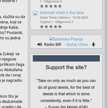
 otvorio i
t
1
Odgovora: 0
a
5
r
.
(
0
Islamski citati iz Kur’ana
s
0
, služila su da
)
Autor Teme ( Admin )
15-03-2024
s
mena, koji se
t
Ocjena: 1
Odgovora: 2
a
5
adnje Kabe,
r
.
(
što? Poslanik,
0
s
0
)
ato su jedna
s
t
Radio BiR
- Slušaj Uživo -
a
r
(
 a Zubejr se
s
)
i njegove
 prilikom čega
 su Abdullaha
kle da i onaj
u je sagradio
akon što je
fu Abdulmelik
r uradio i da