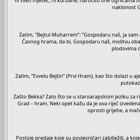
ni sveti mjesec, ni kurbane, naročito one ogrlicama o
naklonost G
Zatim, ”Bejtul-Muharrem”: ”Gospodaru naš, ja sam ne
Časnog hrama, da bi, Gospodaru naš, molitvu obavlj
plodovima da
Zatim, ”Evvelu Bejtin” (Prvi Hram), kao što dolazi u aj
putokaz 
Zašto Bekka? Zato što se u staroarapskom jeziku za rije
Grad – hram. Neki opet kažu da je ova riječ izvedena
oprosti grijehe, a ina
Postoje predaje koje su povjesničari zabilježili, a k